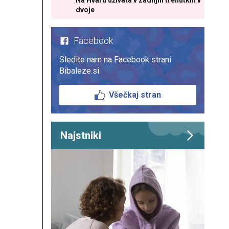
Na Hvaru uživata v zadnjih trenutkih v
dvoje
Facebook
Sledite nam na Facebook strani
Bibaleze.si
Všečkaj stran
Najstniki