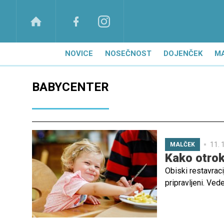
NOVICE
NOSEČNOST
DOJENČEK
M
BABYCENTER
11. 
MALČEK
Kako otroka
Obiski restavraci
pripravljeni. Ve
polivanje, srkanj