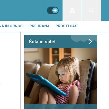
NA IN ODNOSI
PREHRANA
PROSTI ČAS
Šola in splet
o