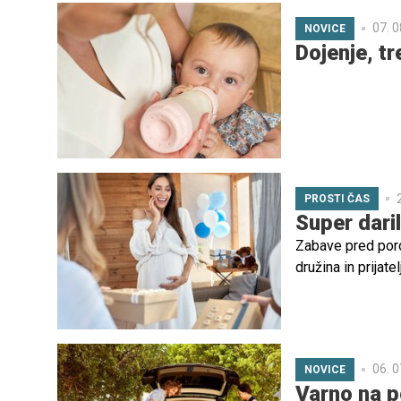
07. 0
NOVICE
Dojenje, t
PROSTI ČAS
Super dari
Zabave pred poro
družina in prijat
ter edinstveno po
trend tudi pri n
ker imajo glede 
'baby shower' smo
06. 0
NOVICE
Varno na p