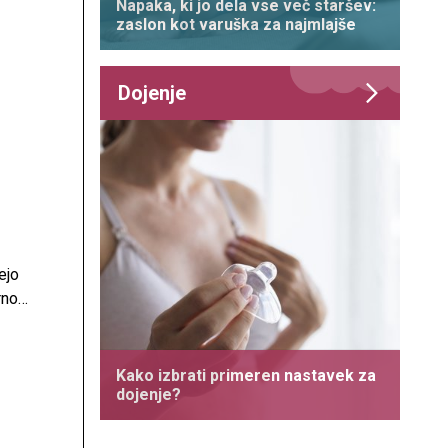
Napaka, ki jo dela vse več staršev:
zaslon kot varuška za najmlajše
Dojenje
ejo
rno
ravi
ri in
la za
Kako izbrati primeren nastavek za
dojenje?