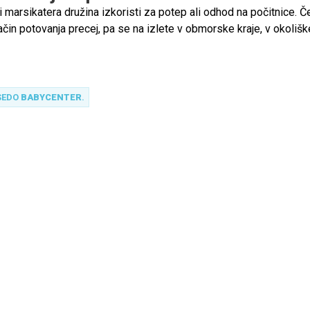
 marsikatera družina izkoristi za potep ali odhod na počitnice. Č
čin potovanja precej, pa se na izlete v obmorske kraje, v okolišk
ice običajno odpravimo kar z avtomobilom. Ni odveč, da se primern
agotovimo prijetno, predvsem pa varno potovanje.
SEDO
BABYCENTER
.