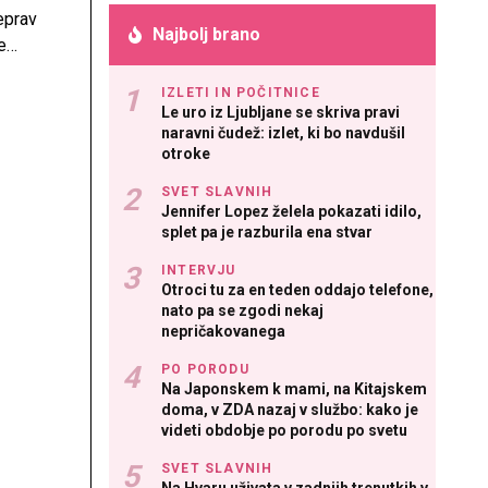
eprav
Najbolj brano
e
o
IZLETI IN POČITNICE
Le uro iz Ljubljane se skriva pravi
naravni čudež: izlet, ki bo navdušil
otroke
SVET SLAVNIH
Jennifer Lopez želela pokazati idilo,
splet pa je razburila ena stvar
INTERVJU
Otroci tu za en teden oddajo telefone,
nato pa se zgodi nekaj
nepričakovanega
PO PORODU
Na Japonskem k mami, na Kitajskem
doma, v ZDA nazaj v službo: kako je
videti obdobje po porodu po svetu
SVET SLAVNIH