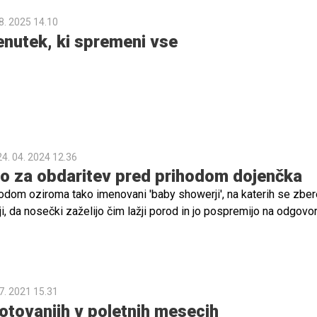
8. 2025 14.10
renutek, ki spremeni vse
24. 04. 2024 12.36
lo za obdaritev pred prihodom dojenčka
dom oziroma tako imenovani 'baby showerji', na katerih se zber
elji, da nosečki zaželijo čim lažji porod in jo pospremijo na odgovo
t materinstva. Izvirajo iz Amerike, v zadnjih letih pa so postale p
as. Seveda se spodobi, da se bodoči mamici ob tem tudi nekaj poda
na spletne forume številni precej težav z iskanjem popolnega dari
 pripravili 3 TOP ideje, s katerimi zagotovo ne boste zgrešili!
7. 2021 15.31
otovanjih v poletnih mesecih