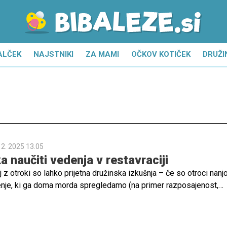
ALČEK
NAJSTNIKI
ZA MAMI
OČKOV KOTIČEK
DRUŽI
12. 2025 13.05
 naučiti vedenja v restavraciji
j z otroki so lahko prijetna družinska izkušnja – če so otroci nanj
denje, ki ga doma morda spregledamo (na primer razposajenost,
e ali nemirno sedenje), pa lahko postane v javnosti hitro moteče.