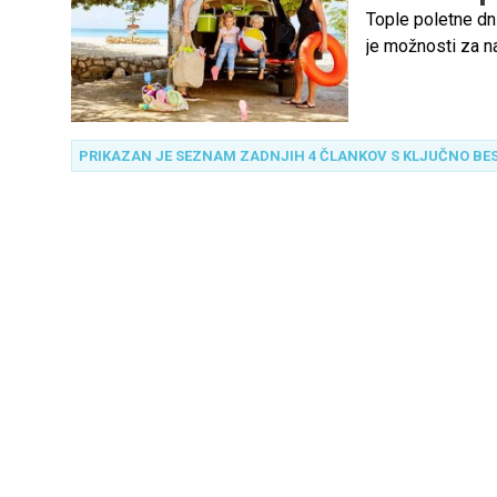
Tople poletne dni
je možnosti za na
hribe ali v topl
opremimo in si z
PRIKAZAN JE SEZNAM ZADNJIH 4 ČLANKOV S KLJUČNO BE