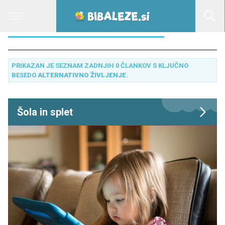
ALTERNATIVNO ŽIVLJENJE
PRIKAZAN JE SEZNAM ZADNJIH 0 ČLANKOV S KLJUČNO
BESEDO
ALTERNATIVNO ŽIVLJENJE
.
Šola in splet