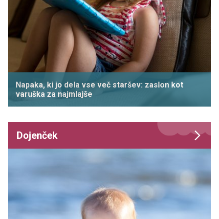
Napaka, ki jo dela vse več staršev: zaslon kot
varuška za najmlajše
Dojenček