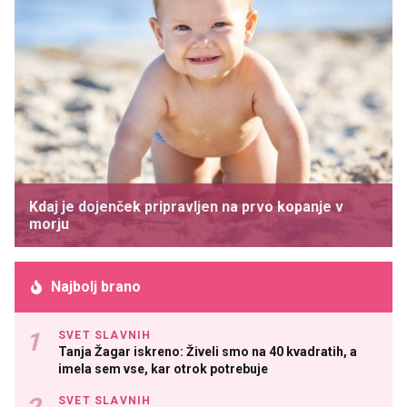
Kdaj je dojenček pripravljen na prvo kopanje v
morju
Najbolj brano
SVET SLAVNIH
Tanja Žagar iskreno: Živeli smo na 40 kvadratih, a
imela sem vse, kar otrok potrebuje
SVET SLAVNIH