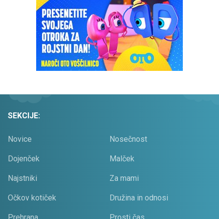
SEKCIJE:
Novice
Nosečnost
Dojenček
Malček
Najstniki
Za mami
Očkov kotiček
Družina in odnosi
Prehrana
Prosti čas