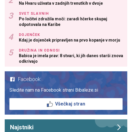
Na Hvaru uživata v zadnjih trenutkih v dvoje
SVET SLAVNIH
Po ločitvi združila moči: zaradi hčerke skupaj
odpotovala na Karibe
DOJENČEK
Kdaj je dojenček pripravljen na prvo kopanje v morju
DRUŽINA IN ODNOSI
Babica je imela prav: 8 stvari, ki jih danes starši znova
odkrivajo
Facebook
Sledite nam na Facebook strani Bibaleze.si
Všečkaj stran
Najstniki