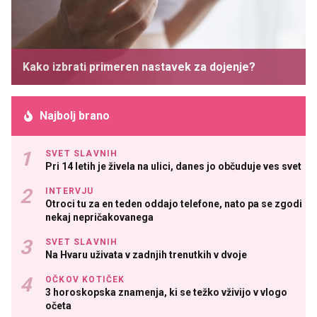
Kako izbrati primeren nastavek za dojenje?
Najbolj brano
SVET SLAVNIH
Pri 14 letih je živela na ulici, danes jo občuduje ves svet
INTERVJU
Otroci tu za en teden oddajo telefone, nato pa se zgodi
nekaj nepričakovanega
SVET SLAVNIH
Na Hvaru uživata v zadnjih trenutkih v dvoje
OČKOV KOTIČEK
3 horoskopska znamenja, ki se težko vživijo v vlogo
očeta