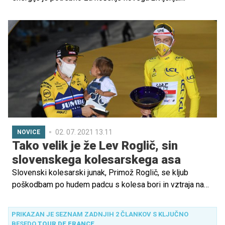
Nosečnost je fizično (in čustveno) zahtevna izkušnja, ki
žensko telo potisne do skrajnih meja – in zdaj je to
potrdila tudi znanost.
02. 07. 2021 13.11
NOVICE
Tako velik je že Lev Roglič, sin
slovenskega kolesarskega asa
Slovenski kolesarski junak, Primož Roglič, se kljub
poškodbam po hudem padcu s kolesa bori in vztraja na
dirki Tour de France, v ozadju pa zanj navija tudi sinko
Lev, ki je zrasel že v velikega fanta.
PRIKAZAN JE SEZNAM ZADNJIH 2 ČLANKOV S KLJUČNO
BESEDO
TOUR DE FRANCE
.