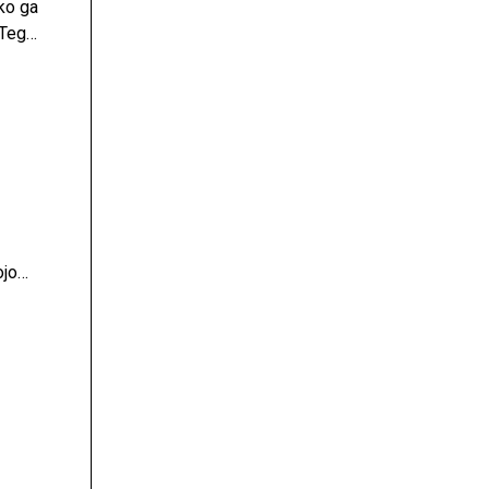
ko ga
 Tega
med
ojo