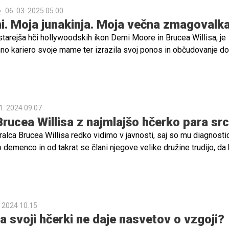
06. 03. 2025 05.00
. Moja junakinja. Moja večna zmagovalka
starejša hči hollywoodskih ikon Demi Moore in Brucea Willisa, je
mno kariero svoje mame ter izrazila svoj ponos in občudovanje do 
ana za oskarja.
1. 2024 09.07
rucea Willisa z najmlajšo hčerko para sr
lca Brucea Willisa redko vidimo v javnosti, saj so mu diagnostici
demenco in od takrat se člani njegove velike družine trudijo, da 
m več kakovostnih, zasebnih trenutkov.
. 2024 10.15
a svoji hčerki ne daje nasvetov o vzgoji?