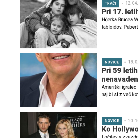
12. 04
TRAČI
Pri 17. let
Hčerka Brucea Wil
tabloidov. Pubertet
resna in odgovor
18. 0
NOVICE
Pri 59 leti
nenavaden 
Ameriški igralec 
naj bi si z več k
slavni igralec pr
tokrat rodil fant
20. 1
NOVICE
Ko Hollywoo
Ločitev v zvezdni