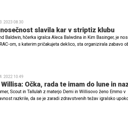
 priznala, da je materinstvo postal njen najpomembnejši cilj, ki ji 
č in poglobljeno razumevanje sebe.
3. 2023 08.30
nosečnost slavila kar v striptiz klubu
d Baldwin, hčerka igralca Aleca Balwdina in Kim Basinger, je nos
RAC-om, s katerim pričakujeta deklico, sta organizirala zabavo o
se poveselila z bližnjimi. Pri tem ne bi bilo prav nič čudnega, če s
ala v striptiz klubu.
4. 2022 10.49
Willisa: Očka, rada te imam do lune in na
mer, Scout in Tallulah z materjo Demi in Willisovo ženo Emmo v
javnost razkrile, da se je zaradi zdravstvenih težav igralsko upokoj
iagnosticirali afazijo, zaradi katere vse težje komunicira. Hčerki
llis pa sta po razkritju njegove bolezni objavili ganljive fotografi