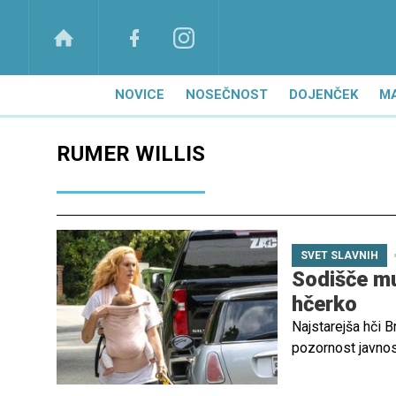
NOVICE
NOSEČNOST
DOJENČEK
M
RUMER WILLIS
SVET SLAVNIH
Sodišče mu
hčerko
Najstarejša hči B
pozornost javnos
partnerjem Der