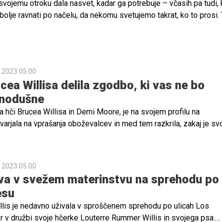
ojemu otroku dala nasvet, kadar ga potrebuje – včasih pa tudi, 
jbolje ravnati po načelu, da nekomu svetujemo takrat, ko to prosi.
lka Demi Moore. "Onidve morata najti svojo pot," pravi o odnosu 
er in vnukinjo Louetto.
. 2023 05.00
cea Willisa delila zgodbo, ki vas ne bo
vnodušne
a hči Brucea Willisa in Demi Moore, je na svojem profilu na
arjala na vprašanja oboževalcev in med tem razkrila, zakaj je sv
ala Louetta.
. 2023 05.00
iva v svežem materinstvu na sprehodu po
esu
llis je nedavno uživala v sproščenem sprehodu po ulicah Los
er v družbi svoje hčerke Louterre Rummer Willis in svojega psa.