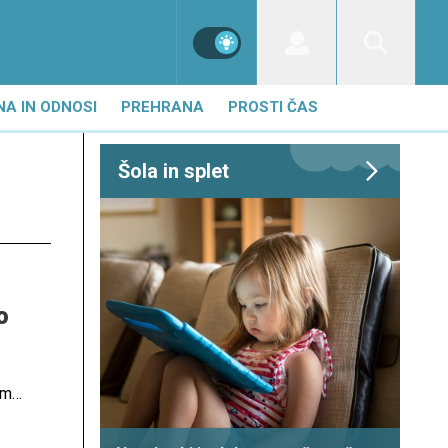
NA IN ODNOSI
PREHRANA
PROSTI ČAS
Šola in splet
o
im