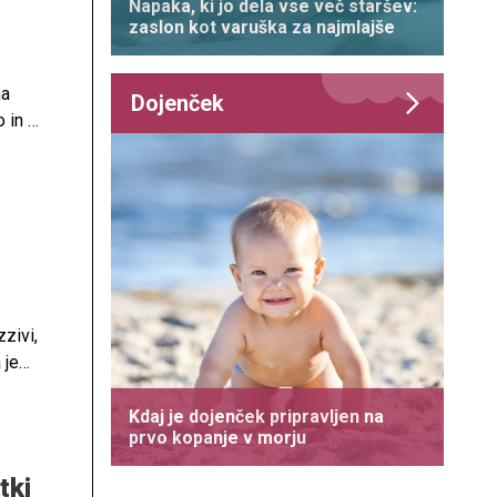
Napaka, ki jo dela vse več staršev:
zaslon kot varuška za najmlajše
na
Dojenček
 in s
zivi,
 je
uce
Kdaj je dojenček pripravljen na
prvo kopanje v morju
tki