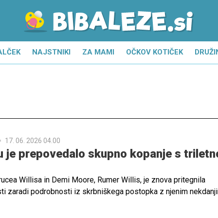
ALČEK
NAJSTNIKI
ZA MAMI
OČKOV KOTIČEK
DRUŽI
17. 06. 2026 04.00
 je prepovedalo skupno kopanje s triletn
rucea Willisa in Demi Moore, Rumer Willis, je znova pritegnila
ti zaradi podrobnosti iz skrbniškega postopka z njenim nekdanj
ekom Richardom Thomasom.