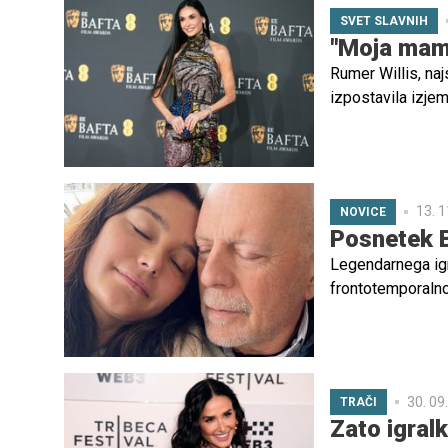
SVET SLAVNIH
"Moja mami
Rumer Willis, naj
izpostavila izje
ki je bila nominir
13. 1
NOVICE
Posnetek B
Legendarnega igra
frontotemporalno 
njim preživeli či
30. 09
TRAČI
Zato igralk