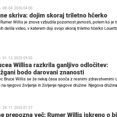
08. 04. 2026 04.00
ne skriva: dojim skoraj triletno hčerko
 Rumer Willis je znova vzbudila pozornost javnosti, potem ko je 
h delila video, v katerem doji svojo skoraj triletno hčerko Louetto
 številne komentarje in kritike.
01. 12. 2025 09.50
cea Willisa razkrila ganljivo odločitev:
žgani bodo darovani znanosti
ec Bruce Willis se že nekaj časa sooča z resnimi zdravstvenimi iz
 na njegovo življenje in življenje njegove družine. Njegova družina
in ganljivo odločitev, ki bo ne le odražala njihovo ljubezen in
tudi prispevala k znanosti in raziskavam bolezni, s katero se Br
24. 11. 2025 01.27
ne prepozna več: Rumer Willis iskreno o bi