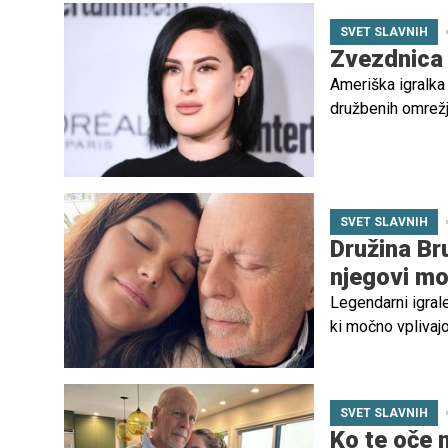
SVET SLAVNIH
Zvezdnica 
Ameriška igralka
družbenih omrežji
tem odgovorila na
SVET SLAVNIH
Družina Bru
njegovi mo
Legendarni igral
ki močno vplivajo
sprejela pogumno 
podporo, temveč 
sooča.
SVET SLAVNIH
Ko te oče 