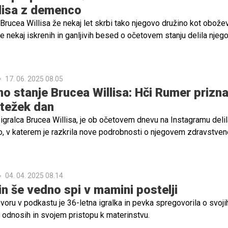
lisa z demenco
Brucea Willisa že nekaj let skrbi tako njegovo družino kot obože
je nekaj iskrenih in ganljivih besed o očetovem stanju delila njeg
umer Willis.
17. 06. 2025 08.05
o stanje Brucea Willisa: Hči Rumer prizna
 težek dan
 igralca Brucea Willisa, je ob očetovem dnevu na Instagramu delil
lo, v katerem je razkrila nove podrobnosti o njegovem zdravstve
i stiski, ki jo doživlja zaradi njegovega boja z demenco.
04. 04. 2025 08.14
in še vedno spi v mamini postelji
oru v podkastu je 36-letna igralka in pevka spregovorila o svoji
h odnosih in svojem pristopu k materinstvu.