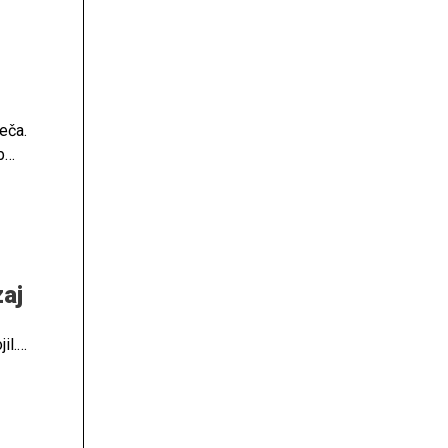
je
eča.
b
e
zaj
il.
je z