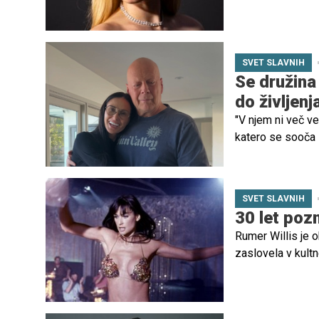
SVET SLAVNIH
Se družina 
do življenj
"V njem ni več ve
katero se sooča 7
afazijo, motnjo g
njegove bolezni v
SVET SLAVNIH
30 let pozn
Rumer Willis je o
zaslovela v kultn