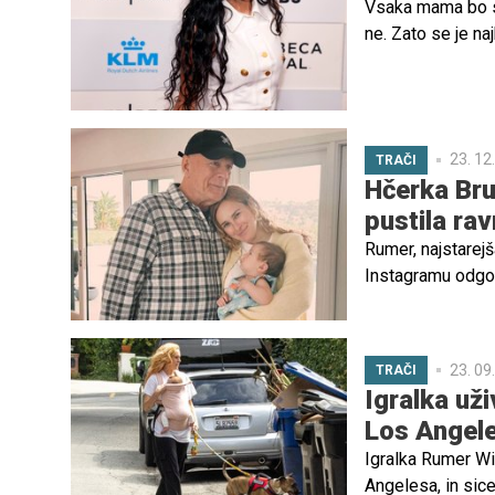
Vsaka mama bo sv
ne. Zato se je na
se drži tudi igra
svojo hčerko Rum
23. 12
TRAČI
Hčerka Bru
pustila ra
Rumer, najstarejš
Instagramu odgov
hčerko poimenov
23. 09
TRAČI
Igralka už
Los Angel
Igralka Rumer Wi
Angelesa, in sic