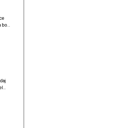
ice
a bolj
daj
el
bo