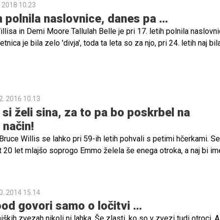
. 2018 10.23
ih polnila naslovnice, danes pa ...
lisa in Demi Moore Tallulah Belle je pri 17. letih polnila naslovn
nica je bila zelo 'divja', toda ta leta so za njo, pri 24. letih naj bil
na.
2. 2016 10.13
h si želi sina, za to pa bo poskrbel na
način!
Bruce Willis se lahko pri 59-ih letih pohvali s petimi hčerkami. Se
ot 20 let mlajšo soprogo Emmo želela še enega otroka, a naj bi im
i tem prav poseben pogoj: očka bo še enkrat postal le, če se mu 
ek. In kako bo poskrbel, da bo temu res tako?
0. 2014 15.14
d govori samo o ločitvi ...
ških zvezah nikoli ni lahka. Še zlasti, ko so v zvezi tudi otroci. A