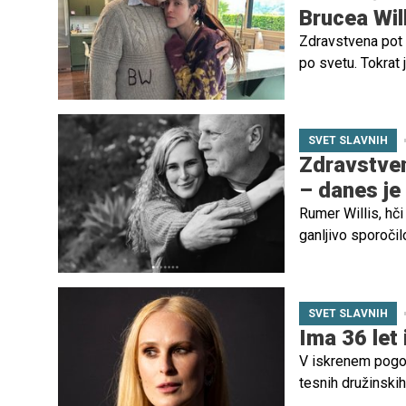
Brucea Wil
Zdravstvena pot 
po svetu. Tokrat 
najstarejša hči R
SVET SLAVNIH
Zdravstven
– danes je
Rumer Willis, hči
ganljivo sporoči
stanju in čustven
SVET SLAVNIH
Ima 36 let 
V iskrenem pogov
tesnih družinski