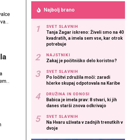
Najbolj brano
valce
ova
SVET SLAVNIH
Tanja Žagar iskreno: Živeli smo na 40
kvadratih, a imela sem vse, kar otrok
potrebuje
la
NAJSTNIKI
Zakaj je počitniško delo koristno?
SVET SLAVNIH
a
Po ločitvi združila moči: zaradi
nem
hčerke skupaj odpotovala na Karibe
DRUŽINA IN ODNOSI
Babica je imela prav: 8 stvari, ki jih
danes starši znova odkrivajo
SVET SLAVNIH
Na Hvaru uživata v zadnjih trenutkih v
h
dvoje