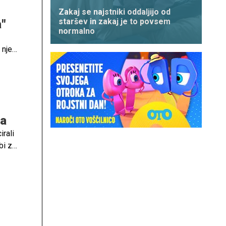
Zakaj se najstniki oddaljijo od
staršev in zakaj je to povsem
"
normalno
nje,
ca
rali
bi z