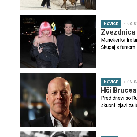
Igralka je nedavno
prinesel novo mo
08. 0
NOVICE
Zvezdnica 
Manekenka Irelan
Skupaj s fantom 
veseli novici in 
zabava ne bi odvij
06. 0
NOVICE
Hči Brucea 
Pred dnevi so Ru
skupni izjavi za 
Zdravniki so mu d
Rumer in Scout Wi
očetom.