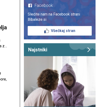
Facebook
Sledite nam na Facebook strani
Bibaleze.si
lja
Všečkaj stran
s
a z
Najstniki
e
oore,