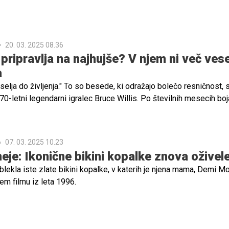
20. 03. 2025 08.36
pripravlja na najhujše? V njem ni več vese
a
selja do življenja." To so besede, ki odražajo bolečo resničnost, 
0-letni legendarni igralec Bruce Willis. Po številnih mesecih boj
ovora, ki mu je ukradla sposobnost izražanja, in po napredovanju
 demenco, naj bi se družina pripravljala na najhujše.
07. 03. 2025 10.23
eje: Ikonične bikini kopalke znova oživel
blekla iste zlate bikini kopalke, v katerih je njena mama, Demi M
em filmu iz leta 1996.