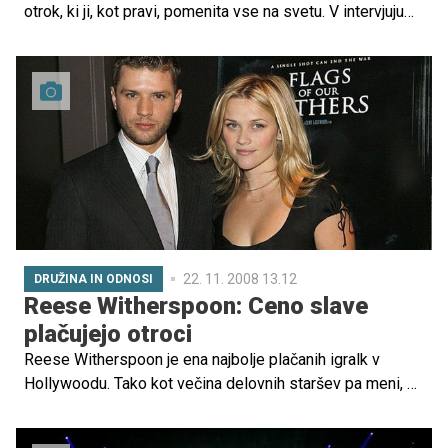
otrok, ki ji, kot pravi, pomenita vse na svetu. V intervjuju
za znano modno revijo je spregovorila o materinstvu,
sreči in seksualnosti.
22. 11. 2008 13.12
DRUŽINA IN ODNOSI
Reese Witherspoon: Ceno slave
plačujejo otroci
Reese Witherspoon je ena najbolje plačanih igralk v
Hollywoodu. Tako kot večina delovnih staršev pa meni, da
ima dan premalo ur.