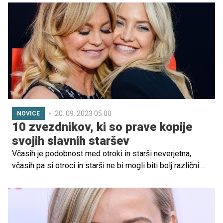
nadaljevanju znali razločiti med starši in otroki?
20. 09. 2023 05.00
NOVICE
10 zvezdnikov, ki so prave kopije
svojih slavnih staršev
Včasih je podobnost med otroki in starši neverjetna,
včasih pa si otroci in starši ne bi mogli biti bolj različni.
Tudi zvezdniki pri tem niso izjeme. Poglejmo, kateri so
tisti zvezdniški otroci, ki so videti kot prave kopije svojih
slavnih staršev.