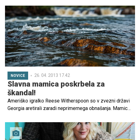
starejši sin Deacon, skupaj sta obiskala jogo. Čeprav je ta
oblika vadbe nekoliko neobičajna za fanta njegove
starosti, je vseeno zdrava in priporočljiva. Za jogo je
namreč značilno, da z dihalnimi vajami, različnimi
telesnimi položaji in mentalnim osredotočenjem tako
mladi kot tudi starejši dosežejo tako duševno kot tudi
telesno uravnovešenost.
26. 04. 2013 17.42
NOVICE
Slavna mamica poskrbela za
škandal!
Ameriško igralko Reese Witherspoon so v zvezni državi
Georgia aretirali zaradi neprimernega obnašanja. Mamica
treh otrok se je kasneje za svoj izbruh opravičila,
ameriški mediji pa pišejo, da je zelo neodgovorno od nje
in njenega moža, da sta se za vožnjo odločila kljub temu,
da sta bila oba pod vplivom alkohola.