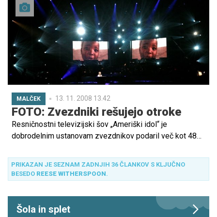
13. 11. 2008 13.42
MALČEK
FOTO: Zvezdniki rešujejo otroke
Resničnostni televizijski šov „Ameriški idol“ je
dobrodelnim ustanovam zvezdnikov podaril več kot 48
milijonov evrov.
PRIKAZAN JE SEZNAM ZADNJIH 36 ČLANKOV S KLJUČNO
BESEDO
REESE WITHERSPOON
.
Šola in splet