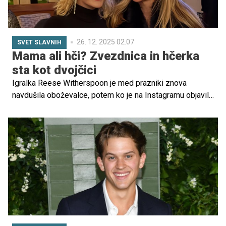
26. 12. 2025 02.07
SVET SLAVNIH
Mama ali hči? Zvezdnica in hčerka
sta kot dvojčici
Igralka Reese Witherspoon je med prazniki znova
navdušila oboževalce, potem ko je na Instagramu objavila
družinske fotografije, ki so hitro sprožile val komentarjev
zaradi izjemne podobnosti med njo in njeno hčerko Avo
Phillippe.