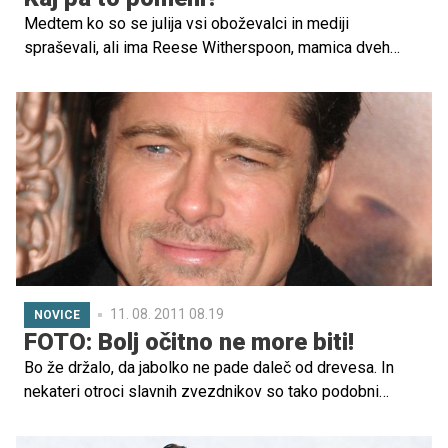
Medtem ko so se julija vsi oboževalci in mediji
spraševali, ali ima Reese Witherspoon, mamica dveh
otrok, stalno tetovažo ali se bo po nekaj dneh izbrisala, je
zdaj konec ugibanj. Zvezdnico so ujeli v kopalkah …
11. 08. 2011 08.19
NOVICE
FOTO: Bolj očitno ne more biti!
Bo že držalo, da jabolko ne pade daleč od drevesa. In
nekateri otroci slavnih zvezdnikov so tako podobni
svojim staršem, da boste ob pogledu nanje takoj vedeli,
kdo so.