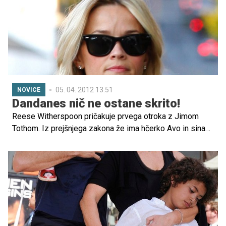
05. 04. 2012 13.51
NOVICE
Dandanes nič ne ostane skrito!
Reese Witherspoon pričakuje prvega otroka z Jimom
Tothom. Iz prejšnjega zakona že ima hčerko Avo in sina
Deacona. Zvezdnici že raste trebušček, zato se je
odločila za nakup nosečniških oblačil. Za troje hlače je
odštela kar 450 evrov ...