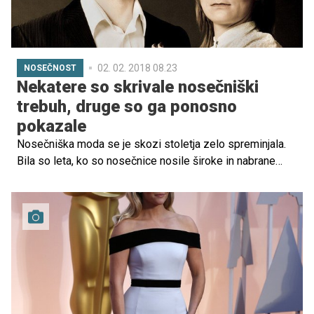
02. 02. 2018 08.23
NOSEČNOST
Nekatere so skrivale nosečniški
trebuh, druge so ga ponosno
pokazale
Nosečniška moda se je skozi stoletja zelo spreminjala.
Bila so leta, ko so nosečnice nosile široke in nabrane
obleke, s katerimi so prikrile trebušček. Bila so leta, ko
so ženske v veselem pričakovanju, prisegale na hlače z
naramnicami. Jennifer Aniston je v seriji Prijatelji ponosno
razgalila trebušček. Kakšna oblačila pa ženske, ki pod
srcem nosijo drobno bitje, kupujejo danes?