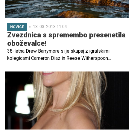
13. 03. 2013 11.04
NOVICE
Zvezdnica s spremembo presenetila
oboževalce!
38-letna Drew Barrymore si je skupaj z igralskimi
kolegicami Cameron Diaz in Reese Witherspoon
privoščila nekaj trenutkov za sprostitev. Dekleta so
uživala na brezkončnih peščenih plažah, njihovo brezdelje
pa so zmotili paparaci, ki so se trudili v objektiv ujeti
zvezdnice v kopalkah.