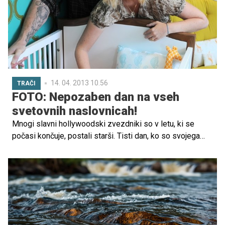
14. 04. 2013 10.56
TRAČI
FOTO: Nepozaben dan na vseh
svetovnih naslovnicah!
Mnogi slavni hollywoodski zvezdniki so v letu, ki se
počasi končuje, postali starši. Tisti dan, ko so svojega
dojenčka prvič pestovali, si bodo zagotovo za vedno
zapomnili!