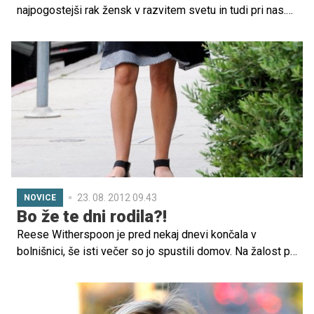
najpogostejši rak žensk v razvitem svetu in tudi pri nas.
Predvsem zaradi poznega odkrivanja bolezni je
preživetje bolnic včasih vprašljivo.
23. 08. 2012 09.43
NOVICE
Bo že te dni rodila?!
Reese Witherspoon je pred nekaj dnevi končala v
bolnišnici, še isti večer so jo spustili domov. Na žalost pa
je spet v bolnišnici. Neimenovani vir trdi, da bo rodila
pred predvidenim datumom poroda.