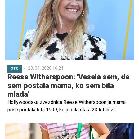
sploh ni dovoljeno, saj ta dovoljuje le črke priznane
abecede. A Musk ni edini, ki je svojemu otroku nadel
nenavadno ime.
23. 04. 2020 16.24
OTO
Reese Witherspoon: 'Vesela sem, da
sem postala mama, ko sem bila
mlada'
Hollywoodska zvezdnica Reese Witherspoon je mama
prvič postala leta 1999, ko je bila stara 23 let in v
nedavnem intervjuju je igralka priznala, da čeprav jo je bilo
takrat tega strah, je danes vesela, da je mama postala v
dvajsetih letih. In tega nikoli ne bi spremenila.