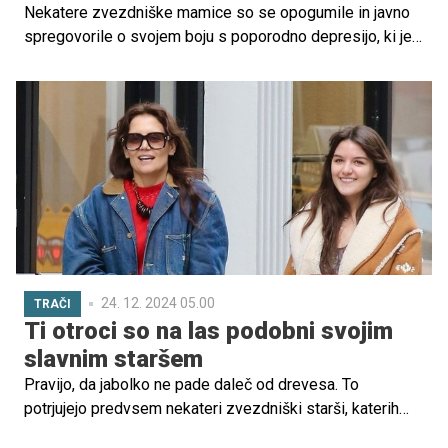
Nekatere zvezdniške mamice so se opogumile in javno
spregovorile o svojem boju s poporodno depresijo, ki je
še vedno tabu tema, in tako postale vzor številnim
mamicam z isto težavo.
24. 12. 2024 05.00
TRAČI
Ti otroci so na las podobni svojim
slavnim staršem
Pravijo, da jabolko ne pade daleč od drevesa. To
potrjujejo predvsem nekateri zvezdniški starši, katerih
otroci so njihovi mali dvojniki. Ali bi na fotografijah v