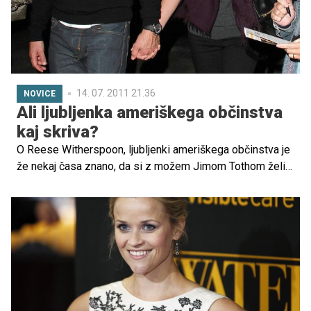
14. 07. 2011 21.36
NOVICE
Ali ljubljenka ameriškega občinstva
kaj skriva?
O Reese Witherspoon, ljubljenki ameriškega občinstva je
že nekaj časa znano, da si z možem Jimom Tothom želi
še enega otroka. Od takrat so vsi pogledi usmerjeni na
njen trebušček.