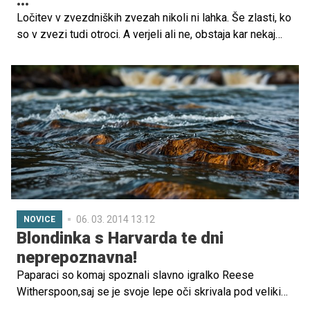
...
Ločitev v zvezdniških zvezah nikoli ni lahka. Še zlasti, ko
so v zvezi tudi otroci. A verjeli ali ne, obstaja kar nekaj
zvezdniških parčkov, pri katerih se ločitev ni končala z
obtožbami, obrekovanji in boji za skrbništvo. Nekaterim je
uspelo po ločitvi celo ohraniti pristen in "ljubeč"
prijateljski odnos ...
06. 03. 2014 13.12
NOVICE
Blondinka s Harvarda te dni
neprepoznavna!
Paparaci so komaj spoznali slavno igralko Reese
Witherspoon,saj se je svoje lepe oči skrivala pod velikimi
sončnimi očali, na glavi pa je imela kapuco. Spremljal jo je