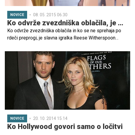
08. 05. 2015 06.30
NOVICE
Ko odvrže zvezdniška oblačila, je …
Ko odvrže zvezdniška oblačila in ko se ne sprehaja po
rdeči preprogi, je slavna igralka Reese Witherspoon
preprosta mama. Paparaci so jo z družino ujeli v Santa
Monici ravno v trenutku, ko so se odpravljali na kosilo.
20. 10. 2014 15.14
NOVICE
Ko Hollywood govori samo o ločitvi