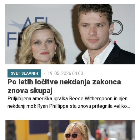
to pomagalo pri fizičnih in čustvenih izzivih, ki jih prinaša
materinstvo.
19. 05. 2026 04.00
SVET SLAVNIH
Po letih ločitve nekdanja zakonca
znova skupaj
Priljubljena ameriška igralka Reese Witherspoon in njen
nekdanji mož Ryan Phillippe sta znova pritegnila veliko
pozornosti javnosti, potem ko sta se skupaj pojavila na
pomembnem družinskem dogodku.