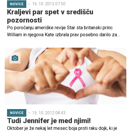
16. 10. 2012 07.50
NOVICE
Kraljevi par spet v središču
pozornosti
Po poročanju ameriške revije Star sta britanski princ
William in njegova Kate izbrala prav posebno darilo za
sina, ki ga je igralka Reese Witherspoon rodila konec
septembra.
15. 10. 2012 08.43
NOVICE
Tudi Jennifer je med njimi!
Oktober je že nekaj let mesec boja proti raku dojk, ki je