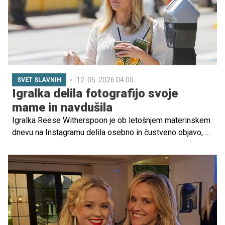
12. 05. 2026 04.00
SVET SLAVNIH
Igralka delila fotografijo svoje
mame in navdušila
Igralka Reese Witherspoon je ob letošnjem materinskem
dnevu na Instagramu delila osebno in čustveno objavo, ki
je hitro pritegnila pozornost njenih sledilcev po vsem
svetu. V objavi je izrazila hvaležnost ženskam, ki so
oblikovale njeno življenje, hkrati pa se je dotaknila tudi
svoje lastne vloge matere.