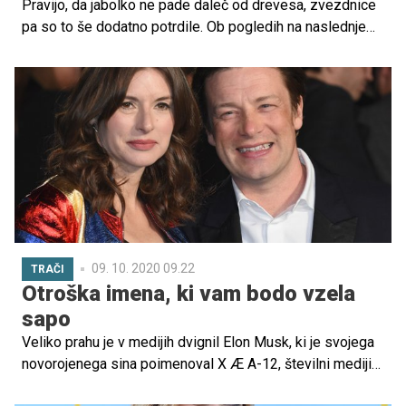
Pravijo, da jabolko ne pade daleč od drevesa, zvezdnice
pa so to še dodatno potrdile. Ob pogledih na naslednje
slavne mame in njihove otroke boste dvakrat pogledali,
preden boste ugotovili, katera je mama in katera hči oz.
sin.
09. 10. 2020 09.22
TRAČI
Otroška imena, ki vam bodo vzela
sapo
Veliko prahu je v medijih dvignil Elon Musk, ki je svojega
novorojenega sina poimenoval X Æ A-12, številni mediji
pa sicer poročajo, da po kalifornijskih zakonih to ime