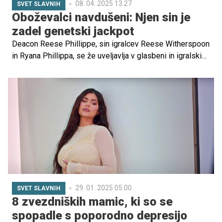
08. 04. 2025 13.27
SVET SLAVNIH
Oboževalci navdušeni: Njen sin je
zadel genetski jackpot
Deacon Reese Phillippe, sin igralcev Reese Witherspoon
in Ryana Phillippa, se že uveljavlja v glasbeni in igralski
industriji. Kljub slavnim staršem pa si utira svojo pot.
29. 01. 2025 05.00
SVET SLAVNIH
8 zvezdniških mamic, ki so se
spopadle s poporodno depresijo