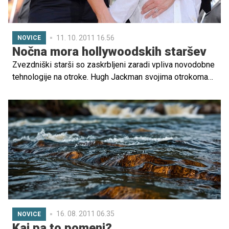
11. 10. 2011 16.56
NOVICE
Nočna mora hollywoodskih staršev
Zvezdniški starši so zaskrbljeni zaradi vpliva novodobne
tehnologije na otroke. Hugh Jackman svojima otrokoma
med tednom ne dovoli gledati televizijo. Reese
Witherspoon pa bi rada preprečila, da bi njena hčerka in
sin na svetovnem spletu našla strani z neprimerno
vsebino.
16. 08. 2011 06.35
NOVICE
Kaj pa to pomeni?