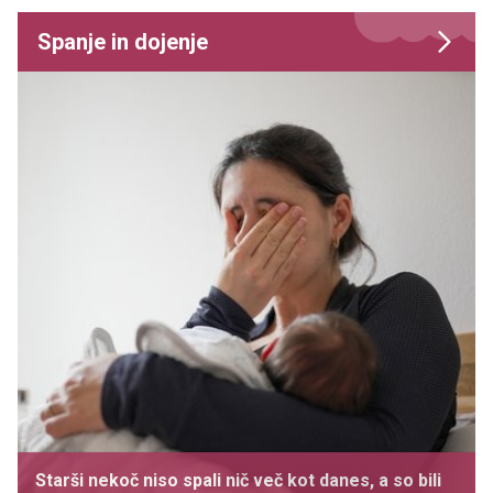
Spanje in dojenje
Starši nekoč niso spali nič več kot danes, a so bili