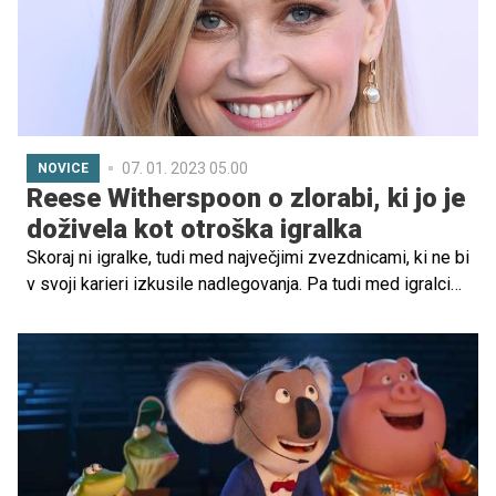
07. 01. 2023 05.00
NOVICE
Reese Witherspoon o zlorabi, ki jo je
doživela kot otroška igralka
Skoraj ni igralke, tudi med največjimi zvezdnicami, ki ne bi
v svoji karieri izkusile nadlegovanja. Pa tudi med igralci
žrtve niso redke. O tej grozljivi izkušnji je pred časom
spregovorila tudi Reese Witherspoon, priljubljena
hollywoodska igralka.