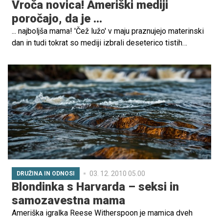
Vroča novica! Ameriški mediji
poročajo, da je ...
... najboljša mama! 'Čež lužo' v maju praznujejo materinski
dan in tudi tokrat so mediji izbrali deseterico tistih
slavnih mam, ki po njihovem mnenju nalogo opravljajo
najbolje. Se strinjate, da so rezultati pričakovani? Oglejte
si jih v fotogaleriji.
03. 12. 2010 05.00
DRUŽINA IN ODNOSI
Blondinka s Harvarda – seksi in
samozavestna mama
Ameriška igralka Reese Witherspoon je mamica dveh