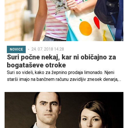
24. 07. 2018 14.28
NOVICE
Suri počne nekaj, kar ni običajno za
bogataševe otroke
Suri so videli, kako za žepnino prodaja limonado. Njeni
starši imajo na bančnem računu zavidljiv znesek denarja,
ampak ona je vzgojena drugače.