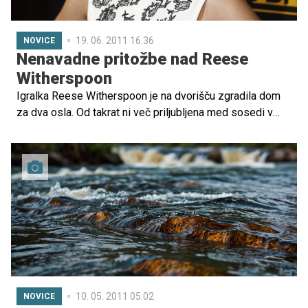
19. 06. 2011 16.36
NOVICE
Nenavadne pritožbe nad Reese
Witherspoon
Igralka Reese Witherspoon je na dvorišču zgradila dom
za dva osla. Od takrat ni več priljubljena med sosedi v
luksuzni četrti kalifornijskega mesta Ojai.
10. 05. 2011 05.02
NOVICE