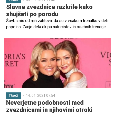
TRAČI
Slavne zvezdnice razkrile kako
shujšati po porodu
Šovbiznis od njih zahteva, da so v vsakem trenutku videti
popolno. Zanje dela ekipa nutricistov in osebnih trenerjev
ter stilistov, vendar so kljub vsemu blišču, glamurju in
slavi, na koncu dneva tudi zvezdnice navadne ženske, ki
imajo svoja nihanja in slabosti, v času po porodu pa si
želijo, kot vsaka ženska, pridobiti nazaj fit in zdravo telo.
Kako jim to uspeva?
14. 01. 2021 07.54
TRAČI
Neverjetne podobnosti med
zvezdnicami in njihovimi otroki