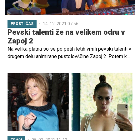
14. 12. 2021 07.56
PROSTI ČAS
Pevski talenti že na velikem odru v
Zapoj 2
Na velika platna so se po petih letih vrnili pevski talenti v
drugem delu animirane pustolovščine Zapoj 2. Potem ko
so glavni junaki našli pogum, da sledijo svojim sanjam, se
bodo tokrat morali osvoboditi vseh omejitev, ki si jih na
poti do sanj postavljajo sami ali pa jim drugi.
05. 03. 2021 11.40