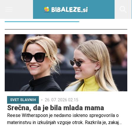
REESE WITHERSPOON
26. 07. 2026 02.15
SVET SLAVNIH
Srečna, da je bila mlada mama
Reese Witherspoon je nedavno iskreno spregovorila o
materinstvu in izkušnjah vzgoje otrok. Razkrila je, zakaj
meni, da je bolje začeti družino prej v življenju, in kako ji je