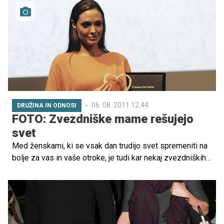
06. 08. 2011 12.44
DRUŽINA IN ODNOSI
FOTO: Zvezdniške mame rešujejo
svet
Med ženskami, ki se vsak dan trudijo svet spremeniti na
bolje za vas in vaše otroke, je tudi kar nekaj zvezdniških
mamic. Zbrali smo njihove fotografije in pobrskali, kako
poskušajo pomagati.