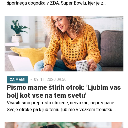
športnega dogodka v ZDA, Super Bowlu, kjer je z
energijo, nastopom in plesnimi gibi dokazala, da je še
vedno v neverjetni formi. Tokrat pa je objavila doslej še
nevidene posnetke iz zaodrja, na katerih je tudi skupaj s
hčerko Emmo.
09. 11. 2020 09.50
ZA MAMI
Pismo mame štirih otrok: 'Ljubim vas
bolj kot vse na tem svetu'
Včasih smo preprosto utrujene, nervozne, neprespane.
Svoje otroke pa kljub temu ljubimo v vsakem trenutku.
Tudi, ko si želimo kratek premor, tudi ko nas razjezijo, ne
ubogajo ali vreščijo na ves glas. Ljubimo jih z vsem