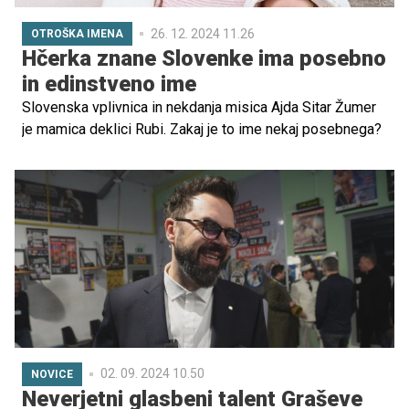
26. 12. 2024 11.26
OTROŠKA IMENA
Hčerka znane Slovenke ima posebno
in edinstveno ime
Slovenska vplivnica in nekdanja misica Ajda Sitar Žumer
je mamica deklici Rubi. Zakaj je to ime nekaj posebnega?
02. 09. 2024 10.50
NOVICE
Neverjetni glasbeni talent Graševe