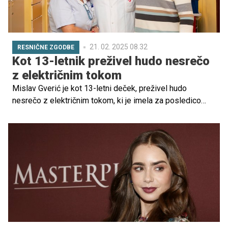
21. 02. 2025 08.32
RESNIČNE ZGODBE
Kot 13-letnik preživel hudo nesrečo
z električnim tokom
Mislav Gverić je kot 13-letni deček, preživel hudo
nesrečo z električnim tokom, ki je imela za posledico
opeklino 65 odstotkov telesa. Zaradi resnosti poškodb
so ga prepeljali v UKC Ljubljana, kjer so mu zdravniki in
medicinsko osebje s pomočjo več kot desetih operacij
rešili življenje. Po letih okrevanja Miroslav še vedno
ostaja v stiku z zdravniki, ki so mu omogočili novo
življenje.