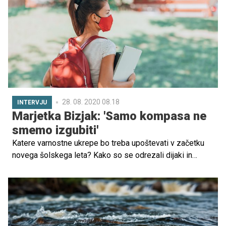
srcem, vendar jim včasih to pozabimo povedati.
28. 08. 2020 08.18
INTERVJU
Marjetka Bizjak: 'Samo kompasa ne
smemo izgubiti'
Katere varnostne ukrepe bo treba upoštevati v začetku
novega šolskega leta? Kako so se odrezali dijaki in
maturantje Srednje tehniške in poklicne šole Trbovlje v
času koronakrize, kakšna so pričakovanja za naprej?
Preberite v intervjuju z ravnateljico STPŠ Trbovlje, prof.
Marjetko Bizjak.