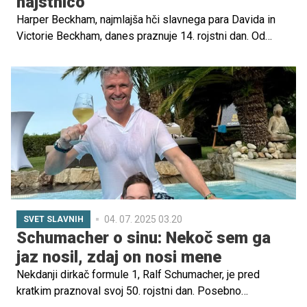
najstnico
Harper Beckham, najmlajša hči slavnega para Davida in
Victorie Beckham, danes praznuje 14. rojstni dan. Od
nežne deklice, ki je odraščala pod drobnogledom
javnosti, se je prelevila v samozavestno in zrelo mlado
damo, ki navdihuje mnoge s svojo prijaznostjo.
04. 07. 2025 03.20
SVET SLAVNIH
Schumacher o sinu: Nekoč sem ga
jaz nosil, zdaj on nosi mene
Nekdanji dirkač formule 1, Ralf Schumacher, je pred
kratkim praznoval svoj 50. rojstni dan. Posebno