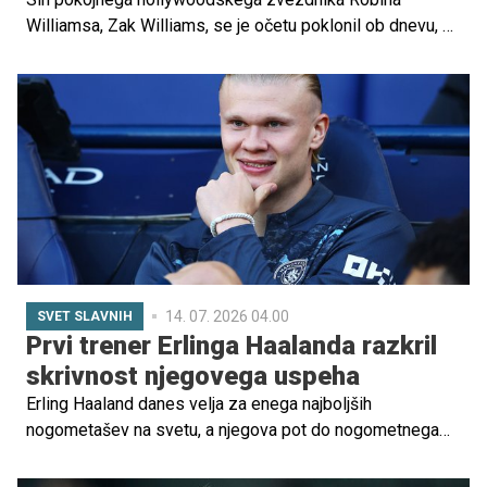
Williamsa, Zak Williams, se je očetu poklonil ob dnevu, ko
bi ta praznoval svoj 75. rojstni dan. Z ganljivim zapisom je
obudil spomin na človeka, ki ga svet pozna kot enega
največjih komikov vseh časov, sam pa predvsem kot
ljubečega očeta.
14. 07. 2026 04.00
SVET SLAVNIH
Prvi trener Erlinga Haalanda razkril
skrivnost njegovega uspeha
Erling Haaland danes velja za enega najboljših
nogometašev na svetu, a njegova pot do nogometnega
vrha se ni začela v velikem evropskem klubu, temveč na
skromnih igriščih norveškega kluba Bryne FK. Njegov prvi