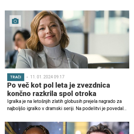
govorimo takrat, ko se otrok z nadpovprečnimi
sposobnostmi izčrpa zaradi prevelikega pritiska in
nerealnih pričakovanj, ki si jih postavlja sam ali mu jih
postavljajo drugi. Ob tem doživlja frustracijo, apatijo,
izolacijo, razdražljivost in zmanjšano motivacijo.
Pomembno je, da se starši zavedajo edinstvenih
značilnosti nadarjenega otroka, saj ga le tako lahko vodijo
do oblikovanja realnega odnosa do dosežkov,
sprejemanja nepopolnosti in zdravega odnosa do sebe.
11. 01. 2024 09.17
TRAČI
Po več kot pol leta je zvezdnica
končno razkrila spol otroka
Igralka je na letošnjih zlatih globusih prejela nagrado za
najboljšo igralko v dramski seriji. Na podelitvi je povedala,
kako zelo ji je ta vloga spremenila življenje, poleg tega pa
razkrila tudi, ali je rodila fantka ali punčko.