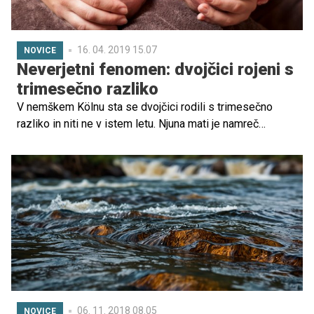
16. 04. 2019 15.07
NOVICE
Neverjetni fenomen: dvojčici rojeni s
trimesečno razliko
V nemškem Kölnu sta se dvojčici rodili s trimesečno
razliko in niti ne v istem letu. Njuna mati je namreč
novembra lani prvo deklico Liano rodila po 26 tednih
nosečnosti, po prvem rojstvu pa se je nosečnost
nadaljevala brez težav, ko je druga deklica prišla na svet
februarja letos, so ta teden sporočili iz kölnske
bolnišnice.
06. 11. 2018 08.05
NOVICE