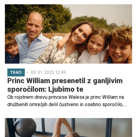
oblikujejo značaj sorojenca in medsebojne odnose.
Preberi, zakaj so bratje ključni za sestrino odraščanje in
dobro počutje.
09. 01. 2025 12.49
TRAČI
Princ William presenetil z ganljivim
sporočilom: Ljubimo te
Ob rojstnem dnevu princese Walesa je princ William na
družbenih omrežjih delil čustveno in osebno sporočilo, v
katerem je izrazil globoko ljubezen in občudovanje do nje
kot neverjetne mamice in žene. Ob tem je William delil
tudi novo, še neobjavljeno fotografijo Kate, na kateri
izžareva sproščenost in srečo.