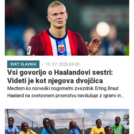
trener Alf Ingve Berntsen je v intervjuju za Mozaiq Sports
razkril, kako se je razvijal mladi Haaland in kakšne
nasvete bi dal trenerjem mladih nogometašev.
10. 07. 2026 04.00
SVET SLAVNIH
Vsi govorijo o Haalandovi sestri:
Videti je kot njegova dvojčica
Medtem ko norveški nogometni zvezdnik Erling Braut
Haaland na svetovnem prvenstvu navdušuje z igrami in
zadetki, je veliko pozornosti nepričakovano pritegnila
tudi njegova družina. Po eni izmed tekem je skupaj z
najbližjimi poziral fotografom, uporabniki družbenih
omrežij pa so hitro opazili njegovo sestro Gabrielle.