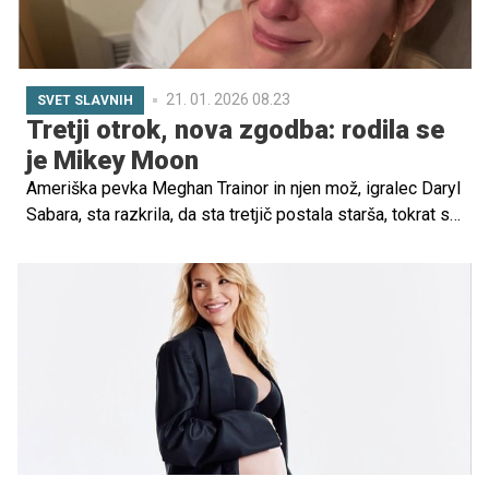
21. 01. 2026 08.23
SVET SLAVNIH
Tretji otrok, nova zgodba: rodila se
je Mikey Moon
Ameriška pevka Meghan Trainor in njen mož, igralec Daryl
Sabara, sta razkrila, da sta tretjič postala starša, tokrat se
jima je rodila hčerka.