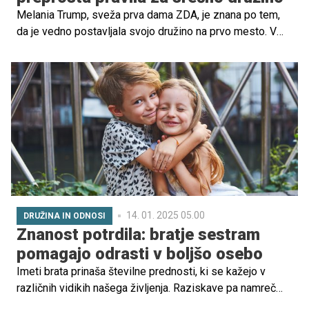
Melania Trump, sveža prva dama ZDA, je znana po tem,
da je vedno postavljala svojo družino na prvo mesto. V
vzgoji svojega sina Barrona je sledila trem ključnim
načelom, ki jih je delila v svojih redkih intervjujih.
Spoštovanje individualnosti, moč staršev in pomembnost
časa zase so vrednote, ki jih zelo poudarja.
14. 01. 2025 05.00
DRUŽINA IN ODNOSI
Znanost potrdila: bratje sestram
pomagajo odrasti v boljšo osebo
Imeti brata prinaša številne prednosti, ki se kažejo v
različnih vidikih našega življenja. Raziskave pa namreč
pokazale, da bratje pomagajo pri soočanju s stresom ter