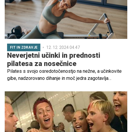
12. 12. 2024 04.47
FIT IN ZDRAVJE
Neverjetni učinki in prednosti
pilatesa za nosečnice
Pilates s svojo osredotočenostjo na nežne, a učinkovite
gibe, nadzorovano dihanje in moč jedra zagotavlja
bodočim materam varen in spodbuden način, da ostanejo
aktivne med nosečnostjo, hkrati pa jim nudi številne
prednosti in blagodejne učinke.