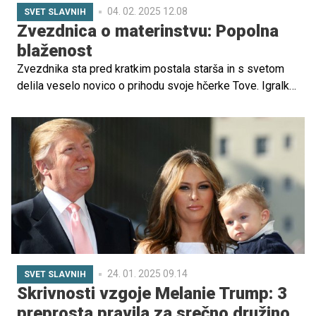
04. 02. 2025 12.08
SVET SLAVNIH
Zvezdnica o materinstvu: Popolna
blaženost
Zvezdnika sta pred kratkim postala starša in s svetom
delila veselo novico o prihodu svoje hčerke Tove. Igralka,
ki je znana po vlogi v seriji Emily in Paris, je svoje
občutke o materinstvu in prve trenutke z novorojenko
delila s svojimi oboževalci na družbenih omrežjih.
24. 01. 2025 09.14
SVET SLAVNIH
Skrivnosti vzgoje Melanie Trump: 3
preprosta pravila za srečno družino