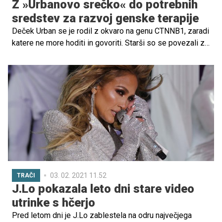
Z »Urbanovo srečko« do potrebnih
sredstev za razvoj genske terapije
Deček Urban se je rodil z okvaro na genu CTNNB1, zaradi
katere ne more hoditi in govoriti. Starši so se povezali z
raziskovalci v Sloveniji in po svetu ter zagnali svetovni
projekt razvoja genske terapije. Vse, ki to zmorejo,
pozivajo k nakupu srečke in s tem k donaciji. Srečke
lahko za 5 EUR kupi vsak, ki želi pomagati pri razvoju
zdravila oziroma genske terapije za pomoč dečku Urbanu
do njegovih prvih korakov.
03. 02. 2021 11.52
TRAČI
J.Lo pokazala leto dni stare video
utrinke s hčerjo
Pred letom dni je J.Lo zablestela na odru največjega