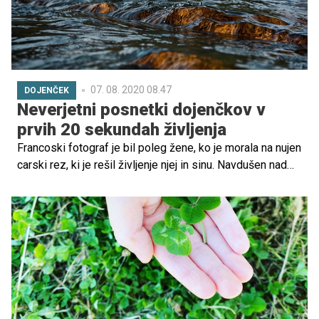
07. 08. 2020 08.47
DOJENČEK
Neverjetni posnetki dojenčkov v
prvih 20 sekundah življenja
Francoski fotograf je bil poleg žene, ko je morala na nujen
carski rez, ki je rešil življenje njej in sinu. Navdušen nad
tem dogodkom se je odločil posneti serijo portretov
dojenčkov, rojenih na enak način.