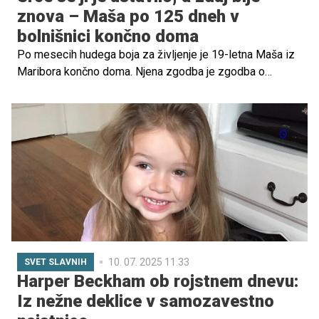
znova – Maša po 125 dneh v
bolnišnici končno doma
Po mesecih hudega boja za življenje je 19-letna Maša iz
Maribora končno doma. Njena zgodba je zgodba o
čudežu, izjemni volji, ljubezni in neverjetni moči – in o
ekipi strokovnjakov, ki so ji omogočili novo življenje po
presaditvi srca.
10. 07. 2025 11.33
SVET SLAVNIH
Harper Beckham ob rojstnem dnevu:
Iz nežne deklice v samozavestno