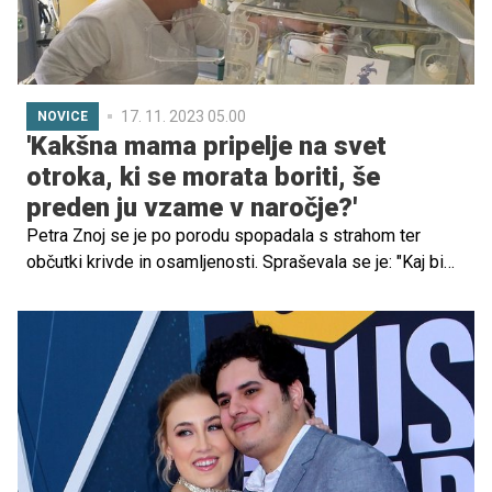
17. 11. 2023 05.00
NOVICE
'Kakšna mama pripelje na svet
otroka, ki se morata boriti, še
preden ju vzame v naročje?'
Petra Znoj se je po porodu spopadala s strahom ter
občutki krivde in osamljenosti. Spraševala se je: "Kaj bi
lahko storila drugače? Kako bi lahko preprečila
prezgodnji porod? Kako bi lahko svojima dvojčkoma
pomagala v borbi za življenje?" Njen vsakdan je bil poln
negotovosti in skrbi za preživetje njenih nedonošenčkov.
Ogromno moč je za njiju črpala iz sebe, največjo uteho pa
je našla pri mamicah, ki so preživljale podobno. Takrat se
je rodil projekt "Junaki prvega nadstropja" in z njim se
zdaj širi glas, ki naj ga slišijo vse mamice