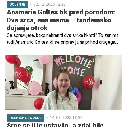
02. 12. 2025 12.28
DOJENJE
Anamaria Goltes tik pred porodom:
Dva srca, ena mama – tandemsko
dojenje otrok
Se sprašujete, kako nahraniti dva srčka hkrati? To zanima
tudi Anamario Goltes, ki se pripravlja na prihod drugega
člana družine. Spoznajte čar tandemskega dojenja, ki lajša
prehod starejšemu otroku in poglablja edinstveno vez
med vsemi člani družine.
14. 08. 2025 13.07
RESNIČNE ZGODBE
Srce se ji je ustavilo, a zdaj bije