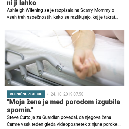
ni ji lahko
kož.
Ashleigh Wilening se je razpisala na Scarry Mommy o
vseh treh nsoečnostih, kako se razlikujejo, kaj je takrat
doživljala.
24. 10. 2019 07.58
RESNIČNE ZGODBE
''Moja žena je med porodom izgubila
spomin.''
Steve Curto je za Guardian povedal, da njegova žena
Camre vsak teden gleda videoposnetek z njune poroke.