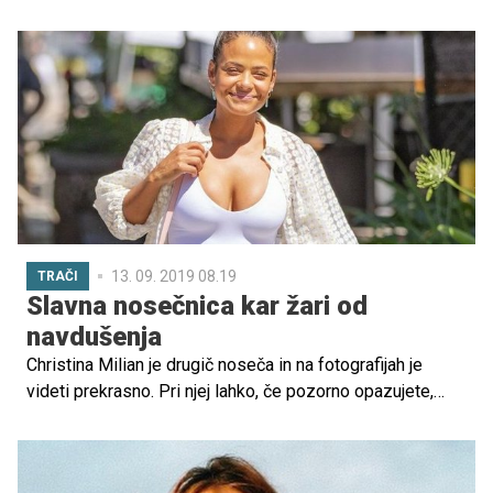
Gre za zbirko fotografij iz leta 2013, ko hodita proti
oltarju, objemata sina Gavina in se veselita. To je bil njun
najsrečnejši dan v življenju, ampak ona se ničesar ne
spominja.
13. 09. 2019 08.19
TRAČI
Slavna nosečnica kar žari od
navdušenja
Christina Milian je drugič noseča in na fotografijah je
videti prekrasno. Pri njej lahko, če pozorno opazujete,
opazite slavni nosečniški sij.