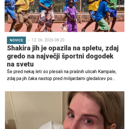
12. 06. 2026 08.20
NOVICE
Shakira jih je opazila na spletu, zdaj
gredo na največji športni dogodek
na svetu
Še pred nekaj leti so plesali na prašnih ulicah Kampale,
zdaj pa jih čaka nastop pred milijardami gledalcev po
vsem svetu. Ugandska plesna skupina Ghetto Kids je
dosegla nov mejnik v svoji neverjetni zgodbi, svetovna
zvezdnica Shakira jih je osebno povabila k sodelovanju
na svetovnem prvenstvu v nogometu 2026.