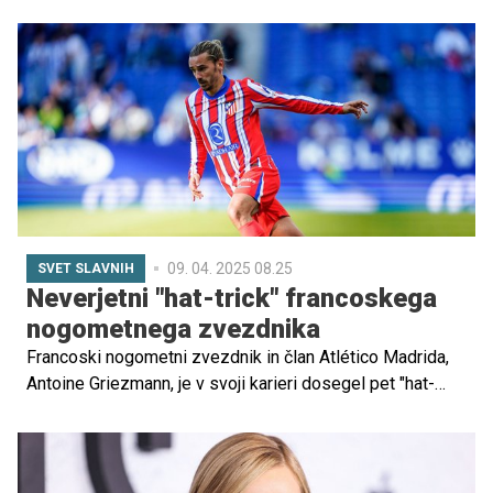
praznovanje je preživel tudi v družbi svojega sina Davida,
ki je star 23 let in prav tako sledi njegovi športni poti.
09. 04. 2025 08.25
SVET SLAVNIH
Neverjetni "hat-trick" francoskega
nogometnega zvezdnika
Francoski nogometni zvezdnik in član Atlético Madrida,
Antoine Griezmann, je v svoji karieri dosegel pet "hat-
trickov", vendar noben ni tako poseben – ali edinstven –
kot tisti, ki ga je dosegel s svojo družino.