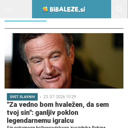
NEVERJETNI
23. 07. 2026 10.29
SVET SLAVNIH
"Za vedno bom hvaležen, da sem
tvoj sin": ganljiv poklon
legendarnemu igralcu
Sin pokojnega hollywoodskega zvezdnika Robina