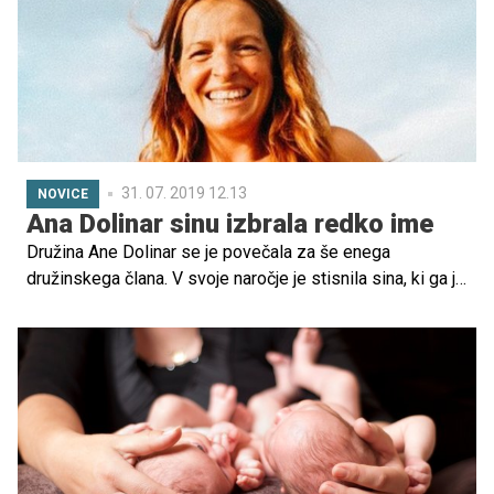
31. 07. 2019 12.13
NOVICE
Ana Dolinar sinu izbrala redko ime
Družina Ane Dolinar se je povečala za še enega
družinskega člana. V svoje naročje je stisnila sina, ki ga je
poimenovala Lun.