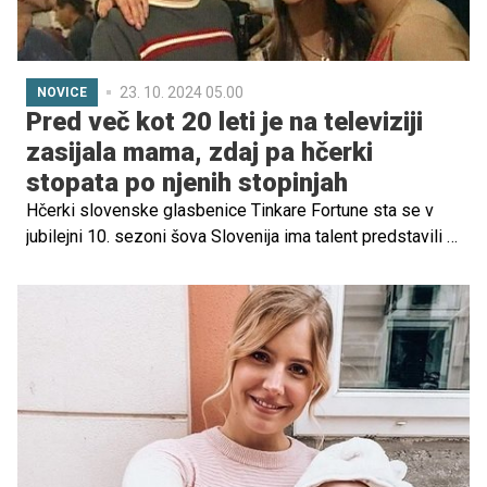
23. 10. 2024 05.00
NOVICE
Pred več kot 20 leti je na televiziji
zasijala mama, zdaj pa hčerki
stopata po njenih stopinjah
Hčerki slovenske glasbenice Tinkare Fortune sta se v
jubilejni 10. sezoni šova Slovenija ima talent predstavili s
plesnimi točkami svojih skupin, Plac Kids in Marjetice
Cool Kids, ki sta navdušili tako žirijo kot občinstvo.