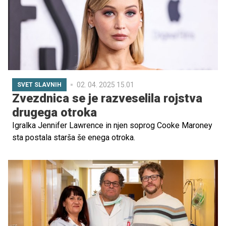
02. 04. 2025 15.01
SVET SLAVNIH
Zvezdnica se je razveselila rojstva
drugega otroka
Igralka Jennifer Lawrence in njen soprog Cooke Maroney
sta postala starša še enega otroka.