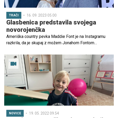
nedonošenčkov. Tiste, ki so že, in tiste, ki še bodo.
16. 09. 2023 05.00
TRAČI
Glasbenica predstavila svojega
novorojenčka
Ameriška country pevka Maddie Font je na Instagramu
razkrila, da je skupaj z možem Jonahom Fontom
pozdravila svojega prvega otroka, sina Forresta Henryja
Fonta. Kljub težavnemu porodu, ki se je končal s carskim
rezom, je izrazila veliko hvaležnost do bolnišničnega
osebja.
19. 05. 2022 09.54
NOVICE