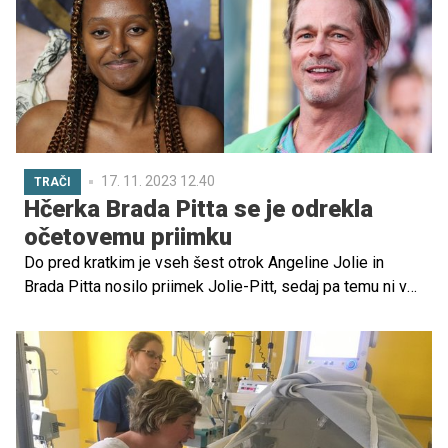
17. 11. 2023 12.40
TRAČI
Hčerka Brada Pitta se je odrekla
očetovemu priimku
Do pred kratkim je vseh šest otrok Angeline Jolie in
Brada Pitta nosilo priimek Jolie-Pitt, sedaj pa temu ni več
tako.