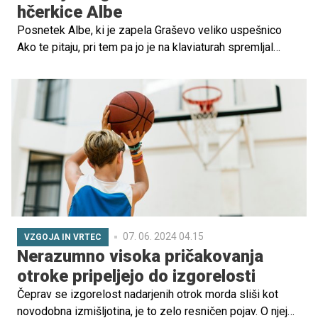
hčerkice Albe
Posnetek Albe, ki je zapela Graševo veliko uspešnico
Ako te pitaju, pri tem pa jo je na klaviaturah spremljal
očka, je raznežnil mnoge oboževalce hrvaškega
glasbenika. Kljub temu, da je mama Hana Huljić že
preteklo leto oznanila, da ima njuna hčerkica neverjeten
posluh in talent za glasbo, je deklica mnoge presenetila.
07. 06. 2024 04.15
VZGOJA IN VRTEC
Nerazumno visoka pričakovanja
otroke pripeljejo do izgorelosti
Čeprav se izgorelost nadarjenih otrok morda sliši kot
novodobna izmišljotina, je to zelo resničen pojav. O njej