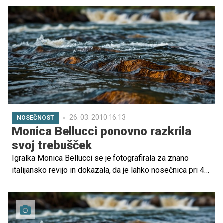
26. 03. 2010 16.13
NOSEČNOST
Monica Bellucci ponovno razkrila
svoj trebušček
Igralka Monica Bellucci se je fotografirala za znano
italijansko revijo in dokazala, da je lahko nosečnica pri 45
letih videti naravnost čudovito.