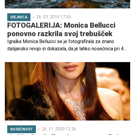
26. 03. 2010 17.55
IDEJNICA
FOTOGALERIJA: Monica Bellucci
ponovno razkrila svoj trebušček
Igralka Monica Bellucci se je fotografirala za znano
italijansko revijo in dokazala, da je lahko nosečnica pri 45
letih videti naravnost čudovito.
26. 11. 2009 13.26
NOSEČNOST