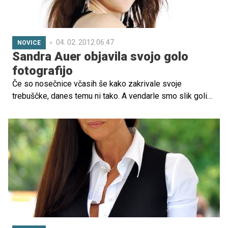
04. 02. 2012 06.47
NOVICE
Sandra Auer objavila svojo golo
fotografijo
Če so nosečnice včasih še kako zakrivale svoje
trebuščke, danes temu ni tako. A vendarle smo slik golih
nosečnic bolj vajeni iz Amerike. Svoj trebušček je zdaj,
mesec pred predvidenim datumom poroda, pokazala tudi
Sandra Auer.