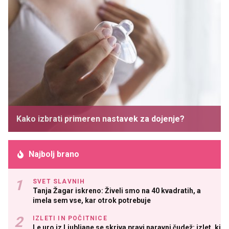
Kako izbrati primeren nastavek za dojenje?
Najbolj brano
SVET SLAVNIH
Tanja Žagar iskreno: Živeli smo na 40 kvadratih, a
imela sem vse, kar otrok potrebuje
IZLETI IN POČITNICE
Le uro iz Ljubljane se skriva pravi naravni čudež: izlet, ki