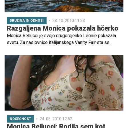
28. 10. 2010 11.23
DRUŽINA IN ODNOSI
Razgaljena Monica pokazala hčerko
Monica Bellucci je svojo drugorojenko Léonie pokazala
svetu. Za naslovnico italijanskega Vanity Fair sta se
fotografirali kar razgaljeni.
24. 05. 2010 12.52
NOSEČNOST
Monica Bellucci: Rodila sem kot