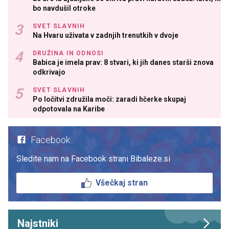
bo navdušil otroke
SVET SLAVNIH
Na Hvaru uživata v zadnjih trenutkih v dvoje
DRUŽINA IN ODNOSI
Babica je imela prav: 8 stvari, ki jih danes starši znova
odkrivajo
SVET SLAVNIH
Po ločitvi združila moči: zaradi hčerke skupaj
odpotovala na Karibe
Facebook
Sledite nam na Facebook strani Bibaleze.si
Všečkaj stran
Najstniki