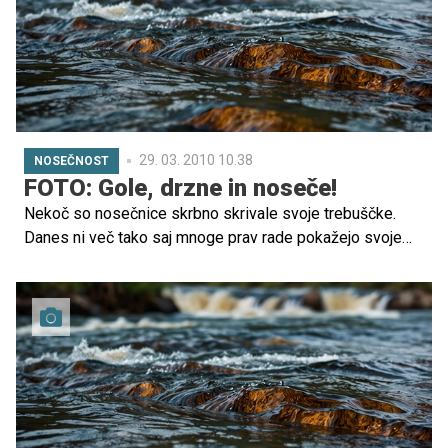
29. 03. 2010 10.38
NOSEČNOST
FOTO: Gole, drzne in noseče!
Nekoč so nosečnice skrbno skrivale svoje trebuščke.
Danes ni več tako saj mnoge prav rade pokažejo svoje
nosečniške obline. Pogosto se fotografirajo za osebni
spomin, deset zvezdnic pa se je v nosečnosti
fotografiralo tudi za naslovnico revije.