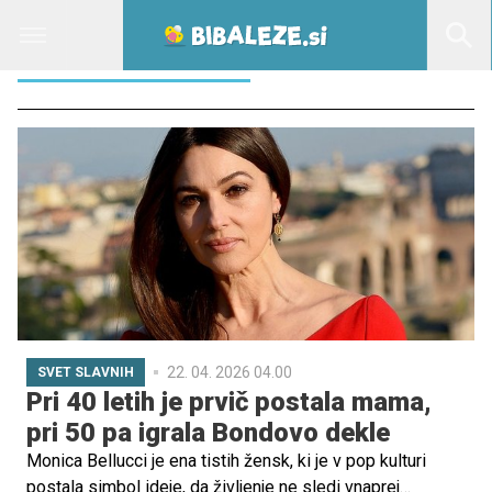
MONICA BELLUCCI
22. 04. 2026 04.00
SVET SLAVNIH
Pri 40 letih je prvič postala mama,
pri 50 pa igrala Bondovo dekle
Monica Bellucci je ena tistih žensk, ki je v pop kulturi
postala simbol ideje, da življenje ne sledi vnaprej