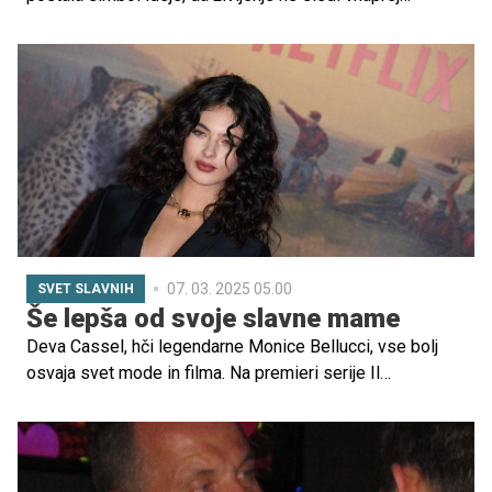
določenim družbenim pričakovanjem. Njena pot, od
modela do mednarodno priznane igralke, je zaznamovana
z izbiro, da stvari naredi po svoje: tudi takrat, ko to
pomeni kasnejše materinstvo ali vloge, ki jih Hollywood
običajno ne ponuja ženskam njenih let.
07. 03. 2025 05.00
SVET SLAVNIH
Še lepša od svoje slavne mame
Deva Cassel, hči legendarne Monice Bellucci, vse bolj
osvaja svet mode in filma. Na premieri serije Il
Gattopardo je tako pritegnila ogromno pozornosti s svojo
lepoto in gracioznostjo, ki spominjata na njeno slavno
mamo.