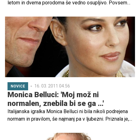
letom in dvema porodoma še vedno osupljivo. Povsem
naravna, brez ličil in obleke se je namreč fotografirala za
naslovnico znane modne revije.
16. 03. 2011 04.56
NOVICE
Monica Belluci: 'Moj mož ni
normalen, znebila bi se ga ...'
Italijanska igralka Monica Belluci ni bila nikoli podrejena
normam in pravilom, še najmanj pa v ljubezni. Priznala je,
da je 11-letni zakon z Vincentom Casselom poln
vzponov in padcev.