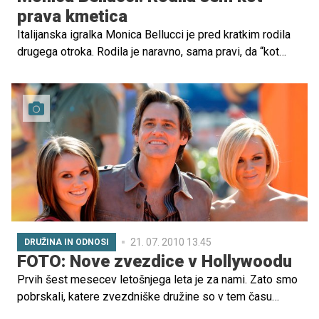
prava kmetica
Italijanska igralka Monica Bellucci je pred kratkim rodila
drugega otroka. Rodila je naravno, sama pravi, da “kot
prava kmetica“ …
21. 07. 2010 13.45
DRUŽINA IN ODNOSI
FOTO: Nove zvezdice v Hollywoodu
Prvih šest mesecev letošnjega leta je za nami. Zato smo
pobrskali, katere zvezdniške družine so v tem času
dobile novega člana ali članico …