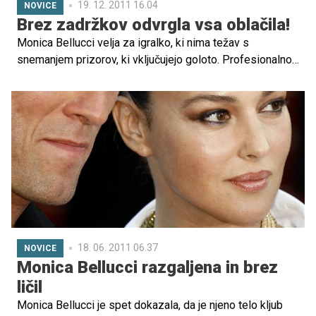
19. 12. 2011 16.04
NOVICE
Brez zadržkov odvrgla vsa oblačila!
Monica Bellucci velja za igralko, ki nima težav s
snemanjem prizorov, ki vključujejo goloto. Profesionalno,
čeprav morda rahlo zadržano, je svoje delo več kot
odlično opravila samo dober mesec po porod.
18. 06. 2011 06.37
NOVICE
Monica Bellucci razgaljena in brez
ličil
Monica Bellucci je spet dokazala, da je njeno telo kljub