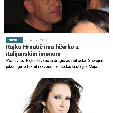
14. 07. 2015 08.05
NOVICE
Rajko Hrvatič ima hčerko z
italijanskim imenom
Poslovnež Rajko Hrvatič je drugič postal očka. S svojim
jokom ga je tokrat razveselila hčerka, ki sta ji z Majo
Bašić dala ime Monica.