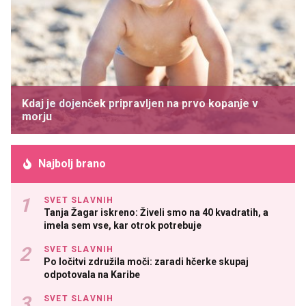
Kdaj je dojenček pripravljen na prvo kopanje v
morju
Najbolj brano
SVET SLAVNIH
Tanja Žagar iskreno: Živeli smo na 40 kvadratih, a
imela sem vse, kar otrok potrebuje
SVET SLAVNIH
Po ločitvi združila moči: zaradi hčerke skupaj
odpotovala na Karibe
SVET SLAVNIH