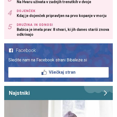
Na Hvaru uživata v zadnjih trenutkih v dvoje
DOJENČEK
Kdaj je dojenček pripravljen na prvo kopanje v morju
DRUŽINA IN ODNOSI
Babica je imela prav: 8 stvari, ki jih danes starši znova
odkrivajo
Facebook
Sledite nam na Facebook strani Bibaleze.si
Všečkaj stran
Najstniki