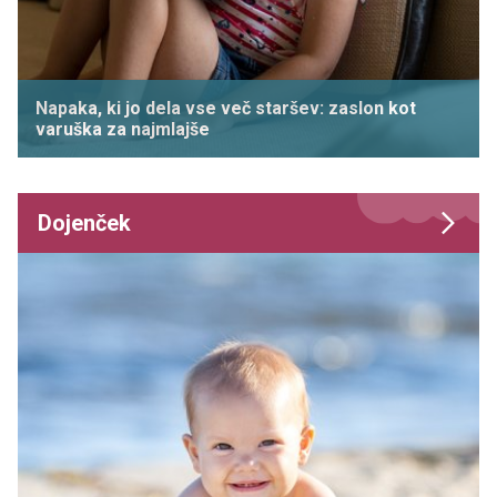
Napaka, ki jo dela vse več staršev: zaslon kot
varuška za najmlajše
Dojenček