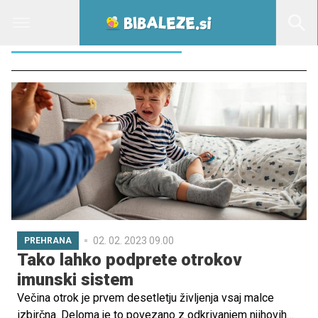
MARSOVCI ŽELEJČKI
02. 02. 2023 09.00
PREHRANA
Tako lahko podprete otrokov
imunski sistem
Večina otrok je prvem desetletju življenja vsaj malce
izbirčna. Deloma je to povezano z odkrivanjem njihovih