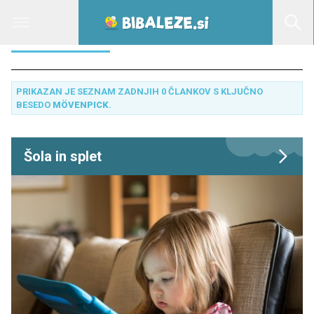
MÖVENPICK
PRIKAZAN JE SEZNAM ZADNJIH 0 ČLANKOV S KLJUČNO
BESEDO
MÖVENPICK
.
Šola in splet