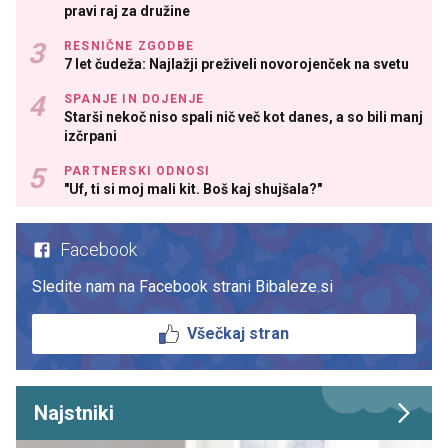
pravi raj za družine
RESNIČNE ZGODBE
7 let čudeža: Najlažji preživeli novorojenček na svetu
SPANJE IN DOJENJE
Starši nekoč niso spali nič več kot danes, a so bili manj
izčrpani
PARTNERSKI ODNOSI
"Uf, ti si moj mali kit. Boš kaj shujšala?"
Facebook
Sledite nam na Facebook strani Bibaleze.si
Všečkaj stran
Najstniki