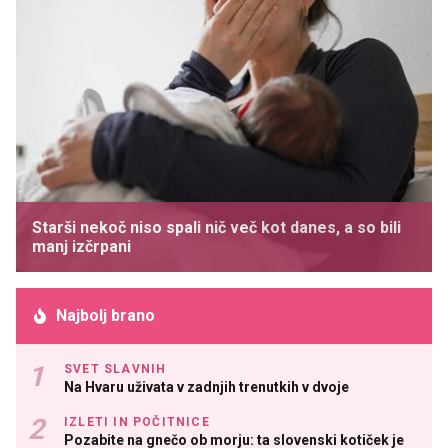
Starši nekoč niso spali nič več kot danes, a so bili
manj izčrpani
Najbolj brano
SVET SLAVNIH
Na Hvaru uživata v zadnjih trenutkih v dvoje
IZLETI IN POČITNICE
Pozabite na gnečo ob morju: ta slovenski kotiček je