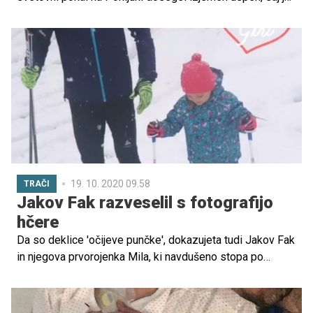
po desetih letih znova stopil na najvišjo stopničko. Po
zmagi je delil zapis o tem, kako zelo je navezan na svojo
družino in da si je želel, da bi njegove hčerke enkrat
doživele, kako je videti, ko njihov oče zmaga.
19. 10. 2020 09.58
TRAČI
Jakov Fak razveselil s fotografijo
hčere
Da so deklice 'očijeve punčke', dokazujeta tudi Jakov Fak
in njegova prvorojenka Mila, ki navdušeno stopa po
očetovih stopinjah. Jakov je svoje sledilce razveselil s
fotografijo s hčerjo, s katero je dal vsem vedeti, kako
zelo ponosen je na malčico.