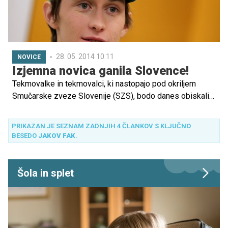
28. 05. 2014 10.11
NOVICE
Izjemna novica ganila Slovence!
Tekmovalke in tekmovalci, ki nastopajo pod okriljem
Smučarske zveze Slovenije (SZS), bodo danes obiskali
pediatrične oddelke štirih slovenskih bolnišnic. Športniki
si želijo druženja s svojimi najmlajšimi navijači, podelili
PRIKAZAN JE SEZNAM ZADNJIH 4 ČLANKOV S KLJUČNO
jim bodo nekaj navijaških pripomočkov, hkrati pa jim želijo
BESEDO
JAKOV FAK
.
dati spodbudo pri zdravljenju.
Šola in splet