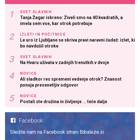
SVET SLAVNIH
Tanja Žagar iskreno: Živeli smo na 40 kvadratih, a
imela sem vse, kar otrok potrebuje
IZLETI IN POČITNICE
Le uro iz Ljubljane se skriva pravi naravni čudež: izlet, ki
bo navdušil otroke
SVET SLAVNIH
Na Hvaru uživata v zadnjih trenutkih v dvoje
NOVICE
Ali sladkor res spremeni vedenje otrok? Znanost
ponuja presenetljiv odgovor
NOVICE
Postali ste družina in življenje ... teče dalje
Facebook
Sledite nam na Facebook strani Bibaleze.si