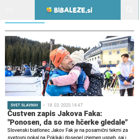
JAKOV FAK
18. 03. 2025 14.47
SVET SLAVNIH
Čustven zapis Jakova Faka:
"Ponosen, da so me hčerke gledale"
Slovenski biatlonec Jakov Fak je na posamični tekmi za
svetovni pokal na Pokljuki dosegel izjemen uspeh, saj je