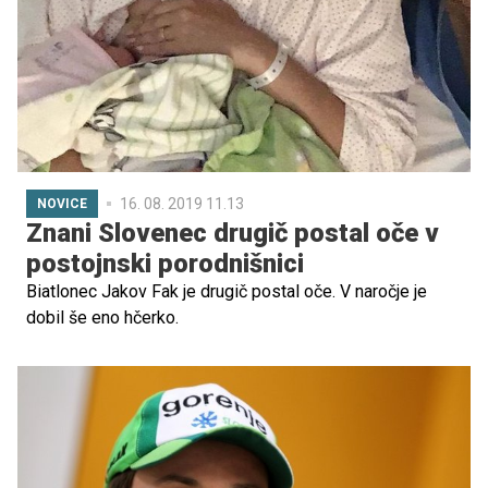
16. 08. 2019 11.13
NOVICE
Znani Slovenec drugič postal oče v
postojnski porodnišnici
Biatlonec Jakov Fak je drugič postal oče. V naročje je
dobil še eno hčerko.