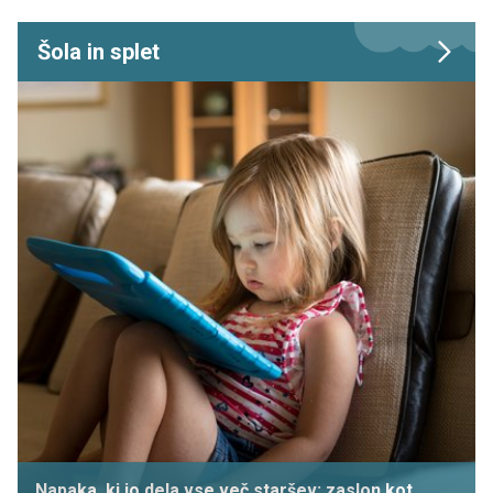
Šola in splet
Napaka, ki jo dela vse več staršev: zaslon kot