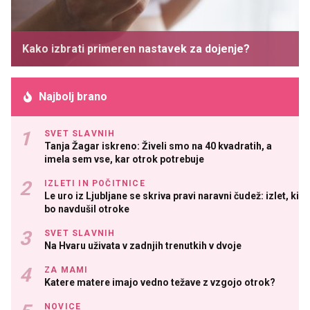
Kako izbrati primeren nastavek za dojenje?
Najbolj brano
SVET SLAVNIH
Tanja Žagar iskreno: Živeli smo na 40 kvadratih, a
imela sem vse, kar otrok potrebuje
IZLETI IN POČITNICE
Le uro iz Ljubljane se skriva pravi naravni čudež: izlet, ki
bo navdušil otroke
SVET SLAVNIH
Na Hvaru uživata v zadnjih trenutkih v dvoje
ZA MAMI
Katere matere imajo vedno težave z vzgojo otrok?
NOVICE