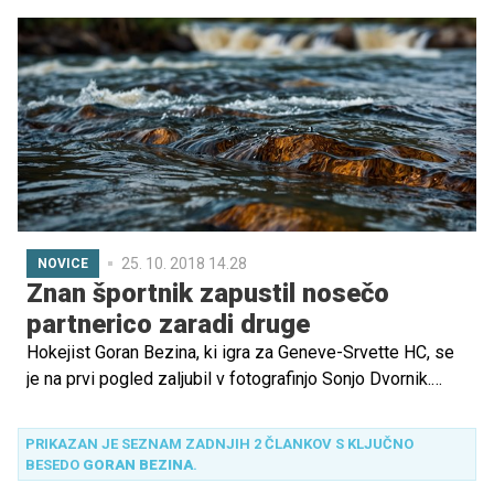
25. 10. 2018 14.28
NOVICE
Znan športnik zapustil nosečo
partnerico zaradi druge
Hokejist Goran Bezina, ki igra za Geneve-Srvette HC, se
je na prvi pogled zaljubil v fotografinjo Sonjo Dvornik.
Zardi nje je zapustil nosečo Ivono.
PRIKAZAN JE SEZNAM ZADNJIH 2 ČLANKOV S KLJUČNO
BESEDO
GORAN BEZINA
.