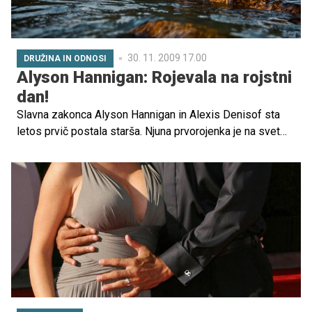
30. 11. 2009 17.00
DRUŽINA IN ODNOSI
Alyson Hannigan: Rojevala na rojstni
dan!
Slavna zakonca Alyson Hannigan in Alexis Denisof sta
letos prvič postala starša. Njuna prvorojenka je na svet
prijokala na mamin 35. rojstni dan!