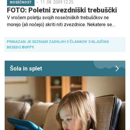
11. 08. 2009 12.25
NOSEČNOST
FOTO: Poletni zvezdniški trebuščki
V vročem poletju svojih nosečniških trebuščkov ne
morejo (ali nočejo) skriti niti zvezdnice. Nekatere se
brezskrbno pokažejo tudi v kopalkah ...
PRIKAZAN JE SEZNAM ZADNJIH 5 ČLANKOV S KLJUČNO
BESEDO
BUFFY
.
Šola in splet