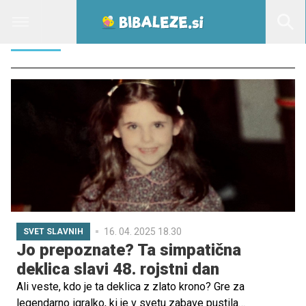
BUFFY
16. 04. 2025 18.30
SVET SLAVNIH
Jo prepoznate? Ta simpatična
deklica slavi 48. rojstni dan
Ali veste, kdo je ta deklica z zlato krono? Gre za
legendarno igralko, ki je v svetu zabave pustila