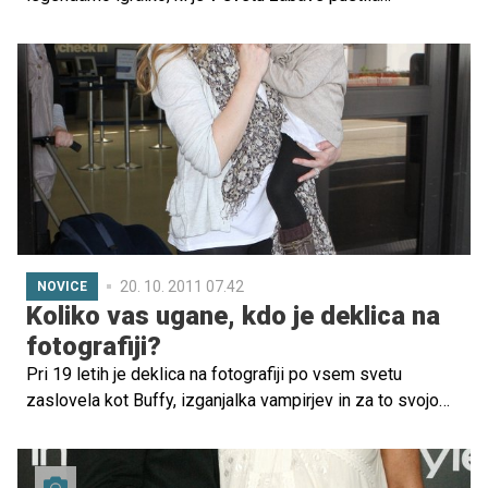
neizbrisen pečat. Sarah Michelle Gellar, ikona serije
Buffy, izganjalka vampirjev, danes praznuje 48. rojstni dan.
Na svojih družbenih omrežjih je delila nostalgično otroško
fotografijo, ki je hitro postala priljubljena med njenimi
oboževalci.
20. 10. 2011 07.42
NOVICE
Koliko vas ugane, kdo je deklica na
fotografiji?
Pri 19 letih je deklica na fotografiji po vsem svetu
zaslovela kot Buffy, izganjalka vampirjev in za to svojo
vlogo prejela tudi nekaj nagrad. Kaj pa počne danes?