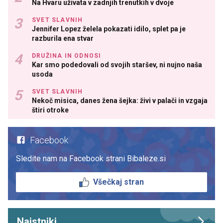
Na Hvaru uživata v zadnjih trenutkih v dvoje
SVET SLAVNIH
Jennifer Lopez želela pokazati idilo, splet pa je
razburila ena stvar
DRUŽINA IN ODNOSI
Kar smo podedovali od svojih staršev, ni nujno naša
usoda
SVET SLAVNIH
Nekoč misica, danes žena šejka: živi v palači in vzgaja
štiri otroke
Facebook
Sledite nam na Facebook strani Bibaleze.si
Všečkaj stran
Najstniki