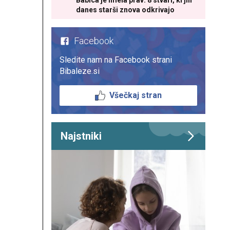
Babica je imela prav: 8 stvari, ki jih
danes starši znova odkrivajo
Facebook
Sledite nam na Facebook strani
Bibaleze.si
Všečkaj stran
Najstniki