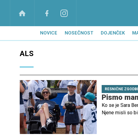
NOVICE
NOSEČNOST
DOJENČEK
M
ALS
RESNIČNE ZGODB
Pismo mame
Ko se je Sara Ben
Njene misli so bi
kot slovo, temveč