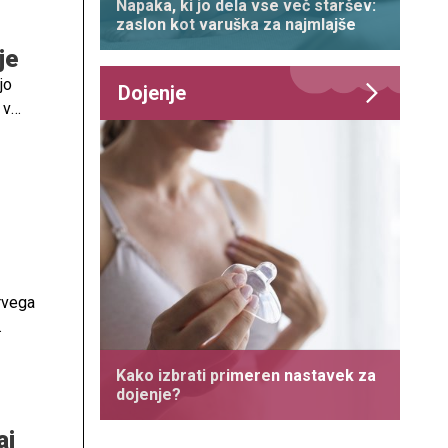
Napaka, ki jo dela vse več staršev:
zaslon kot varuška za najmlajše
je
jo
Dojenje
 v
prvega
rvi –
aleč
Kako izbrati primeren nastavek za
dojenje?
aj