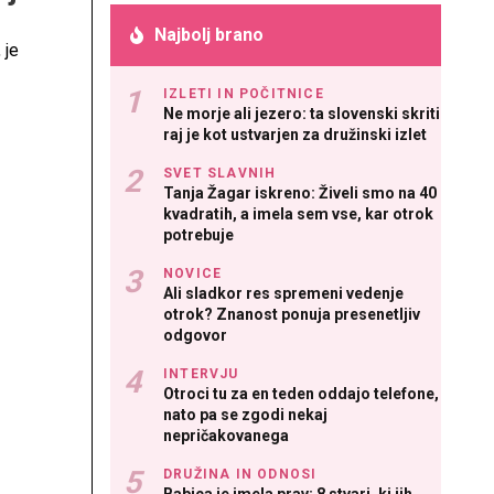
Najbolj brano
 je
IZLETI IN POČITNICE
Ne morje ali jezero: ta slovenski skriti
raj je kot ustvarjen za družinski izlet
SVET SLAVNIH
Tanja Žagar iskreno: Živeli smo na 40
kvadratih, a imela sem vse, kar otrok
potrebuje
NOVICE
Ali sladkor res spremeni vedenje
otrok? Znanost ponuja presenetljiv
odgovor
INTERVJU
Otroci tu za en teden oddajo telefone,
nato pa se zgodi nekaj
nepričakovanega
DRUŽINA IN ODNOSI