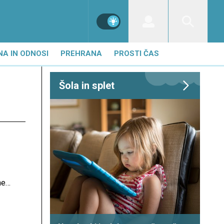
NA IN ODNOSI
PREHRANA
PROSTI ČAS
Šola in splet
ne
ima.