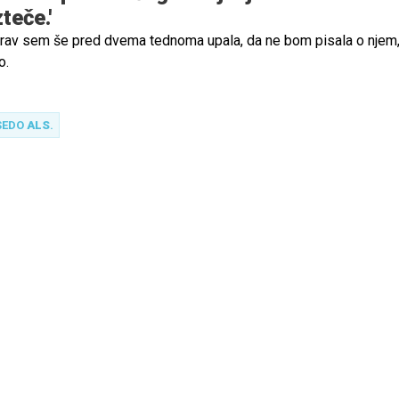
teče.'
rav sem še pred dvema tednoma upala, da ne bom pisala o njem,
o.
SEDO
ALS
.