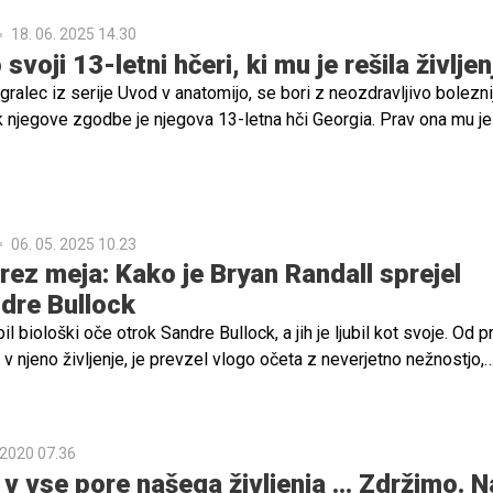
18. 06. 2025 14.30
svoji 13-letni hčeri, ki mu je rešila življen
igralec iz serije Uvod v anatomijo, se bori z neozdravljivo bolezni
k njegove zgodbe je njegova 13-letna hči Georgia. Prav ona mu je
enutkov dobesedno rešila življenje.
06. 05. 2025 10.23
rez meja: Kako je Bryan Randall sprejel
dre Bullock
il biološki oče otrok Sandre Bullock, a jih je ljubil kot svoje. Od 
l v njeno življenje, je prevzel vlogo očeta z neverjetno nežnostjo,
 predanostjo. Ni mu bilo pomembno, da otroka nista njegova po k
gova po srcu. Skupaj so ustvarili toplo, ljubeče družinsko okolje, d
 2020 07.36
e v vse pore našega življenja ... Zdržimo. N