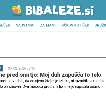
ALČEK
NAJSTNIKI
ZA MAMI
OČKOV KOTIČEK
DRUŽI
05. 02. 2026 02.35
E
 pred smrtjo: Moj duh zapušča to telo
nett zavedala, da se njeno življenje izteka, ni razmišljala o sebi.
le pri sinovih. Dva meseca pred smrtjo jima je napisala pismo – 
 kot tiho spremljanje skozi leta, ki jih ne bo mogla več deliti z nj