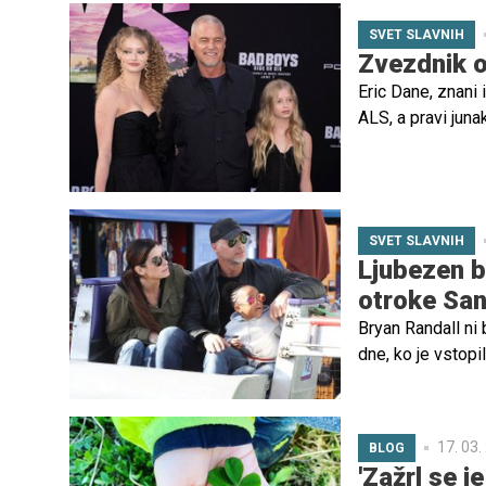
SVET SLAVNIH
Zvezdnik o 
Eric Dane, znani 
ALS, a pravi juna
enem najtežjih tr
SVET SLAVNIH
Ljubezen b
otroke San
Bryan Randall ni b
dne, ko je vstopi
odgovornostjo in
zanj sta bila nje
od oči javnosti.
17. 03.
BLOG
'Zažrl se j