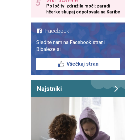
SVET SLAVNIH
Po ločitvi združila moči: zaradi
hčerke skupaj odpotovala na Karibe
Facebook
Sledite nam na Facebook strani
Bibaleze.si
Všečkaj stran
Najstniki