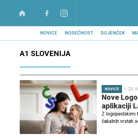
NOVICE
NOSEČNOST
DOJENČEK
M
A1 SLOVENIJA
23. 0
NOVICE
Nove Logop
aplikaciji
Z logopedskimi te
čakalnih vrstah 
pripomočki, kot 
Priljubljene zvoč