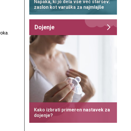
Napaka, ki jo dela vse več staršev:
azvoj
zaslon kot varuška za najmlajše
ih je
Dojenje
roka.
onuja
n.
i
 S
Kako izbrati primeren nastavek za
dojenje?