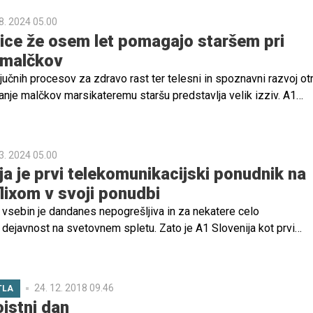
ljevanje s še več vajami za slušno razlikovanje, izgovorjavo in r
8. 2024 05.00
 Obstoječim 12 Logopedskim pravljicam se pridružuje 8 novih, ki j
ce že osem let pomagajo staršem pri
varil skupaj z logopedinjo Moniko Rataj in pisateljem Boštjanom
 malčkov
. Interpretirajo jih znani dramski igralci in igralke starejše
jučnih procesov za zdravo rast ter telesni in spoznavni razvoj ot
ale bodo tri četrtke zapored, prve tri so že na voljo v brezplačni
nje malčkov marsikateremu staršu predstavlja velik izziv. A1
 projektom Lahkonočnice že osmo leto staršem in vzgojiteljem p
ne slovenske zvočne pravljice, ki otroke zazibljejo v sladek se
 kot 160 pravljic, ki nastaja v sodelovanju z znanimi slovenskim
3. 2024 05.00
ovedovalci, je brezplačno dostopna kadarkoli in kjerkoli v mobilni
ja je prvi telekomunikacijski ponudnik na
očnice.
flixom v svoji ponudbi
 vsebin je dandanes nepogrešljiva in za nekatere celo
ejavnost na svetovnem spletu. Zato je A1 Slovenija kot prvi
nikacijskih storitev v Sloveniji v svojo ponudbo vključil Netflix.
nudbo za svoje uporabnike in jim prinaša še lažji dostop do
v, oddaj in iger iz udobja svojih domov in naprav.
24. 12. 2018 09.46
TLA
ojstni dan