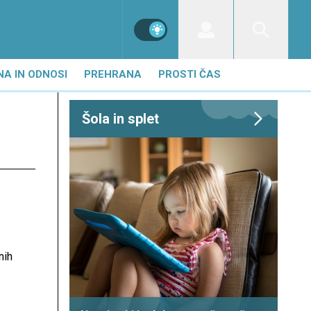
NA IN ODNOSI
PREHRANA
PROSTI ČAS
Šola in splet
nih