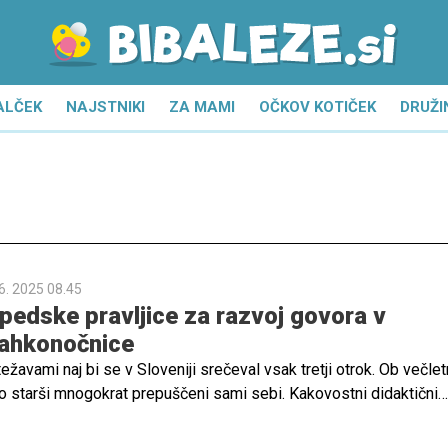
ALČEK
NAJSTNIKI
ZA MAMI
OČKOV KOTIČEK
DRUŽI
6. 2025 08.45
edske pravljice za razvoj govora v
 Lahkonočnice
žavami naj bi se v Sloveniji srečeval vsak tretji otrok. Ob večlet
so starši mnogokrat prepuščeni sami sebi. Kakovostni didaktični
so Logopedske pravljice Lahkonočnice, so zato dobrodošli.
ne pravljice, ki se osredotočajo na težje izgovorljive glasove, so