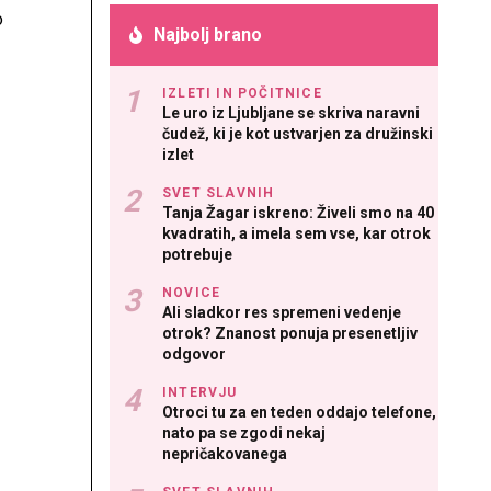
o
Najbolj brano
IZLETI IN POČITNICE
Le uro iz Ljubljane se skriva naravni
čudež, ki je kot ustvarjen za družinski
izlet
SVET SLAVNIH
Tanja Žagar iskreno: Živeli smo na 40
kvadratih, a imela sem vse, kar otrok
potrebuje
NOVICE
Ali sladkor res spremeni vedenje
otrok? Znanost ponuja presenetljiv
odgovor
INTERVJU
Otroci tu za en teden oddajo telefone,
nato pa se zgodi nekaj
nepričakovanega