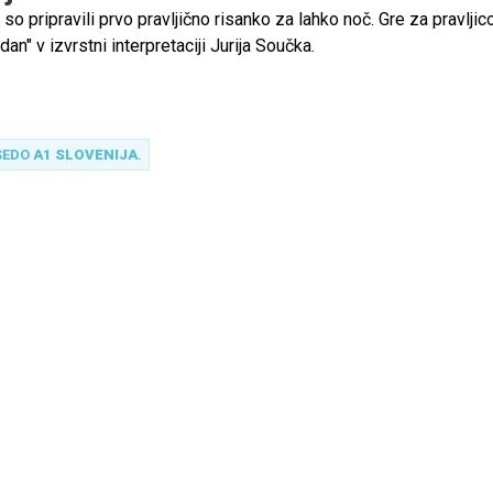
o pripravili prvo pravljično risanko za lahko noč. Gre za pravljic
 dan" v izvrstni interpretaciji Jurija Součka.
SEDO
A1 SLOVENIJA
.