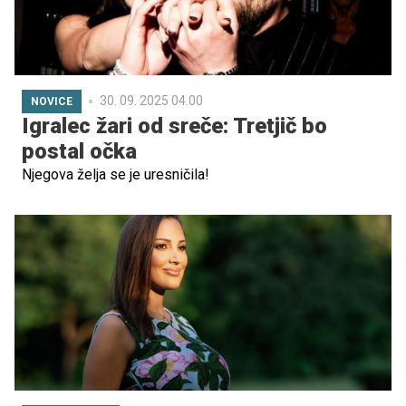
30. 09. 2025 04.00
NOVICE
Igralec žari od sreče: Tretjič bo
postal očka
Njegova želja se je uresničila!