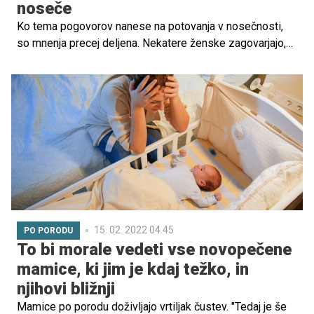
noseče
Ko tema pogovorov nanese na potovanja v nosečnosti,
so mnenja precej deljena. Nekatere ženske zagovarjajo,
da to ranljivo obdobje zares ni pravi čas za potovanja, saj
je po njihovem mnenju bodoča mamica takrat mnogo bolj
izpostavljena različnim tveganjem. Druge pa so
prepričane, da je ravno nosečnost idealen čas za še
zadnje potovanje v dvoje, preden se pridruži nov član
družine. Kaj pa mislite vi?
15. 02. 2022 04.45
PO PORODU
To bi morale vedeti vse novopečene
mamice, ki jim je kdaj težko, in
njihovi bližnji
Mamice po porodu doživljajo vrtiljak čustev. "Tedaj je še