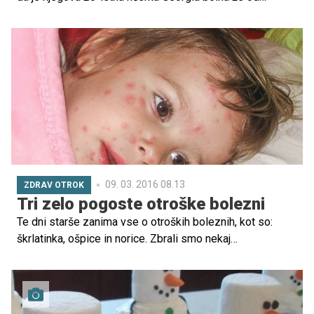
otroštva. Ima namreč epilepsijo.
09. 03. 2016 08.13
ZDRAV OTROK
Tri zelo pogoste otroške bolezni
Te dni starše zanima vse o otroških boleznih, kot so:
škrlatinka, ošpice in norice. Zbrali smo nekaj
najkoristnejših podatkov, kako jih prepoznati, kako
ukrepati, kdaj k zdravniku, kako jih zdraviti, kako jih
preprečiti …