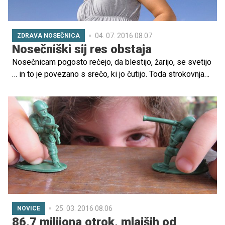
04. 07. 2016 08.07
ZDRAVA NOSEČNICA
Nosečniški sij res obstaja
Nosečnicam pogosto rečejo, da blestijo, žarijo, se svetijo
… in to je povezano s srečo, ki jo čutijo. Toda strokovnjaki
so ugotovili, da gre pri tem še za nekaj.
25. 03. 2016 08.06
NOVICE
86,7 milijona otrok, mlajših od