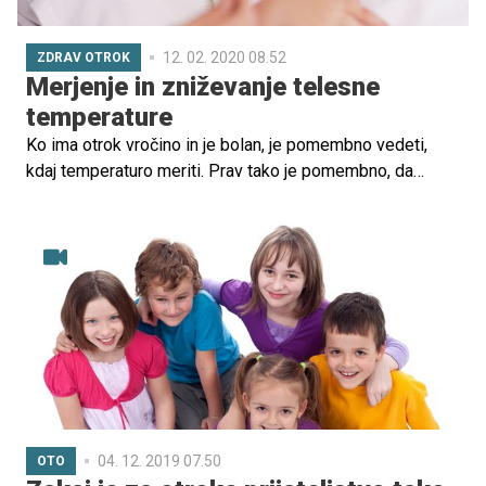
12. 02. 2020 08.52
ZDRAV OTROK
Merjenje in zniževanje telesne
temperature
Ko ima otrok vročino in je bolan, je pomembno vedeti,
kdaj temperaturo meriti. Prav tako je pomembno, da
veste, kdaj in kako se vročino znižuje.
04. 12. 2019 07.50
OTO