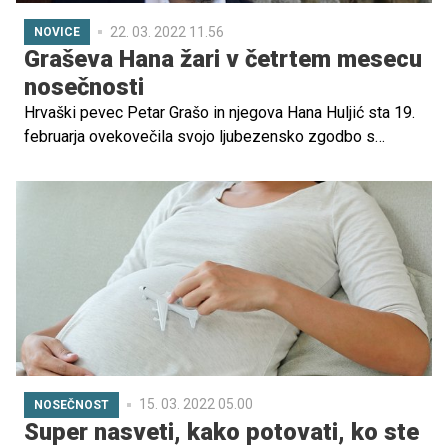
22. 03. 2022 11.56
NOVICE
Graševa Hana žari v četrtem mesecu
nosečnosti
Hrvaški pevec Petar Grašo in njegova Hana Huljić sta 19.
februarja ovekovečila svojo ljubezensko zgodbo s
poroko. Kmalu zatem pa sta oznanila, da sta v veselem
pričakovanju. Kako je novičko komentiral Hanin oče in
Grašev dolgoletni prijatelj, Tonči, si preberite v spodnjih
vrsticah.
15. 03. 2022 05.00
NOSEČNOST
Super nasveti, kako potovati, ko ste