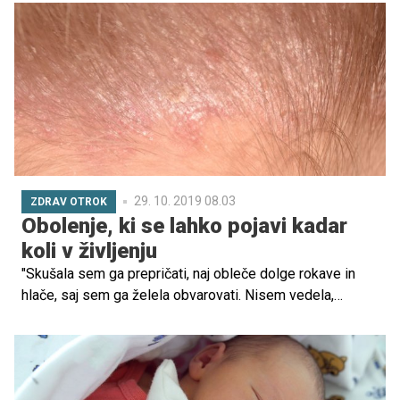
tudi drugi sorodniki ter prijatelji, smo se pozanimali,
kakšna so pravila glede obiskov.
29. 10. 2019 08.03
ZDRAV OTROK
Obolenje, ki se lahko pojavi kadar
koli v življenju
"Skušala sem ga prepričati, naj obleče dolge rokave in
hlače, saj sem ga želela obvarovati. Nisem vedela,
kakšen bo odziv ljudi. Vendar se je uprl, rekoč, da bo nosil
majico s kratkimi rokavi, kratke hlače in sandale," se
mamica spominja dneva, ko je sina prvič pospremila v
vrtec. S čim se soočajo starši, otroci in vsi bolniki z