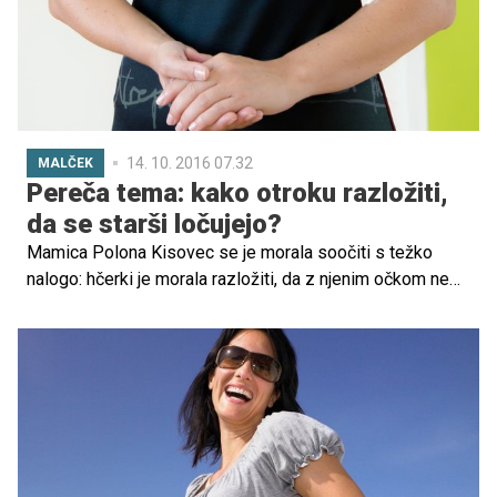
14. 10. 2016 07.32
MALČEK
Pereča tema: kako otroku razložiti,
da se starši ločujejo?
Mamica Polona Kisovec se je morala soočiti s težko
nalogo: hčerki je morala razložiti, da z njenim očkom ne
bosta več živela skupaj. Tako je nastala prečudovita
zgodba Zakaj Lunina vila in Sončni princ ne živita skupaj,
v kateri kar kipijo čustva, otroci pa dobijo odgovor na
svoje vprašanje ob ločitvi staršev.