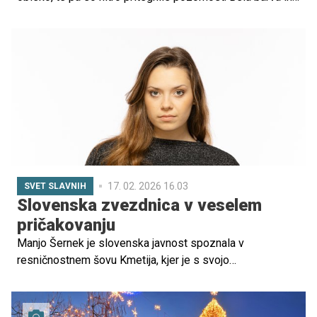
sproščena podoba sta še dodatno poudarili občutek miru
in svežine. Mnogi so ob objavi izpostavili, da ji vloga
mame res lepo pristaja, saj deluje umirjeno,
samozavestno in srečno v svoji novi življenjski vlogi.
17. 02. 2026 16.03
SVET SLAVNIH
Slovenska zvezdnica v veselem
pričakovanju
Manjo Šernek je slovenska javnost spoznala v
resničnostnem šovu Kmetija, kjer je s svojo
neposrednostjo in iskrenostjo hitro pritegnila pozornost
gledalcev. Zdaj pa je na svojem Facebook profilu
sporočila eno najlepših novic.