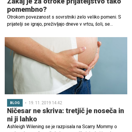
Zakaj je za otroke prijateljstvo tako
pomembno?
Otrokom povezanost s sovrstniki zelo veliko pomeni. S
prijatelji se igrajo, preživljajo dneve v vrtcu, šoli, se
zabavajo, smejijo, skupaj iščejo rešitve za težave. Moč
prijateljstva se lepo prikaže tudi v risanki Moj mali poni:
Čarobno prijateljstvo, ki se vrti na OTO.
19. 11. 2019 14.42
BLOG
Ničesar ne skriva: tretjič je noseča in
ni ji lahko
Ashleigh Wilening se je razpisala na Scarry Mommy o