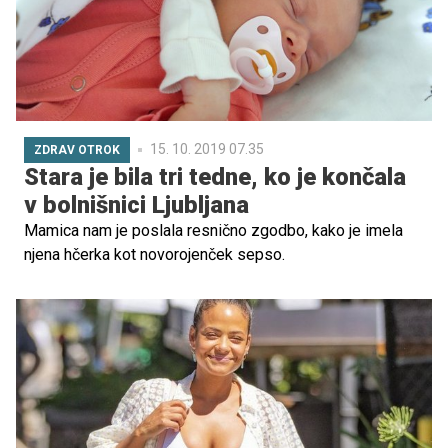
luskavico, je razložila Nina Jugovar, dr. med., specialistka
dermatovenerologije.
15. 10. 2019 07.35
ZDRAV OTROK
Stara je bila tri tedne, ko je končala
v bolnišnici Ljubljana
Mamica nam je poslala resnično zgodbo, kako je imela
njena hčerka kot novorojenček sepso.