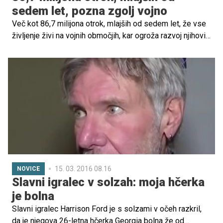
sedem let, pozna zgolj vojno
Več kot 86,7 milijona otrok, mlajših od sedem let, že vse
življenje živi na vojnih območjih, kar ogroža razvoj njihovih
možganov, so danes sporočili iz Slovenske fundacije
Sklada Združenih narodov za otroke (Unicef).
15. 03. 2016 08.16
NOVICE
Slavni igralec v solzah: moja hčerka
je bolna
Slavni igralec Harrison Ford je s solzami v očeh razkril,
da je njegova 26-letna hčerka Georgia bolna že od