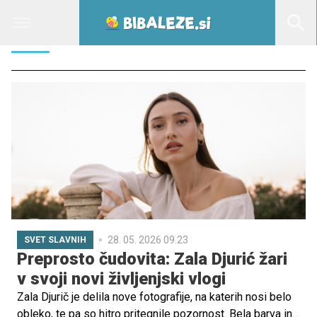
ŽARI
28. 05. 2026 09.23
SVET SLAVNIH
Preprosto čudovita: Zala Djurić žari
v svoji novi življenjski vlogi
Zala Djurič je delila nove fotografije, na katerih nosi belo
obleko, te pa so hitro pritegnile pozornost. Bela barva in