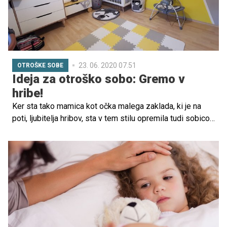
23. 06. 2020 07.51
OTROŠKE SOBE
Ideja za otroško sobo: Gremo v
hribe!
Ker sta tako mamica kot očka malega zaklada, ki je na
poti, ljubitelja hribov, sta v tem stilu opremila tudi sobico
za prihajajočega družinskega člana.