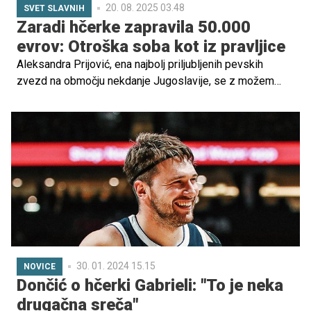
20. 08. 2025 03.48
SVET SLAVNIH
Zaradi hčerke zapravila 50.000
evrov: Otroška soba kot iz pravljice
Aleksandra Prijović, ena najbolj priljubljenih pevskih
zvezd na območju nekdanje Jugoslavije, se z možem
Filipom Živojinovićem pripravlja na prihod svojega
drugega otroka.
30. 01. 2024 15.15
NOVICE
Dončić o hčerki Gabrieli: "To je neka
drugačna sreča"