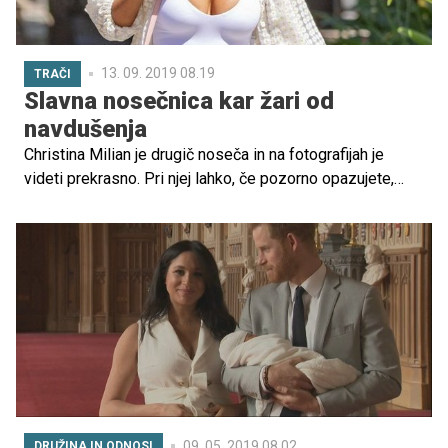
13. 09. 2019 08.19
TRAČI
Slavna nosečnica kar žari od
navdušenja
Christina Milian je drugič noseča in na fotografijah je
videti prekrasno. Pri njej lahko, če pozorno opazujete,
opazite slavni nosečniški sij.
09. 05. 2019 08.02
DRUŽINA IN ODNOSI