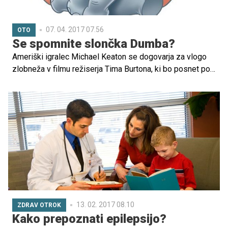
07. 04. 2017 07.56
OTO
Se spomnite slončka Dumba?
Ameriški igralec Michael Keaton se dogovarja za vlogo
zlobneža v filmu režiserja Tima Burtona, ki bo posnet po
Disneyjevi risanki Dumbo. Poleg Keatona, ki je z
Burtonom nazadnje sodeloval pri filmu Batmanova vrnitev
leta 1992, se za vloge v filmu o slončku dogovarjajo še
Colin Farrell, Eva Green in Danny DeVito.
13. 02. 2017 08.10
ZDRAV OTROK
Kako prepoznati epilepsijo?