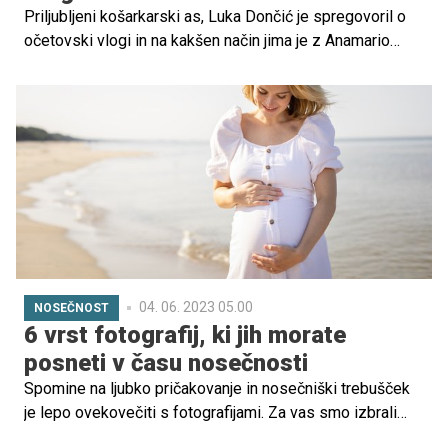
Priljubljeni košarkarski as, Luka Dončić je spregovoril o
očetovski vlogi in na kakšen način jima je z Anamario
uspelo obdržati skrivnost o nosečnosti vse do rojstva
hčerkice Gabriele.
04. 06. 2023 05.00
NOSEČNOST
6 vrst fotografij, ki jih morate
posneti v času nosečnosti
Spomine na ljubko pričakovanje in nosečniški trebušček
je lepo ovekovečiti s fotografijami. Za vas smo izbrali
šest tipov fotografij, ki jih je lepo posneti v tem