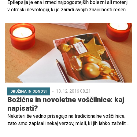
Epilepsija je ena izmed najpogostejših bolezni ali motenj
v otroški nevrologiji, ki je zaradi svojih značilnosti resen
medicinski in socialni problem. Vzroki nastanka bolezni
in simptomi so zelo raznoliki.
13. 12. 2016 08.21
DRUŽINA IN ODNOSI
Božične in novoletne voščilnice: kaj
napisati?
Nekateri še vedno prisegajo na tradicionalne voščilnice,
zato smo zapisali nekaj verzov, misli, ki jih lahko zaželite
prijateljem, sorodnikom ob prihajajočem novem letu.