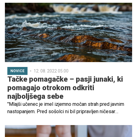
čudovitem in edinstvenem obdobju življenja.
12. 08. 2022 05.00
NOVICE
Tačke pomagačke – pasji junaki, ki
pomagajo otrokom odkriti
najboljšega sebe
"Mlajši učenec je imel izjemno močan strah pred javnim
nastopanjem. Pred sošolci ni bil pripravljen ničesar
glasno prebrati, niti ni želel odgovarjati na učiteljičina
vprašanja. Učiteljica se je odločila, da mu omogoči
udeležbo na uri Beremo s tačkami. Po uvodnem