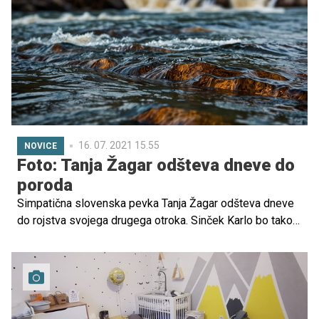
fotografijah naravnost žari od sreče.
16. 07. 2021 15.55
NOVICE
Foto: Tanja Žagar odšteva dneve do
poroda
Simpatična slovenska pevka Tanja Žagar odšteva dneve
do rojstva svojega drugega otroka. Sinček Karlo bo tako
že kmalu postal veliki bratec.