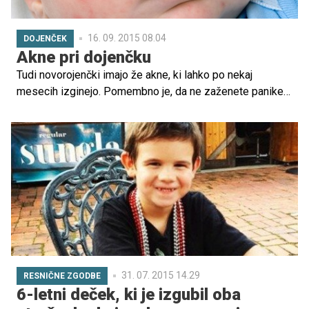
16. 09. 2015 08.04
DOJENČEK
Akne pri dojenčku
Tudi novorojenčki imajo že akne, ki lahko po nekaj
mesecih izginejo. Pomembno je, da ne zaženete panike
in da ne pomislite, da so nekaj strašnega. Prav tako jih ne
smete stiskati.
31. 07. 2015 14.29
RESNIČNE ZGODBE
6-letni deček, ki je izgubil oba