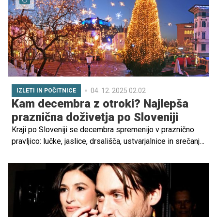
04. 12. 2025 02.02
IZLETI IN POČITNICE
Kam decembra z otroki? Najlepša
praznična doživetja po Sloveniji
Kraji po Sloveniji se decembra spremenijo v praznično
pravljico: lučke, jaslice, drsališča, ustvarjalnice in srečanja
z dobrimi možmi čakajo na velike in male obiskovalce.
Preverite, kam se decembra odpraviti z otroki, da bo
zadnji mesec leta res čaroben in nepozaben, ter izberite
najljubše ideje za nepozabne družinske trenutke.