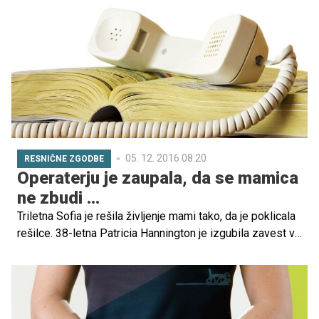
Mogoče takšnih še niste napisali in dobite navdih za
nove.
05. 12. 2016 08.20
RESNIČNE ZGODBE
Operaterju je zaupala, da se mamica
ne zbudi ...
Triletna Sofia je rešila življenje mami tako, da je poklicala
rešilce. 38-letna Patricia Hannington je izgubila zavest v
novi hiši in njena hčerka se je zelo umirjeno in hitro
odzvala.