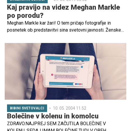
Kaj pravijo na videz Meghan Markle
po porodu?
Meghan Markle kar žari! O tem pričajo fotografije in
posnetek ob predstavitvi sina svetovni javnosti. Ženske
po svetu so vesele, da je videti povsem vsakdanje, da je
še vedno opazen nosečniški trebušček, da je prav takšna,
kot so bile one same dva dneva po porodu.
10. 05. 2004 11.52
BIBINI SVETOVALCI
Bolečine v kolenu in komolcu
ZDRAVO.NAJPREJ SEM ZAČUTILA BOLEČINE V
KOLENU. SEDAJ IMAM BOLEČINE TUDI V OBEH