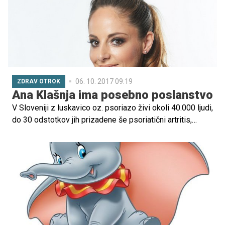
razvoju.
06. 10. 2017 09.19
ZDRAV OTROK
Ana Klašnja ima posebno poslanstvo
V Sloveniji z luskavico oz. psoriazo živi okoli 40.000 ljudi,
do 30 odstotkov jih prizadene še psoriatični artritis,
pomembna sta hitra diagnostika in ustrezno zdravljenje,
so povedali na današnjem posvetu pred svetovnima
dnevoma revmatikov in luskavice. Vnetne revmatične
bolezni ima med 40.000 in 60.000 Slovencev.