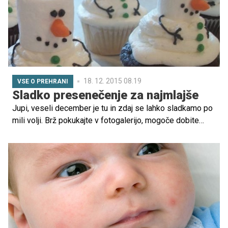
18. 12. 2015 08.19
VSE O PREHRANI
Sladko presenečenje za najmlajše
Jupi, veseli december je tu in zdaj se lahko sladkamo po
mili volji. Brž pokukajte v fotogalerijo, mogoče dobite
navdih za kakšno odlično poslastico. Bolj bo pisana, bolj
veselo vzdušje bo prevladalo med pripravo, peko in
sladkanjem. Pa ne pozabite: praznični motivi sladic so
sneženi mož, dedek Mraz, božiček, jelenček Rudolf.