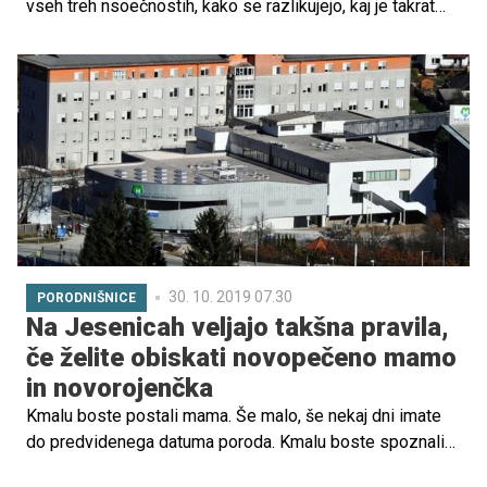
vseh treh nsoečnostih, kako se razlikujejo, kaj je takrat
doživljala.
30. 10. 2019 07.30
PORODNIŠNICE
Na Jesenicah veljajo takšna pravila,
če želite obiskati novopečeno mamo
in novorojenčka
Kmalu boste postali mama. Še malo, še nekaj dni imate
do predvidenega datuma poroda. Kmalu boste spoznali
novega družinskega člana. In ker ga bodo želeli spoznati