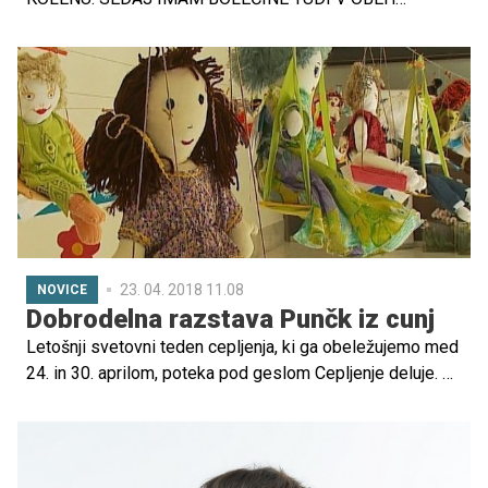
KOMOLCIH IN ZAPESTJU.IMAM OBČUTEK KOT DA MI
VSE SKUPAJ ŽARI. BILA SEM NA PREGLEDU ZA
KOLENO, DOKTORICA JE DEJALA DA JE VN...
23. 04. 2018 11.08
NOVICE
Dobrodelna razstava Punčk iz cunj
Letošnji svetovni teden cepljenja, ki ga obeležujemo med
24. in 30. aprilom, poteka pod geslom Cepljenje deluje. V
Unicefu poudarjajo, da cepljenja vsako leto rešijo do tri
milijone otroških življenj. Teden cepljenja bo Unicef
Slovenija obeležil z dobrodelno razstavo Punčk iz cunj, s
katerimi zbirajo sredstva za cepljenje otrok v državah v