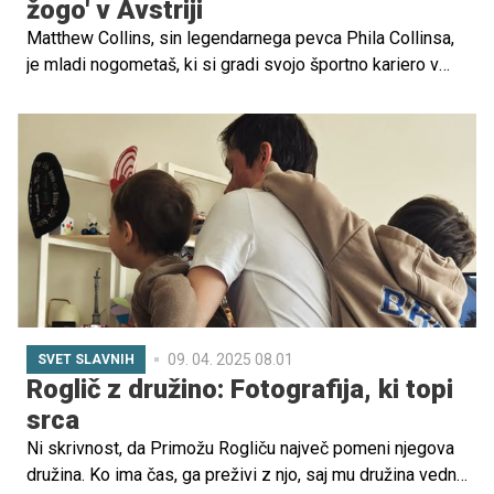
žogo' v Avstriji
Matthew Collins, sin legendarnega pevca Phila Collinsa,
je mladi nogometaš, ki si gradi svojo športno kariero v
avstrijskem klubu WSG Tirol. Čeprav je rojen v svetu
slavnih, Matthew s svojo strastjo do nogometa dokazuje,
da ni le 'sin zvezdnika', temveč tudi talentiran športnik, ki
si zasluži pozornost na igrišču.
09. 04. 2025 08.01
SVET SLAVNIH
Roglič z družino: Fotografija, ki topi
srca
Ni skrivnost, da Primožu Rogliču največ pomeni njegova
družina. Ko ima čas, ga preživi z njo, saj mu družina vedno