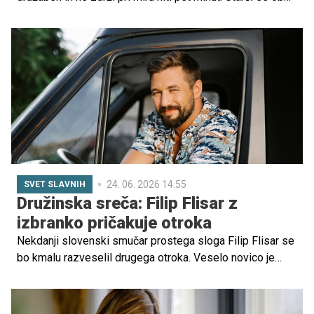
tem pogosto sprašujejo: Kako je mogoče, da sta si
otroka, ki odraščata v isti družini, tako različna?
24. 06. 2026 14.55
SVET SLAVNIH
Družinska sreča: Filip Flisar z
izbranko pričakuje otroka
Nekdanji slovenski smučar prostega sloga Filip Flisar se
bo kmalu razveselil drugega otroka. Veselo novico je
delil s svojimi sledilci na družbenih omrežjih, kjer je
objavil fotografijo s partnerko, na kateri je jasno razvidno,
da par pričakuje naraščaj.