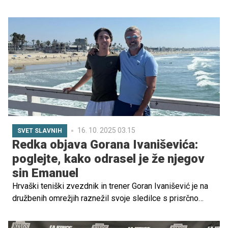
drugače. V avtomobilu, ki je tistega dne drvel po nemški
avtocesti, je sedelo tudi njegovo dekle Klara Szalantzy –
ženska, ki jo mnogi opisujejo kot Draženovo največjo
ljubezen, a tudi tista, ki ga je nehote popeljala v smrt.
16. 10. 2025 03.15
SVET SLAVNIH
Redka objava Gorana Ivaniševića:
poglejte, kako odrasel je že njegov
sin Emanuel
Hrvaški teniški zvezdnik in trener Goran Ivanišević je na
družbenih omrežjih raznežil svoje sledilce s prisrčno
objavo, posvečeno sinu Emanuelu. Njegov 18-letni sin je
namreč pred pomembno odločitvijo – izbiro univerze, na