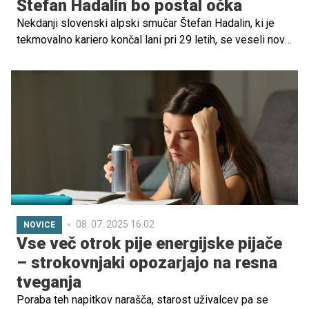
Štefan Hadalin bo postal očka
Nekdanji slovenski alpski smučar Štefan Hadalin, ki je
tekmovalno kariero končal lani pri 29 letih, se veseli nove
življenjske vloge – postal bo očka.
08. 07. 2025 16.02
NOVICE
Vse več otrok pije energijske pijače
– strokovnjaki opozarjajo na resna
tveganja
Poraba teh napitkov narašča, starost uživalcev pa se