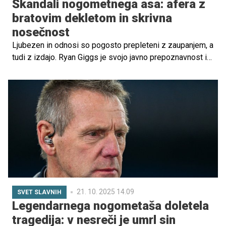
Škandali nogometnega asa: afera z
bratovim dekletom in skrivna
nosečnost
Ljubezen in odnosi so pogosto prepleteni z zaupanjem, a
tudi z izdajo. Ryan Giggs je svojo javno prepoznavnost in
ugled zgradil kot nogometni as, a njegova zasebna
dejanja – številne zunajzakonske afere, skrivne ljubezni
in nasilje v odnosih – so močno prizadela ljudi okoli
njega.
21. 10. 2025 14.09
SVET SLAVNIH
Legendarnega nogometaša doletela
tragedija: v nesreči je umrl sin