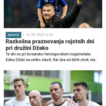
16. 09. 2024 12.35
NOVICE
Razkošna praznovanja rojstnih dni
pri družini Džeko
Te dni so pri bosansko-hercegovskem nogometašu
Edinu Džeki na veliko slavili. Kar dva od štirih otrok sta
namreč praznovala rojstni dan. Najprej hčerka Dalia, nato
pa še njen brat Dani. Poglejte si, kako razkošni zabavi sta
jima priredila starša Amra in Edin.