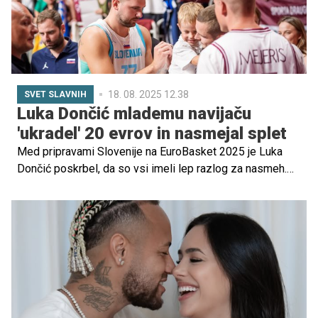
18. 08. 2025 12.38
SVET SLAVNIH
Luka Dončić mlademu navijaču
'ukradel' 20 evrov in nasmejal splet
Med pripravami Slovenije na EuroBasket 2025 je Luka
Dončić poskrbel, da so vsi imeli lep razlog za nasmeh.
Viralni posnetek je prikazal njegov šaljiv odnos do
mladega navijača, ki je osvojil srca številnih.