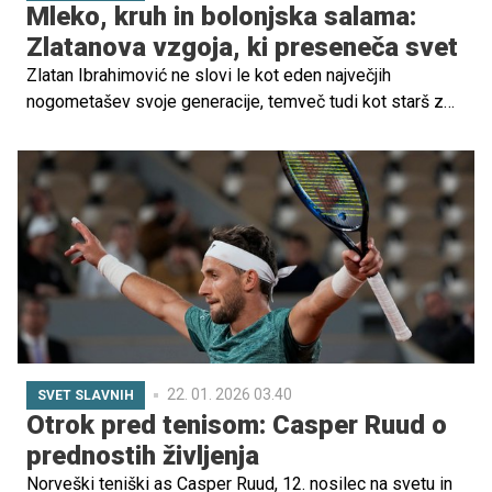
Mleko, kruh in bolonjska salama:
Zlatanova vzgoja, ki preseneča svet
Zlatan Ibrahimović ne slovi le kot eden največjih
nogometašev svoje generacije, temveč tudi kot starš z
jasnimi in včasih nepopustljivimi načeli.
22. 01. 2026 03.40
SVET SLAVNIH
Otrok pred tenisom: Casper Ruud o
prednostih življenja
Norveški teniški as Casper Ruud, 12. nosilec na svetu in