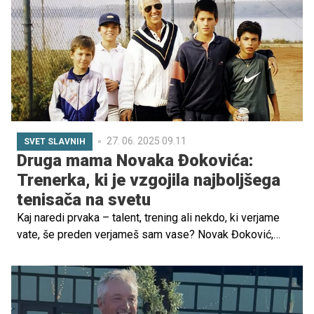
27. 06. 2025 09.11
SVET SLAVNIH
Druga mama Novaka Đokovića:
Trenerka, ki je vzgojila najboljšega
tenisača na svetu
Kaj naredi prvaka – talent, trening ali nekdo, ki verjame
vate, še preden verjameš sam vase? Novak Đoković,
najboljši tenisač vseh časov, je razkril, kdo je bil njegov
ključni mentor, druga mama – legendarna trenerka Jelena
Genčić. Njene metode niso bile običajne. Učila ga je
sanjati, vizualizirati uspeh in razvijati notranjo moč.