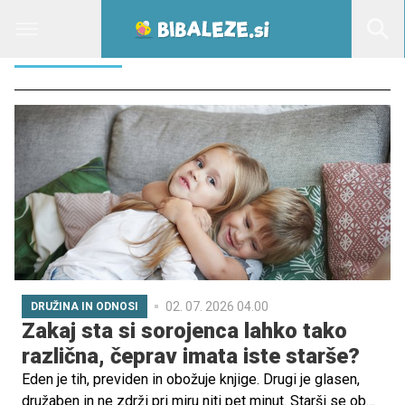
ŠPORTNIK
02. 07. 2026 04.00
DRUŽINA IN ODNOSI
Zakaj sta si sorojenca lahko tako
različna, čeprav imata iste starše?
Eden je tih, previden in obožuje knjige. Drugi je glasen,
družaben in ne zdrži pri miru niti pet minut. Starši se ob