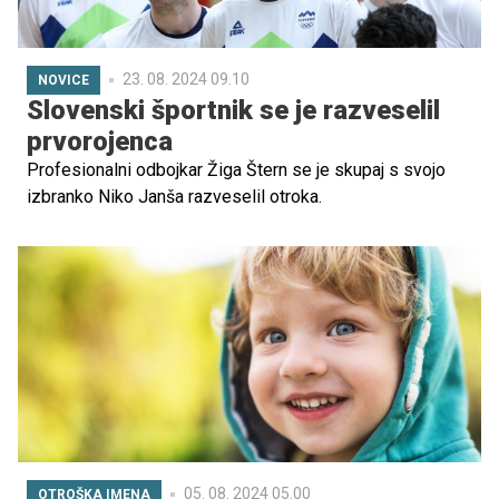
23. 08. 2024 09.10
NOVICE
Slovenski športnik se je razveselil
prvorojenca
Profesionalni odbojkar Žiga Štern se je skupaj s svojo
izbranko Niko Janša razveselil otroka.
05. 08. 2024 05.00
OTROŠKA IMENA