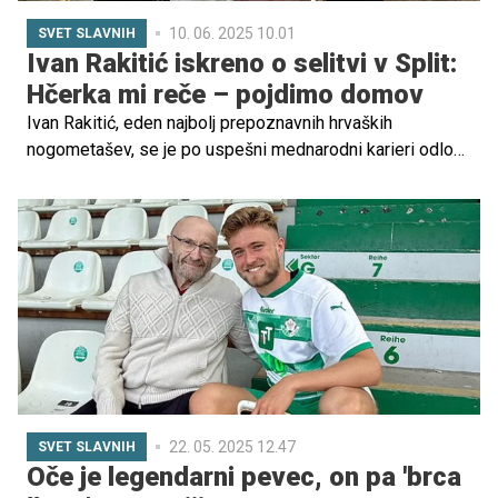
10. 06. 2025 10.01
SVET SLAVNIH
Ivan Rakitić iskreno o selitvi v Split:
Hčerka mi reče – pojdimo domov
Ivan Rakitić, eden najbolj prepoznavnih hrvaških
nogometašev, se je po uspešni mednarodni karieri odločil
za pomembno življenjsko potezo – skupaj z družino se je
preselil v Split.
22. 05. 2025 12.47
SVET SLAVNIH
Oče je legendarni pevec, on pa 'brca