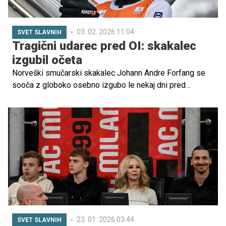
03. 02. 2026 11.04
SVET SLAVNIH
Tragični udarec pred OI: skakalec
izgubil očeta
Norveški smučarski skakalec Johann Andre Forfang se
sooča z globoko osebno izgubo le nekaj dni pred
začetkom zimskih olimpijskih iger 2026 v Milanu in
Cortini d'Ampezzo.
23. 01. 2026 03.44
SVET SLAVNIH