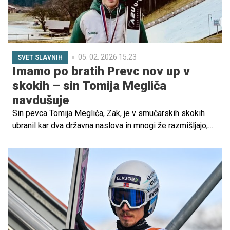
05. 02. 2026 15.23
SVET SLAVNIH
Imamo po bratih Prevc nov up v
skokih – sin Tomija Megliča
navdušuje
Sin pevca Tomija Megliča, Zak, je v smučarskih skokih
ubranil kar dva državna naslova in mnogi že razmišljajo,
ali je po bratih Prevc nov mladi up slovenskih skokov.