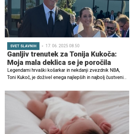
17. 06. 2025 08.50
SVET SLAVNIH
Ganljiv trenutek za Tonija Kukoča:
Moja mala deklica se je poročila
Legendarni hrvaški košarkar in nekdanji zvezdnik NBA,
Toni Kukoč, je doživel enega najlepših in najbolj čustvenih
trenutkov v življenju – poroko svoje hčerke Stele.