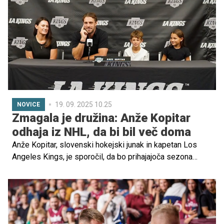
kateri bo nadaljeval šolanje in začel novo življenjsko
poglavje.
19. 09. 2025 10.25
NOVICE
Zmagala je družina: Anže Kopitar
odhaja iz NHL, da bi bil več doma
Anže Kopitar, slovenski hokejski junak in kapetan Los
Angeles Kings, je sporočil, da bo prihajajoča sezona
njegova zadnja v NHL. Po dolgem razmisleku in številnih
pogovorih z družino je sprejel težko odločitev ter dodal,
da bo tako lahko bolj prisoten za svoje najbližje.