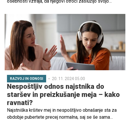
osebnosti vztraja, da njegovi otroci zaslužijo svojo
žepnino na tradicionalen način. Njegovi hčeri sta tako
zaslužili s prodajo limonade, kar je presenetilo mnoge in
naletelo na pohvale glede starševskega pristopa.
20. 11. 2024 05.00
RAZVOJ IN ODNOSI
Nespoštljiv odnos najstnika do
staršev in preizkušanje meja – kako
ravnati?
Najstniška kršitev mej in nespoštljivo obnašanje sta za
obdobje pubertete precej normalna, saj se še sama
struktura možganov ni dovolj razvila. Najstnik tako ne