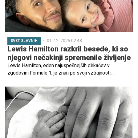
01. 12. 2025 02.48
SVET SLAVNIH
Lewis Hamilton razkril besede, ki so
njegovi nečakinji spremenile življenje
Lewis Hamilton, eden najuspešnejših dirkačev v
zgodovini Formule 1, je znan po svoji vztrajnosti,
borbenosti in izjemnih športnih dosežkih. Manj znano pa
je, da je moral svojo pot graditi z izzivom, ki ga spremlja
od otroštva – disleksijo. Zato ni presenetljivo, da je
njegova nečakinja, ki so ji pred kratkim postavili enako
diagnozo, v njem našla veliko podporo in navdih.