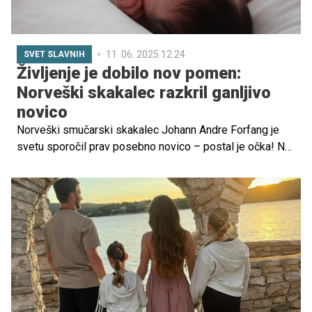
11. 06. 2025 12.24
SVET SLAVNIH
Življenje je dobilo nov pomen:
Norveški skakalec razkril ganljivo
novico
Norveški smučarski skakalec Johann Andre Forfang je
svetu sporočil prav posebno novico – postal je očka! Na
svojem družbenem profilu je z nežno fotografijo in
preprostimi besedami oznanil rojstvo sina