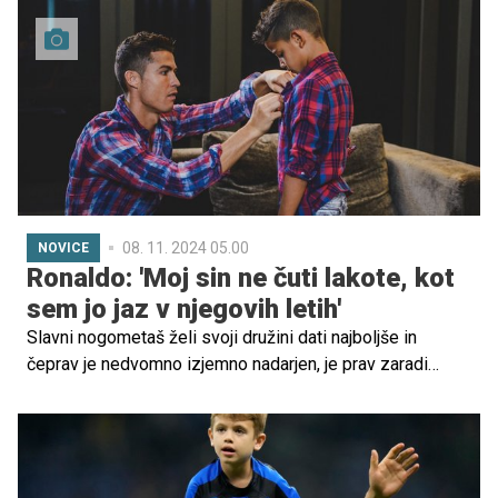
zmore obvladovati svojih impulzivnih čustev. Prav tako
se občutek za odgovornost razvije nekje do 21. leta.
Zaradi tega najstniki pogosto ne dojemajo popolnoma
posledic svojih dejanj, so impulzivni in nagnjeni k
nepremišljenemu vedenju.
08. 11. 2024 05.00
NOVICE
Ronaldo: 'Moj sin ne čuti lakote, kot
sem jo jaz v njegovih letih'
Slavni nogometaš želi svoji družini dati najboljše in
čeprav je nedvomno izjemno nadarjen, je prav zaradi
stroge discipline postal vrhunski športnik in dosegal
največje športne uspehe. Pravi, da njegovi otroci ne vedo,
kaj pomeni odrekanje, lakota in močna želja po uspehu.