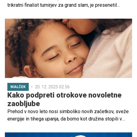
trikratni finalist turnirjev za grand slam, je presenetil
oboževalce z izjavo, da bi bil pripravljen takoj zapustiti
Odprto prvenstvo Avstralije, če bi njegova partnerica med
potekom turnirja dobila popadke.
20. 12. 2025 02.56
MALČEK
Kako podpreti otrokove novoletne
zaobljube
Prehod v novo leto nosi simboliko novih začetkov, sveže
energije in tihega upanja, da bomo kot družina stopili v
obdobje, kjer bo več povezanosti in notranjega miru. In
tako kot odrasli tudi otroci ustvarjajo svoje novoletne