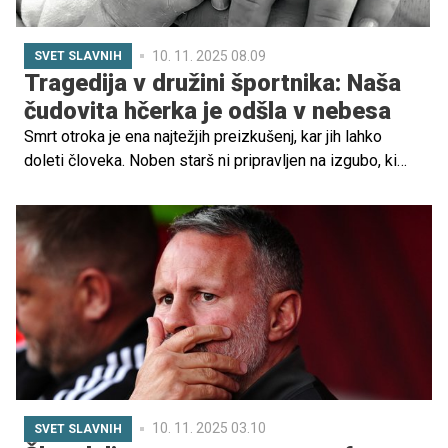
10. 11. 2025 08.09
SVET SLAVNIH
Tragedija v družini športnika: Naša
čudovita hčerka je odšla v nebesa
Smrt otroka je ena najtežjih preizkušenj, kar jih lahko
doleti človeka. Noben starš ni pripravljen na izgubo, ki
presega vse razumsko in pušča praznino, ki je nič ne
more zapolniti. Takšno bolečino te dni doživljata tudi
igralec Los Angeles Dodgersov Alex Vesia in njegova
žena Kayla, ki sta izgubila svojo dojenčico Sterling.
10. 11. 2025 03.10
SVET SLAVNIH