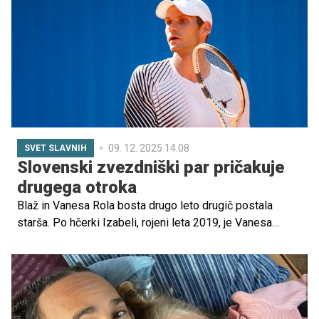
zaobljube - želijo si izboljšati kakšno spretnost ali odnos,
preizkusiti nekaj novega, preseči svoje strahove ...
09. 12. 2025 14.08
SVET SLAVNIH
Slovenski zvezdniški par pričakuje
drugega otroka
Blaž in Vanesa Rola bosta drugo leto drugič postala
starša. Po hčerki Izabeli, rojeni leta 2019, je Vanesa
novico o nosečnosti z javnostjo delila na družbenih
omrežjih in razkrila že viden nosečniški trebušček.