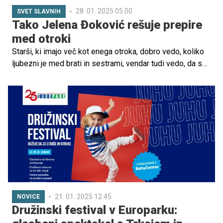
28. 01. 2025 05.00
SVET SLAVNIH
Tako Jelena Đoković rešuje prepire
med otroki
Starši, ki imajo več kot enega otroka, dobro vedo, koliko
ljubezni je med brati in sestrami, vendar tudi vedo, da so
prepiri neizogibni. Čeprav so del odraščanja, je povsem
naravno, da starši nočejo poslušati, kako se otroci
prepirajo ali se celo žalijo. Jelena Đoković je v pogovoru
razkrila, kako ona rešuje te situacije.
21. 01. 2025 12.45
NOVICE
Družinski festival v Europarku: