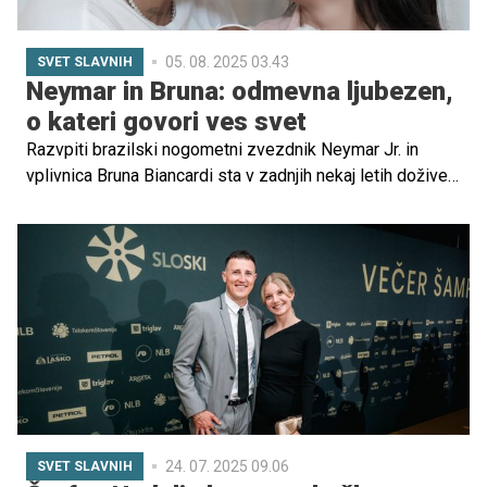
05. 08. 2025 03.43
SVET SLAVNIH
Neymar in Bruna: odmevna ljubezen,
o kateri govori ves svet
Razvpiti brazilski nogometni zvezdnik Neymar Jr. in
vplivnica Bruna Biancardi sta v zadnjih nekaj letih doživela
pravo ljubezensko dramo, polno vzponov in padcev,
javnih škandalov ter nepozabnih družinskih trenutkov.
24. 07. 2025 09.06
SVET SLAVNIH