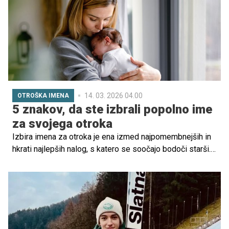
14. 03. 2026 04.00
OTROŠKA IMENA
5 znakov, da ste izbrali popolno ime
za svojega otroka
Izbira imena za otroka je ena izmed najpomembnejših in
hkrati najlepših nalog, s katero se soočajo bodoči starši.
Ime spremlja otroka vse življenje, zato ni presenetljivo,
da je ta odločitev pogosto polna vznemirjenja, dvomov in
čustev.