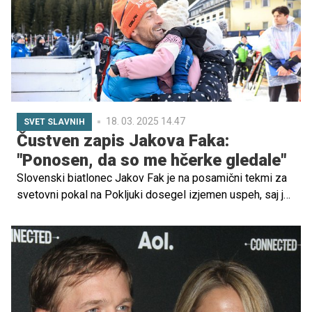
18. 03. 2025 14.47
SVET SLAVNIH
Čustven zapis Jakova Faka:
"Ponosen, da so me hčerke gledale"
Slovenski biatlonec Jakov Fak je na posamični tekmi za
svetovni pokal na Pokljuki dosegel izjemen uspeh, saj je
po desetih letih znova stopil na najvišjo stopničko. Po
zmagi je delil zapis o tem, kako zelo je navezan na svojo
družino in da si je želel, da bi njegove hčerke enkrat
doživele, kako je videti, ko njihov oče zmaga.