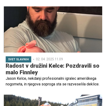
stoji ob strani in je njegov največji podpornik in navijač.
02. 04. 2025 11.09
SVET SLAVNIH
Radost v družini Kelce: Pozdravili so
malo Finnley
Jason Kelce, nekdanji profesionalni igralec ameriškega
nogometa, in njegova soproga sta se razveselila deklice.