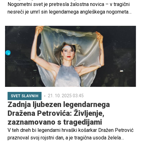
Nogometni svet je pretresla žalostna novica – v tragični
nesreči je umrl sin legendarnega angleškega nogometaša
Stuarta Pearcea. Mladi Harley je izgubil življenje v
nesreči s traktorjem.
21. 10. 2025 03.45
SVET SLAVNIH
Zadnja ljubezen legendarnega
Dražena Petrovića: Življenje,
zaznamovano s tragedijami
V teh dneh bi legendarni hrvaški košarkar Dražen Petrović
praznoval svoj rojstni dan, a je tragična usoda želela