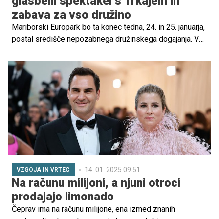
glasbeni spektakel s Trkajem in
zabava za vso družino
Mariborski Europark bo ta konec tedna, 24. in 25. januarja,
postal središče nepozabnega družinskega dogajanja. V
sodelovanju z Baby Centrom so pripravili Družinski
festival, kjer bodo z zanimivimi vsebinami in dogajanjem
navduševali tako starše kot otroke. Dvodnevni festival v
nakupovalno destinacijo prinaša pester program, ki
zajema vse od strokovnih predavanj za starše,
predstavitve otroške opreme, posebnih popustov ter
zabavnih aktivnosti za najmlajše. Vrhunec festivala pa bo
zagotovo nastop priljubljenega raperja Trkaja z Repki.
14. 01. 2025 09.51
VZGOJA IN VRTEC
Na računu milijoni, a njuni otroci
prodajajo limonado
Čeprav ima na računu milijone, ena izmed znanih