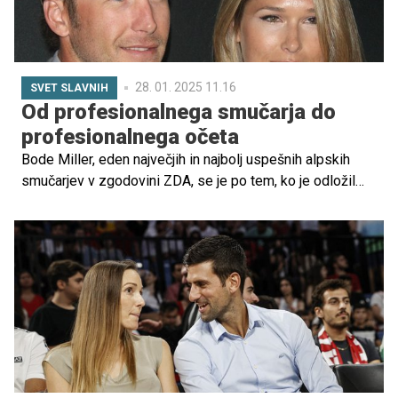
28. 01. 2025 11.16
SVET SLAVNIH
Od profesionalnega smučarja do
profesionalnega očeta
Bode Miller, eden največjih in najbolj uspešnih alpskih
smučarjev v zgodovini ZDA, se je po tem, ko je odložil
smuči, osredotočil na svojo družino. Družina se je pred
časom preselila v Montano, kjer se osredotoča na
preživljanje časa v naravi in malčke vzgajajo v sožitju z
naravo.