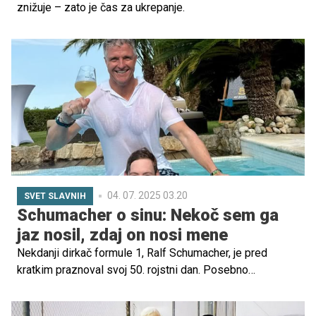
znižuje – zato je čas za ukrepanje.
04. 07. 2025 03.20
SVET SLAVNIH
Schumacher o sinu: Nekoč sem ga
jaz nosil, zdaj on nosi mene
Nekdanji dirkač formule 1, Ralf Schumacher, je pred
kratkim praznoval svoj 50. rojstni dan. Posebno
praznovanje je preživel tudi v družbi svojega sina Davida,
ki je star 23 let in prav tako sledi njegovi športni poti.