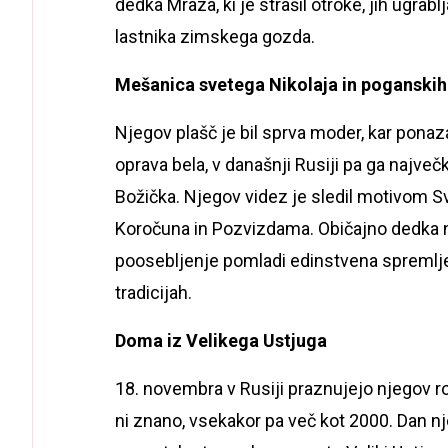
dedka Mraza, ki je strašil otroke, jih ugrablj
lastnika zimskega gozda.
Mešanica svetega Nikolaja in poganski
Njegov plašč je bil sprva moder, kar ponaz
oprava bela, v današnji Rusiji pa ga najv
Božička. Njegov videz je sledil motivom S
Koročuna in Pozvizdama. Običajno dedka n
poosebljenje pomladi edinstvena spremljev
tradicijah.
Doma iz Velikega Ustjuga
18. novembra v Rusiji praznujejo njegov ro
ni znano, vsekakor pa več kot 2000. Dan n