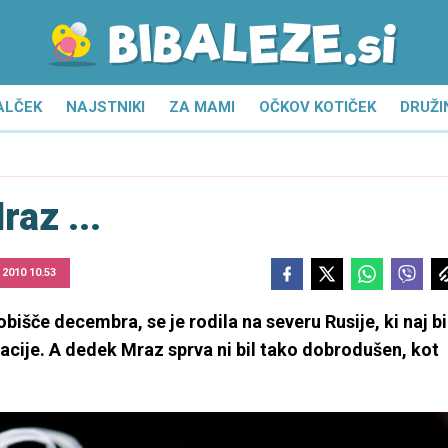
ALČEK
NAJSTNIKI
ZA MAMI
OČKOV KOTIČEK
DRUŽI
raz ...
. 2010 10.53
išče decembra, se je rodila na severu Rusije, ki naj bi
zacije. A dedek Mraz sprva ni bil tako dobrodušen, kot