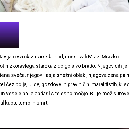
stavljalo vzrok za zimski hlad, imenovali Mraz, Mrazko,
kot nizkoraslega starčka z dolgo sivo brado. Njegov dih je
dene sveče, njegovi lasje snežni oblaki, njegova žena pa n
l čez polja, ulice, gozdove in prav nič ni maral tistih, ki s
n vesele pa je obdaril s telesno močjo. Bil je mož surov
al kaos, temo in smrt.