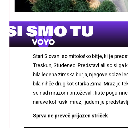
Stari Slovani so mitološko bitje, ki je pred
Treskun, Studenec. Predstavljali so si ga 
bila ledena zimska burja, njegove solze le
bila nihče drug kot starka Zima. Mraz je teke
se nad mrazom pritoževali, tiste pogumne i
narave kot ruski mraz, ljudem je predstavlj
Sprva ne preveč prijazen striček