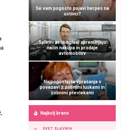
Se vam pogosto pojavi herpes na
ustnici?
OGLAS
a
Spletni avto oglasi spreminjajo
na
način nakupa in prodaje
avtomobilov
Najpogostejša vprašanja v
povezavi z zobnimi luskami in
zobnimi prevlekami
,
Najbolj brano
SVET SLAVNIH