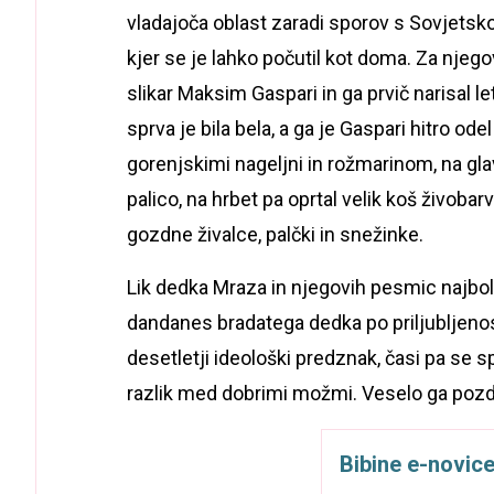
vladajoča oblast zaradi sporov s Sovjetsko 
kjer se je lahko počutil kot doma. Za njeg
slikar Maksim Gaspari in ga prvič narisal le
sprva je bila bela, a ga je Gaspari hitro od
gorenjskimi nageljni in rožmarinom, na gl
palico, na hrbet pa oprtal velik koš živoba
gozdne živalce, palčki in snežinke.
Lik dedka Mraza in njegovih pesmic najbolj 
dandanes bradatega dedka po priljubljenost
desetletji ideološki predznak, časi pa se 
razlik med dobrimi možmi. Veselo ga pozdra
Bibine e-novic