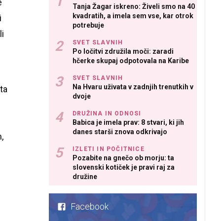
e
Tanja Žagar iskreno: Živeli smo na 40
kvadratih, a imela sem vse, kar otrok
i
potrebuje
li
SVET SLAVNIH
Po ločitvi združila moči: zaradi
hčerke skupaj odpotovala na Karibe
SVET SLAVNIH
Na Hvaru uživata v zadnjih trenutkih v
ta
dvoje
d
DRUŽINA IN ODNOSI
Babica je imela prav: 8 stvari, ki jih
danes starši znova odkrivajo
,
IZLETI IN POČITNICE
Pozabite na gnečo ob morju: ta
slovenski kotiček je pravi raj za
družine
Facebook