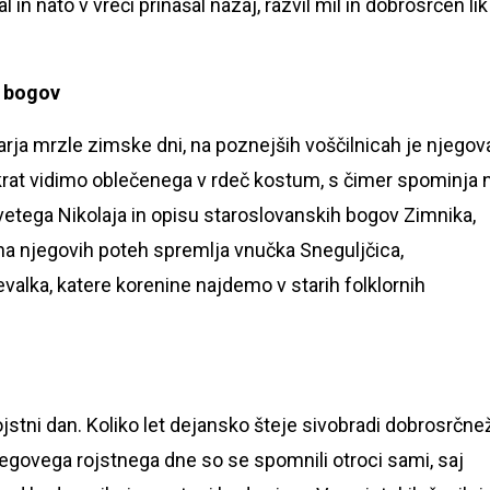
al in nato v vreči prinašal nazaj, razvil mil in dobrosrčen lik
h bogov
arja mrzle zimske dni, na poznejših voščilnicah je njegov
ečkrat vidimo oblečenega v rdeč kostum, s čimer spominja 
vetega Nikolaja in opisu staroslovanskih bogov Zimnika,
a njegovih poteh spremlja vnučka Sneguljčica,
alka, katere korenine najdemo v starih folklornih
jstni dan. Koliko let dejansko šteje sivobradi dobrosrčnež
jegovega rojstnega dne so se spomnili otroci sami, saj