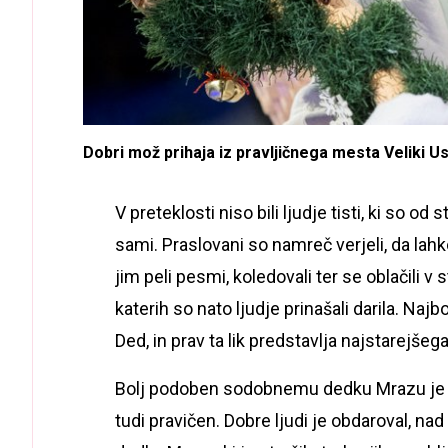
Dobri mož prihaja iz pravljičnega mesta Veliki U
V preteklosti niso bili ljudje tisti, ki so od
sami. Praslovani so namreč verjeli, da lah
jim peli pesmi, koledovali ter se oblačili v
katerih so nato ljudje prinašali darila. Najbo
Ded, in prav ta lik predstavlja najstarejše
Bolj podoben sodobnemu dedku Mrazu je jun
tudi pravičen. Dobre ljudi je obdaroval, na