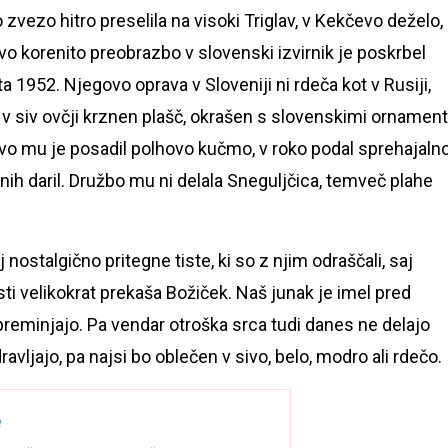
zvezo hitro preselila na visoki Triglav, v Kekčevo deželo,
ovo korenito preobrazbo v slovenski izvirnik je poskrbel
ta 1952. Njegovo oprava v Sloveniji ni rdeča kot v Rusiji,
el v siv ovčji krznen plašč, okrašen s slovenskimi ornamenti
avo mu je posadil polhovo kučmo, v roko podal sprehajaln
rvnih daril. Družbo mu ni delala Sneguljčica, temveč plahe
nostalgično pritegne tiste, ki so z njim odraščali, saj
i velikokrat prekaša Božiček. Naš junak je imel pred
spreminjajo. Pa vendar otroška srca tudi danes ne delajo
vljajo, pa najsi bo oblečen v sivo, belo, modro ali rdečo.
e