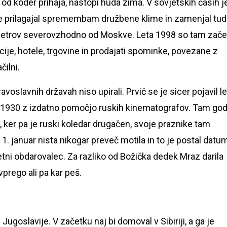
 od koder prihaja, nastopi huda zima. V sovjetskih časih j
je prilagajal spremembam družbene klime in zamenjal tud
ilometrov severovzhodno od Moskve. Leta 1998 so tam zače
ije, hotele, trgovine in prodajati spominke, povezane z
čilni.
oslavnih državah niso upirali. Prvič se je sicer pojavil le
eta 1930 z izdatno pomočjo ruskih kinematografov. Tam go
 ker pa je ruski koledar drugačen, svoje praznike tam
1. januar nista nikogar preveč motila in to je postal datum
tni obdarovalec. Za razliko od Božička dedek Mraz darila
prego ali pa kar peš.
 Jugoslavije. V začetku naj bi domoval v Sibiriji, a ga je