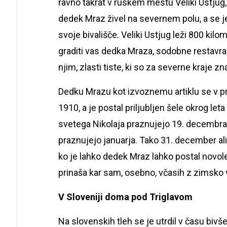
ravno takrat v ruskem mestu Veliki Ustjug,
dedek Mraz živel na severnem polu, a se 
svoje bivališče. Veliki Ustjug leži 800 k
graditi vas dedka Mraza, sodobne restavrac
njim, zlasti tiste, ki so za severne kraje zna
Dedku Mrazu kot izvoznemu artiklu se v prav
1910, a je postal priljubljen šele okrog l
svetega Nikolaja praznujejo 19. decembra,
praznujejo januarja. Tako 31. december ali 
ko je lahko dedek Mraz lahko postal novole
prinaša kar sam, osebno, včasih z zimsko v
V Sloveniji doma pod Triglavom
Na slovenskih tleh se je utrdil v času bivše