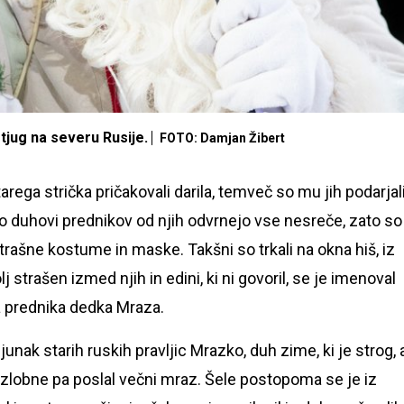
stjug na severu Rusije.
FOTO: Damjan Žibert
 starega strička pričakovali darila, temveč so mu jih podarjal
ko duhovi prednikov od njih odvrnejo vse nesreče, zato so
 strašne kostume in maske. Takšni so trkali na okna hiš, iz
lj strašen izmed njih in edini, ki ni govoril, se je imenoval
ga prednika dedka Mraza.
ak starih ruskih pravljic Mrazko, duh zime, ki je strog, 
d zlobne pa poslal večni mraz. Šele postopoma se je iz