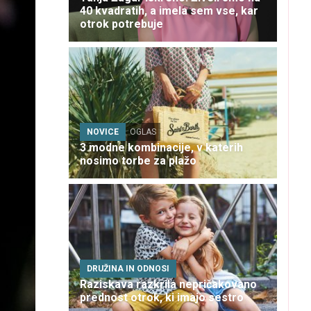
40 kvadratih, a imela sem vse, kar
otrok potrebuje
NOVICE
OGLAS
3 modne kombinacije, v katerih
nosimo torbe za plažo
DRUŽINA IN ODNOSI
Raziskava razkrila nepričakovano
prednost otrok, ki imajo sestro