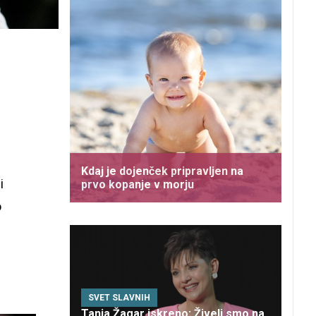
Kdaj je dojenček pripravljen na
i
prvo kopanje v morju
o
e
SVET SLAVNIH
Tanja Žagar iskreno: Živeli smo na