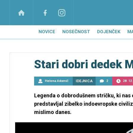
NOVICE
NOSEČNOST
DOJENČEK
M
Stari dobri dedek M
Helena Adamič
IDEJNICA
2
28. 12
Legenda o dobrodušnem stričku, ki nas ob
predstavljal zibelko indoevropske civili
mislimo danes.