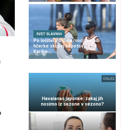
SVET SLAVNIH
Po ločitvi združila moči: zaradi
hčerke skupaj odpotovala na
Karibe
i
OGLAS
Havaianas japonke: zakaj jih
nosimo iz sezone v sezono?
a