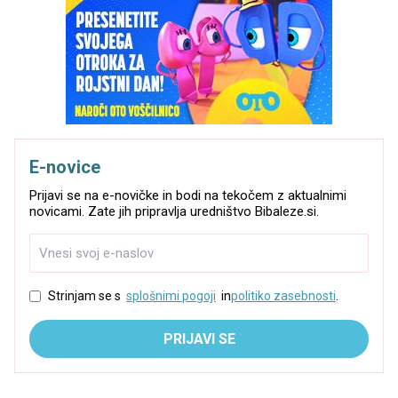
E-novice
Prijavi se na e-novičke in bodi na tekočem z aktualnimi
novicami. Zate jih pripravlja uredništvo Bibaleze.si.
Strinjam se s
splošnimi pogoji
in
politiko zasebnosti
.
PRIJAVI SE