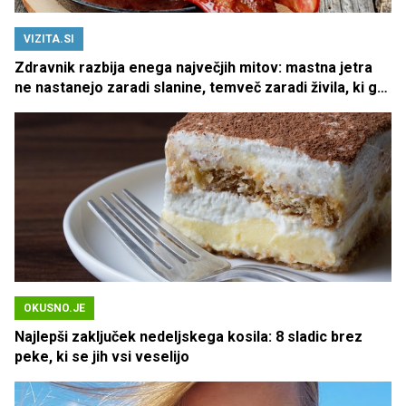
VIZITA.SI
Zdravnik razbija enega največjih mitov: mastna jetra
ne nastanejo zaradi slanine, temveč zaradi živila, ki ga
imamo vsi radi
OKUSNO.JE
Najlepši zaključek nedeljskega kosila: 8 sladic brez
peke, ki se jih vsi veselijo