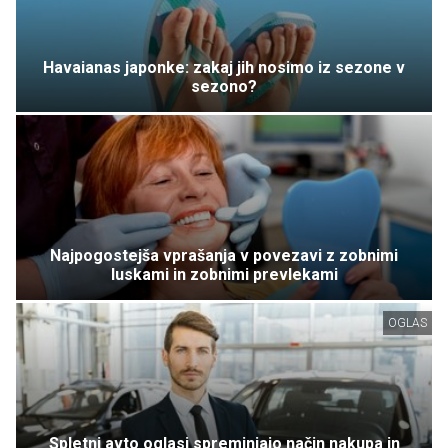
Havaianas japonke: zakaj jih nosimo iz sezone v
sezono?
Najpogostejša vprašanja v povezavi z zobnimi
luskami in zobnimi prevlekami
OGLAS
Spletni avto oglasi spreminjajo način nakupa in