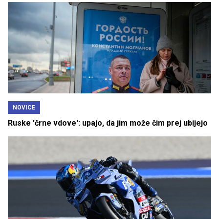
NOVICE
Ruske 'črne vdove': upajo, da jim može čim prej ubijejo