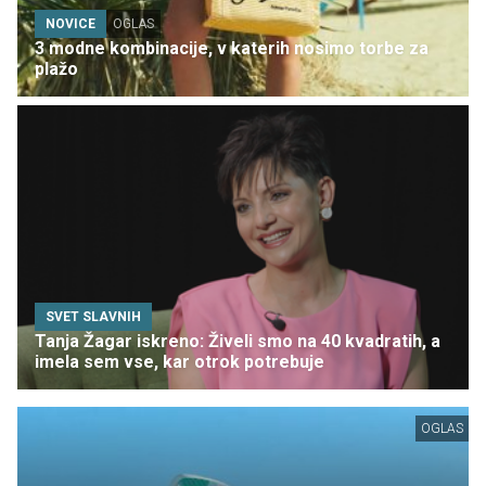
NOVICE
OGLAS
3 modne kombinacije, v katerih nosimo torbe za
plažo
SVET SLAVNIH
Tanja Žagar iskreno: Živeli smo na 40 kvadratih, a
imela sem vse, kar otrok potrebuje
OGLAS