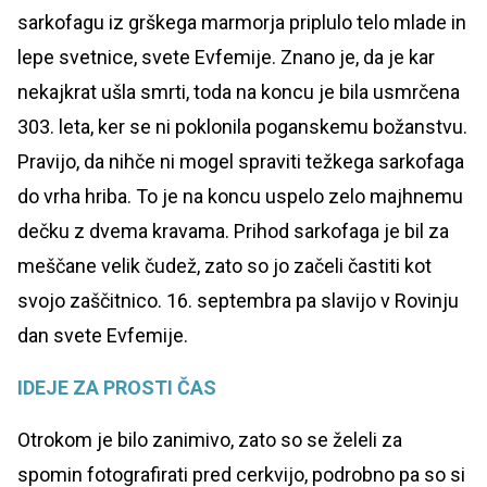
sarkofagu iz grškega marmorja priplulo telo mlade in
lepe svetnice, svete Evfemije. Znano je, da je kar
nekajkrat ušla smrti, toda na koncu je bila usmrčena
303. leta, ker se ni poklonila poganskemu božanstvu.
Pravijo, da nihče ni mogel spraviti težkega sarkofaga
do vrha hriba. To je na koncu uspelo zelo majhnemu
dečku z dvema kravama. Prihod sarkofaga je bil za
meščane velik čudež, zato so jo začeli častiti kot
svojo zaščitnico. 16. septembra pa slavijo v Rovinju
dan svete Evfemije.
IDEJE ZA PROSTI ČAS
Otrokom je bilo zanimivo, zato so se želeli za
spomin fotografirati pred cerkvijo, podrobno pa so si