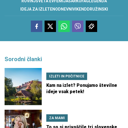
ROVINJ
SVETA EVFEMIJA
SARKOFAG
LEGENDA
IDEJA ZA IZLET
ENODNEVNI
VIKEND
DRUŽINSKI
Sorodni članki
IZLETI IN POČITNICE
Kam na izlet? Ponujamo številne
ideje vsak petek!
ZA MAMI
To so si privoščile tri slovenske