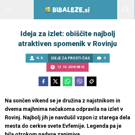
Ideja za izlet: obiščite najbolj
atraktiven spomenik v Rovinju
N. K.
IDEJE ZA PROSTI ČAS
0
12. 10. 2018 08.15
Na sončen vikend se je družina z najstnikom in
dvema majhnima nečakoma odpravila na izlet v
Rovinj. Najbolj jih je navdušil vzpon iz starega dela
mesta do cerkve svete Evfemije. Legenda pa je
bila otrokom nadvse zanimiva.