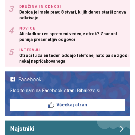
DRUŽINA IN ODNOSI
Babica je imela prav: 8 stvari, ki jih danes starši znova
odkrivajo
NOVICE
Ali sladkor res spremeni vedenje otrok? Znanost
ponuja presenetljiv odgovor
INTERVJU
Otroci tu za en teden oddajo telefone, nato pa se zgodi
nekaj nepričakovanega
Facebook
Sledite nam na Facebook strani Bibaleze.si
Všečkaj stran
Najstniki