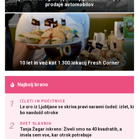
prodaje avtomobilov
10 let in več kot 1.300 lokacij Fresh Corner
Najbolj brano
IZLETI IN POČITNICE
Le uro iz Ljubljane se skriva pravi naravni čudež: izlet, ki
bo navdušil otroke
SVET SLAVNIH
Tanja Žagar iskreno: Živeli smo na 40 kvadratih, a
imela sem vse, kar otrok potrebuje