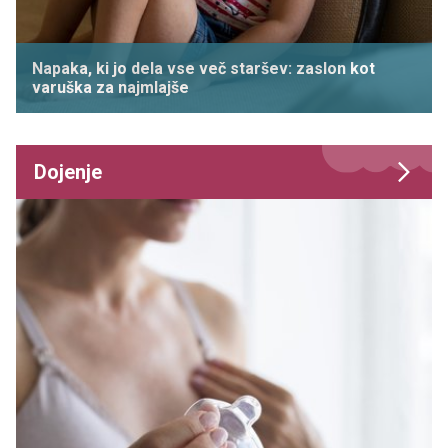
Napaka, ki jo dela vse več staršev: zaslon kot
varuška za najmlajše
Dojenje