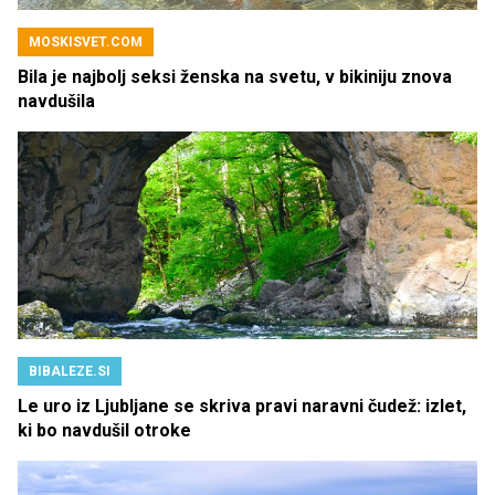
MOSKISVET.COM
Bila je najbolj seksi ženska na svetu, v bikiniju znova
navdušila
BIBALEZE.SI
Le uro iz Ljubljane se skriva pravi naravni čudež: izlet,
ki bo navdušil otroke