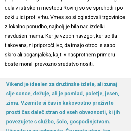
dela v istrskem mestecu Rovinj so se sprehodili po
ozki ulici proti vrhu. Vmes so si ogledovali trgovinice
z lokalno ponudbo, najbolj je bila nad izdelki
navdušen mama. Ker je vzpon navzgor, ker so tla
tlakovana, ni priporočljivo, da imajo otroci s sabo
skiro ali poganjalčka, kajti v nasprotnem primeru
boste morali prevozno sredstvo nositi.
Vikend je idealen za družinske izlete, ali zunaj
sije sonce, dežuje, ali je pomlad, poletje, jesen,
zima. Vzemite si čas in kakovostno preživite
prosti čas daleč stran od vseh obveznosti, ki jih
povezujete s službo, šolo, gospodinjstvom.
Uživajte in se zabavajte. Če imate idejo, kaj