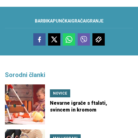
BARBIKA
PUNČKA
IGRAČA
IGRANJE
Sorodni članki
NOVICE
Nevarne igrače s ftalati,
svincem in kromom