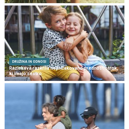
DRUŽINA IN ODNOSI
Raziskava razkrila nepričakovano prednost otrok,
ki imajo sestro