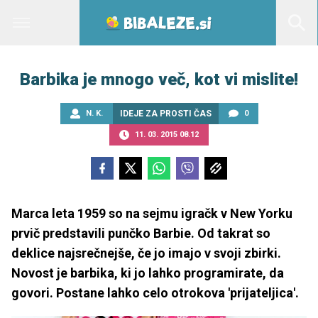
Barbika je mnogo več, kot vi mislite!
N. K.
IDEJE ZA PROSTI ČAS
0
11. 03. 2015 08.12
Marca leta 1959 so na sejmu igračk v New Yorku
prvič predstavili punčko Barbie. Od takrat so
deklice najsrečnejše, če jo imajo v svoji zbirki.
Novost je barbika, ki jo lahko programirate, da
govori. Postane lahko celo otrokova 'prijateljica'.