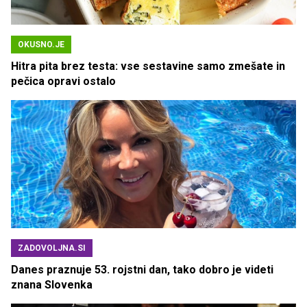
OKUSNO.JE
Hitra pita brez testa: vse sestavine samo zmešate in
pečica opravi ostalo
ZADOVOLJNA.SI
Danes praznuje 53. rojstni dan, tako dobro je videti
znana Slovenka