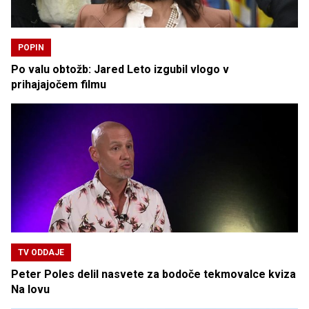
POPIN
Po valu obtožb: Jared Leto izgubil vlogo v
prihajajočem filmu
TV ODDAJE
Peter Poles delil nasvete za bodoče tekmovalce kviza
Na lovu