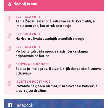
Najbolj brano
SVET SLAVNIH
Tanja Žagar iskreno: Živeli smo na 40 kvadratih, a
imela sem vse, kar otrok potrebuje
SVET SLAVNIH
Na Hvaru uživata v zadnjih trenutkih v dvoje
SVET SLAVNIH
Po ločitvi združila moči: zaradi hčerke skupaj
odpotovala na Karibe
DRUŽINA IN ODNOSI
Babica je imela prav: 8 stvari, ki jih danes starši znova
odkrivajo
IZLETI IN POČITNICE
Pozabite na gnečo ob morju: ta slovenski kotiček je
pravi raj za družine
Facebook