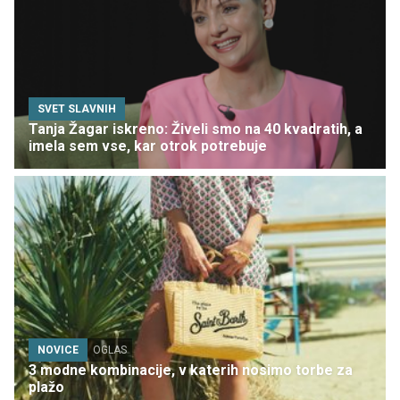
SVET SLAVNIH
Tanja Žagar iskreno: Živeli smo na 40 kvadratih, a
imela sem vse, kar otrok potrebuje
NOVICE
OGLAS
3 modne kombinacije, v katerih nosimo torbe za
plažo