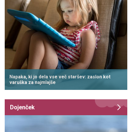
Napaka, ki jo dela vse več staršev: zaslon kot
varuška za najmlajše
Dojenček