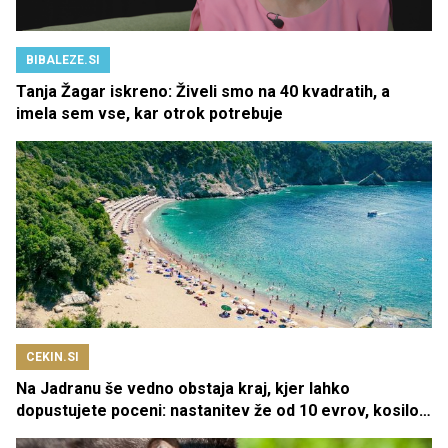
BIBALEZE.SI
Tanja Žagar iskreno: Živeli smo na 40 kvadratih, a
imela sem vse, kar otrok potrebuje
CEKIN.SI
Na Jadranu še vedno obstaja kraj, kjer lahko
dopustujete poceni: nastanitev že od 10 evrov, kosilo
za pet evrov