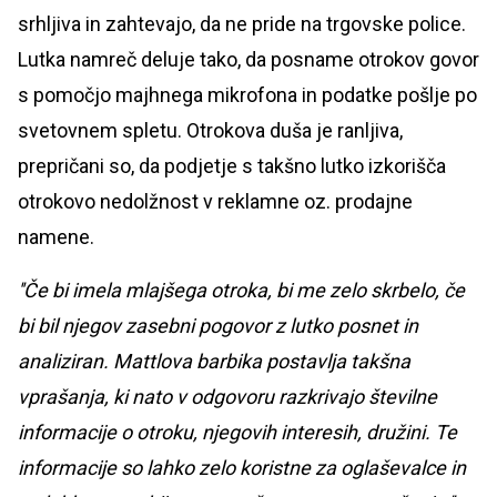
srhljiva in zahtevajo, da ne pride na trgovske police.
Lutka namreč deluje tako, da posname otrokov govor
s pomočjo majhnega mikrofona in podatke pošlje po
svetovnem spletu. Otrokova duša je ranljiva,
prepričani so, da podjetje s takšno lutko izkorišča
otrokovo nedolžnost v reklamne oz. prodajne
namene.
''Če bi imela mlajšega otroka, bi me zelo skrbelo, če
bi bil njegov zasebni pogovor z lutko posnet in
analiziran. Mattlova barbika postavlja takšna
vprašanja, ki nato v odgovoru razkrivajo številne
informacije o otroku, njegovih interesih, družini. Te
informacije so lahko zelo koristne za oglaševalce in