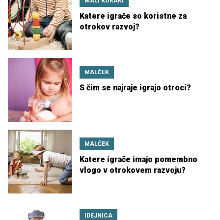
MALI KORAKI
Katere igrače so koristne za
otrokov razvoj?
MALČEK
S čim se najraje igrajo otroci?
MALČEK
Katere igrače imajo pomembno
vlogo v otrokovem razvoju?
IDEJNICA