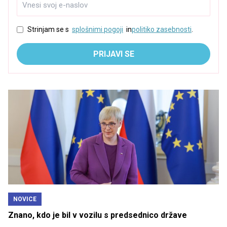
Strinjam se s
splošnimi pogoji
in
politiko zasebnosti
.
PRIJAVI SE
NOVICE
Znano, kdo je bil v vozilu s predsednico države