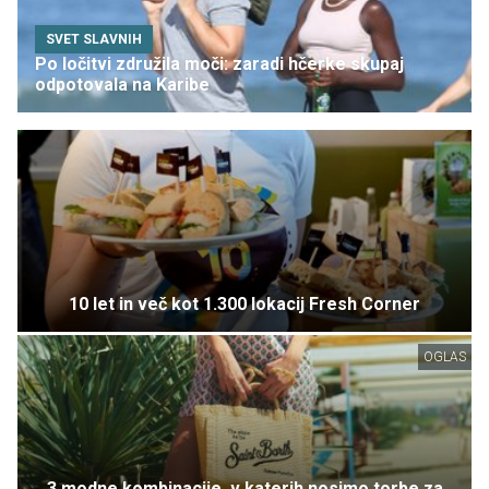
SVET SLAVNIH
Po ločitvi združila moči: zaradi hčerke skupaj
odpotovala na Karibe
10 let in več kot 1.300 lokacij Fresh Corner
OGLAS
3 modne kombinacije, v katerih nosimo torbe za