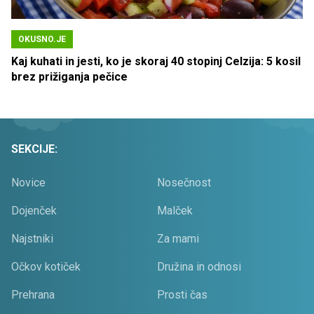
OKUSNO.JE
Kaj kuhati in jesti, ko je skoraj 40 stopinj Celzija: 5 kosil
brez prižiganja pečice
SEKCIJE:
Novice
Nosečnost
Dojenček
Malček
Najstniki
Za mami
Očkov kotiček
Družina in odnosi
Prehrana
Prosti čas