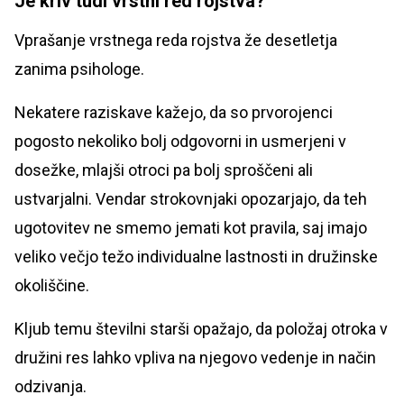
Je kriv tudi vrstni red rojstva?
Vprašanje vrstnega reda rojstva že desetletja
zanima psihologe.
Nekatere raziskave kažejo, da so prvorojenci
pogosto nekoliko bolj odgovorni in usmerjeni v
dosežke, mlajši otroci pa bolj sproščeni ali
ustvarjalni. Vendar strokovnjaki opozarjajo, da teh
ugotovitev ne smemo jemati kot pravila, saj imajo
veliko večjo težo individualne lastnosti in družinske
okoliščine.
Kljub temu številni starši opažajo, da položaj otroka v
družini res lahko vpliva na njegovo vedenje in način
odzivanja.