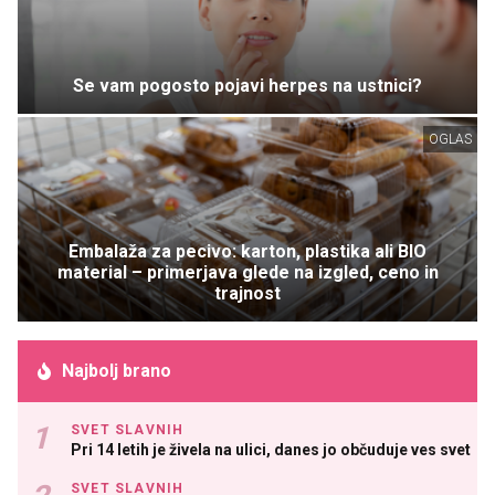
Se vam pogosto pojavi herpes na ustnici?
OGLAS
Embalaža za pecivo: karton, plastika ali BIO
material – primerjava glede na izgled, ceno in
trajnost
Najbolj brano
SVET SLAVNIH
Pri 14 letih je živela na ulici, danes jo občuduje ves svet
SVET SLAVNIH