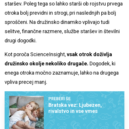
staršev. Poleg tega so lahko starši ob rojstvu prvega
otroka bolj previdni in strogi, pri naslednjih pa bolj
sproščeni. Na družinsko dinamiko vplivajo tudi
selitve, finančne razmere, službe staršev in številni
drugi dogodki.
Kot poroča ScienceInsight,
vsak otrok doživlja
družinsko okolje nekoliko drugače.
Dogodek, ki
enega otroka močno zaznamuje, lahko na drugega
vpliva precej manj.
PREBERI ŠE
Bratska vez: Ljubezen,
rivalstvo in vse vmes