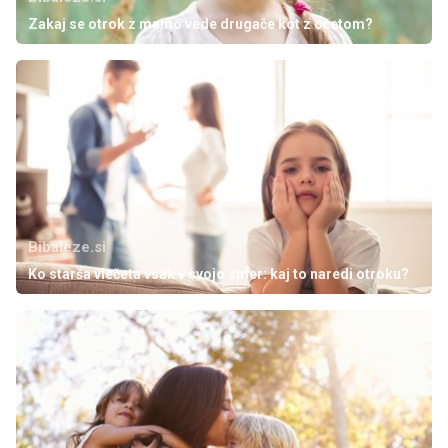
Zakaj se otrok z mamo vede drugače kot z očetom?
Bibaleze.si
Ko starša vlečeta vsak v svojo smer: kaj to naredi otroku?