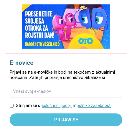
E-novice
Prijavi se na e-novičke in bodi na tekočem z aktualnimi
novicami. Zate jih pripravlja uredništvo Bibaleze.si.
Strinjam se s
splošnimi pogoji
in
politiko zasebnosti
.
PRIJAVI SE