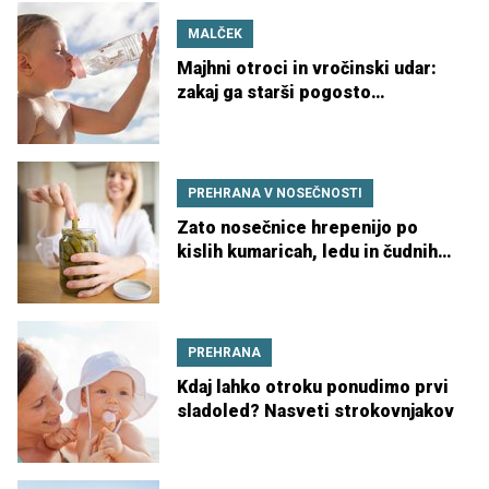
MALČEK
Majhni otroci in vročinski udar:
zakaj ga starši pogosto
spregledajo
PREHRANA V NOSEČNOSTI
Zato nosečnice hrepenijo po
kislih kumaricah, ledu in čudnih
kombinacijah
PREHRANA
Kdaj lahko otroku ponudimo prvi
sladoled? Nasveti strokovnjakov