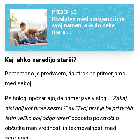
PREBERI ŠE
Rivalstvo med sorojenci ima
svoj namen, a le do neke
mere ...
Kaj lahko naredijo starši?
Pomembno je predvsem, da otrok ne primerjamo
med seboj.
Psihologi opozarjajo, da primerjave v slogu
"Zakaj
nisi bolj kot tvoja sestra?" ali "Tvoj brat je bil pri tvojih
letih veliko bolj odgovoren"
pogosto povzročijo
občutke manjvrednosti in tekmovalnosti med
sorojenci.