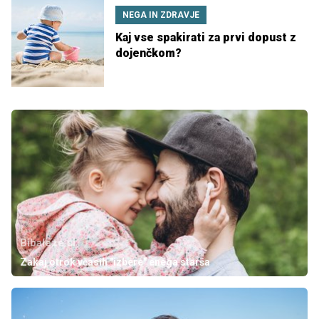
NEGA IN ZDRAVJE
Kaj vse spakirati za prvi dopust z
dojenčkom?
Bibaleze.si
Zakaj otrok včasih "izbere" enega starša