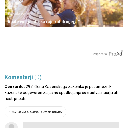
Bibaleze.si
Imate enega otroka raje kot drugega?
Priporoča
Komentarji
(0)
Opozorilo:
297. členu Kazenskega zakonika je posameznik
kazensko odgovoren za javno spodbujanje sovraštva, nasilja ali
nestrpnosti.
PRAVILA ZA OBJAVO KOMENTARJEV