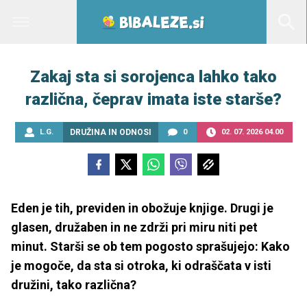
Zakaj sta si sorojenca lahko tako
različna, čeprav imata iste starše?
L.G.
DRUŽINA IN ODNOSI
0
02. 07. 2026 04.00
Eden je tih, previden in obožuje knjige. Drugi je
glasen, družaben in ne zdrži pri miru niti pet
minut. Starši se ob tem pogosto sprašujejo: Kako
je mogoče, da sta si otroka, ki odraščata v isti
družini, tako različna?