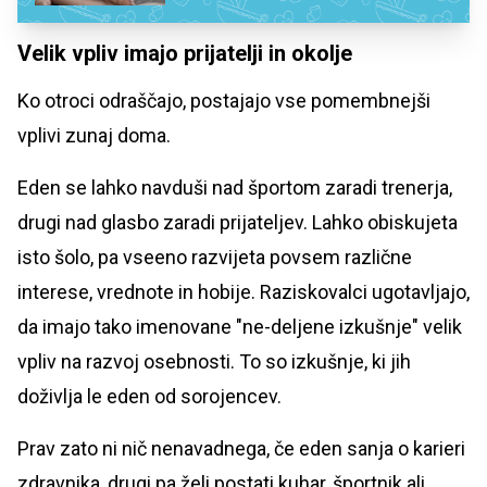
Velik vpliv imajo prijatelji in okolje
Ko otroci odraščajo, postajajo vse pomembnejši
vplivi zunaj doma.
Eden se lahko navduši nad športom zaradi trenerja,
drugi nad glasbo zaradi prijateljev. Lahko obiskujeta
isto šolo, pa vseeno razvijeta povsem različne
interese, vrednote in hobije. Raziskovalci ugotavljajo,
da imajo tako imenovane "ne-deljene izkušnje" velik
vpliv na razvoj osebnosti. To so izkušnje, ki jih
doživlja le eden od sorojencev.
Prav zato ni nič nenavadnega, če eden sanja o karieri
zdravnika, drugi pa želi postati kuhar, športnik ali