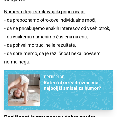
Namesto tega strokovnjaki priporočajo:
- da prepoznamo otrokove individualne moči,
- da ne pričakujemo enakih interesov od vseh otrok,
- da vsakemu namenimo čas ena na ena,
- da pohvalimo trud, ne le rezultate,
- da sprejmemo, da je različnost nekaj povsem
normalnega.
PREBERI ŠE
Kateri otrok v družini ima
najboljši smisel za humor?