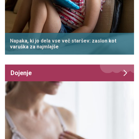
Napaka, ki jo dela vse več staršev: zaslon kot
varuška za najmlajše
Dojenje