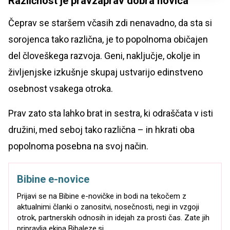
Različnost je pravzaprav dobra novica
Čeprav se staršem včasih zdi nenavadno, da sta si
sorojenca tako različna, je to popolnoma običajen
del človeškega razvoja. Geni, naključje, okolje in
življenjske izkušnje skupaj ustvarijo edinstveno
osebnost vsakega otroka.
Prav zato sta lahko brat in sestra, ki odraščata v isti
družini, med seboj tako različna – in hkrati oba
popolnoma posebna na svoj način.
Bibine e-novice
Prijavi se na Bibine e-novičke in bodi na tekočem z
aktualnimi članki o zanositvi, nosečnosti, negi in vzgoji
otrok, partnerskih odnosih in idejah za prosti čas. Zate jih
pripravlja ekipa Bibaleze.si.