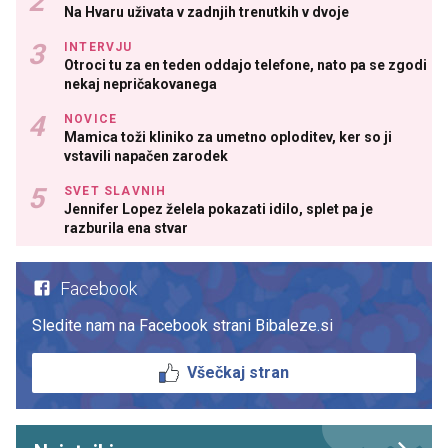
Na Hvaru uživata v zadnjih trenutkih v dvoje
INTERVJU
Otroci tu za en teden oddajo telefone, nato pa se zgodi
nekaj nepričakovanega
NOVICE
Mamica toži kliniko za umetno oploditev, ker so ji
vstavili napačen zarodek
SVET SLAVNIH
Jennifer Lopez želela pokazati idilo, splet pa je
razburila ena stvar
Facebook
Sledite nam na Facebook strani Bibaleze.si
Všečkaj stran