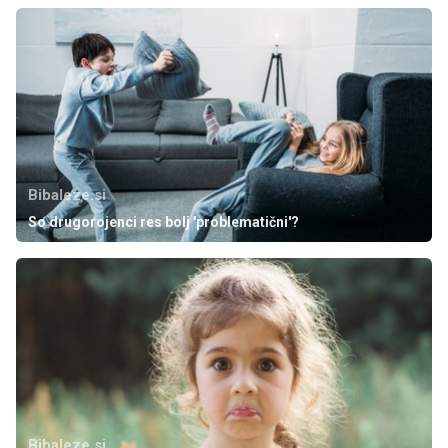
Bibaleze.si
So drugorojenci res bolj 'problematični'?
Bibaleze.si