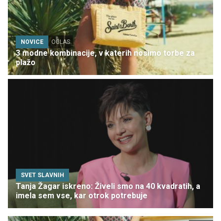
NOVICE
OGLAS
3 modne kombinacije, v katerih nosimo torbe za
plažo
SVET SLAVNIH
Tanja Žagar iskreno: Živeli smo na 40 kvadratih, a
imela sem vse, kar otrok potrebuje