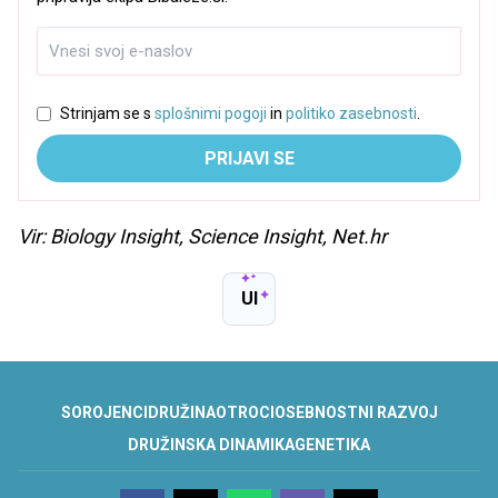
Strinjam se s
splošnimi pogoji
in
politiko zasebnosti
.
PRIJAVI SE
Vir: Biology Insight, Science Insight, Net.hr
UI
SOROJENCI
DRUŽINA
OTROCI
OSEBNOSTNI RAZVOJ
DRUŽINSKA DINAMIKA
GENETIKA