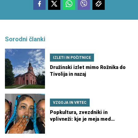
Sorodni članki
IZLETI IN POČITNICE
Družinski izlet mimo Rožnika do
Tivolija in nazaj
VZGOJA IN VRTEC
Popkultura, zvezdniki in
vplivneži: kje je meja med
navdihom in obsedenostjo?