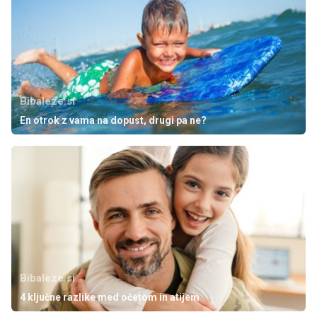
Bibaleze.si
En otrok z vama na dopust, drugi pa ne?
Bibaleze.si
4 ključne razlike med očetom in atijem