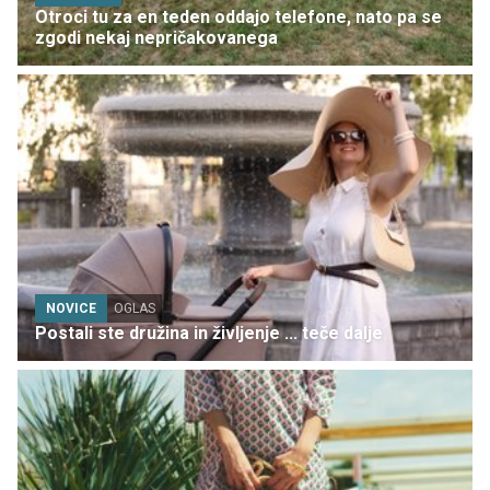
Otroci tu za en teden oddajo telefone, nato pa se
zgodi nekaj nepričakovanega
NOVICE
OGLAS
Postali ste družina in življenje ... teče dalje