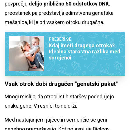
povprečju
delijo približno 50 odstotkov DNK
,
preostanek pa predstavlja edinstvena genetska
mešanica, ki je pri vsakem otroku drugačna.
PREBERI ŠE
Kdaj imeti drugega otroka?
Idealna starostna razlika med
sorojenci
Vsak otrok dobi drugačen "genetski paket"
Mnogi mislijo, da otroci istih staršev podedujejo
enake gene. V resnici to ne drži.
Med nastajanjem jajčec in semenčic se geni
nenehno premešavajo. Kot pojasnjuje Biology