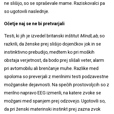
ne slišijo, so se spraševale mame. Raziskovalci pa
so ugotovili naslednje.
Očetje naj se ne bi pretvarjali
Testi, ki jih je izvedel britanski inštitut
MindLab
, so
razkrili, da ženske prej slišijo dojenčkov jok in se
instinktivno prebudijo, medtem ko pri moških
obstaja verjetnost, da bodo prej slišali veter, alarm
pri avtomobilu ali brenčanje muhe. Razlike med
spoloma so preverjali z merilnimi testi podzavestne
možganske dejavnosti. Na spečih prostovoljcih so z
merilno napravo EEG izmerili, na katere zvoke se
možgani med spanjem prej odzovejo. Ugotovili so,
da pri ženski materinski instinkt prej zazna zvok