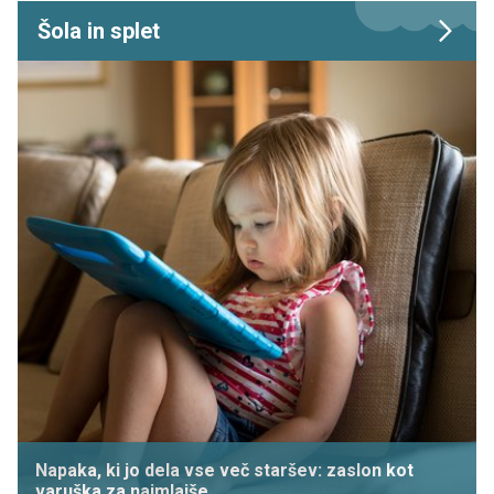
Šola in splet
Napaka, ki jo dela vse več staršev: zaslon kot
varuška za najmlajše