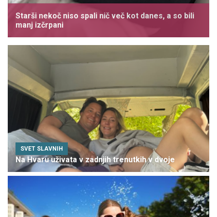
Starši nekoč niso spali nič več kot danes, a so bili
manj izčrpani
SVET SLAVNIH
Na Hvaru uživata v zadnjih trenutkih v dvoje