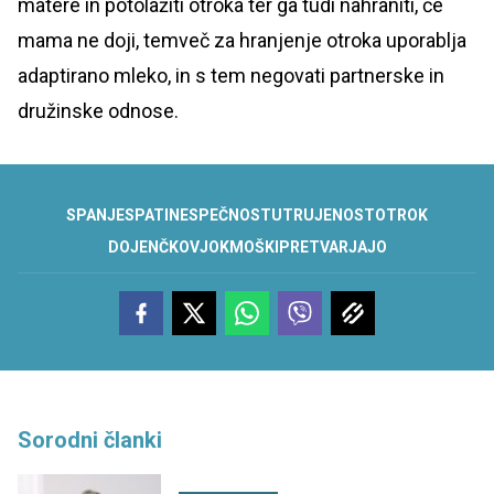
matere in potolažiti otroka ter ga tudi nahraniti, če
mama ne doji, temveč za hranjenje otroka uporablja
adaptirano mleko, in s tem negovati partnerske in
družinske odnose.
SPANJE
SPATI
NESPEČNOST
UTRUJENOST
OTROK
DOJENČKOV
JOK
MOŠKI
PRETVARJAJO
Sorodni članki