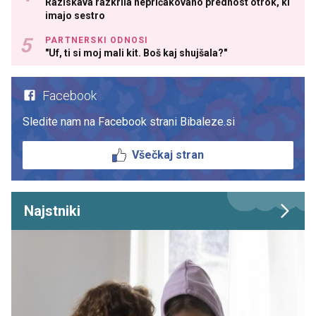
Raziskava razkrila nepričakovano prednost otrok, ki
imajo sestro
PARTNERSKI ODNOSI
"Uf, ti si moj mali kit. Boš kaj shujšala?"
Facebook
Sledite nam na Facebook strani Bibaleze.si
Všečkaj stran
Najstniki