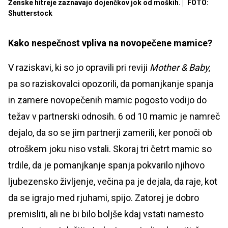
Ženske hitreje zaznavajo dojenčkov jok od moških.
FOTO:
Shutterstock
Kako nespečnost vpliva na novopečene mamice?
V raziskavi, ki so jo opravili pri reviji
Mother & Baby,
pa so raziskovalci opozorili, da pomanjkanje spanja
in zamere novopečenih mamic pogosto vodijo do
težav v partnerski odnosih. 6 od 10 mamic je namreč
dejalo, da so se jim partnerji zamerili, ker ponoči ob
otroškem joku niso vstali. Skoraj tri četrt mamic so
trdile, da je pomanjkanje spanja pokvarilo njihovo
ljubezensko življenje, večina pa je dejala, da raje, kot
da se igrajo med rjuhami, spijo. Zatorej je dobro
premisliti, ali ne bi bilo boljše kdaj vstati namesto