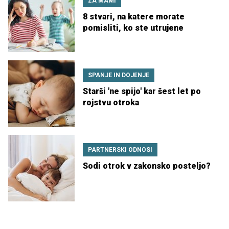
ZA MAMI
8 stvari, na katere morate
pomisliti, ko ste utrujene
SPANJE IN DOJENJE
Starši 'ne spijo' kar šest let po
rojstvu otroka
PARTNERSKI ODNOSI
Sodi otrok v zakonsko posteljo?