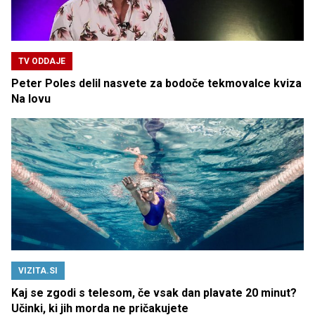
TV ODDAJE
Peter Poles delil nasvete za bodoče tekmovalce kviza
Na lovu
VIZITA.SI
Kaj se zgodi s telesom, če vsak dan plavate 20 minut?
Učinki, ki jih morda ne pričakujete