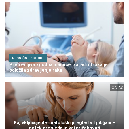
RESNIČNE ZGODBE
Pretresljiva zgodba mamice: zaradi otroka je
odložila zdravljenje raka
OGLAS
Kaj vključuje dermatološki pregled v Ljubljani –
potek pregleda in kaj pričakovati