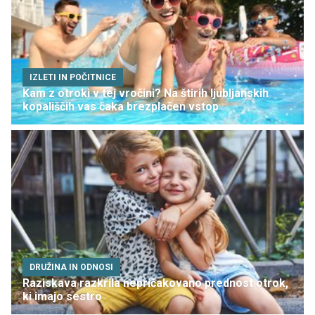
IZLETI IN POČITNICE
Kam z otroki v tej vročini? Na štirih ljubljanskih
kopališčih vas čaka brezplačen vstop
DRUŽINA IN ODNOSI
Raziskava razkrila nepričakovano prednost otrok,
ki imajo sestro