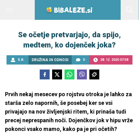
Se očetje pretvarjajo, da spijo,
medtem, ko dojenček joka?
S.B.
DRUŽINA IN ODNOSI
0
28. 12. 2020 07.58
Prvih nekaj mesecev po rojstvu otroka je lahko za
starša zelo napornih, še posebej ker se vsi
privajajo na nov življenjski ritem, ki prinaša tudi
precej neprespanih noči. Dojenčkov jok v hipu vrže
pokonci vsako mamo, kako pa je pri očetih?