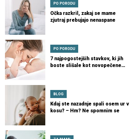
PO PORODU
Očka razkril, zakaj se mame
zjutraj prebujajo nenaspane
PO PORODU
7 najpogostejših stavkov, ki jih
boste slišale kot novopečene
mame
BLOG
Kdaj ste nazadnje spali osem ur v
kosu? – Hm? Ne spomnim se