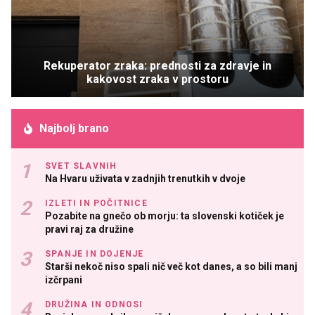
Rekuperator zraka: prednosti za zdravje in
kakovost zraka v prostoru
Najbolj brano
SVET SLAVNIH
Na Hvaru uživata v zadnjih trenutkih v dvoje
IZLETI IN POČITNICE
Pozabite na gnečo ob morju: ta slovenski kotiček je
pravi raj za družine
SPANJE IN DOJENJE
Starši nekoč niso spali nič več kot danes, a so bili manj
izčrpani
DRUŽINA IN ODNOSI