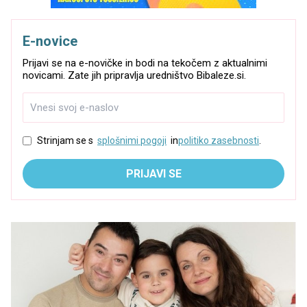
E-novice
Prijavi se na e-novičke in bodi na tekočem z aktualnimi
novicami. Zate jih pripravlja uredništvo Bibaleze.si.
Strinjam se s
splošnimi pogoji
in
politiko zasebnosti
.
PRIJAVI SE