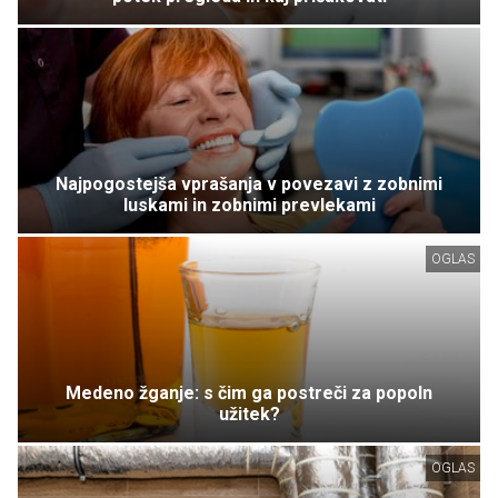
Najpogostejša vprašanja v povezavi z zobnimi
luskami in zobnimi prevlekami
OGLAS
Medeno žganje: s čim ga postreči za popoln
užitek?
OGLAS