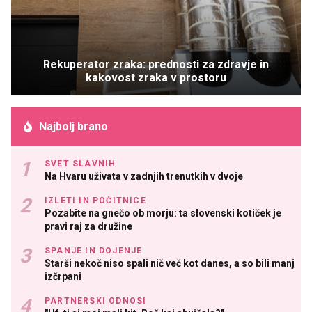
Rekuperator zraka: prednosti za zdravje in
kakovost zraka v prostoru
Najbolj brano
SVET SLAVNIH
Na Hvaru uživata v zadnjih trenutkih v dvoje
IZLETI IN POČITNICE
Pozabite na gnečo ob morju: ta slovenski kotiček je
pravi raj za družine
SPANJE IN DOJENJE
Starši nekoč niso spali nič več kot danes, a so bili manj
izčrpani
PARTNERSKI ODNOSI