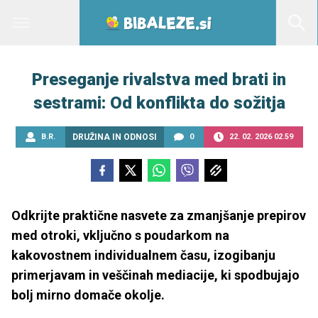
Preseganje rivalstva med brati in
sestrami: Od konflikta do sožitja
B.R.
DRUŽINA IN ODNOSI
0
22. 02. 2026 02.59
Odkrijte praktične nasvete za zmanjšanje prepirov
med otroki, vključno s poudarkom na
kakovostnem individualnem času, izogibanju
primerjavam in veščinah mediacije, ki spodbujajo
bolj mirno domače okolje.