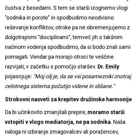
čustva z besedami. S tem se starši izognemo vlogi
"sodnika in porote" in spodbudimo neodvisno
reševanje konfliktov, otroke pa ne obremenjujemo z
dolgotrajnimi "disciplinami", temveč jih s takšnim
načinom vodenja spodbudimo, da si bodo znali sami
pomagati. Vendar pa morajo otroci te veščine
razvijati, v začetku s pomočjo staršev.
Dr. Emily
pojasnjuje:
"Moj cilj je, da se vsi posamezniki znotraj
celotnega sistema počutijo videne in slišane."
Strokovni nasveti za krepitev družinske harmonije
Da bi učinkovito zmanjšali prepire,
moramo starši
vstopiti v vlogo mediatorja, ne pa sodnika
. Naša
naloga ni izbiranje zmagovalcev ali poražencev,