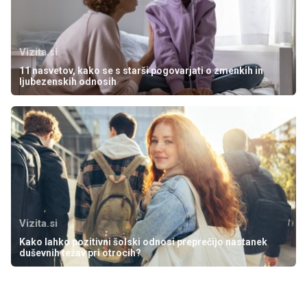
Vizita.si
11 nasvetov, kako se s starši pogovarjati o zmenkih in
ljubezenskih odnosih
Vizita.si
Kako lahko pozitivni šolski odnosi preprečijo nastanek
duševnih težav pri otrocih?