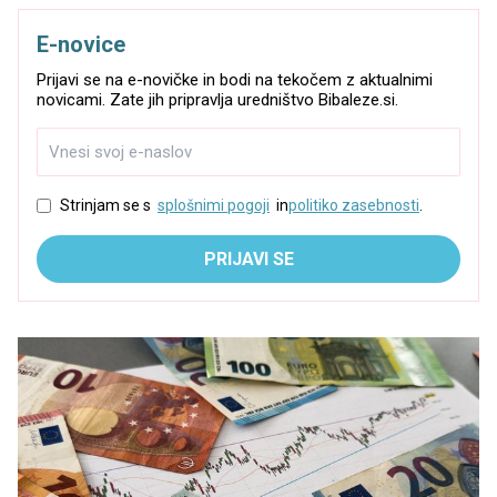
E-novice
Prijavi se na e-novičke in bodi na tekočem z aktualnimi
novicami. Zate jih pripravlja uredništvo Bibaleze.si.
Strinjam se s
splošnimi pogoji
in
politiko zasebnosti
.
PRIJAVI SE