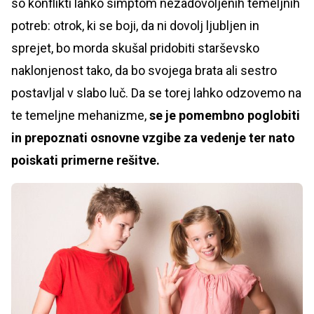
so konflikti lahko simptom nezadovoljenih temeljnih
potreb: otrok, ki se boji, da ni dovolj ljubljen in
sprejet, bo morda skušal pridobiti starševsko
naklonjenost tako, da bo svojega brata ali sestro
postavljal v slabo luč. Da se torej lahko odzovemo na
te temeljne mehanizme,
se je pomembno poglobiti
in prepoznati osnovne vzgibe za vedenje ter nato
poiskati primerne rešitve.