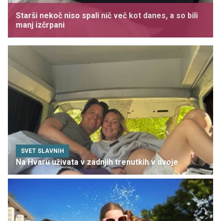
Starši nekoč niso spali nič več kot danes, a so bili
manj izčrpani
SVET SLAVNIH
Na Hvaru uživata v zadnjih trenutkih v dvoje