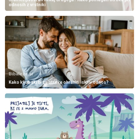
odnosih z vrstniki
Bibaleze.si
Kako kljub skrbi za otroke ohraniti iskriv odnos?