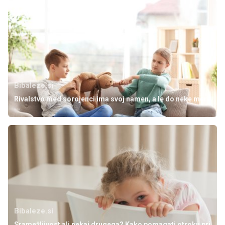
Bibaleze.si
Rivalstvo med sorojenci ima svoj namen, a le do neke mere
...
Bibaleze.si
Sramežljivost ali nekaj drugega? Kako pomagati otroku pri