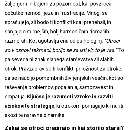
žaljenjem in bojem za pozornost, kar povzroča
občutke nemoči, jeze in frustracije. Mnogi se
sprašujejo, ali bodo ti konflikti kdaj prenehali, in
sanjajo o mirnejših, bolj harmoničnih domačih
razmerah. Kot ugotavlja ena od psihologinj:
"Otroci
so v osnovi tekmeci, borijo se za isti vir, to je vas."
To
pa seveda ni znak slabega starševstva ali slabih
otrok. Pravzaprav so ti konflikti priložnost za otroke,
da se naučijo pomembnih življenjskih veščin, kot so
reševanje problemov, pogajanja, samozavest in
empatija.
Ključno je razumeti vzroke in razviti
učinkovite strategije
, ki otrokom pomagajo krmariti
skozi te naravne dinamike.
Zakaj se otroci prepirajo in kaj storijo starši?