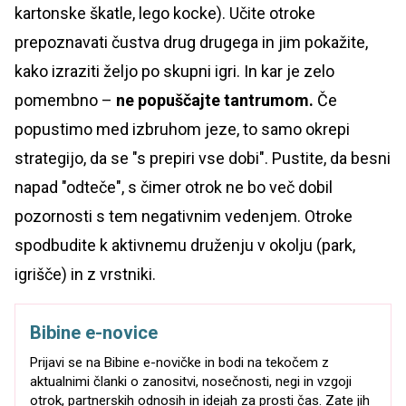
kartonske škatle, lego kocke). Učite otroke
prepoznavati čustva drug drugega in jim pokažite,
kako izraziti željo po skupni igri. In kar je zelo
pomembno –
ne popuščajte tantrumom.
Če
popustimo med izbruhom jeze, to samo okrepi
strategijo, da se "s prepiri vse dobi". Pustite, da besni
napad "odteče", s čimer otrok ne bo več dobil
pozornosti s tem negativnim vedenjem. Otroke
spodbudite k aktivnemu druženju v okolju (park,
igrišče) in z vrstniki.
Bibine e-novice
Prijavi se na Bibine e-novičke in bodi na tekočem z
aktualnimi članki o zanositvi, nosečnosti, negi in vzgoji
otrok, partnerskih odnosih in idejah za prosti čas. Zate jih