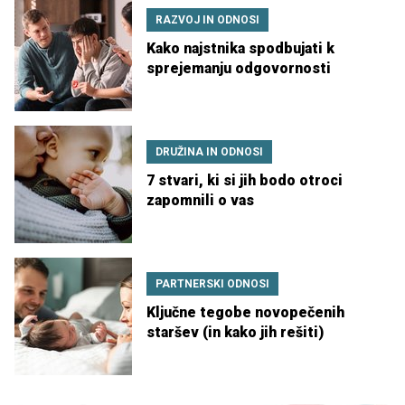
RAZVOJ IN ODNOSI
Kako najstnika spodbujati k
sprejemanju odgovornosti
DRUŽINA IN ODNOSI
7 stvari, ki si jih bodo otroci
zapomnili o vas
PARTNERSKI ODNOSI
Ključne tegobe novopečenih
staršev (in kako jih rešiti)