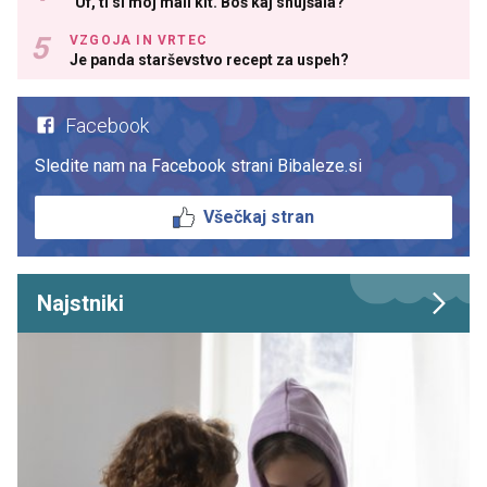
"Uf, ti si moj mali kit. Boš kaj shujšala?"
VZGOJA IN VRTEC
Je panda starševstvo recept za uspeh?
Facebook
Sledite nam na Facebook strani Bibaleze.si
Všečkaj stran
Najstniki