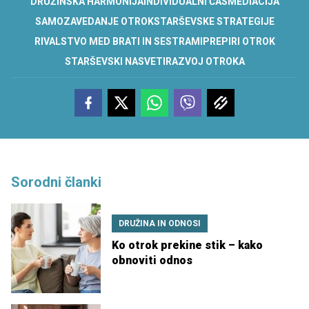
DRUŽINSKA HARMONIJA
INDIVIDUALNI ČAS
MEDIACIJA
SAMOZAVEDANJE OTROK
STARŠEVSKE STRATEGIJE
RIVALSTVO MED BRATI IN SESTRAMI
PREPIRI OTROK
STARŠEVSKI NASVETI
RAZVOJ OTROKA
Sorodni članki
DRUŽINA IN ODNOSI
Ko otrok prekine stik – kako
obnoviti odnos