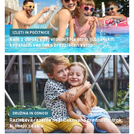
IZLETI IN POČITNICE
Kam z otroki v tej vročini? Na štirih ljubljanskih
kopališčih vas čaka brezplačen vstop
DRUŽINA IN ODNOSI
Raziskava razkrila nepričakovano prednost otrok,
ki imajo sestro