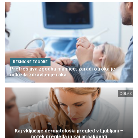
RESNIČNE ZGODBE
Pretresljiva zgodba mamice: zaradi otroka je
odložila zdravljenje raka
OGLAS
Kaj vključuje dermatološki pregled v Ljubljani –
potek pregleda in kaj pričakovati