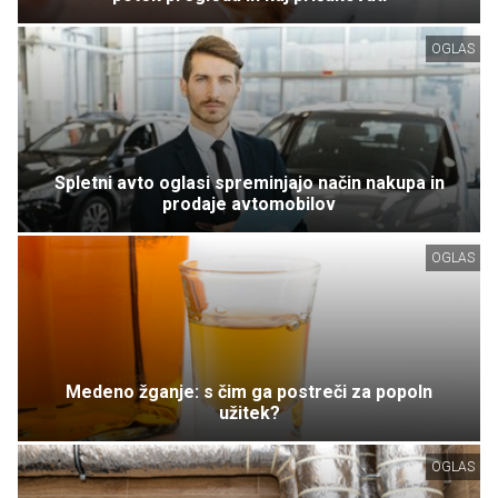
OGLAS
Spletni avto oglasi spreminjajo način nakupa in
prodaje avtomobilov
OGLAS
Medeno žganje: s čim ga postreči za popoln
užitek?
OGLAS