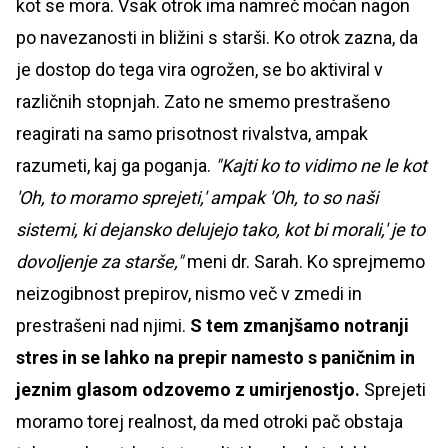
kot se mora. Vsak otrok ima namreč močan nagon
po navezanosti in bližini s starši. Ko otrok zazna, da
je dostop do tega vira ogrožen, se bo aktiviral v
različnih stopnjah. Zato ne smemo prestrašeno
reagirati na samo prisotnost rivalstva, ampak
razumeti, kaj ga poganja.
"Kajti ko to vidimo ne le kot
'Oh, to moramo sprejeti,' ampak 'Oh, to so naši
sistemi, ki dejansko delujejo tako, kot bi morali,' je to
dovoljenje za starše,"
meni dr. Sarah. Ko sprejmemo
neizogibnost prepirov, nismo več v zmedi in
prestrašeni nad njimi.
S tem zmanjšamo notranji
stres in se lahko na prepir namesto s paničnim in
jeznim glasom odzovemo z umirjenostjo.
Sprejeti
moramo torej realnost, da med otroki pač obstaja