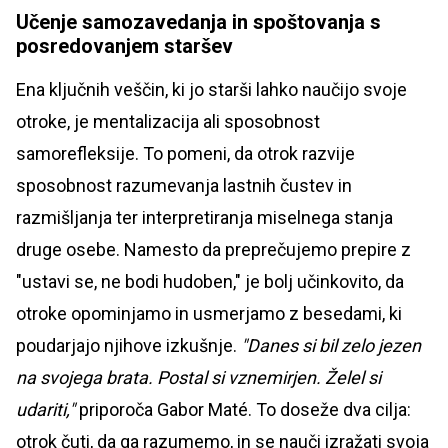
Učenje samozavedanja in spoštovanja s
posredovanjem staršev
Ena ključnih veščin, ki jo starši lahko naučijo svoje
otroke, je mentalizacija ali sposobnost
samorefleksije. To pomeni, da otrok razvije
sposobnost razumevanja lastnih čustev in
razmišljanja ter interpretiranja miselnega stanja
druge osebe. Namesto da preprečujemo prepire z
"ustavi se, ne bodi hudoben," je bolj učinkovito, da
otroke opominjamo in usmerjamo z besedami, ki
poudarjajo njihove izkušnje.
"Danes si bil zelo jezen
na svojega brata. Postal si vznemirjen. Želel si
udariti,"
priporoča Gabor Maté. To doseže dva cilja:
otrok čuti, da ga razumemo, in se nauči izražati svoja