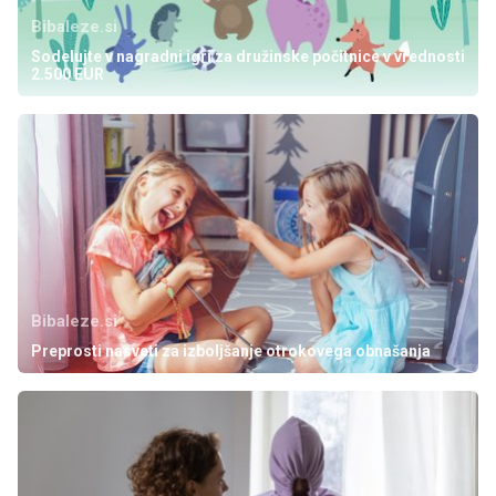
Bibaleze.si
Sodelujte v nagradni igri za družinske počitnice v vrednosti
2.500 EUR
Bibaleze.si
Preprosti nasveti za izboljšanje otrokovega obnašanja