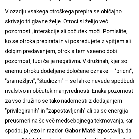
V ozadju vsakega otroškega prepira se običajno
skrivajo tri glavne želje. Otroci si želijo več
pozornosti, interakcije ali občutek moči. Pomislite,
ko se otroka prepirata in vi posredujete z vpitjem ali
dolgim predavanjem, otrok s tem vseeno dobi
pozornost, tudi če je negativna. V družinah, kjer so
enemu otroku dodeljene določene oznake – "pridni",
"sramežljivi", "študiozni" – se lahko nevede spodbudi
rivalstvo in občutek manjvrednosti. Enaka pozornost
za vso družino se tako nadomesti z dodajanjem
"privilegiranih" in "zapostavljenih" ali pa se energija
preusmeri na še več medsebojnega tekmovanja, kar
spodbuja jezo in razdor.
Gabor Maté
izpostavlja, da