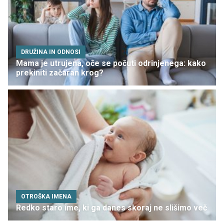
DRUŽINA IN ODNOSI
Mama je utrujena, oče se počuti odrinjenega: kako
prekiniti začaran krog?
OTROŠKA IMENA
Redko staro ime, ki ga danes skoraj ne slišimo več