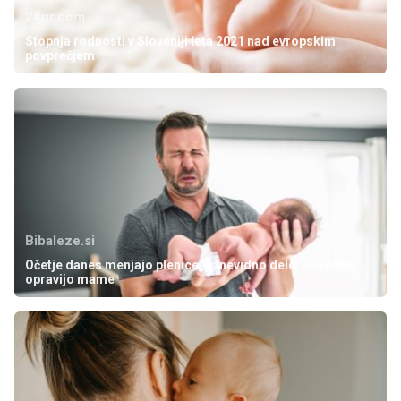
24ur.com
Stopnja rodnosti v Sloveniji leta 2021 nad evropskim
povprečjem
Bibaleze.si
Očetje danes menjajo plenice, a "nevidno delo" še vedno
opravijo mame