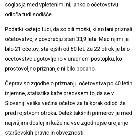
soglasja med vpletenimi ni, lahko o očetovstvu
odloča tudi sodišče.
Podatki kažejo tudi, da so bili moški, ki so lani priznali
očetovstvo, v povprečju stari 33,9 leta. Med njimi je
bilo 21 očetov, starejših od 60 let. Za 22 otrok je bilo
očetovstvo ugotovljeno v uradnem postopku, ko
prostovoljno priznanje ni bilo podano.
Čeprav so zgodbe o priznanju očetovstva po 40 letih
izjemne, statistika kaže predvsem to, da se v
Sloveniji velika večina očetov za ta korak odloči že
pred rojstvom otroka. Delež takšnih primerov je med
najvišjimi doslej in kaže na vse zgodnejše urejanje
starševskih pravic in obveznosti.