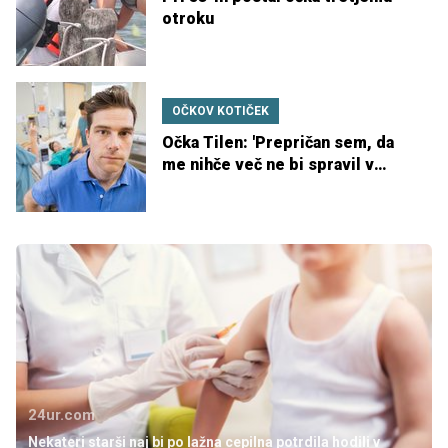
otroku
OČKOV KOTIČEK
Očka Tilen: 'Prepričan sem, da
me nihče več ne bi spravil v
porodno sobo'
24ur.com
Nekateri starši naj bi po lažna cepilna potrdila hodili v