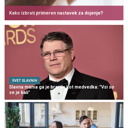
Kako izbrati primeren nastavek za dojenje?
SVET SLAVNIH
Slavna mama ga je branila kot medvedka: "Vsi so
se je bali"