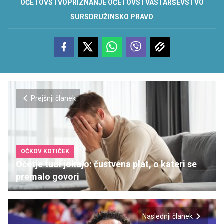
OČETOVSTVO
PRIZNANJE OČETOVSTVA
STARŠEVSTVO
SURS
DRUŽINSKO PRAVO
Prejšnji članek
OČKOV KOTIČEK
Očetje tudi jokajo: čustvena plat, o kateri se
premalo govori
Naslednji članek