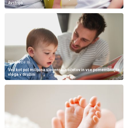
Avstrijo
Bibaleze.si
Več kot pol milijona slovenskih očetov in vse pomembnejša
vloga v družini