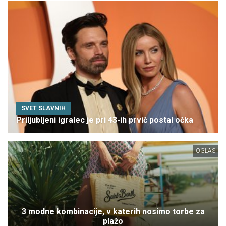
SVET SLAVNIH
Priljubljeni igralec je pri 43-ih prvič postal očka
OGLAS
3 modne kombinacije, v katerih nosimo torbe za
plažo