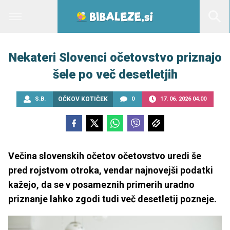
Nekateri Slovenci očetovstvo priznajo
šele po več desetletjih
S.B.
OČKOV KOTIČEK
0
17. 06. 2026 04.00
Večina slovenskih očetov očetovstvo uredi še
pred rojstvom otroka, vendar najnovejši podatki
kažejo, da se v posameznih primerih uradno
priznanje lahko zgodi tudi več desetletij pozneje.