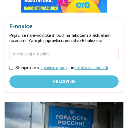
E-novice
Prijavi se na e-novičke in bodi na tekočem z aktualnimi
novicami. Zate jih pripravlja uredništvo Bibaleze.si.
Strinjam se s
splošnimi pogoji
in
politiko zasebnosti
.
PRIJAVI SE