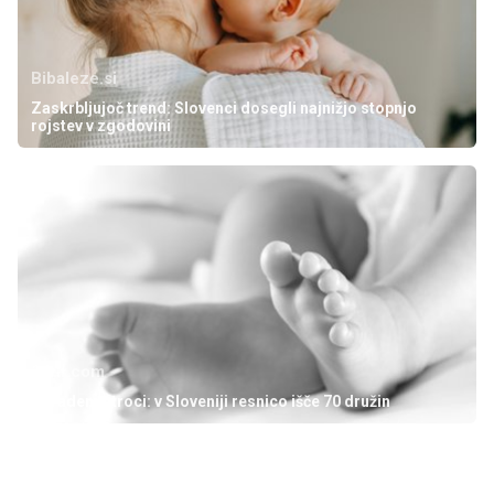
Bibaleze.si
Zaskrbljujoč trend: Slovenci dosegli najnižjo stopnjo
rojstev v zgodovini
24ur.com
Ukradeni otroci: v Sloveniji resnico išče 70 družin