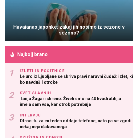
Havaianas japonke: zakaj jih nosimo iz sezone v
sezono?
Najbolj brano
IZLETI IN POČITNICE
Le uro iz Ljubljane se skriva pravi naravni čudež: izlet, ki
bo navdušil otroke
SVET SLAVNIH
Tanja Žagar iskreno: Živeli smo na 40 kvadratih, a
imela sem vse, kar otrok potrebuje
INTERVJU
Otroci tu za en teden oddajo telefone, nato pa se zgodi
nekaj nepričakovanega
DRUŽINA IN ODNOSI