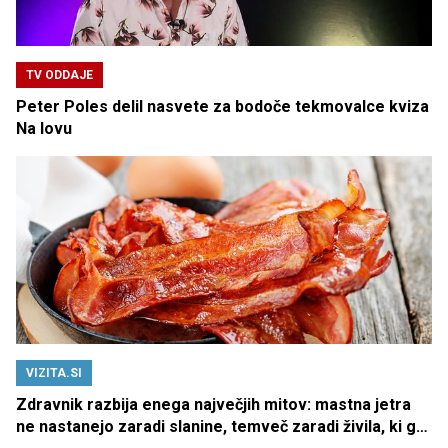
TV ODDAJE
Peter Poles delil nasvete za bodoče tekmovalce kviza
Na lovu
VIZITA.SI
Zdravnik razbija enega največjih mitov: mastna jetra
ne nastanejo zaradi slanine, temveč zaradi živila, ki ga