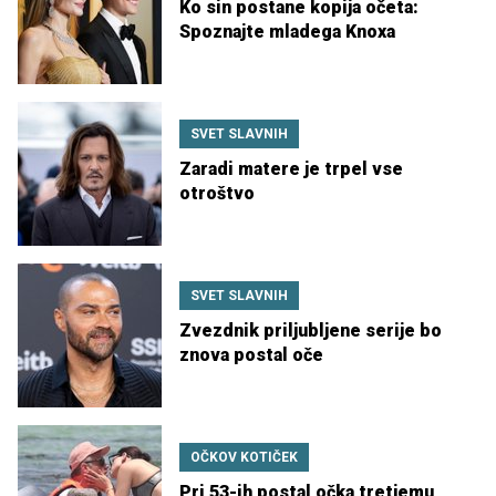
Ko sin postane kopija očeta:
Spoznajte mladega Knoxa
SVET SLAVNIH
Zaradi matere je trpel vse
otroštvo
SVET SLAVNIH
Zvezdnik priljubljene serije bo
znova postal oče
OČKOV KOTIČEK
Pri 53-ih postal očka tretjemu