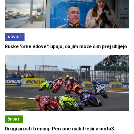
NOVICE
Ruske 'črne vdove': upajo, da jim može čim prej ubijejo
ŠPORT
Drugi prosti trening: Perrone najhitrejši v moto3