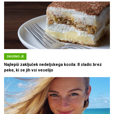
imamo vsi radi
OKUSNO.JE
Najlepši zaključek nedeljskega kosila: 8 sladic brez
peke, ki se jih vsi veselijo