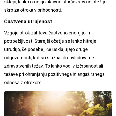
sklepi, lahko omejijo aktivno starševstvo in otežijo
skrb za otroka v prihodnosti.
Čustvena utrujenost
Vzgoja otrok zahteva čustveno energijo in
potrpežljivost. Starejši očetje se lahko hitreje
utrudijo, še posebej, če usklajujejo druge
odgovornosti, kot so služba ali obvladovanje
zdravstvenih težav. To lahko vodi v izčrpanost ali
težave pri ohranjanju pozitivnega in angažiranega
odnosa z otrokom.