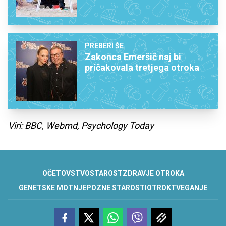
PREBERI ŠE
Zakonca Emeršič naj bi
pričakovala tretjega otroka
Viri: BBC, Webmd, Psychology Today
OČETOVSTVO
STAROST
ZDRAVJE OTROKA
GENETSKE MOTNJE
POZNE STAROSTI
OTROK
TVEGANJE