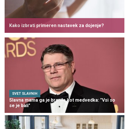
Kako izbrati primeren nastavek za dojenje?
SVET SLAVNIH
Slavna mama ga je branila kot medvedka: "Vsi so
se je bali"