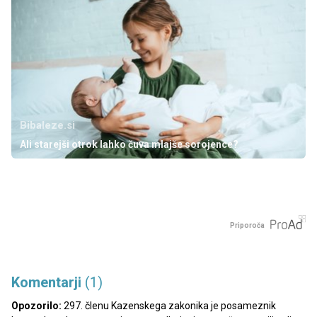
Bibaleze.si
Ali starejši otrok lahko čuva mlajše sorojence?
Priporoča
Komentarji
(1)
Opozorilo:
297. členu Kazenskega zakonika je posameznik