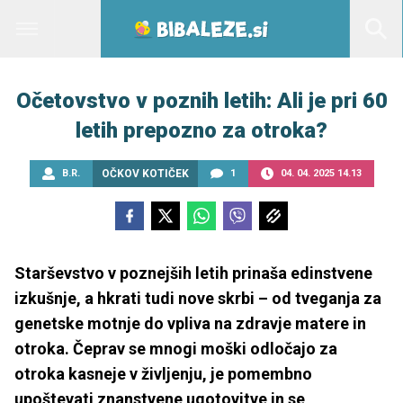
Očetovstvo v poznih letih: Ali je pri 60
letih prepozno za otroka?
B.R.
OČKOV KOTIČEK
1
04. 04. 2025 14.13
Starševstvo v poznejših letih prinaša edinstvene
izkušnje, a hkrati tudi nove skrbi – od tveganja za
genetske motnje do vpliva na zdravje matere in
otroka. Čeprav se mnogi moški odločajo za
otroka kasneje v življenju, je pomembno
upoštevati znanstvene ugotovitve in se