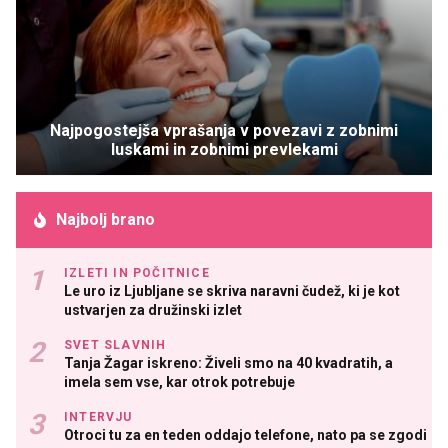
Najpogostejša vprašanja v povezavi z zobnimi
luskami in zobnimi prevlekami
Najbolj brano
IZLETI IN POČITNICE
Le uro iz Ljubljane se skriva naravni čudež, ki je kot
ustvarjen za družinski izlet
SVET SLAVNIH
Tanja Žagar iskreno: Živeli smo na 40 kvadratih, a
imela sem vse, kar otrok potrebuje
INTERVJU
Otroci tu za en teden oddajo telefone, nato pa se zgodi