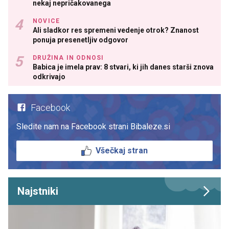
nekaj nepričakovanega
NOVICE
Ali sladkor res spremeni vedenje otrok? Znanost
ponuja presenetljiv odgovor
DRUŽINA IN ODNOSI
Babica je imela prav: 8 stvari, ki jih danes starši znova
odkrivajo
Facebook
Sledite nam na Facebook strani Bibaleze.si
Všečkaj stran
Najstniki