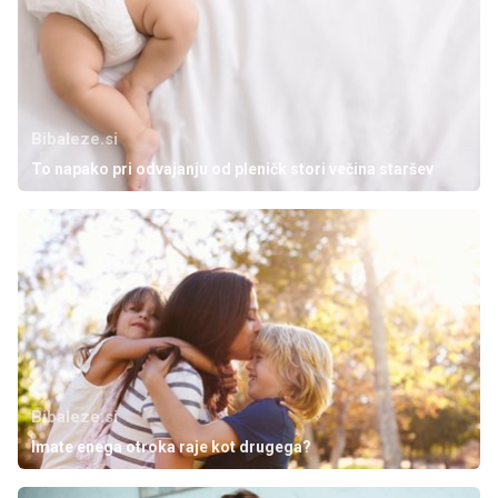
Bibaleze.si
To napako pri odvajanju od pleničk stori večina staršev
Bibaleze.si
Imate enega otroka raje kot drugega?