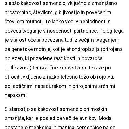
slabšo kakovost semenčic, vključno z zmanjšano
prostornino, številom, gibljivostjo in povečanim
številom mutacij. To lahko vodi v neplodnost in
poveča tveganje v nosečnosti partnerice. Poleg tega
je starost očeta povezana tudi z večjim tveganjem
za genetske motnje, kot je ahondroplazija (prirojena
bolezen, ki prizadene rast kosti in povzroča
pritlikavost) ter različne zdravstvene težave pri
otrocih, vključno z nizko telesno težo ob rojstvu,
epileptičnimi napadi, rakom in prirojenimi srčnimi
napakami.
S starostjo se kakovost semenčic pri moških
zmanjša, kar je posledica več dejavnikov. Moda
postanejo mehkejša in manjša, semenčice pa se