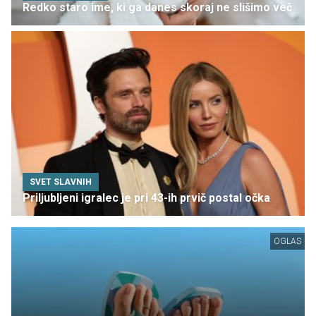
Redko staro ime, ki ga danes skoraj ne slišimo več
SVET SLAVNIH
Priljubljeni igralec je pri 43-ih prvič postal očka
OGLAS