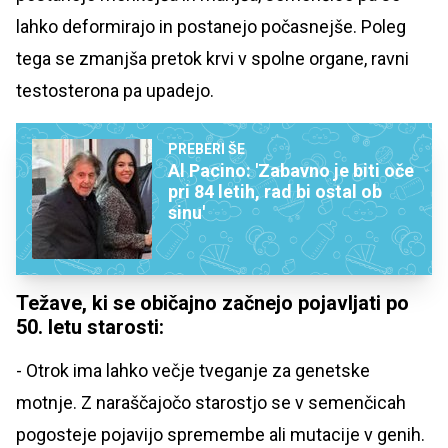
lahko deformirajo in postanejo počasnejše. Poleg
tega se zmanjša pretok krvi v spolne organe, ravni
testosterona pa upadejo.
PREBERI ŠE
Al Pacino: 'Zabavno je biti oče
pri 84 letih, rad bi ostal ob
sinu'
Težave, ki se običajno začnejo pojavljati po
50. letu starosti:
- Otrok ima lahko večje tveganje za genetske
motnje. Z naraščajočo starostjo se v semenčicah
pogosteje pojavijo spremembe ali mutacije v genih.