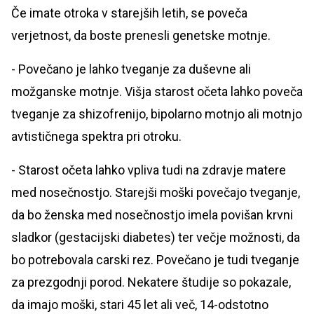
Če imate otroka v starejših letih, se poveča
verjetnost, da boste prenesli genetske motnje.
- Povečano je lahko tveganje za duševne ali
možganske motnje. Višja starost očeta lahko poveča
tveganje za shizofrenijo, bipolarno motnjo ali motnjo
avtističnega spektra pri otroku.
- Starost očeta lahko vpliva tudi na zdravje matere
med nosečnostjo. Starejši moški povečajo tveganje,
da bo ženska med nosečnostjo imela povišan krvni
sladkor (gestacijski diabetes) ter večje možnosti, da
bo potrebovala carski rez. Povečano je tudi tveganje
za prezgodnji porod. Nekatere študije so pokazale,
da imajo moški, stari 45 let ali več, 14-odstotno