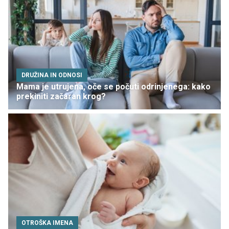
DRUŽINA IN ODNOSI
Mama je utrujena, oče se počuti odrinjenega: kako
prekiniti začaran krog?
OTROŠKA IMENA