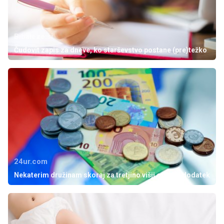
Bibaleze.si
Čudovit zapis za dneve, ko starševstvo postane (pre)težko
24ur.com
Nekaterim družinam skoraj za tretjino višji otroški dodatek