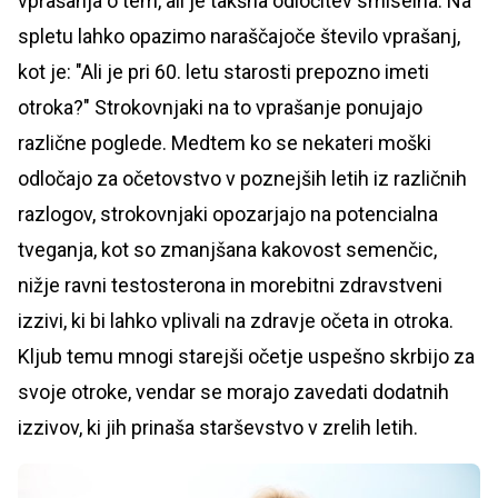
vprašanja o tem, ali je takšna odločitev smiselna. Na
spletu lahko opazimo naraščajoče število vprašanj,
kot je: "Ali je pri 60. letu starosti prepozno imeti
otroka?" Strokovnjaki na to vprašanje ponujajo
različne poglede. Medtem ko se nekateri moški
odločajo za očetovstvo v poznejših letih iz različnih
razlogov, strokovnjaki opozarjajo na potencialna
tveganja, kot so zmanjšana kakovost semenčic,
nižje ravni testosterona in morebitni zdravstveni
izzivi, ki bi lahko vplivali na zdravje očeta in otroka.
Kljub temu mnogi starejši očetje uspešno skrbijo za
svoje otroke, vendar se morajo zavedati dodatnih
izzivov, ki jih prinaša starševstvo v zrelih letih.