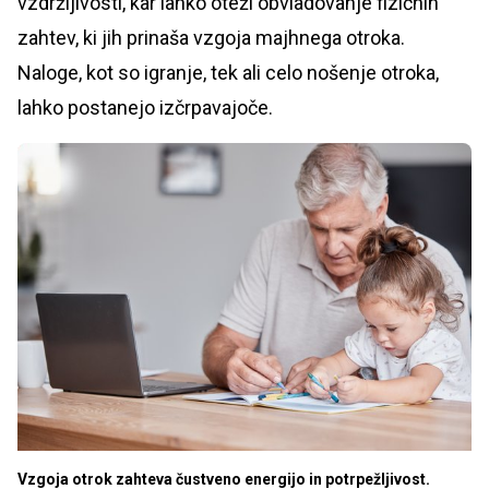
vzdržljivosti, kar lahko oteži obvladovanje fizičnih
zahtev, ki jih prinaša vzgoja majhnega otroka.
Naloge, kot so igranje, tek ali celo nošenje otroka,
lahko postanejo izčrpavajoče.
Vzgoja otrok zahteva čustveno energijo in potrpežljivost.