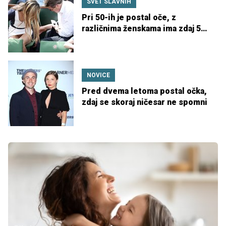
SVET SLAVNIH
Pri 50-ih je postal oče, z
različnima ženskama ima zdaj 5
otrok
NOVICE
Pred dvema letoma postal očka,
zdaj se skoraj ničesar ne spomni