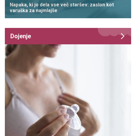
Napaka, ki jo dela vse več staršev: zaslon kot
varuška za najmlajše
Dojenje