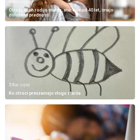
Bibaleze.si
Otroci, ki jih rodijo mame, starejše od 40 let, imajo
določene prednosti
24ur.com
Ko otroci prevzamejo vlogo starša