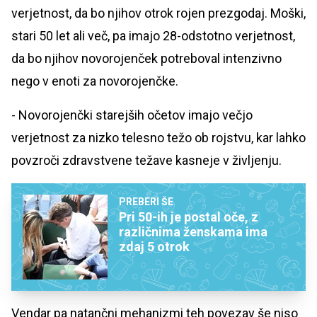
verjetnost, da bo njihov otrok rojen prezgodaj. Moški,
stari 50 let ali več, pa imajo 28-odstotno verjetnost,
da bo njihov novorojenček potreboval intenzivno
nego v enoti za novorojenčke.
- Novorojenčki starejših očetov imajo večjo
verjetnost za nizko telesno težo ob rojstvu, kar lahko
povzroči zdravstvene težave kasneje v življenju.
PREBERI ŠE
Pri 50-ih je postal oče, z
različnima ženskama ima
zdaj 5 otrok
Vendar pa natančni mehanizmi teh povezav še niso