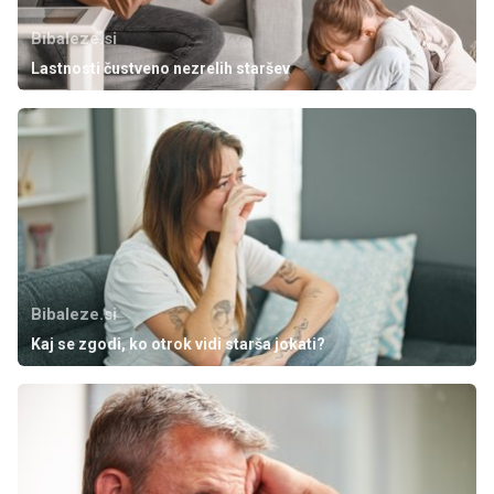
Bibaleze.si
Lastnosti čustveno nezrelih staršev
Bibaleze.si
Kaj se zgodi, ko otrok vidi starša jokati?