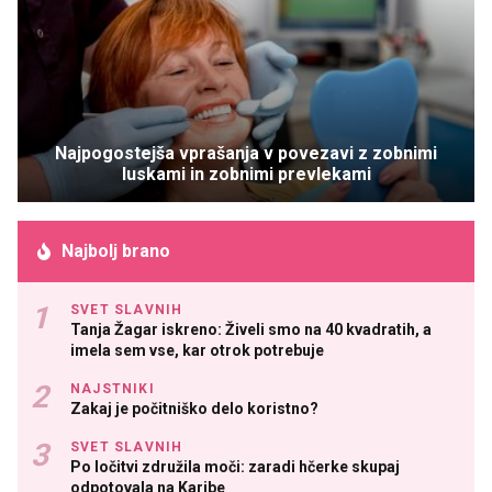
Najpogostejša vprašanja v povezavi z zobnimi
luskami in zobnimi prevlekami
Najbolj brano
SVET SLAVNIH
Tanja Žagar iskreno: Živeli smo na 40 kvadratih, a
imela sem vse, kar otrok potrebuje
NAJSTNIKI
Zakaj je počitniško delo koristno?
SVET SLAVNIH
Po ločitvi združila moči: zaradi hčerke skupaj
odpotovala na Karibe