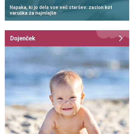
Napaka, ki jo dela vse več staršev: zaslon kot
varuška za najmlajše
Dojenček