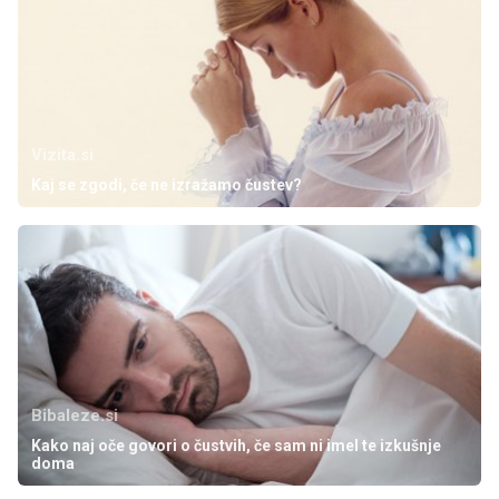
Vizita.si
Kaj se zgodi, če ne izražamo čustev?
Bibaleze.si
Kako naj oče govori o čustvih, če sam ni imel te izkušnje
doma