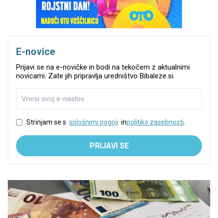
E-novice
Prijavi se na e-novičke in bodi na tekočem z aktualnimi
novicami. Zate jih pripravlja uredništvo Bibaleze.si.
Strinjam se s
splošnimi pogoji
in
politiko zasebnosti
.
PRIJAVI SE