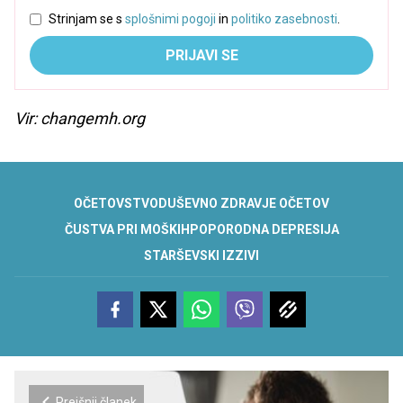
Strinjam se s
splošnimi pogoji
in
politiko zasebnosti
.
PRIJAVI SE
Vir: changemh.org
OČETOVSTVO
DUŠEVNO ZDRAVJE OČETOV
ČUSTVA PRI MOŠKIH
POPORODNA DEPRESIJA
STARŠEVSKI IZZIVI
Prejšnji članek