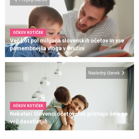
OČKOV KOTIČEK
Več kot pol milijona slovenskih očetov in vse
pomembnejša vloga v družini
Naslednji članek
OČKOV KOTIČEK
Nekateri Slovenci očetovstvo priznajo šele po
več desetletjih