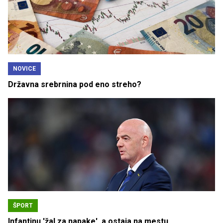
NOVICE
Državna srebrnina pod eno streho?
ŠPORT
Infantinu 'žal za napake', a ostaja na mestu