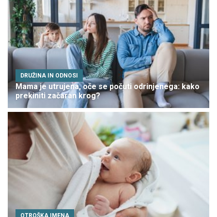
DRUŽINA IN ODNOSI
Mama je utrujena, oče se počuti odrinjenega: kako
prekiniti začaran krog?
OTROŠKA IMENA