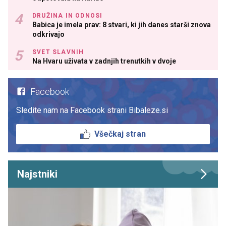
DRUŽINA IN ODNOSI
Babica je imela prav: 8 stvari, ki jih danes starši znova
odkrivajo
SVET SLAVNIH
Na Hvaru uživata v zadnjih trenutkih v dvoje
Facebook
Sledite nam na Facebook strani Bibaleze.si
Všečkaj stran
Najstniki