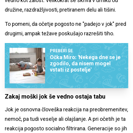
vedno kot žalost. Velikokrat se skriva v umiku od
družine, razdražljivosti, pretiranem delu ali tišini.
To pomeni, da očetje pogosto ne "padejo v jok" pred
drugimi, ampak težave poskušajo razrešiti tiho.
PREBERI ŠE
Očka Miro: 'Nekega dne se je
zgodilo, da nisem mogel
vstati iz postelje'
Zakaj moški jok še vedno ostaja tabu
Jok je osnovna človeška reakcija na preobremenitev,
nemoč, pa tudi veselje ali olajšanje. A pri očetih je ta
reakcija pogosto socialno filtrirana. Generacije so jih