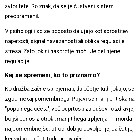
avtoritete. So znak, da se je čustveni sistem
preobremenil.
V psihologiji solze pogosto delujejo kot sprostitev
napetosti, signal navezanosti ali oblika regulacije
stresa. Zato jok ni nasprotje moči. Je del njene
regulacije.
Kaj se spremeni, ko to priznamo?
Ko družba začne sprejemati, da očetje tudi jokajo, se
zgodi nekaj pomembnega. Pojavi se manj pritiska na
"popolnega očeta", več odprtosti za duševno zdravje,
boljši odnos z otroki, manj tihega trpljenja. In morda
najpomembnejše: otroci dobijo dovoljenje, da čutijo,
ker vidijo, da čuti tudi njihov oče.