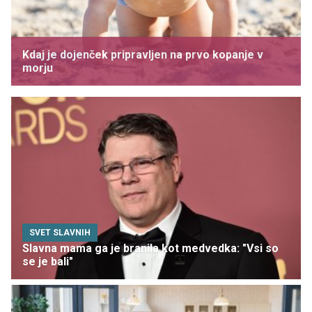
Kdaj je dojenček pripravljen na prvo kopanje v
morju
SVET SLAVNIH
Slavna mama ga je branila kot medvedka: "Vsi so
se je bali"