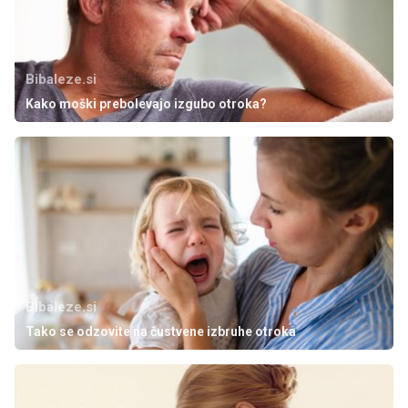
Bibaleze.si
Kako moški prebolevajo izgubo otroka?
Bibaleze.si
Tako se odzovite na čustvene izbruhe otroka