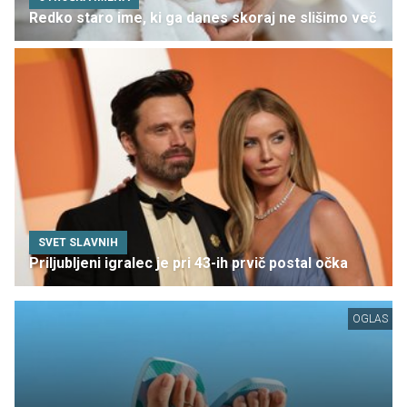
Redko staro ime, ki ga danes skoraj ne slišimo več
SVET SLAVNIH
Priljubljeni igralec je pri 43-ih prvič postal očka
OGLAS