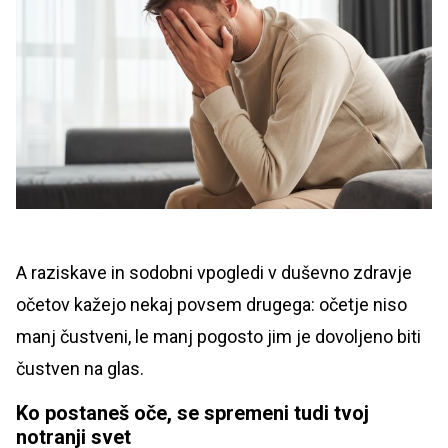
A raziskave in sodobni vpogledi v duševno zdravje
očetov kažejo nekaj povsem drugega: očetje niso
manj čustveni, le manj pogosto jim je dovoljeno biti
čustven na glas.
Ko postaneš oče, se spremeni tudi tvoj
notranji svet