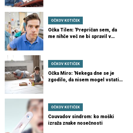
OČKOV KOTIČEK
Očka Tilen: 'Prepričan sem, da
me nihče več ne bi spravil v
porodno sobo'
OČKOV KOTIČEK
Očka Miro: 'Nekega dne se je
zgodilo, da nisem mogel vstati
iz postelje'
OČKOV KOTIČEK
Couvadov sindrom: ko moški
izraža znake nosečnosti