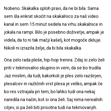
Nobeno. Skakalka sploh pravi, da ne bi bila. Sama
sem šla enkrat skočit na skakalnico za naš video
kanal in sem 15 minut sedela na vrhu skakalnice in
jokala na rampi. Bilo je posebno doživetje, ampak je
videla, da to ni tak mačji kašelj, kot mogoče deluje.
Nikoli ni izrazila želje, da bi bila skakalka.
Ona zelo rada pleše, hip-hop trenira. Zdaj si zelo želi
priti v tekmovalno skupino in vem, da se bo trudila.
Jaz mislim, da tudi, kakorkoli je ples zelo razširjen,
plesalcev in različnih vrst plesa je veliko, ampak če
bo res vztrajala pri tem, bo lahko tudi ona nekaj
naredila na način, kot si ona želi. Saj nima nerealnih
ciljev, si pa želi biti prisotna tudi na tekmovanjih.