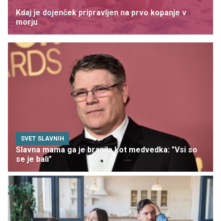
Kdaj je dojenček pripravljen na prvo kopanje v
morju
SVET SLAVNIH
Slavna mama ga je branila kot medvedka: "Vsi so
se je bali"