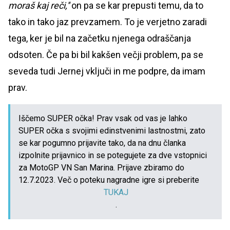
moraš kaj reči,''
on pa se kar prepusti temu, da to
tako in tako jaz prevzamem. To je verjetno zaradi
tega, ker je bil na začetku njenega odraščanja
odsoten. Če pa bi bil kakšen večji problem, pa se
seveda tudi Jernej vključi in me podpre, da imam
prav.
Iščemo SUPER očka! Prav vsak od vas je lahko
SUPER očka s svojimi edinstvenimi lastnostmi, zato
se kar pogumno prijavite tako, da na dnu članka
izpolnite prijavnico in se potegujete za dve vstopnici
za MotoGP VN San Marina. Prijave zbiramo do
12.7.2023. Več o poteku nagradne igre si preberite
TUKAJ
.