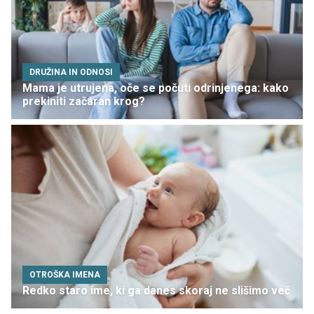
DRUŽINA IN ODNOSI
Mama je utrujena, oče se počuti odrinjenega: kako
prekiniti začaran krog?
OTROŠKA IMENA
Redko staro ime, ki ga danes skoraj ne slišimo več