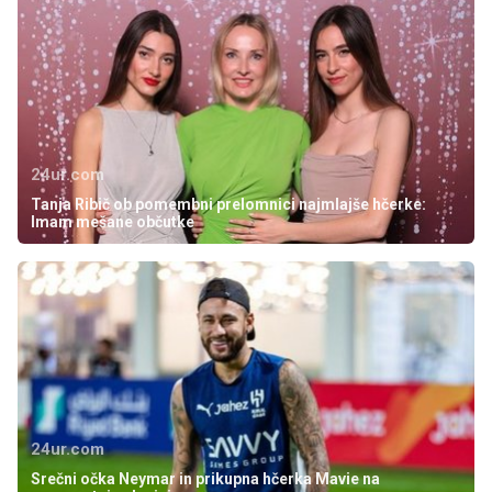
24ur.com
Tanja Ribič ob pomembni prelomnici najmlajše hčerke:
Imam mešane občutke
24ur.com
Srečni očka Neymar in prikupna hčerka Mavie na