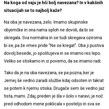
Na koga od vaju je hči bolj navezana? In v kakšnih
situacijah se to najbolj kaže?
Na oba je navezana, zelo. Imamo skupinske
objemčke in ona nama sploh ne dovoli, da bi se
skregala. Sva normalna in se tudi skregava oziroma
bi se, pa že vmes pride "Ne se kregat". Oba ji pustiva
dovolj besede, jo spoštujeva in se imamo res lepo.
Veliko se stiskamo in si povemo, da se imamo radi.
Tako da je na oba navezana, se pa pozna, ker je
Jernej še vedno zaradi službe kdaj odsoten in takrat
se potem k njemu stiska. Drugače sem še vedno jaz
tista, mami. Zdaj, preden je šla v šolo v naravi, je noč
pred odhodom mene poklicala v posteljo in sva se