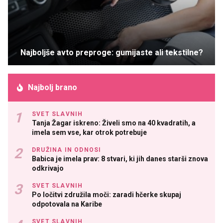
Najboljše avto preproge: gumijaste ali tekstilne?
Najbolj brano
SVET SLAVNIH
Tanja Žagar iskreno: Živeli smo na 40 kvadratih, a
imela sem vse, kar otrok potrebuje
DRUŽINA IN ODNOSI
Babica je imela prav: 8 stvari, ki jih danes starši znova
odkrivajo
SVET SLAVNIH
Po ločitvi združila moči: zaradi hčerke skupaj
odpotovala na Karibe
SVET SLAVNIH