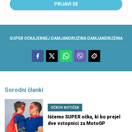
PRIJAVI SE
SUPER OČKA
JERNEJ DAMJAN
DRUŽINA DAMJAN
DRUŽINA
Sorodni članki
OČKOV KOTIČEK
Iščemo SUPER očka, ki bo prejel
dve vstopnici za MotoGP