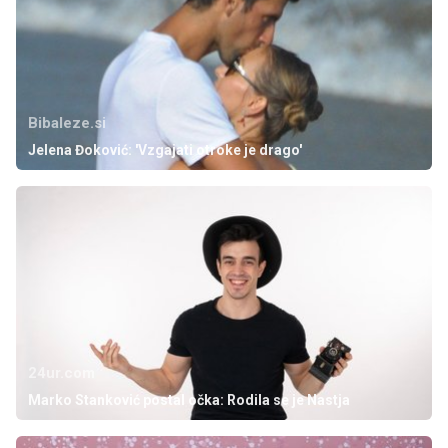
Bibaleze.si
Jelena Đoković: 'Vzgajati otroke je drago'
24ur.com
Marko Stanković postal očka: Rodila se je Nastja