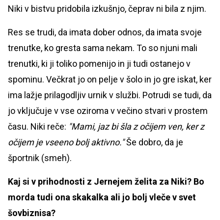
Niki v bistvu pridobila izkušnjo, čeprav ni bila z njim.
Res se trudi, da imata dober odnos, da imata svoje
trenutke, ko gresta sama nekam. To so njuni mali
trenutki, ki ji toliko pomenijo in ji tudi ostanejo v
spominu. Večkrat jo on pelje v šolo in jo gre iskat, ker
ima lažje prilagodljiv urnik v službi. Potrudi se tudi, da
jo vključuje v vse oziroma v večino stvari v prostem
času. Niki reče:
"Mami, jaz bi šla z očijem ven, ker z
očijem je vseeno bolj aktivno."
Še dobro, da je
športnik (smeh).
Kaj si v prihodnosti z Jernejem želita za Niki? Bo
morda tudi ona skakalka ali jo bolj vleče v svet
šovbiznisa?