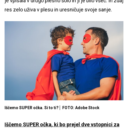
je vpisala v drugo plesno šolo in ji je bilo všeč. In zdaj
res zelo uživa v plesu in uresničuje svoje sanje.
Iščemo SUPER očka. Si to ti?
FOTO: Adobe Stock
Iščemo SUPER očka, ki bo prejel dve vstopnici za