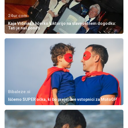
24ur.com
Kaja Vidmar s hčerko Viktorijo na slavnostnem dogodku:
Tati je naš ponos
Bibaleze.si
Iščemo SUPER očka, ki bo prejel dve vstopnici za MotoGP