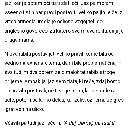
jaz, ker je potem oči tisti zlati oči. Jaz pa moram
vseeno tistih par pravil postaviti, veliko pa jih je že iz
vrtca prinesla. Imela je odlično vzgojiteljico,
angleško govorečo, za katero sva midva rekla, da ji je
druga mama.
Nisva rabila postavljati veliko pravil, ker je bila od
vedno naravnana k temu, da ni bila problematična, in
sva tudi midva potem zelo malokrat rabila stroge
prijeme. Ampak ja, jaz sem tista, ki reče, zdaj bomo
pa pravila postavili, učiti se je treba, ko se pride iz
šole, potem pa lahko delaš, kar želiš, oziroma se greš
igrat ven na ulico.
Včasih pa tudi jaz rečem:
"A daj, Jernej, pa tudi ti