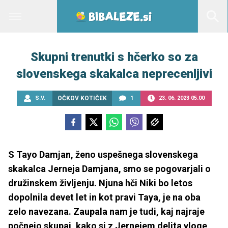
Skupni trenutki s hčerko so za
slovenskega skakalca neprecenljivi
S.V.
OČKOV KOTIČEK
1
23. 06. 2023 05.00
S Tayo Damjan, ženo uspešnega slovenskega
skakalca Jerneja Damjana, smo se pogovarjali o
družinskem življenju. Njuna hči Niki bo letos
dopolnila devet let in kot pravi Taya, je na oba
zelo navezana. Zaupala nam je tudi, kaj najraje
počnejo skupaj, kako si z Jernejem delita vloge