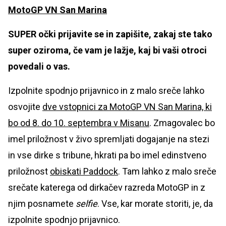
MotoGP VN San Marina
SUPER očki prijavite se in zapišite, zakaj ste tako
super oziroma, če vam je lažje, kaj bi vaši otroci
povedali o vas.
Izpolnite spodnjo prijavnico in z malo sreče lahko
osvojite
dve vstopnici za MotoGP VN San Marina, ki
bo od 8. do 10. septembra v Misanu
. Zmagovalec bo
imel priložnost v živo spremljati dogajanje na stezi
in vse dirke s tribune, hkrati pa bo imel edinstveno
priložnost
obiskati Paddock
. Tam lahko z malo sreče
srečate katerega od dirkačev razreda MotoGP in z
njim posnamete
selfie
. Vse, kar morate storiti, je, da
izpolnite spodnjo prijavnico.