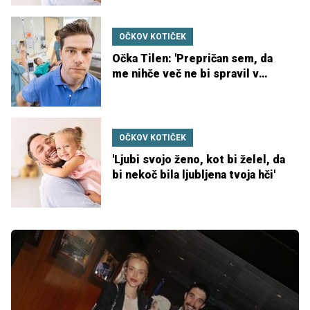
OČKOV KOTIČEK
Očka Tilen: 'Prepričan sem, da
me nihče več ne bi spravil v
porodno sobo'
OČKOV KOTIČEK
'Ljubi svojo ženo, kot bi želel, da
bi nekoč bila ljubljena tvoja hči'