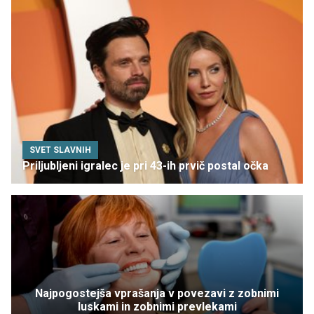
SVET SLAVNIH
Priljubljeni igralec je pri 43-ih prvič postal očka
Najpogostejša vprašanja v povezavi z zobnimi
luskami in zobnimi prevlekami