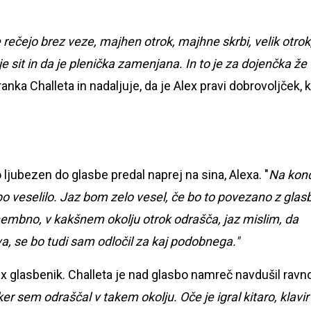
 rečejo brez veze, majhen otrok, majhne skrbi, velik otrok
je sit in da je plenička zamenjana. In to je za dojenčka že
nka Challeta in nadaljuje, da je Alex pravi dobrovoljček, k
o ljubezen do glasbe predal naprej na sina, Alexa. "
Na kon
a bo veselilo. Jaz bom zelo vesel, če bo to povezano z glas
embno, v kakšnem okolju otrok odrašča, jaz mislim, da
a, se bo tudi sam odločil za kaj podobnega."
ex glasbenik. Challeta je nad glasbo namreč navdušil ravn
er sem odraščal v takem okolju. Oče je igral kitaro, klavir