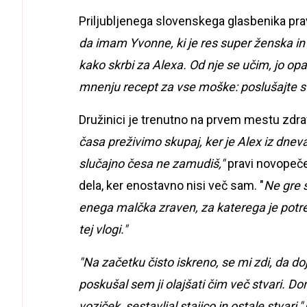
Time
Priljubljenega slovenskega glasbenika prav 
da imam Yvonne, ki je res super ženska i
kako skrbi za Alexa. Od nje se učim, jo o
mnenju recept za vse moške: poslušajte svo
Družinici je trenutno na prvem mestu zdra
časa preživimo skupaj, ker je Alex iz dneva v
slučajno česa ne zamudiš,"
pravi novopeče
dela, ker enostavno nisi več sam. "
Ne gre 
enega malčka zraven, za katerega je potre
tej vlogi."
"Na začetku čisto iskreno, se mi zdi, da 
poskušal sem ji olajšati čim več stvari. Do
voziček, sestavljal stajico in ostale stvari,"