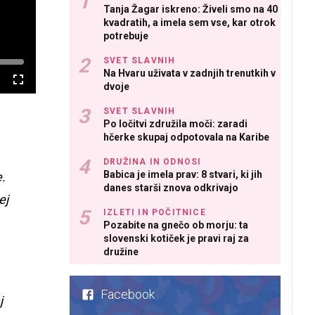
Tanja Žagar iskreno: Živeli smo na 40
kvadratih, a imela sem vse, kar otrok
potrebuje
SVET SLAVNIH
Na Hvaru uživata v zadnjih trenutkih v
Celozaslonski
dvoje
način
SVET SLAVNIH
Po ločitvi združila moči: zaradi
hčerke skupaj odpotovala na Karibe
DRUŽINA IN ODNOSI
Babica je imela prav: 8 stvari, ki jih
e.
danes starši znova odkrivajo
ej
IZLETI IN POČITNICE
Pozabite na gnečo ob morju: ta
slovenski kotiček je pravi raj za
družine
Facebook
j