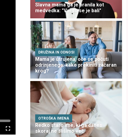
Slavna mama ga je branila kot
medvedka: "Vsi so se je bali"
DRUŽINA IN ODNOSI
Mama je utrujena, oče se počuti
odrinjenega: kako prekiniti začaran
krog?
OTROŠKA IMENA
Redko staro ime, ki ga danes
skoraj ne slišimo več
Celozaslonski
način