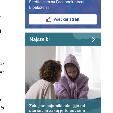
Sledite nam na Facebook strani
Bibaleze.si
,
Všečkaj stran
i
Najstniki
cu
bo
o
Zakaj se najstniki oddaljijo od
 in
staršev in zakaj je to povsem