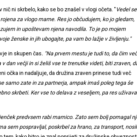
nič ni skrbelo, kako se bo znašel v vlogi očeta. "
Vedel s
n rojena za vlogo mame. Res jo občudujem, ko jo gledam,
pazujem in upoštevam njena navodila. To je po mojem
je ženske in jih ubogajte, pa vam bo lažje v življenju."
vje in skupen čas
. "Na prvem mestu je tudi to, da čim ve
 dan večji in si želiš vse te trenutke videti, biti zraven, d
ni očka in nadaljuje, da družina zraven prinese tudi več
se samo zate in za partnerja, ampak imaš poleg tega še
bno skrbeti. Ker vse to delava z veseljem, pa res uživava
dojenček predvsem rabi mamico. Zato sem bolj pomagal nje
ma sem pospravljal, poskrbel za hrano, za transport, nosil
o tem, kako hitro je znal poprijeti za družinske obveznost