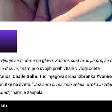
ljenje se ti obrne na glavo. Začutiš čustva, ki jih prej še n
 ne doživiš,"
nam je o svojih prvih vtisih v vlogi očeta
zaupal
Challe Salle
. Tudi njegova
srčna izbranka Yvonne
bčutke na svetu. "
Jaz sem si res zelo želela otroka in zdaj
kundi,"
nam je zaupala.
tkih