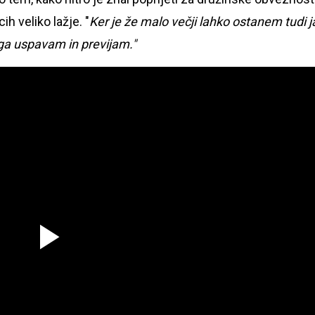
h veliko lažje. "
Ker je že malo večji lahko ostanem tudi j
ga uspavam in previjam."
Predvajaj