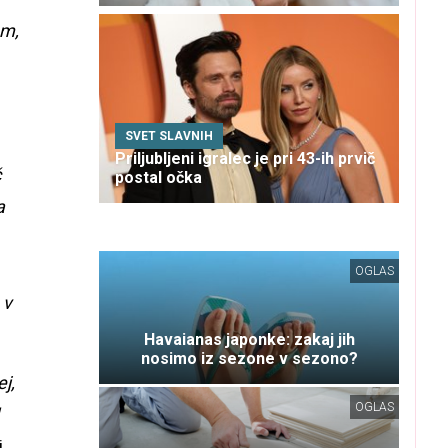
em,
SVET SLAVNIH
Priljubljeni igralec je pri 43-ih prvič
č
postal očka
a
OGLAS
 v
Havaianas japonke: zakaj jih
nosimo iz sezone v sezono?
j,
OGLAS
i