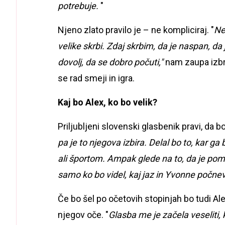
potrebuje.
"
Njeno zlato pravilo je – ne kompliciraj. "
Ne
velike skrbi. Zdaj skrbim, da je naspan, da 
dovolj, da se dobro počuti,"
nam zaupa izbra
se rad smeji in igra.
Kaj bo Alex, ko bo velik?
Priljubljeni slovenski glasbenik pravi, da b
pa je to njegova izbira. Delal bo to, kar g
ali športom. Ampak glede na to, da je pom
samo ko bo videl, kaj jaz in Yvonne počnev
Če bo šel po očetovih stopinjah bo tudi Al
njegov oče. "
Glasba me je začela veseliti, k