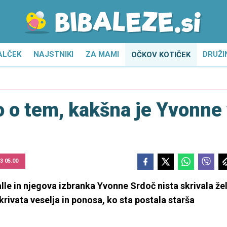
ALČEK
NAJSTNIKI
ZA MAMI
DRUŽI
OČKOV KOTIČEK
o o tem, kakšna je Yvonne
23 05.00
alle in njegova izbranka Yvonne Srdoč nista skrivala žel
skrivata veselja in ponosa, ko sta postala starša