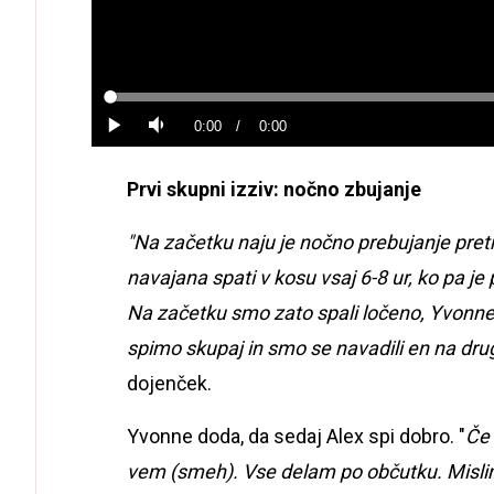
Loaded
:
0%
Current
0:00
/
Duration
0:00
Predvajaj
Tiho
Time
Prvi skupni izziv: nočno zbujanje
"Na začetku naju je nočno prebujanje pretre
navajana spati v kosu vsaj 6-8 ur, ko pa je 
Na začetku smo zato spali ločeno, Yvonne 
spimo skupaj in smo se navadili en na dru
dojenček.
Yvonne doda, da sedaj Alex spi dobro. "
Če 
vem (smeh). Vse delam po občutku. Mislim