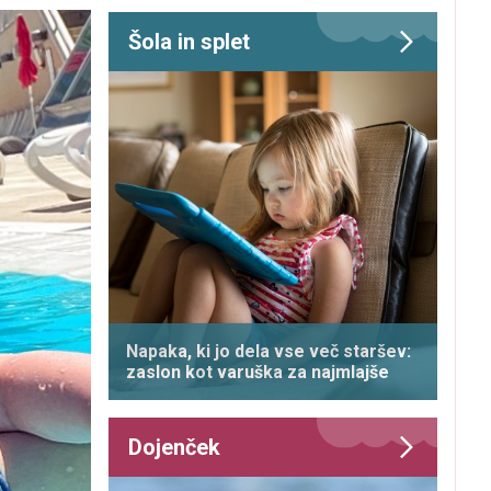
Šola in splet
Napaka, ki jo dela vse več staršev:
zaslon kot varuška za najmlajše
Dojenček