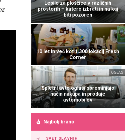
Lepilo za ploščice v različnih
prostorih – katero izbrati in na kaj
az
biti pozoren
10 let in več kot 1.300 lokacij Fresh
Corner
OGLAS
Spletni avto oglasi spreminjajo
način nakupa in prodaje
avtomobilov
Najbolj brano
SVET SLAVNIH