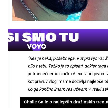
"Res je nekaj posebnega. Kot pravijo vsi, živ
bilo v tebi. Težko je to opisati, dokler tega
petmesečnemu sinčku Alexu v pogovoru 
kot pravi, v vlogi mame doživlja najlepše o
ko ga končno imam res uživam v vsaki se
Challe Salle o najlepših družinskih trenu