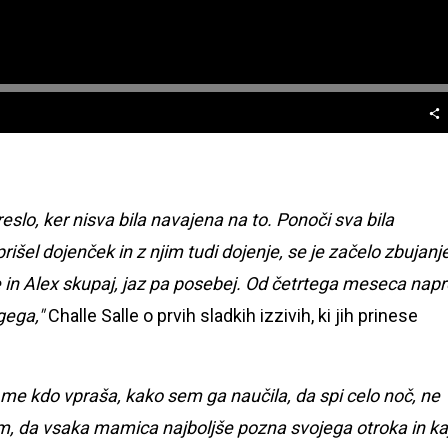
slo, ker nisva bila navajena na to. Ponoči sva bila
prišel dojenček in z njim tudi dojenje, se je začelo zbujanj
in Alex skupaj, jaz pa posebej. Od četrtega meseca napr
gega,"
Challe Salle o prvih sladkih izzivih, ki jih prinese
me kdo vpraša, kako sem ga naučila, da spi celo noč, ne
, da vsaka mamica najboljše pozna svojega otroka in ka