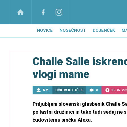
NOVICE
NOSEČNOST
DOJENČEK
M
Challe Salle iskren
vlogi mame
S.V.
OČKOV KOTIČEK
0
10. 07. 20
Priljubljeni slovenski glasbenik Challe S
po lastni družinici in tako tudi sedaj ne 
čudovitemu sinčku Alexu.