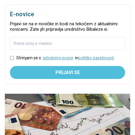
E-novice
Prijavi se na e-novičke in bodi na tekočem z aktualnimi
novicami. Zate jih pripravlja uredništvo Bibaleze.si.
Strinjam se s
splošnimi pogoji
in
politiko zasebnosti
.
PRIJAVI SE