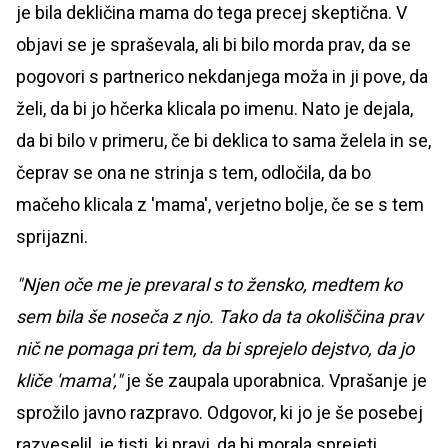
je bila dekličina mama do tega precej skeptična. V
objavi se je spraševala, ali bi bilo morda prav, da se
pogovori s partnerico nekdanjega moža in ji pove, da
želi, da bi jo hčerka klicala po imenu. Nato je dejala,
da bi bilo v primeru, če bi deklica to sama želela in se,
čeprav se ona ne strinja s tem, odločila, da bo
mačeho klicala z 'mama', verjetno bolje, če se s tem
sprijazni.
"Njen oče me je prevaral s to žensko, medtem ko
sem bila še noseča z njo. Tako da ta okoliščina prav
nič ne pomaga pri tem, da bi sprejelo dejstvo, da jo
kliče 'mama',"
je še zaupala uporabnica. Vprašanje je
sprožilo javno razpravo. Odgovor, ki jo je še posebej
razveselil, je tisti, ki pravi, da bi morala sprejeti