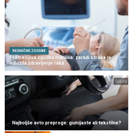
RESNIČNE ZGODBE
Pretresljiva zgodba mamice: zaradi otroka je
odložila zdravljenje raka
OGLAS
Najboljše avto preproge: gumijaste ali tekstilne?