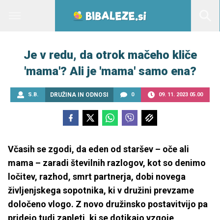
Je v redu, da otrok mačeho kliče
'mama'? Ali je 'mama' samo ena?
S.B.
DRUŽINA IN ODNOSI
0
09. 11. 2023 05.00
Včasih se zgodi, da eden od staršev – oče ali
mama – zaradi številnih razlogov, kot so denimo
ločitev, razhod, smrt partnerja, dobi novega
življenjskega sopotnika, ki v družini prevzame
določeno vlogo. Z novo družinsko postavitvijo pa
pridejo tudi zapleti, ki se dotikajo vzgoje,