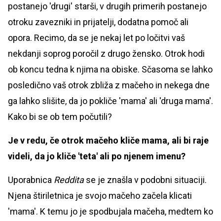
postanejo 'drugi' starši, v drugih primerih postanejo
otroku zavezniki in prijatelji, dodatna pomoč ali
opora. Recimo, da se je nekaj let po ločitvi vaš
nekdanji soprog poročil z drugo žensko. Otrok hodi
ob koncu tedna k njima na obiske. Sčasoma se lahko
posledično vaš otrok zbliža z mačeho in nekega dne
ga lahko slišite, da jo pokliče 'mama' ali 'druga mama'.
Kako bi se ob tem počutili?
Je v redu, če otrok mačeho kliče mama, ali bi raje
videli, da jo kliče 'teta' ali po njenem imenu?
Uporabnica
Reddita
se je znašla v podobni situaciji.
Njena štiriletnica je svojo mačeho začela klicati
'mama'. K temu jo je spodbujala mačeha, medtem ko