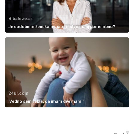
Bibaleze.si
Je sodobnim ženskam materinstvo manj pomembno?
24ur.com
'Vedno sem rekla, da imam dve mami'