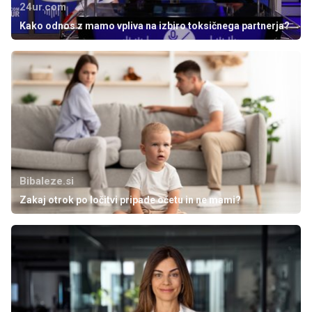
24ur.com
Kako odnos z mamo vpliva na izbiro toksičnega partnerja?
Bibaleze.si
Zakaj otrok po ločitvi pripade očetu in ne mami?