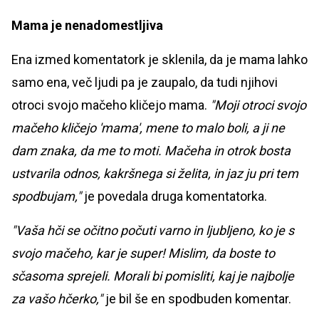
Mama je nenadomestljiva
Ena izmed komentatork je sklenila, da je mama lahko
samo ena, več ljudi pa je zaupalo, da tudi njihovi
otroci svojo mačeho kličejo mama.
"Moji otroci svojo
mačeho kličejo 'mama', mene to malo boli, a ji ne
dam znaka, da me to moti. Mačeha in otrok bosta
ustvarila odnos, kakršnega si želita, in jaz ju pri tem
spodbujam,"
je povedala druga komentatorka.
"Vaša hči se očitno počuti varno in ljubljeno, ko je s
svojo mačeho, kar je super! Mislim, da boste to
sčasoma sprejeli. Morali bi pomisliti, kaj je najbolje
za vašo hčerko,"
je bil še en spodbuden komentar.