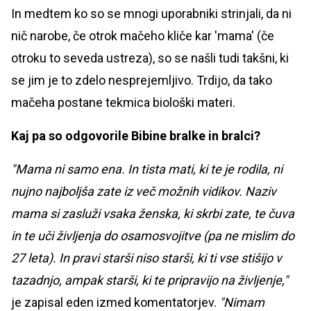
In medtem ko so se mnogi uporabniki strinjali, da ni
nič narobe, če otrok mačeho kliče kar 'mama' (če
otroku to seveda ustreza), so se našli tudi takšni, ki
se jim je to zdelo nesprejemljivo. Trdijo, da tako
mačeha postane tekmica biološki materi.
Kaj pa so odgovorile Bibine bralke in bralci?
"Mama ni samo ena. In tista mati, ki te je rodila, ni
nujno najboljša zate iz več možnih vidikov. Naziv
mama si zasluži vsaka ženska, ki skrbi zate, te čuva
in te uči življenja do osamosvojitve (pa ne mislim do
27 leta). In pravi starši niso starši, ki ti vse stišijo v
tazadnjo, ampak starši, ki te pripravijo na življenje,"
je zapisal eden izmed komentatorjev.
"Nimam