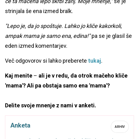
če ta mačeha lepo skrbi zanj. Moje mnenje,"
se je
strinjala še ena izmed bralk.
"Lepo je, da jo spoštuje. Lahko jo kliče kakorkoli,
ampak mama je samo ena, edina!"
pa se je glasil še
eden izmed komentarjev.
Več odgovorov si lahko preberete
tukaj
.
Kaj menite
–
ali je v redu, da otrok mačeho kliče
'mama'? Ali pa obstaja samo ena 'mama'?
Delite svoje mnenje z nami v anketi.
Anketa
ARHIV