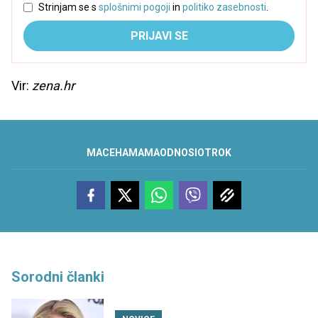
Strinjam se s
splošnimi pogoji
in
politiko zasebnosti
.
PRIJAVI SE
Vir:
zena.hr
MACEHA
MAMA
ODNOSI
OTROK
Sorodni članki