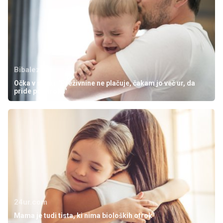
Bibaleze.si
Očka v stiski: 'Preživnine ne plačuje, čakam jo več ur, da
pride po otroka'
24ur.com
Mama je tudi tista, ki nima bioloških otrok