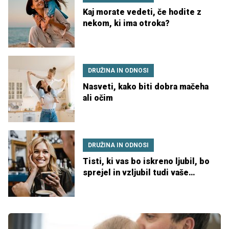
Kaj morate vedeti, če hodite z
nekom, ki ima otroka?
DRUŽINA IN ODNOSI
Nasveti, kako biti dobra mačeha
ali očim
DRUŽINA IN ODNOSI
Tisti, ki vas bo iskreno ljubil, bo
sprejel in vzljubil tudi vaše
otroke