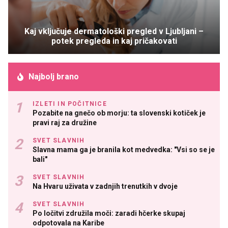
Kaj vključuje dermatološki pregled v Ljubljani –
potek pregleda in kaj pričakovati
Najbolj brano
IZLETI IN POČITNICE
Pozabite na gnečo ob morju: ta slovenski kotiček je
pravi raj za družine
SVET SLAVNIH
Slavna mama ga je branila kot medvedka: "Vsi so se je
bali"
SVET SLAVNIH
Na Hvaru uživata v zadnjih trenutkih v dvoje
SVET SLAVNIH
Po ločitvi združila moči: zaradi hčerke skupaj
odpotovala na Karibe