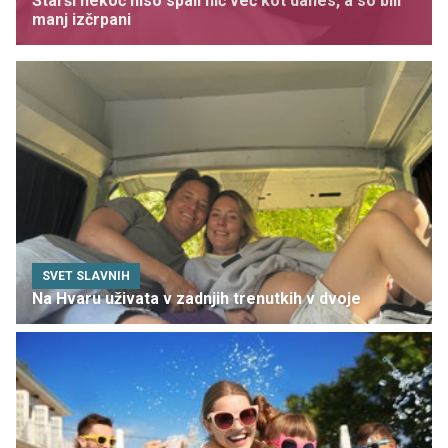
Starši nekoč niso spali nič več kot danes, a so bili
manj izčrpani
SVET SLAVNIH
Na Hvaru uživata v zadnjih trenutkih v dvoje