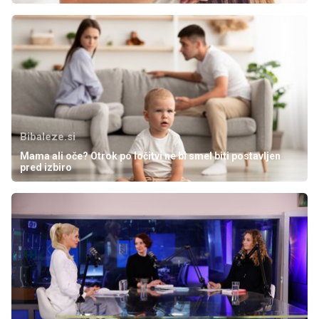
Bibaleze.si
Mama ali oče? Otrok po ločitvi ne bi smel biti postavljen
pred izbiro