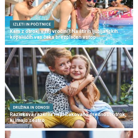
IZLETI IN POČITNICE
Kam z otroki v tej vročini? Na štirih ljubljanskih
kopališčih vas čaka brezplačen vstop
DRUŽINA IN ODNOSI
Raziskava razkrila nepričakovano prednost otrok,
ki imajo sestro