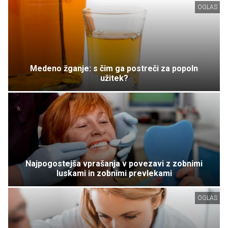
OGLAS
Medeno žganje: s čim ga postreči za popoln
užitek?
Najpogostejša vprašanja v povezavi z zobnimi
luskami in zobnimi prevlekami
OGLAS