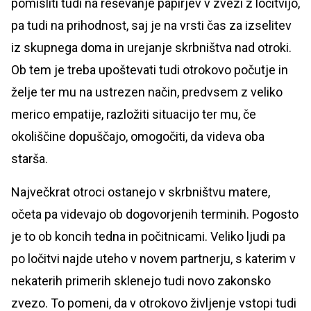
pomisliti tudi na reševanje papirjev v zvezi z ločitvijo,
pa tudi na prihodnost, saj je na vrsti čas za izselitev
iz skupnega doma in urejanje skrbništva nad otroki.
Ob tem je treba upoštevati tudi otrokovo počutje in
želje ter mu na ustrezen način, predvsem z veliko
merico empatije, razložiti situacijo ter mu, če
okoliščine dopuščajo, omogočiti, da videva oba
starša.
Največkrat otroci ostanejo v skrbništvu matere,
očeta pa videvajo ob dogovorjenih terminih. Pogosto
je to ob koncih tedna in počitnicami. Veliko ljudi pa
po ločitvi najde uteho v novem partnerju, s katerim v
nekaterih primerih sklenejo tudi novo zakonsko
zvezo. To pomeni, da v otrokovo življenje vstopi tudi