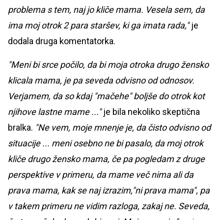
problema s tem, naj jo kliče mama. Vesela sem, da
ima moj otrok 2 para staršev, ki ga imata rada,"
je
dodala druga komentatorka.
"Meni bi srce počilo, da bi moja otroka drugo žensko
klicala mama, je pa seveda odvisno od odnosov.
Verjamem, da so kdaj "mačehe" boljše do otrok kot
njihove lastne mame ..."
je bila nekoliko skeptična
bralka.
"Ne vem, moje mnenje je, da čisto odvisno od
situacije ... meni osebno ne bi pasalo, da moj otrok
kliče drugo žensko mama, če pa pogledam z druge
perspektive v primeru, da mame več nima ali da
prava mama, kak se naj izrazim,"ni prava mama", pa
v takem primeru ne vidim razloga, zakaj ne. Seveda,