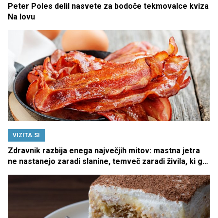
Peter Poles delil nasvete za bodoče tekmovalce kviza
Na lovu
VIZITA.SI
Zdravnik razbija enega največjih mitov: mastna jetra
ne nastanejo zaradi slanine, temveč zaradi živila, ki ga
imamo vsi radi