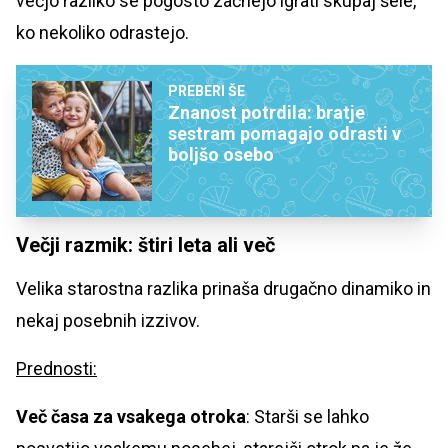
večjo razliko se pogosto začnejo igrati skupaj šele,
ko nekoliko odrastejo.
PREBERI ŠE
Znanost potrdila: bratje
sestram pomagajo odrasti v
boljšo osebo
Večji razmik: štiri leta ali več
Velika starostna razlika prinaša drugačno dinamiko in
nekaj posebnih izzivov.
Prednosti:
Več časa za vsakega otroka
: Starši se lahko