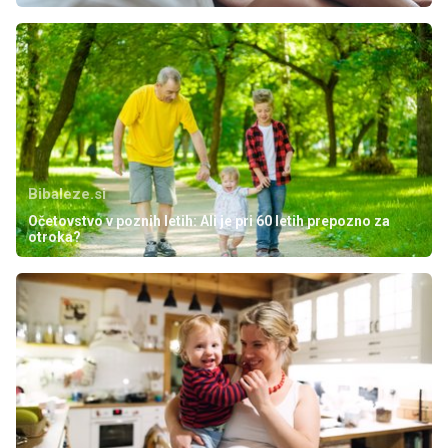
Bibaleze.si
Očetovstvo v poznih letih: Ali je pri 60 letih prepozno za
otroka?