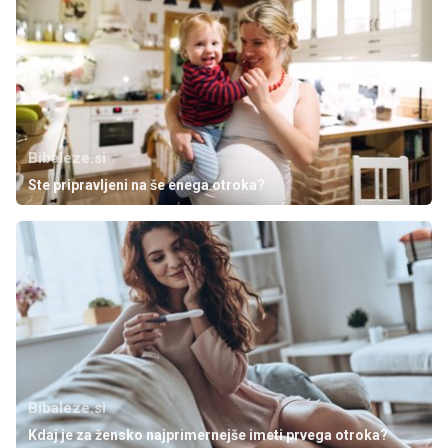
Bibaleze.si
Ste pripravljeni na še enega otroka?
Bibaleze.si
Kdaj je za žensko najprimernejše imeti prvega otroka?