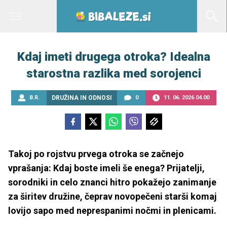
Kdaj imeti drugega otroka? Idealna
starostna razlika med sorojenci
B.R.
DRUŽINA IN ODNOSI
0
11. 06. 2026 04.00
Takoj po rojstvu prvega otroka se začnejo
vprašanja: Kdaj boste imeli še enega? Prijatelji,
sorodniki in celo znanci hitro pokažejo zanimanje
za širitev družine, čeprav novopečeni starši komaj
lovijo sapo med neprespanimi nočmi in plenicami.