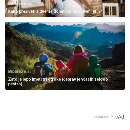
Bibaleze.si
Kako preživeti z dvema dojenčkoma v dveh letih?
Bibaleze.si
Zato je lepo imeti tri otroke (čeprav je včasih zelooo
pestro)
Priporoča