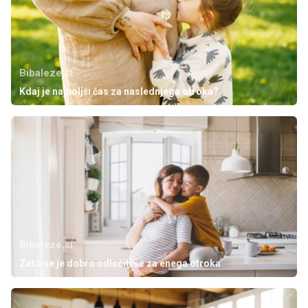
Bibaleze.si
Kdaj je najboljši čas za naslednjega otroka?
Bibaleze.si
Zato se je dobro odločiti še za enega otroka