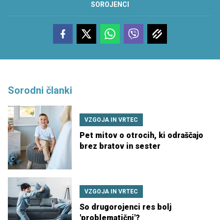
SOROJENCI
Sorodni članki
VZGOJA IN VRTEC
Pet mitov o otrocih, ki odraščajo
brez bratov in sester
VZGOJA IN VRTEC
So drugorojenci res bolj
'problematični'?