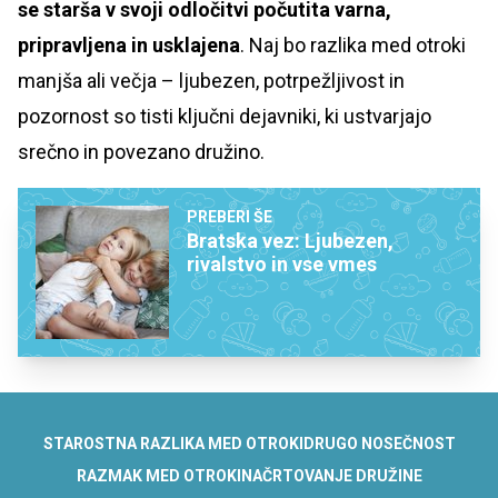
se starša v svoji odločitvi počutita varna,
pripravljena in usklajena
. Naj bo razlika med otroki
manjša ali večja – ljubezen, potrpežljivost in
pozornost so tisti ključni dejavniki, ki ustvarjajo
srečno in povezano družino.
PREBERI ŠE
Bratska vez: Ljubezen,
rivalstvo in vse vmes
STAROSTNA RAZLIKA MED OTROKI
DRUGO NOSEČNOST
RAZMAK MED OTROKI
NAČRTOVANJE DRUŽINE