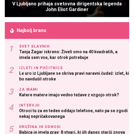
V Ljubljano prihaja svetovna dirigentska legenda
John Eliot Gardiner
Najbolj brano
SVET SLAVNIH
Tanja Žagar iskreno: Živeli smo na 40 kvadratih, a
imela sem vse, kar otrok potrebuje
IZLETI IN POČITNICE
Le uro iz Ljubljane se skriva pravi naravni čudež: izlet, ki
bo navdušil otroke
ZA MAMI
Katere matere imajo vedno težave z vzgojo otrok?
INTERVJU
Otroci tu za en teden oddajo telefone, nato pa se zgodi
nekaj nepričakovanega
DRUŽINA IN ODNOSI
Babica je imela prav: 8 stvari, ki jih danes starši znova