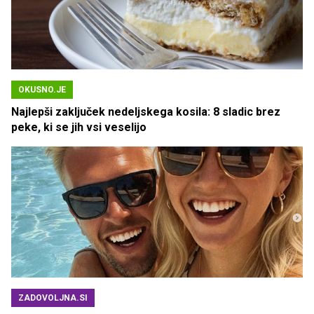
OKUSNO.JE
Najlepši zaključek nedeljskega kosila: 8 sladic brez
peke, ki se jih vsi veselijo
ZADOVOLJNA.SI