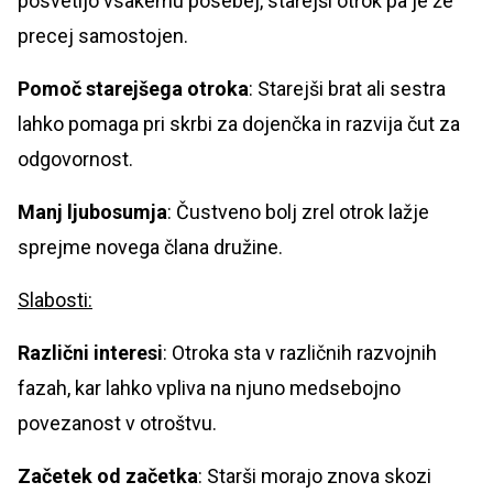
posvetijo vsakemu posebej, starejši otrok pa je že
precej samostojen.
Pomoč starejšega otroka
: Starejši brat ali sestra
lahko pomaga pri skrbi za dojenčka in razvija čut za
odgovornost.
Manj ljubosumja
: Čustveno bolj zrel otrok lažje
sprejme novega člana družine.
Slabosti:
Različni interesi
: Otroka sta v različnih razvojnih
fazah, kar lahko vpliva na njuno medsebojno
povezanost v otroštvu.
Začetek od začetka
: Starši morajo znova skozi