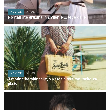
NOVICE
OGLAS
Postali ste družina in življenje ... teče dalje
NOVICE
OGLAS
3 modne kombinacije, v katerih nosimo torbe za
plažo