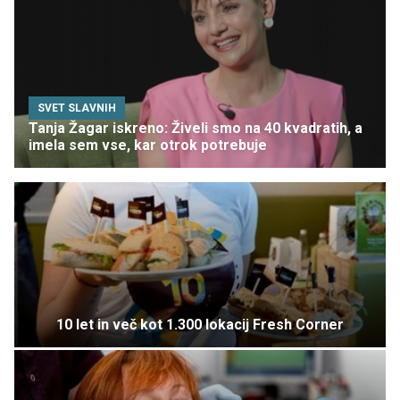
SVET SLAVNIH
Tanja Žagar iskreno: Živeli smo na 40 kvadratih, a
imela sem vse, kar otrok potrebuje
10 let in več kot 1.300 lokacij Fresh Corner