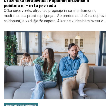
Družinska terapevtka: Popolnih družinskih
počitnic ni – in to je v redu
Očka čaka v avtu, otroci se prepirajo in se jim nikamor ne
mudi, mamica prosi in priganja ... Še preden se družina odpravi
na dopust, je vzdušje že napeto. A kar se v idealnem svetu zdi
kot "katastrofa", je po pojasnilih družinske terapevtke dr. Petje
Kovačevič pravzaprav nekaj povsem normalnega in celo
dragocenega.
PARTNERSKI ODNOSI