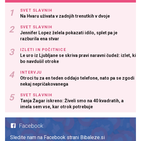
SVET SLAVNIH
Na Hvaru uživata v zadnjih trenutkih v dvoje
SVET SLAVNIH
Jennifer Lopez želela pokazati idilo, splet pa je
razburila ena stvar
IZLETI IN POČITNICE
Le uro iz Ljubljane se skriva pravi naravni čudež: izlet, ki
bo navdušil otroke
INTERVJU
Otroci tu za en teden oddajo telefone, nato pa se zgodi
nekaj nepričakovanega
SVET SLAVNIH
Tanja Žagar iskreno: Živeli smo na 40 kvadratih, a
imela sem vse, kar otrok potrebuje
Facebook
Sledite nam na Facebook strani Bibaleze.si