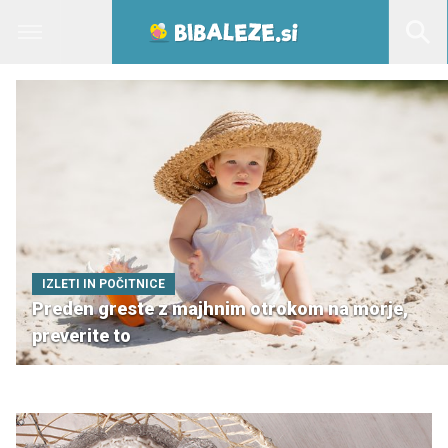
IZLETI IN POČITNICE
Preden greste z majhnim otrokom na morje,
preverite to