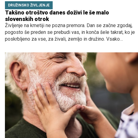
DRUŽINSKO ŽIVLJENJE
Takšno otroštvo danes doživi le še malo
slovenskih otrok
Življenje na kmetiji ne pozna premora. Dan se začne zgodaj,
pogosto še preden se prebudi vas, in konča šele takrat, ko je
poskrbljeno za vse, za živali, zemljo in družino. Vsako
opravilo ima svoj pomen: nahraniti živali, preveriti polja,
poskrbeti za vrt in hkrati ostati prisoten za otroke, ki ne
odraščajo ob robu dela, temveč v njegovem središču.