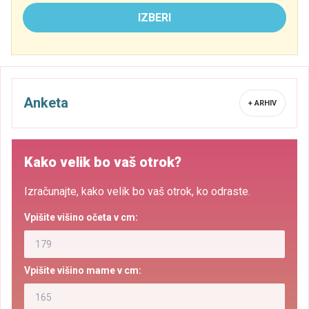
IZBERI
Anketa
+ ARHIV
Kako velik bo vaš otrok?
Izračunajte, kako velik bo vaš otrok, ko odraste.
Vpišite višino očeta v cm:
Vpišite višino mame v cm: