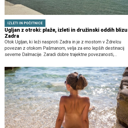
IZLETI IN POČITNICE
Ugljan z otroki: plaže, izleti in družinski oddih blizu
Zadra
Otok Ugljan, ki leži nasproti Zadra in je z mostom v Ždrelcu
povezan z otokom Pašmanom, velja za eno lepših destinacij
severne Dalmacije. Zaradi dobre trajektne povezanosti,
številnih lepih plaž s senco, označenih kolesarskih poti in
raznolikih krajev je priljubljena izbira za družine.