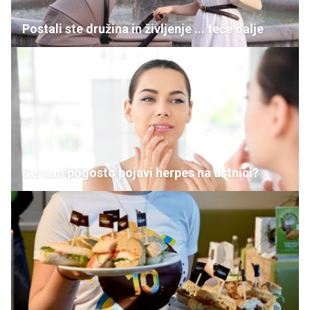
Postali ste družina in življenje ... teče dalje
Se vam pogosto pojavi herpes na ustnici?