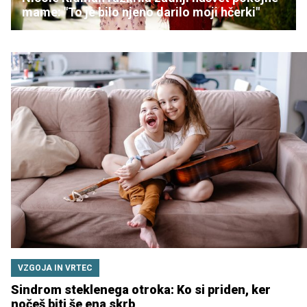
mame: "To je bilo njeno darilo moji hčerki"
VZGOJA IN VRTEC
Sindrom steklenega otroka: Ko si priden, ker
nočeš biti še ena skrb