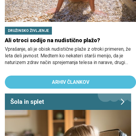
DRUŽINSKO ŽIVLJENJE
Ali otroci sodijo na nudistično plažo?
Vprašanje, ali je obisk nudistične plaže z otroki primeren, že
leta deli javnost. Medtem ko nekateri starši menijo, da je
naturizem zdrav način sprejemanja telesa in narave, drugi
opozarjajo na nelagodje, varnostna vprašanja in morebitne
psihološke vplive na otroke.
ARHIV ČLANKOV
Šola in splet