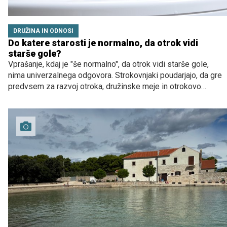
DRUŽINA IN ODNOSI
Do katere starosti je normalno, da otrok vidi
starše gole?
Vprašanje, kdaj je "še normalno", da otrok vidi starše gole,
nima univerzalnega odgovora. Strokovnjaki poudarjajo, da gre
predvsem za razvoj otroka, družinske meje in otrokovo
udobje, ne za strogo določeno starost.