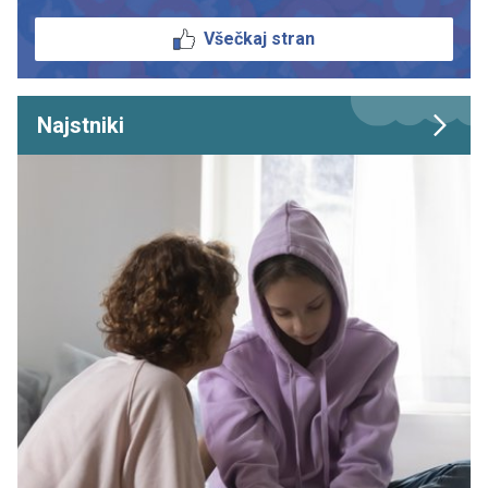
Všečkaj stran
Najstniki