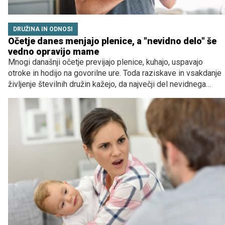
DRUŽINA IN ODNOSI
Očetje danes menjajo plenice, a "nevidno delo" še
vedno opravijo mame
Mnogi današnji očetje previjajo plenice, kuhajo, uspavajo
otroke in hodijo na govorilne ure. Toda raziskave in vsakdanje
življenje številnih družin kažejo, da največji del nevidnega
družinskega dela še vedno pogosto ostaja na ramenih mater.
Kako zelo se je v resnici spremenila vloga očeta v Sloveniji?