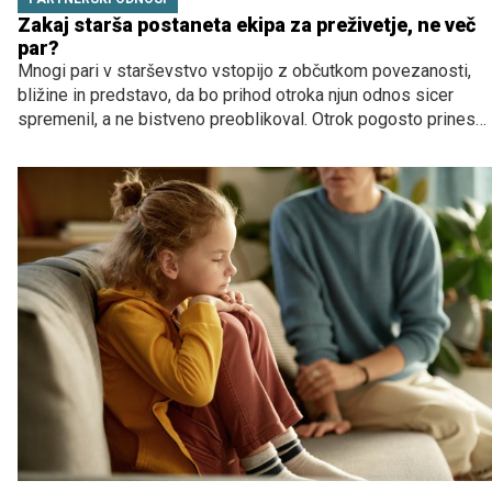
Zakaj starša postaneta ekipa za preživetje, ne več
par?
Mnogi pari v starševstvo vstopijo z občutkom povezanosti,
bližine in predstavo, da bo prihod otroka njun odnos sicer
spremenil, a ne bistveno preoblikoval. Otrok pogosto prinese
veliko globine, novih pomenov in izkušenj povezanosti, hkrati
pa starševska vloga prinese tudi nekaj manj romantičnega, a
zelo resničnega: izčrpanost, neprekinjene zahteve, nenehno
organizacijo in občutek, da je vsak dan sestavljen predvsem
iz nalog in usklajevanja.