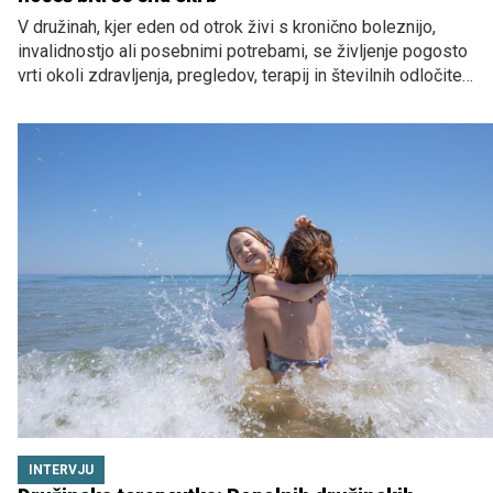
V družinah, kjer eden od otrok živi s kronično boleznijo,
invalidnostjo ali posebnimi potrebami, se življenje pogosto
vrti okoli zdravljenja, pregledov, terapij in številnih odločitev.
Vsakdan je pogosto prilagojen potrebam otroka, ki
potrebuje več podpore, zato časa, energije in pozornosti ni
vedno mogoče razporediti tako, kot bi si starši želeli. Starši
se po svojih najboljših močeh trudijo poskrbeti za vse
otroke, vendar jih okoliščine pogosto postavijo pred težke
izbire. Nekdo potrebuje več časa, več pomoči, več
prisotnosti ...
INTERVJU