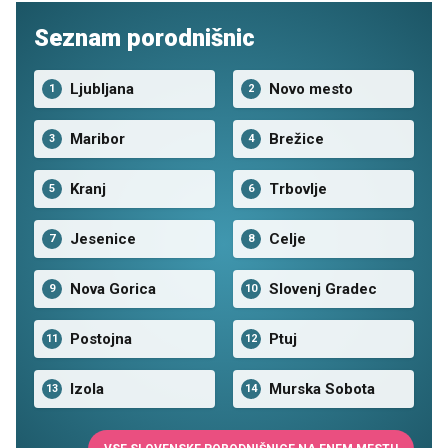
Seznam porodnišnic
Ljubljana
Novo mesto
1
2
Maribor
Brežice
3
4
Kranj
Trbovlje
5
6
Jesenice
Celje
7
8
Nova Gorica
Slovenj Gradec
9
10
Postojna
Ptuj
11
12
Izola
Murska Sobota
13
14