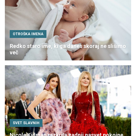
OTROŠKA IMENA
Redko staro ime, ki ga danes skoraj ne slišimo
več
SVET SLAVNIH
Nicole Kidman razkrila zadnji nasvet pokojne