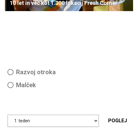
10 let in več kot 1.300 lokacij Fresh Corner
Preverite razvoj otroka
Potek nosečnosti
Razvoj otroka
Malček
Izberite obdobje, v katerem je otrok, in ugotovite, v kateri
razvojni fazi je:
POGLEJ