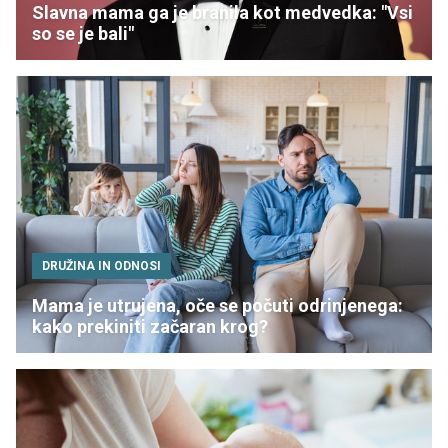
Slavna mama ga je branila kot medvedka: "Vsi
so se je bali"
DRUŽINA IN ODNOSI
Mama je utrujena, oče se počuti odrinjenega:
kako prekiniti začaran krog?