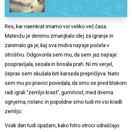
Res, kar naenkrat imamo vsi veliko več časa.
Matevžu je denimo zmanjkalo idej za igranje in
zanimalo ga je, kaj sva midva najraje počela v
otroštvu. Odgovorila sem mu, da sem jaz najraje
pospravljala, sesala in brisala prah. Ni mi verjel,
čeprav sem skušala biti karseda prepričljiva. Nato
sem mu po pravici povedala, da smo se pred blokom
radi igrali "zemljo krast", gumitvist, med dvema
ognjema, ristanc in popoldne smo tudi mi vsi kradli
zemljo.
Vsak dan tudi opažam, kako hitro otroci odraščajo.