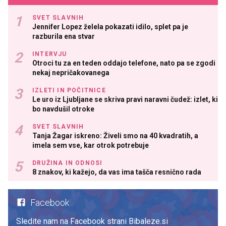
SVET SLAVNIH
Jennifer Lopez želela pokazati idilo, splet pa je
razburila ena stvar
INTERVJU
Otroci tu za en teden oddajo telefone, nato pa se zgodi
nekaj nepričakovanega
IZLETI IN POČITNICE
Le uro iz Ljubljane se skriva pravi naravni čudež: izlet, ki
bo navdušil otroke
SVET SLAVNIH
Tanja Žagar iskreno: Živeli smo na 40 kvadratih, a
imela sem vse, kar otrok potrebuje
DRUŽINA IN ODNOSI
8 znakov, ki kažejo, da vas ima tašča resnično rada
Facebook
Sledite nam na Facebook strani Bibaleze.si