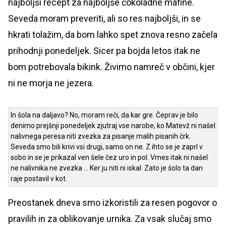
najboljši recept za najboljše čokoladne mafine.
Seveda moram preveriti, ali so res najboljši, in se
hkrati tolažim, da bom lahko spet znova resno začela
prihodnji ponedeljek. Sicer pa bojda letos itak ne
bom potrebovala bikink. Živimo namreč v občini, kjer
ni ne morja ne jezera.
In šola na daljavo? No, moram reči, da kar gre. Čeprav je bilo
denimo prejšnji ponedeljek zjutraj vse narobe, ko Matevž ni našel
nalivnega peresa niti zvezka za pisanje malih pisanih črk.
Seveda smo bili krivi vsi drugi, samo on ne. Z ihto se je zaprl v
sobo in se je prikazal ven šele čez uro in pol. Vmes itak ni našel
ne nalivnika ne zvezka ... Ker ju niti ni iskal. Zato je šolo ta dan
raje postavil v kot.
Preostanek dneva smo izkoristili za resen pogovor o
pravilih in za oblikovanje urnika. Za vsak slučaj smo