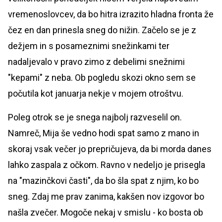
vremenoslovcev, da bo hitra izrazito hladna fronta že
čez en dan prinesla sneg do nižin. Začelo se je z
dežjem in s posameznimi snežinkami ter
nadaljevalo v pravo zimo z debelimi snežnimi
"kepami" z neba. Ob pogledu skozi okno sem se
počutila kot januarja nekje v mojem otroštvu.
Poleg otrok se je snega najbolj razveselil on.
Namreč, Mija še vedno hodi spat samo z mano in
skoraj vsak večer jo prepričujeva, da bi morda danes
lahko zaspala z očkom. Ravno v nedeljo je prisegla
na "mazinčkovi časti", da bo šla spat z njim, ko bo
sneg. Zdaj me prav zanima, kakšen nov izgovor bo
našla zvečer. Mogoče nekaj v smislu - ko bosta ob