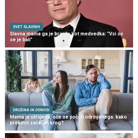
SVET SLAVNIH
Slavna mama ga je branila kot medvedka: "Vsi so
se je bali"
DRUŽINA IN ODNOSI
Mama je utrujena, oče se počuti odrinjenega: kako
prekiniti začaran krog?