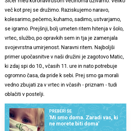
Sicer med koronavirusom večinoma uživamo. Veliko
več kot prej se družimo. Raziskujemo naravo,
kolesarimo, pečemo, kuhamo, sadimo, ustvarjamo,
se igramo. Prejšnji, bolj umeten ritem hitenja v šolo,
vrtec, službo, po opravkih sem in tja je zamenjala
svojevrstna umirjenost. Naravni ritem. Najboljši
primer upočasnitve v naši družini je zagotovo Matic,
ki zdaj spi do 10., včasih 11. ure in nato potrebuje
ogromno časa, da pride k sebi. Prej smo ga morali
vedno zbujati za v vrtec in včasih - priznam - tudi
oblačiti v postelji.
PREBERI ŠE
'Mi smo doma. Zaradi vas, ki
ne morete biti doma'