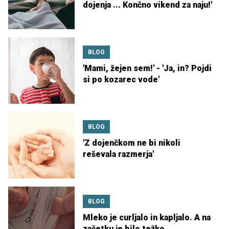
dojenja ... Končno vikend za naju!'
BLOG
'Mami, žejen sem!' - 'Ja, in? Pojdi
si po kozarec vode'
BLOG
'Z dojenčkom ne bi nikoli
reševala razmerja'
BLOG
Mleko je curljalo in kapljalo. A na
začetku je bilo težko.