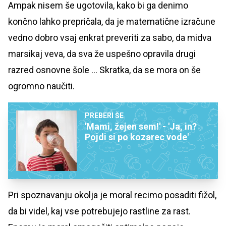
Ampak nisem še ugotovila, kako bi ga denimo
končno lahko prepričala, da je matematične izračune
vedno dobro vsaj enkrat preveriti za sabo, da midva
marsikaj veva, da sva že uspešno opravila drugi
razred osnovne šole ... Skratka, da se mora on še
ogromno naučiti.
PREBERI ŠE
'Mami, žejen sem!' - 'Ja, in?
Pojdi si po kozarec vode'
Pri spoznavanju okolja je moral recimo posaditi fižol,
da bi videl, kaj vse potrebujejo rastline za rast.