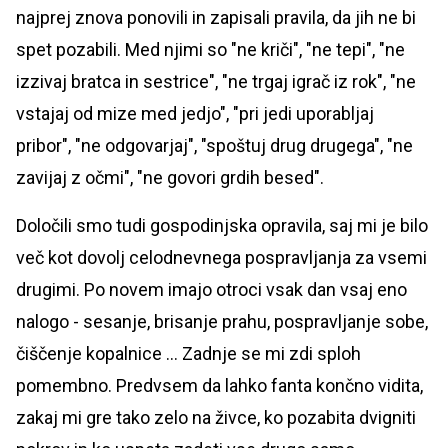
najprej znova ponovili in zapisali pravila, da jih ne bi
spet pozabili. Med njimi so "ne kriči", "ne tepi", "ne
izzivaj bratca in sestrice", "ne trgaj igrač iz rok", "ne
vstajaj od mize med jedjo", "pri jedi uporabljaj
pribor", "ne odgovarjaj", "spoštuj drug drugega", "ne
zavijaj z očmi", "ne govori grdih besed".
Določili smo tudi gospodinjska opravila, saj mi je bilo
več kot dovolj celodnevnega pospravljanja za vsemi
drugimi. Po novem imajo otroci vsak dan vsaj eno
nalogo - sesanje, brisanje prahu, pospravljanje sobe,
čiščenje kopalnice ... Zadnje se mi zdi sploh
pomembno. Predvsem da lahko fanta končno vidita,
zakaj mi gre tako zelo na živce, ko pozabita dvigniti