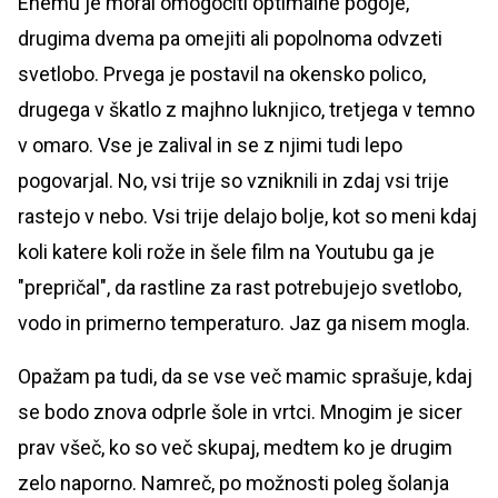
Enemu je moral omogočiti optimalne pogoje,
drugima dvema pa omejiti ali popolnoma odvzeti
svetlobo. Prvega je postavil na okensko polico,
drugega v škatlo z majhno luknjico, tretjega v temno
v omaro. Vse je zalival in se z njimi tudi lepo
pogovarjal. No, vsi trije so vzniknili in zdaj vsi trije
rastejo v nebo. Vsi trije delajo bolje, kot so meni kdaj
koli katere koli rože in šele film na Youtubu ga je
"prepričal", da rastline za rast potrebujejo svetlobo,
vodo in primerno temperaturo. Jaz ga nisem mogla.
Opažam pa tudi, da se vse več mamic sprašuje, kdaj
se bodo znova odprle šole in vrtci. Mnogim je sicer
prav všeč, ko so več skupaj, medtem ko je drugim
zelo naporno. Namreč, po možnosti poleg šolanja