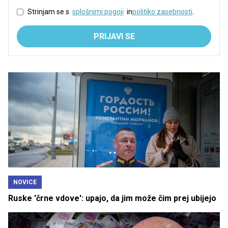
Strinjam se s
splošnimi pogoji
in
politiko zasebnosti
.
PRIJAVI SE
NOVICE
Ruske 'črne vdove': upajo, da jim može čim prej ubijejo