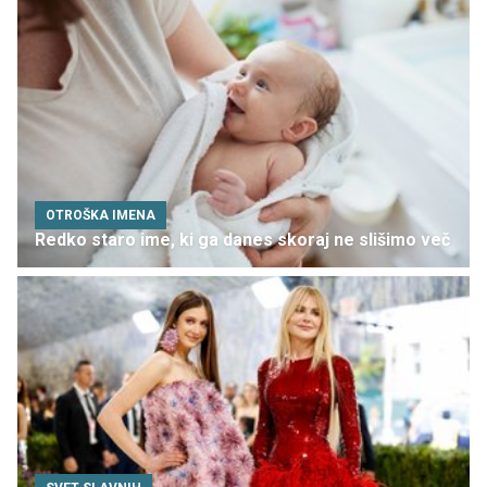
OTROŠKA IMENA
Redko staro ime, ki ga danes skoraj ne slišimo več