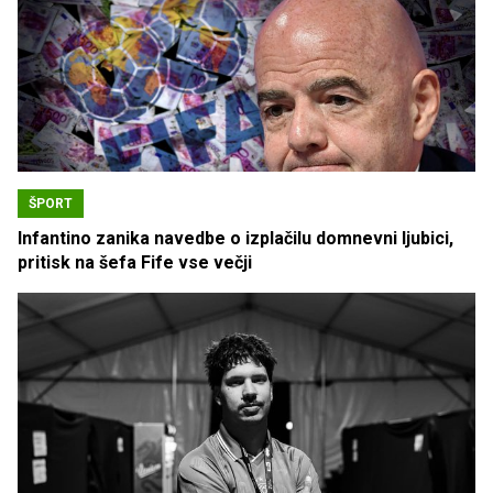
ŠPORT
Infantino zanika navedbe o izplačilu domnevni ljubici,
pritisk na šefa Fife vse večji