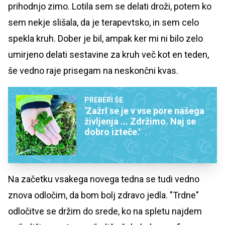
prihodnjo zimo. Lotila sem se delati droži, potem ko
sem nekje slišala, da je terapevtsko, in sem celo
spekla kruh. Dober je bil, ampak ker mi ni bilo zelo
umirjeno delati sestavine za kruh več kot en teden,
še vedno raje prisegam na neskončni kvas.
PREBERI ŠE
'Zažrl se je v vse pore našega
življenja ... Zdržimo. Naj se
dobro izteče.'
Na začetku vsakega novega tedna se tudi vedno
znova odločim, da bom bolj zdravo jedla. "Trdne"
odločitve se držim do srede, ko na spletu najdem