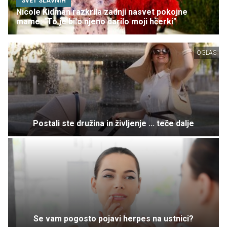
SVET SLAVNIH
Nicole Kidman razkrila zadnji nasvet pokojne
mame: "To je bilo njeno darilo moji hčerki"
OGLAS
Postali ste družina in življenje ... teče dalje
Se vam pogosto pojavi herpes na ustnici?