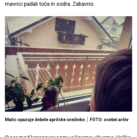
mavrici padali toča in sodra. Zabavno.
Matic opazuje debele aprilske snežinke.
FOTO: osebni arhiv