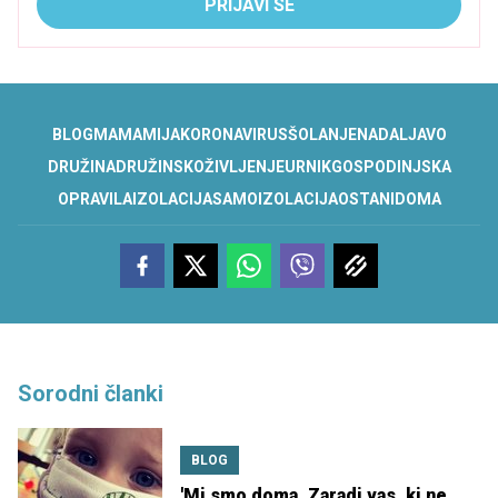
PRIJAVI SE
BLOG
MAMAMIJA
KORONAVIRUS
ŠOLANJE
NA
DALJAVO
DRUŽINA
DRUŽINSKO
ŽIVLJENJE
URNIK
GOSPODINJSKA
OPRAVILA
IZOLACIJA
SAMOIZOLACIJA
OSTANI
DOMA
Sorodni članki
BLOG
'Mi smo doma. Zaradi vas, ki ne