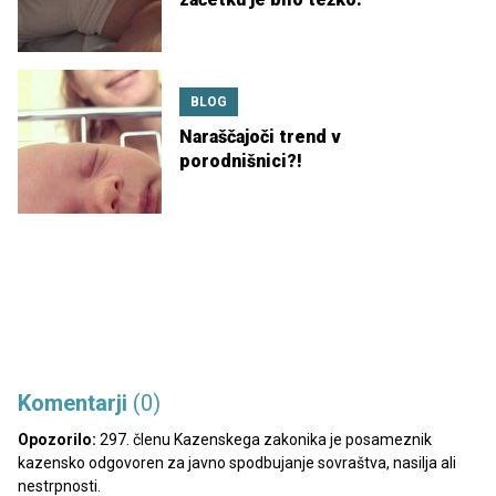
BLOG
Naraščajoči trend v
porodnišnici?!
Komentarji
(0)
Opozorilo:
297. členu Kazenskega zakonika je posameznik
kazensko odgovoren za javno spodbujanje sovraštva, nasilja ali
nestrpnosti.