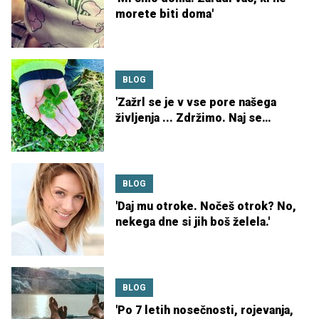
morete biti doma'
BLOG
'Zažrl se je v vse pore našega
življenja ... Zdržimo. Naj se
dobro izteče.'
BLOG
'Daj mu otroke. Nočeš otrok? No,
nekega dne si jih boš želela.'
BLOG
'Po 7 letih nosečnosti, rojevanja,