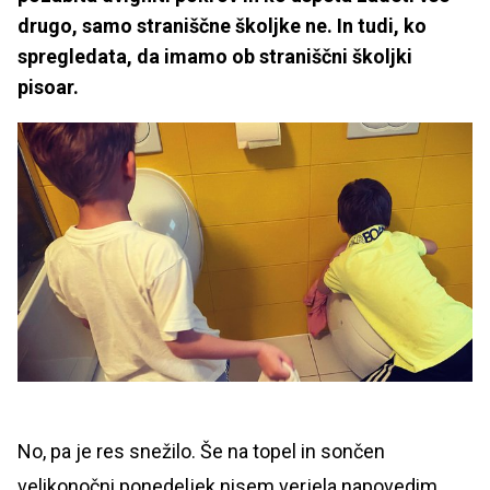
drugo, samo straniščne školjke ne. In tudi, ko
spregledata, da imamo ob straniščni školjki
pisoar.
No, pa je res snežilo. Še na topel in sončen
velikonočni ponedeljek nisem verjela napovedim