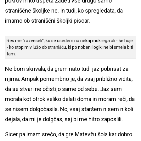
pokrov in ko uspeta zadeti vse drugo samo
straniščne školjke ne. In tudi, ko spregledata, da
imamo ob straniščni školjki pisoar.
Res me "razveseli", ko se usedem na nekaj mokrega ali - še huje
- ko stopim v lužo ob stranišču, ki po nobeni logiki ne bi smela biti
tam.
Ne bom skrivala, da grem nato tudi jaz pobrisat za
njima. Ampak pomembno je, da vsaj približno vidita,
da se stvari ne očistijo same od sebe. Jaz sem
morala kot otrok veliko delati doma in moram reči, da
se nisem dolgočasila. No, vsaj staršem nisem nikoli
dejala, da mi je dolgčas, saj bi me hitro zaposlili.
Sicer pa imam srečo, da gre Matevžu šola kar dobro.