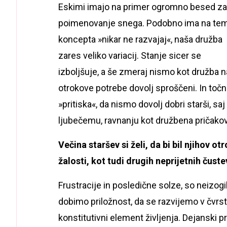
Eskimi imajo na primer ogromno besed za
poimenovanje snega. Podobno ima na te
koncepta »nikar ne razvajaj«, naša družba
zares veliko variacij. Stanje sicer se
izboljšuje, a še zmeraj nismo kot družba na 
otrokove potrebe dovolj sproščeni. In toč
»pritiska«, da nismo dovolj dobri starši, s
ljubečemu, ravnanju kot družbena pričakov
Večina staršev si želi, da bi bil njihov 
žalosti, kot tudi drugih neprijetnih ču
Frustracije in posledične solze, so neizogib
dobimo priložnost, da se razvijemo v čvrs
konstitutivni element življenja. Dejanski p