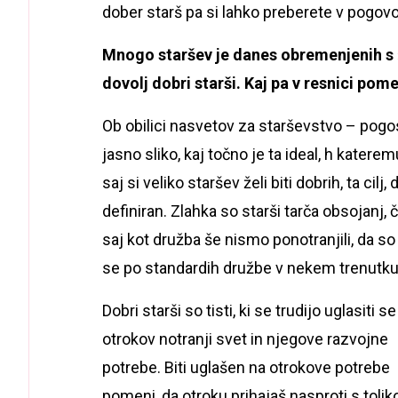
dober starš pa si lahko preberete v pogov
Mnogo staršev je danes obremenjenih s 
dovolj dobri starši. Kaj pa v resnici po
Ob obilici nasvetov za starševstvo – pogos
jasno sliko, kaj točno je ta ideal, h katerem
saj si veliko staršev želi biti dobrih, ta ci
definiran. Zlahka so starši tarča obsojanj,
saj kot družba še nismo ponotranjili, da so 
se po standardih družbe v nekem trenutk
Dobri starši so tisti, ki se trudijo uglasiti s
otrokov notranji svet in njegove razvojne
potrebe. Biti uglašen na otrokove potrebe
pomeni, da otroku prihajaš nasproti s tolik