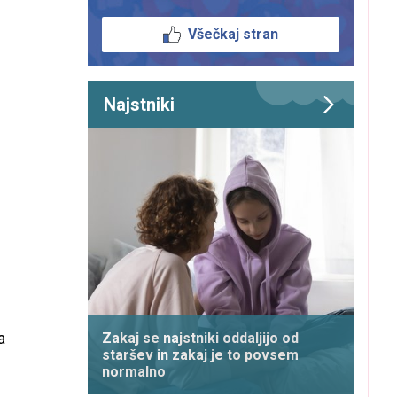
Všečkaj stran
Najstniki
a
Zakaj se najstniki oddaljijo od
staršev in zakaj je to povsem
normalno