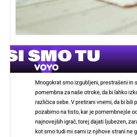
Mnogokrat smo izgubljeni, prestrašeni in se
pomembna za naše otroke, da bi lahko izkori
različica sebe. V pretirani vnemi, da bi bili
pozabimo na tisto, kar je pomembnejše od 
najnovejših igrač, torej dajati ljubezen, zar
kot smo tudi mi sami iz njihove strani ne gl