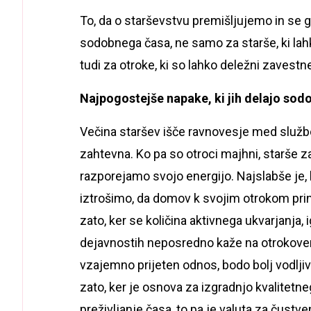
To, da o starševstvu premišljujemo in se 
sodobnega časa, ne samo za starše, ki lah
tudi za otroke, ki so lahko deležni zavestn
Najpogostejše napake, ki jih delajo sodo
Večina staršev išče ravnovesje med službo,
zahtevna. Ko pa so otroci majhni, starše z
razporejamo svojo energijo. Najslabše je,
iztrošimo, da domov k svojim otrokom pr
zato, ker se količina aktivnega ukvarjanja,
dejavnostih neposredno kaže na otrokovemu
vzajemno prijeten odnos, bodo bolj vodljiv
zato, ker je osnova za izgradnjo kvalitet
preživljanje časa, to pa je valuta za čust