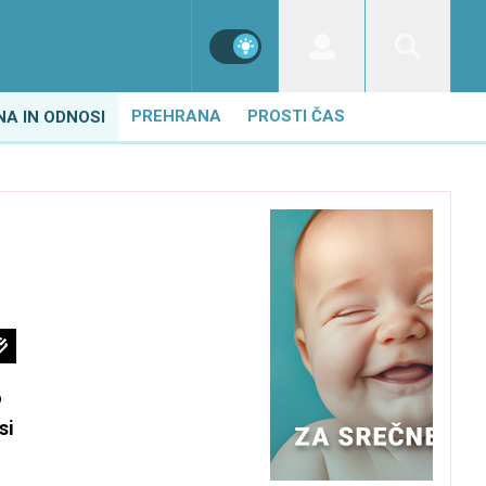
PREHRANA
PROSTI ČAS
NA IN ODNOSI
i
o
si