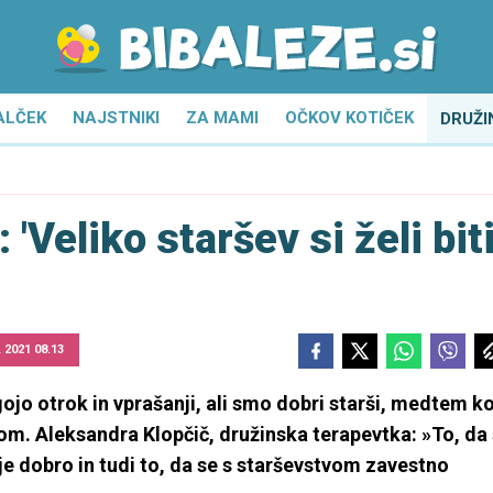
ALČEK
NAJSTNIKI
ZA MAMI
OČKOV KOTIČEK
DRUŽI
'Veliko staršev si želi bit
. 2021 08.13
ojo otrok in vprašanji, ali smo dobri starši, medtem k
kom. Aleksandra Klopčič, družinska terapevtka: »To, da 
 je dobro in tudi to, da se s starševstvom zavestno