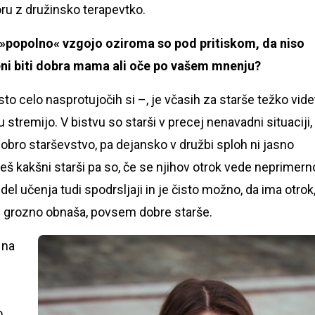
oru z družinsko terapevtko.
»popolno« vzgojo oziroma so pod pritiskom, da niso
meni biti dobra mama ali oče po vašem mnenju?
to celo nasprotujočih si –, je včasih za starše težko vide
u stremijo. V bistvu so starši v precej nenavadni situaciji,
lj, dobro starševstvo, pa dejansko v družbi sploh ni jasno
 češ kakšni starši pa so, če se njihov otrok vede neprimern
del učenja tudi spodrsljaji in je čisto možno, da ima otrok,
u grozno obnaša, povsem dobre starše.
e na
o