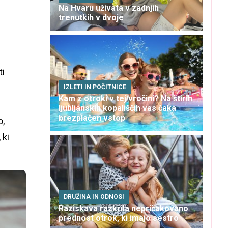
Na Hvaru uživata v zadnjih
trenutkih v dvoje
ti
IZLETI IN POČITNICE
Kam z otroki v tej vročini? Na štirih
ljubljanskih kopališčih vas čaka
brezplačen vstop
o,
 ki
DRUŽINA IN ODNOSI
Raziskava razkrila nepričakovano
prednost otrok, ki imajo sestro