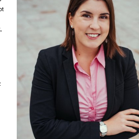
ot
,
z