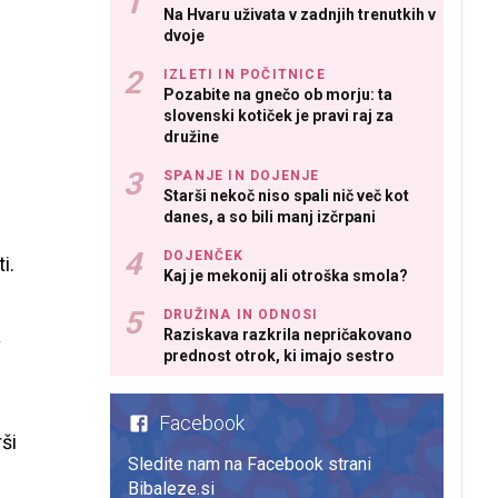
Na Hvaru uživata v zadnjih trenutkih v
dvoje
IZLETI IN POČITNICE
Pozabite na gnečo ob morju: ta
slovenski kotiček je pravi raj za
družine
SPANJE IN DOJENJE
Starši nekoč niso spali nič več kot
danes, a so bili manj izčrpani
DOJENČEK
i.
Kaj je mekonij ali otroška smola?
DRUŽINA IN ODNOSI
a
Raziskava razkrila nepričakovano
prednost otrok, ki imajo sestro
m
Facebook
ši
Sledite nam na Facebook strani
Bibaleze.si