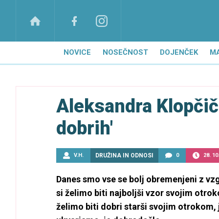
NOVICE
NOSEČNOST
DOJENČEK
M
Aleksandra Klopčič: 
dobrih'
V.H.
DRUŽINA IN ODNOSI
0
28. 10
Danes smo vse se bolj obremenjeni z vzg
si želimo biti najboljši vzor svojim otro
želimo biti dobri starši svojim otrokom,