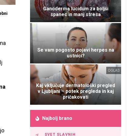
Ganoderma lucidum za boljši
ebni
spanec in manj stresa
 na
Se vam pogosto pojavi herpes na
ustnici?
lj
OGLAS
Kaj vključuje dermatološki pregled
oma
v Ljubljani – potek pregleda in kaj
pričakovati
Najbolj brano
jo
SVET SLAVNIH