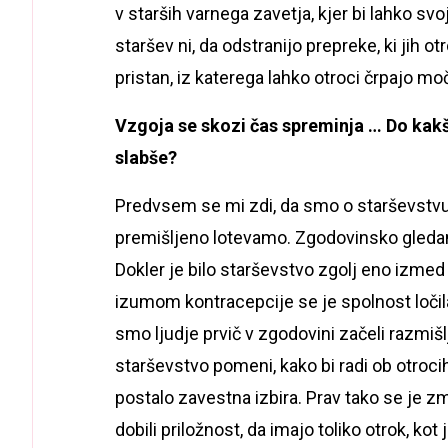
v starših varnega zavetja, kjer bi lahko svo
staršev ni, da odstranijo prepreke, ki jih 
pristan, iz katerega lahko otroci črpajo m
Vzgoja se skozi čas spreminja … Do kakšn
slabše?
Predvsem se mi zdi, da smo o starševstvu z
premišljeno lotevamo. Zgodovinsko gledano
Dokler je bilo starševstvo zgolj eno izmed d
izumom kontracepcije se je spolnost ločila
smo ljudje prvič v zgodovini začeli razmišlja
starševstvo pomeni, kako bi radi ob otrocih
postalo zavestna izbira. Prav tako se je zma
dobili priložnost, da imajo toliko otrok, kot