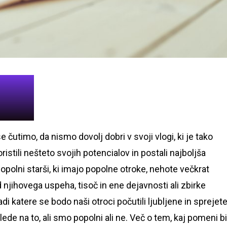
 čutimo, da nismo dovolj dobri v svoji vlogi, ki je tako
stili nešteto svojih potencialov in postali najboljša
 popolni starši, ki imajo popolne otroke, nehote večkrat
njihovega uspeha, tisoč in ene dejavnosti ali zbirke
adi katere se bodo naši otroci počutili ljubljene in sprejete
ede na to, ali smo popolni ali ne. Več o tem, kaj pomeni bi