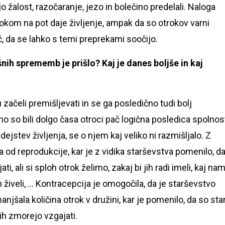
jo žalost, razočaranje, jezo in bolečino predelali. Naloga
otrokom na pot daje življenje, ampak da so otrokov varni
oč, da se lahko s temi preprekami soočijo.
ih sprememb je prišlo? Kaj je danes boljše in kaj
ačeli premišljevati in se ga posledično tudi bolj
 so bili dolgo časa otroci pač logična posledica spolnost
ejstev življenja, se o njem kaj veliko ni razmišljalo. Z
 od reprodukcije, kar je z vidika starševstva pomenilo, d
ti, ali si sploh otrok želimo, zakaj bi jih radi imeli, kaj na
 živeli, … Kontracepcija je omogočila, da je starševstvo
njšala količina otrok v družini, kar je pomenilo, da so star
 jih zmorejo vzgajati.