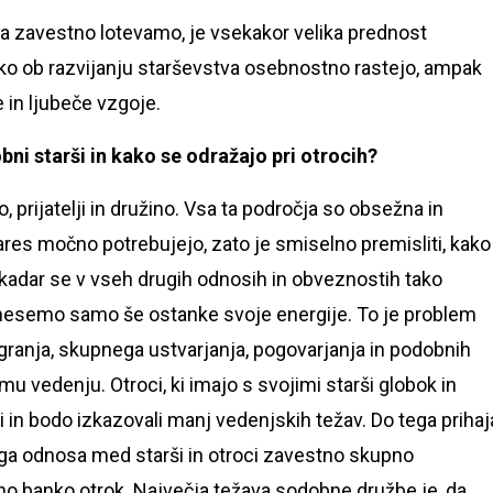
ga zavestno lotevamo, je vsekakor velika prednost
ko ob razvijanju starševstva osebnostno rastejo, ampak
e in ljubeče vzgoje.
bni starši in kako se odražajo pri otrocih?
 prijatelji in družino. Vsa ta področja so obsežna in
ares močno potrebujejo, zato je smiselno premisliti, kako
 kadar se v vseh drugih odnosih in obveznostih tako
inesemo samo še ostanke svoje energije. To je problem
 igranja, skupnega ustvarjanja, pogovarjanja in podobnih
 vedenju. Otroci, ki imajo s svojimi starši globok in
i in bodo izkazovali manj vedenjskih težav. Do tega prihaj
nega odnosa med starši in otroci zavestno skupno
veno banko otrok. Največja težava sodobne družbe je, da