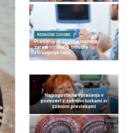
RESNIČNE ZGODBE
Pretresljiva zgodba mamice:
zaradi otroka je odložila
zdravljenje raka
Najpogostejša vprašanja v
povezavi z zobnimi luskami in
zobnimi prevlekami
OGLAS