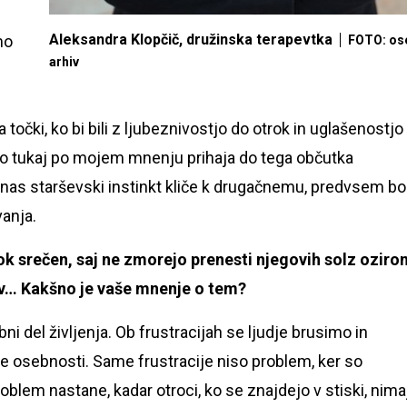
Aleksandra Klopčič, družinska terapevtka
mo
FOTO: os
arhiv
točki, ko bi bili z ljubeznivostjo do otrok in uglašenostjo
no tukaj po mojem mnenju prihaja do tega občutka
aj nas starševski instinkt kliče k drugačnemu, predvsem bo
anja.
otrok srečen, saj ne zmorejo prenesti njegovih solz ozir
stev… Kakšno je vaše mnenje o tem?
ni del življenja. Ob frustracijah se ljudje brusimo in
te osebnosti. Same frustracije niso problem, ker so
roblem nastane, kadar otroci, ko se znajdejo v stiski, nima