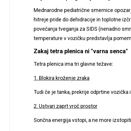
Mednarodne pediatrične smernice opozarjaj
hitreje pride do dehidracije in toplotne izč
povečanja tveganja za SIDS (nenadno smrt 
temperature v vozičku predstavlja pomem
Zakaj tetra plenica ni "varna senca"
Tetra plenica ima tri glavne težave:
1. Blokira kroženje zraka
Tudi če je tanka, prekrije odprtine vozička
2. Ustvari zaprt vroč prostor
Sončna energija vstopi, a ne more izstopit