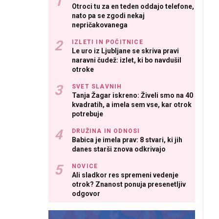
Otroci tu za en teden oddajo telefone,
nato pa se zgodi nekaj
nepričakovanega
IZLETI IN POČITNICE
Le uro iz Ljubljane se skriva pravi
naravni čudež: izlet, ki bo navdušil
otroke
SVET SLAVNIH
Tanja Žagar iskreno: Živeli smo na 40
kvadratih, a imela sem vse, kar otrok
potrebuje
DRUŽINA IN ODNOSI
Babica je imela prav: 8 stvari, ki jih
danes starši znova odkrivajo
NOVICE
Ali sladkor res spremeni vedenje
otrok? Znanost ponuja presenetljiv
odgovor