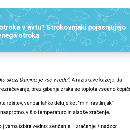
troka v avtu? Strokovnjaki pojasnjujejo
enega otroka
ko skozi tkanino, je vse v redu".
A raziskave kažejo, da
rezračevanje, brez gibanja zraka se toplota vseeno kopiči
a rešitev, vendar lahko deluje kot "mini rastlinjak".
asprotno, višjo temperaturo in slabše zračenje.
bolj varna izbira vedno: senčenje + zračenje + nadzor