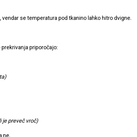
n, vendar se temperatura pod tkanino lahko hitro dvigne.
 prekrivanja priporočajo:
ta)
li je preveč vroč)
a ne.