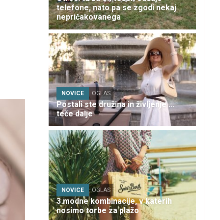
telefone, nato pa se zgodi nekaj
nepričakovanega
NOVICE
OGLAS
Postali ste družina in življenje ...
teče dalje
NOVICE
OGLAS
3 modne kombinacije, v katerih
nosimo torbe za plažo