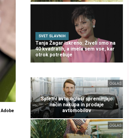
SVET SLAVNIH
Tanja Žagar iskreno: Živeli smo na
40 kvadratih, a imela sem vse, kar
otrok potrebuje
OGLAS
Spletni avto oglasi spreminjajo
način nakupa in prodaje
avtomobilov
 Adobe
OGLAS