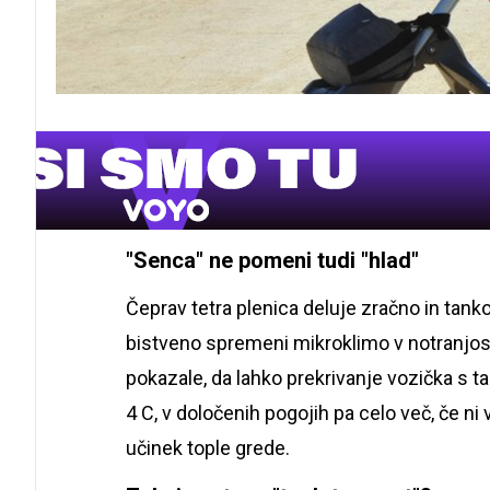
"Senca" ne pomeni tudi "hlad"
Čeprav tetra plenica deluje zračno in tank
bistveno spremeni mikroklimo v notranjosti.
pokazale, da lahko prekrivanje vozička s t
4 C, v določenih pogojih pa celo več, če ni
učinek tople grede.