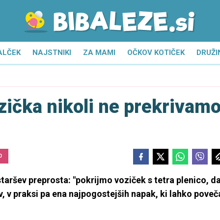
ALČEK
NAJSTNIKI
ZA MAMI
OČKOV KOTIČEK
DRUŽI
zička nikoli ne prekrivam
0
taršev preprosta: "pokrijmo voziček s tetra plenico, d
v, v praksi pa ena najpogostejših napak, ki lahko poveč