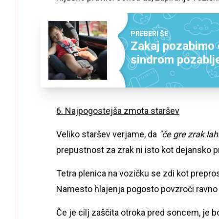
PREBERI ŠE
Zakaj pozabimo o
sindrom pozablj
6. Najpogostejša zmota staršev
Veliko staršev verjame, da
"če gre zrak lah
prepustnost za zrak ni isto kot dejansko p
Tetra plenica na vozičku se zdi kot preprost
Namesto hlajenja pogosto povzroči ravno n
Če je cilj zaščita otroka pred soncem, je 