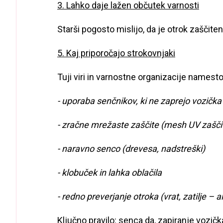
3. Lahko daje lažen občutek varnosti
Starši pogosto mislijo, da je otrok zaščite
5. Kaj priporočajo strokovnjaki
Tuji viri in varnostne organizacije namesto
- uporaba senčnikov, ki ne zaprejo vozička
- zračne mrežaste zaščite (mesh UV zašči
- naravno senco (drevesa, nadstreški)
- klobuček in lahka oblačila
- redno preverjanje otroka (vrat, zatilje – a
Ključno pravilo: senca da, zapiranje vozičk