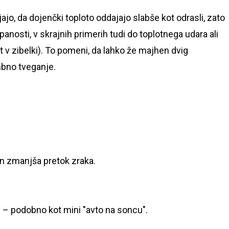
o, da dojenčki toploto oddajajo slabše kot odrasli, zato
rpanosti, v skrajnih primerih tudi do toplotnega udara ali
v zibelki). To pomeni, da lahko že majhen dvig
bno tveganje.
 in zmanjša pretok zraka.
i – podobno kot mini "avto na soncu".