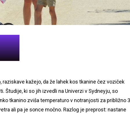
o, raziskave kažejo, da že lahek kos tkanine čez voziček
 Študije, ki so jih izvedli na Univerzi v Sydneyju, so
anko tkanino zviša temperaturo v notranjosti za približno 
 vetra ali pa je sonce močno. Razlog je preprost: nastane