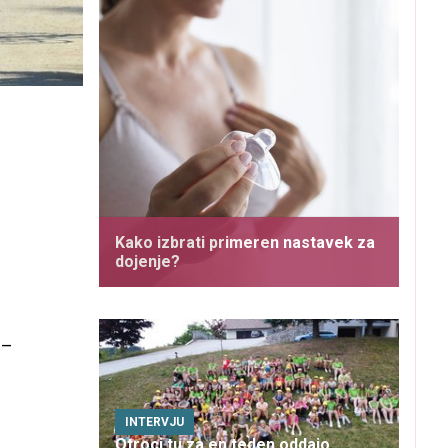
Kako izbrati primeren nastavek za
dojenje?
3–
INTERVJU
Otroci tu za en teden oddajo