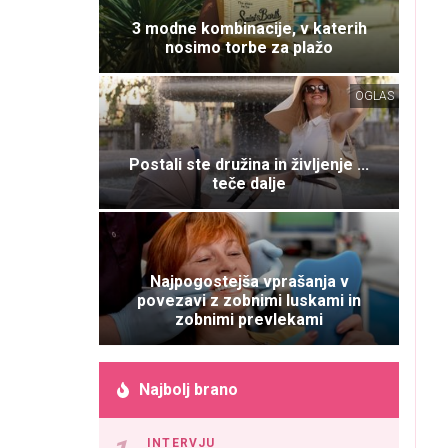
3 modne kombinacije, v katerih
nosimo torbe za plažo
OGLAS
Postali ste družina in življenje ...
teče dalje
Najpogostejša vprašanja v
povezavi z zobnimi luskami in
zobnimi prevlekami
Najbolj brano
INTERVJU