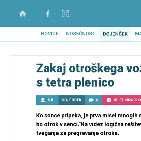
NOVICE
NOSEČNOST
M
DOJENČEK
Zakaj otroškega vo
s tetra plenico
S.B.
DOJENČEK
0
05. 07. 2026 04.0
Ko sonce pripeka, je prva misel mnogih s
bo otrok v senci."Na videz logična rešite
tveganje za pregrevanje otroka.