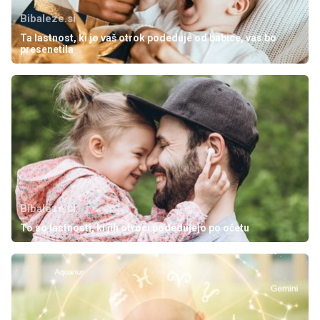
Bibaleze.si
Ta lastnost, ki jo vaš otrok podeduje od babice, vas bo
presenetila
Bibaleze.si
To so lastnosti, ki jih otroci podedujejo po očetu