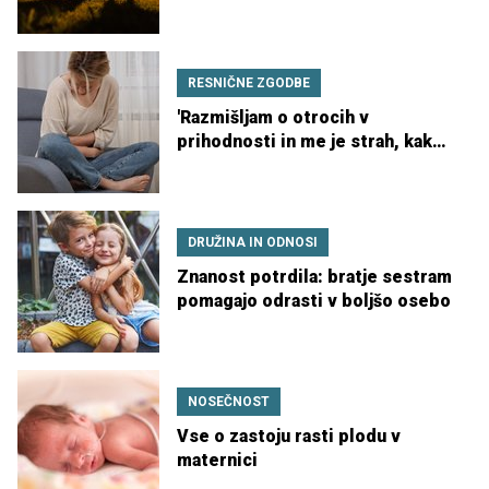
otroštva
RESNIČNE ZGODBE
'Razmišljam o otrocih v
prihodnosti in me je strah, kako
bo'
DRUŽINA IN ODNOSI
Znanost potrdila: bratje sestram
pomagajo odrasti v boljšo osebo
NOSEČNOST
Vse o zastoju rasti plodu v
maternici