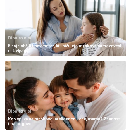
Bibaleze.si
5 najslabših tipov mater, ki uničujejo otrokovo samozavest
in življenje
Bibaleze.si
Kdo vpliva na otrokovo inteligenco - oče, mama? Znanost
ima odgovor