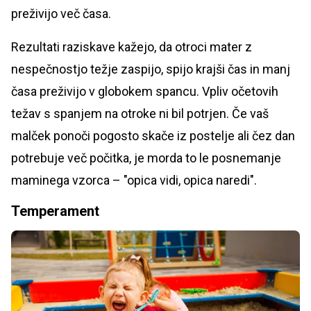
preživijo več časa.
Rezultati raziskave kažejo, da otroci mater z
nespečnostjo težje zaspijo, spijo krajši čas in manj
časa preživijo v globokem spancu. Vpliv očetovih
težav s spanjem na otroke ni bil potrjen. Če vaš
malček ponoči pogosto skače iz postelje ali čez dan
potrebuje več počitka, je morda to le posnemanje
maminega vzorca – "opica vidi, opica naredi".
Temperament