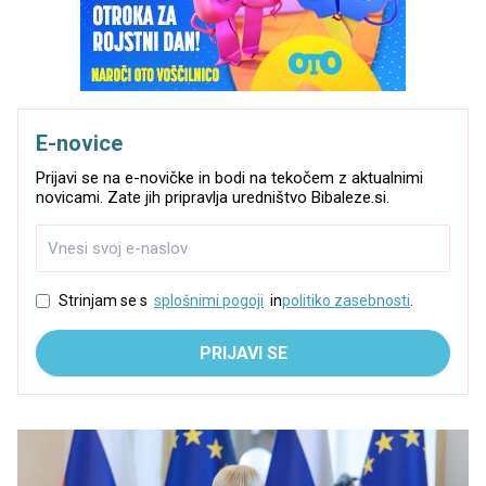
E-novice
Prijavi se na e-novičke in bodi na tekočem z aktualnimi
novicami. Zate jih pripravlja uredništvo Bibaleze.si.
Strinjam se s
splošnimi pogoji
in
politiko zasebnosti
.
PRIJAVI SE