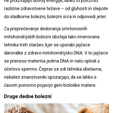
ne proizvajajo dovolj energije, lahko to povzroči
različne zdravstvene težave – od gluhosti in slepote
do sladkorne bolezni, bolezni srca in odpovedi jeter.
Za preprečevanje dedovanja smrtonosnih
mitohondrijskih bolezni obstaja tako imenovana
tehnika treh staršev, kjer se uporabi jajčece
darovalke z zdravo mitohondrijsko DNA. V to jajčece
se prenese materina jedrna DNA in nato oplodi z
očetovo spermo. Čeprav se zdi tehnika obetavna,
nekateri znanstveniki opozarjajo, da se lahko s
časom ponovno pojavijo geni biološke matere.
Druge dedne bolezni