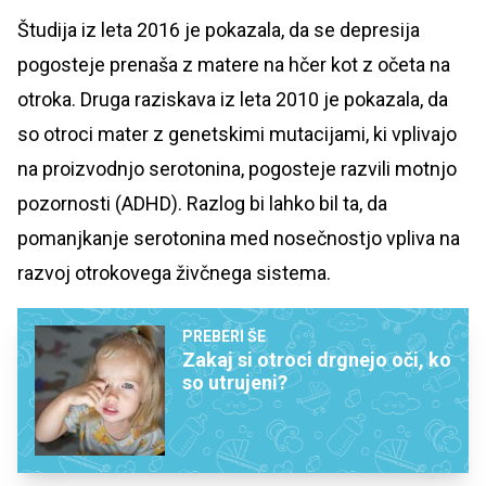
Študija iz leta 2016 je pokazala, da se depresija
pogosteje prenaša z matere na hčer kot z očeta na
otroka. Druga raziskava iz leta 2010 je pokazala, da
so otroci mater z genetskimi mutacijami, ki vplivajo
na proizvodnjo serotonina, pogosteje razvili motnjo
pozornosti (ADHD). Razlog bi lahko bil ta, da
pomanjkanje serotonina med nosečnostjo vpliva na
razvoj otrokovega živčnega sistema.
PREBERI ŠE
Zakaj si otroci drgnejo oči, ko
so utrujeni?