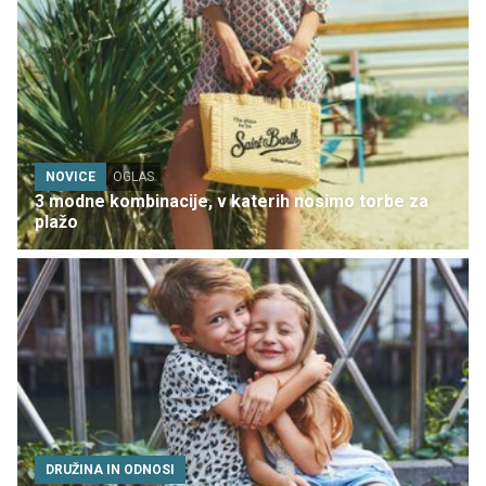
NOVICE
OGLAS
3 modne kombinacije, v katerih nosimo torbe za
plažo
DRUŽINA IN ODNOSI