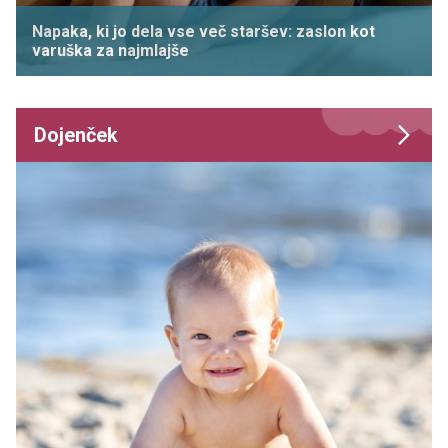
Napaka, ki jo dela vse več staršev: zaslon kot
varuška za najmlajše
Dojenček