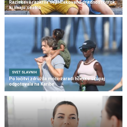
Raziskava razkrila nepričakovano prednost otrok,
ki imajo sestro
SVET SLAVNIH
Po ločitvi združila moči: zaradi hčerke skupaj
odpotovala na Karibe