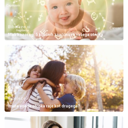
Bibaleze.si
Mali kozorog: 5 ključnih značilnosti vašega otroka
Bibaleze.si
Imate enega otroka raje kot drugega?