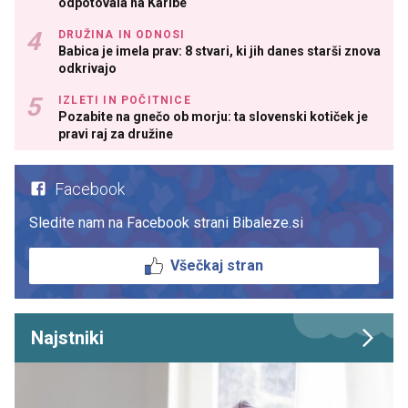
odpotovala na Karibe
DRUŽINA IN ODNOSI
Babica je imela prav: 8 stvari, ki jih danes starši znova
odkrivajo
IZLETI IN POČITNICE
Pozabite na gnečo ob morju: ta slovenski kotiček je
pravi raj za družine
Facebook
Sledite nam na Facebook strani Bibaleze.si
Všečkaj stran
Najstniki