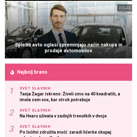
OGLAS
Spletni avto oglasi spreminjajo način nakupa in
prodaje avtomobilov
Najbolj brano
SVET SLAVNIH
Tanja Žagar iskreno: Živeli smo na 40 kvadratih, a
imela sem vse, kar otrok potrebuje
SVET SLAVNIH
Na Hvaru uživata v zadnjih trenutkih v dvoje
SVET SLAVNIH
Po ločitvi združila moči: zaradi hčerke skupaj