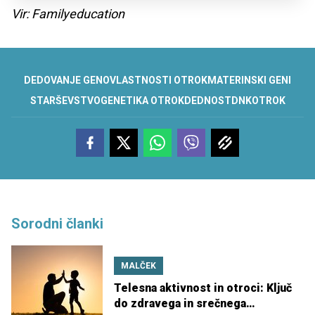
Vir: Familyeducation
DEDOVANJE GENOV
LASTNOSTI OTROK
MATERINSKI GENI
STARŠEVSTVO
GENETIKA OTROK
DEDNOST
DNK
OTROK
Sorodni članki
MALČEK
Telesna aktivnost in otroci: Ključ
do zdravega in srečnega