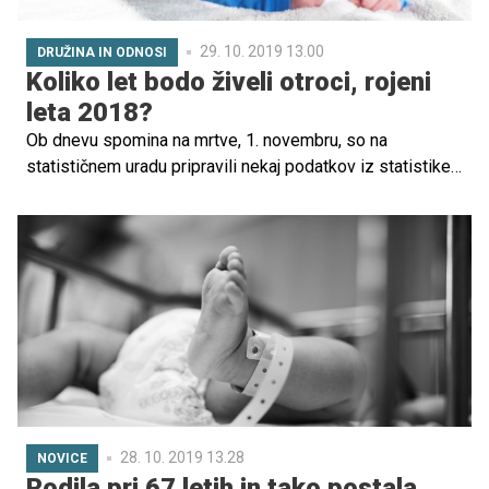
29. 10. 2019 13.00
DRUŽINA IN ODNOSI
Koliko let bodo živeli otroci, rojeni
leta 2018?
Ob dnevu spomina na mrtve, 1. novembru, so na
statističnem uradu pripravili nekaj podatkov iz statistike
umrlih za lani. Tako kot leta 2017 je tudi lani v Sloveniji
umrlo več kot 20.000 prebivalcev, število umrlih pa je
preseglo število rojstev. Povprečna starost umrlih je bila
za skoraj devet let višja kot pri umrlih pred 30 leti.
28. 10. 2019 13.28
NOVICE
Rodila pri 67 letih in tako postala