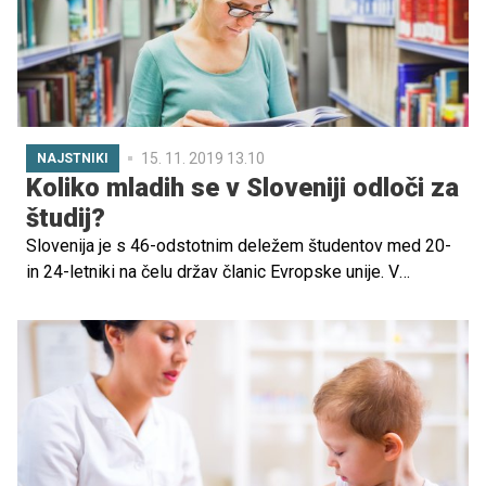
15. 11. 2019 13.10
NAJSTNIKI
Koliko mladih se v Sloveniji odloči za
študij?
Slovenija je s 46-odstotnim deležem študentov med 20-
in 24-letniki na čelu držav članic Evropske unije. V
študijskem letu 2018/19 se je v terciarno izobraževanje
vpisalo skoraj 76.000 študentov, med študenti
prevladujejo ženske. Uspešno diplomira dobra polovica
vpisanih na prvo stopnjo, kažejo podatki Statističnega
urada RS (Surs).