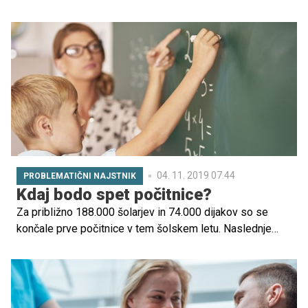
spodbujanje k dialogu in reševanju problemov ter
poudarjanju pomena preventivnih dejavnosti na področju
preprečevanja in zmanjševanja zasvojenosti, tudi s
sodobnimi tehnologijami predvsem pri mladostnikih.
04. 11. 2019 07.44
PROBLEMATIČNI NAJSTNIK
Kdaj bodo spet počitnice?
Za približno 188.000 šolarjev in 74.000 dijakov so se
končale prve počitnice v tem šolskem letu. Naslednje
počitnice bodo imeli že čez manj kot dva meseca. Med
božičnimi in novoletnimi prazniki bodo prosti kar od 25.
decembra do 5. januarja, pri čemer jim petka, 3. januarja,
ne bo treba nadomeščati.