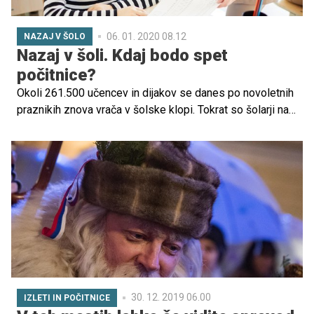
06. 01. 2020 08.12
NAZAJ V ŠOLO
Nazaj v šoli. Kdaj bodo spet
počitnice?
Okoli 261.500 učencev in dijakov se danes po novoletnih
praznikih znova vrača v šolske klopi. Tokrat so šolarji na
počitnicah uživali kar dvanajst dni, ki so jih preživeli vsak
po svoje. V šoli jih zdaj čaka zaključek prvega
ocenjevalnega obdobja, nato se bodo že februarja
odpravili na enotedenske zimske počitnice.
30. 12. 2019 06.00
IZLETI IN POČITNICE