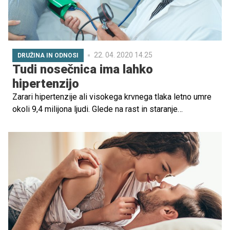
22. 04. 2020 14.25
DRUŽINA IN ODNOSI
Tudi nosečnica ima lahko
hipertenzijo
Zarari hipertenzije ali visokega krvnega tlaka letno umre
okoli 9,4 milijona ljudi. Glede na rast in staranje
prebivalstva lahko pričakujemo še več smrti.