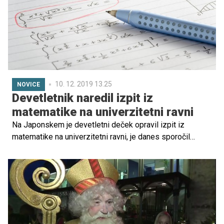
10. 12. 2019 13.25
NOVICE
Devetletnik naredil izpit iz
matematike na univerzitetni ravni
Na Japonskem je devetletni deček opravil izpit iz
matematike na univerzitetni ravni, je danes sporočil
japonski institut za matematične izpite. Kot poroča
japonska tiskovna agencija Kyodo, se je deček na izpit
pripravljal dve leti, svoje znanje matematike pa namerava
uporabiti za izboljšanje družbe.