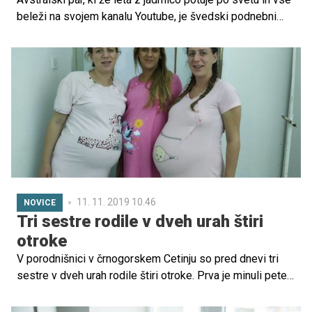
beleži na svojem kanalu Youtube, je švedski podnebni
aktivistki Greti Thunberg nedavno ponudil pomoč pri
prečkanju Atlantskega oceana. Skupina se bo na dolgo
pomorsko pot iz ZDA odpravila danes, poroča nemška
tiskovna agencija dpa.
11. 11. 2019 10.46
NOVICE
Tri sestre rodile v dveh urah štiri
otroke
V porodnišnici v črnogorskem Cetinju so pred dnevi tri
sestre v dveh urah rodile štiri otroke. Prva je minuli petek
okoli 9. ure v porodno sobo prišla Olivera, ki je rodila
Stefano, za njo je njena sestra dvojčica Jasna rodila