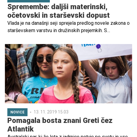
Spremembe: daljši materinski,
očetovski in starševski dopust
Vlada je na današnji seji sprejela predlog novele zakona o
starševskem varstvu in družinskih prejemkih. S
predlogom se podaljšuje materinski, očetovski in
starševski dopust, izboljšuje položaj družin, kjer je mati
ob rojstvu nezaposlena, ter izboljšuje položaj študentskih
družin, je vlada zapisala na Twitterju.
13. 11. 2019 15.03
NOVICE
Pomagala bosta znani Greti čez
Atlantik
Avstralski par, ki že leta z jadrnico potuje po svetu in vse