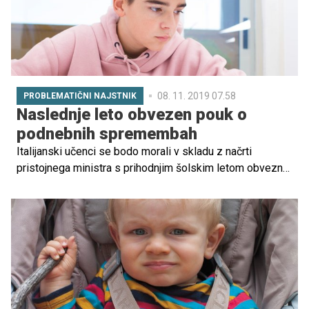
08. 11. 2019 07.58
PROBLEMATIČNI NAJSTNIK
Naslednje leto obvezen pouk o
podnebnih spremembah
Italijanski učenci se bodo morali v skladu z načrti
pristojnega ministra s prihodnjim šolskim letom obvezno
udeleževati učnih ur, ki bodo posvečene podnebnim
spremembam. Italija bo s tem postala prva država na
svetu, v kateri bo za šolarje pouk o tej pereči svetovni
problematiki obvezen.