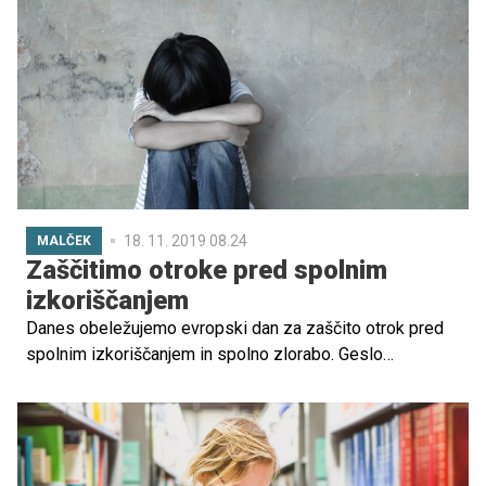
kot ženske, njegova povprečna mesečna bruto plača za
lani pa je bila višja od plače žensk, je za STA sporočil
državni statistični urad ob 19. novembru, mednarodnem
dnevu moških.
18. 11. 2019 08.24
MALČEK
Zaščitimo otroke pred spolnim
izkoriščanjem
Danes obeležujemo evropski dan za zaščito otrok pred
spolnim izkoriščanjem in spolno zlorabo. Geslo
letošnjega dne je Opolnomočenje otrok za zaustavitev
spolnega nasilja. Otroci so prepogosto postavljeni ob
stran pri odločanju o stvareh, ki se jih neposredno tičejo,
so ob tem opozorili v Društvu SOS telefon.