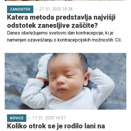
27. 01. 2020 18.28
ZANOSITEV
Katera metoda predstavlja najvišji
odstotek zanesljive zaščite?
Danes obeležujemo svetovni dan kontracepcije, ki je
namenjen ozaveščanju o kontracepcijskih možnostih. Cilj
obeleževanja tega dne je med drugim oblikovanje sveta,
v katerem je vsaka nosečnost zaželena. Strokovnjaki s
področja reproduktivnega zdravja si ob tem želijo več
odprte komunikacije o varni spolnosti.
17. 01. 2020 14.07
NOVICE
Koliko otrok se je rodilo lani na