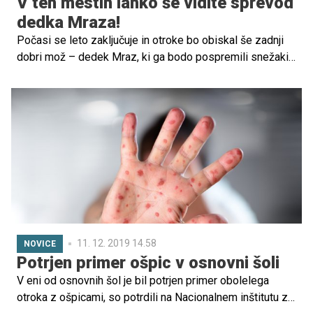
V teh mestih lahko še vidite sprevod
dedka Mraza!
Počasi se leto zaključuje in otroke bo obiskal še zadnji
dobri mož – dedek Mraz, ki ga bodo pospremili snežaki,
dobre vile in druga pravljična bitja, ki bodo pričarali
nasmehe na obraze vseh nas. V katerih mestih si še
lahko ogledate čaroben sprevod dedka Mraza?
11. 12. 2019 14.58
NOVICE
Potrjen primer ošpic v osnovni šoli
V eni od osnovnih šol je bil potrjen primer obolelega
otroka z ošpicami, so potrdili na Nacionalnem inštitutu za