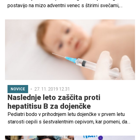
postavijo na mizo adventni venec s štirimi svečami,
vsako nedeljo se prižge ena dodatna.
27. 11. 2019 12.31
NOVICE
Naslednje leto zaščita proti
hepatitisu B za dojenčke
Pediatri bodo v prihodnjem letu dojenčke v prvem letu
starosti cepili s šestvalentnim cepivom, kar pomeni, da
bodo poleg zaščite proti davici, tetanusu, oslovskemu
kašlju, hemofilusu influence tipa b in otroški paralizi