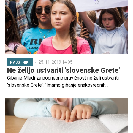
zaščiteni tudi proti hepatitisu B, navajajo na spletni strani
Nacionalnega inštituta za javno zdravje (NIJZ).
25. 11. 2019 14.05
NAJSTNIKI
Ne želijo ustvariti 'slovenske Grete'
Gibanje Mladi za podnebno pravičnost ne želi ustvariti
'slovenske Grete'. "Imamo gibanje enakovrednih
posameznikov brez enega šefa, brez ene Grete, ki bi jo
kazali vsepovsod," je pojasnil Primož Turnšek iz gibanja.
Ljudje se namreč v primeru izpostavljanja ene osebe
pogosto več ukvarjajo s to osebo kot njenim sporočilom,
opažajo.