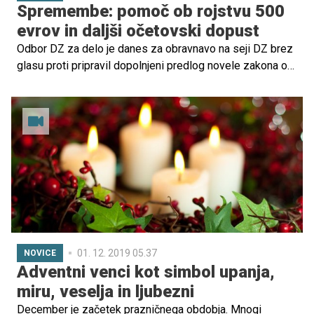
Spremembe: pomoč ob rojstvu 500
evrov in daljši očetovski dopust
Odbor DZ za delo je danes za obravnavo na seji DZ brez
glasu proti pripravil dopolnjeni predlog novele zakona o
starševskem varstvu in družinskih prejemkih. Med drugim
izboljšuje položaj družin, kjer je mati ob rojstvu
nezaposlena, in položaj študentskih družin.
01. 12. 2019 05.37
NOVICE
Adventni venci kot simbol upanja,
miru, veselja in ljubezni
December je začetek prazničnega obdobja. Mnogi