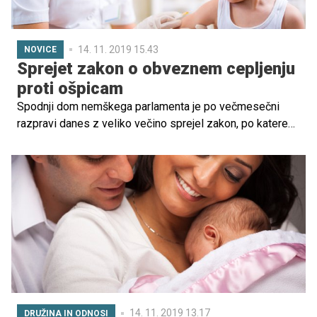
14. 11. 2019 15.43
NOVICE
Sprejet zakon o obveznem cepljenju
proti ošpicam
Spodnji dom nemškega parlamenta je po večmesečni
razpravi danes z veliko večino sprejel zakon, po katerem
bo za sprejem otrok v šolo in vrtec od 1. marca prihodnje
leto obvezno cepljenje proti ošpicam. Za tiste, ki nove
zakonodaje ne bodo spoštovali, so predvidene denarne
kazni do 2500 evrov, poroča nemška tiskovna agencija
dpa.
14. 11. 2019 13.17
DRUŽINA IN ODNOSI