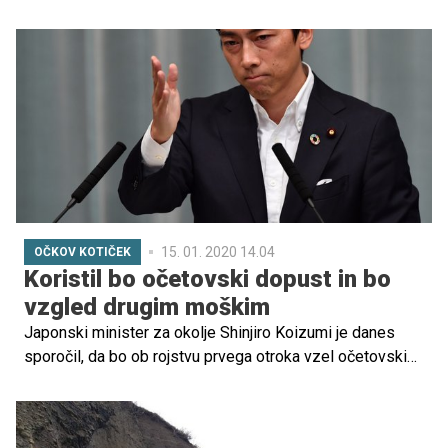
popolni omejitvi obiskov bolnikov, ki se zdravijo na
oddelku za infekcijske bolezni in vročinska stanja, danes
odločila še za dodatni ukrep omejevanja obiskov. Do
preklica tako niso dovoljeni obiski na ginekološko-
porodniškem oddelku.
15. 01. 2020 14.04
OČKOV KOTIČEK
Koristil bo očetovski dopust in bo
vzgled drugim moškim
Japonski minister za okolje Shinjiro Koizumi je danes
sporočil, da bo ob rojstvu prvega otroka vzel očetovski
dopust. Ob tem je izrazil upanje, da bo s tem ustvaril
okolje, v katerem bodo očetje na njegovem ministrstvu
brez oklevanja vzeli dopust ob rojstvu otroka.