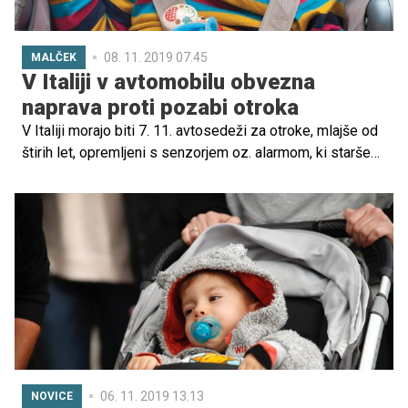
08. 11. 2019 07.45
MALČEK
V Italiji v avtomobilu obvezna
naprava proti pozabi otroka
V Italiji morajo biti 7. 11. avtosedeži za otroke, mlajše od
štirih let, opremljeni s senzorjem oz. alarmom, ki starše
ali druge spremljevalce otrok ob njihovem izstopu iz
avtomobila opozori na otroka. Cilj zakonskega predpisa
je preprečiti, da bi ljudje, predvsem ob vročini, otroke
pozabljali v avtomobilih.
06. 11. 2019 13.13
NOVICE