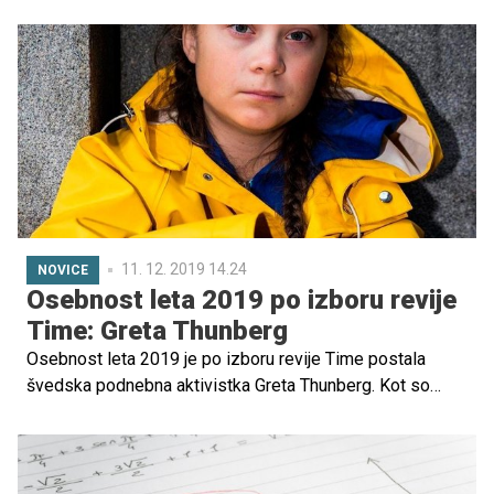
javno zdravje (NIJZ). Šola je bila obveščena o
preventivnih ukrepih in da obstaja nevarnost okužbe
necepljenih otrok. Vsi, ki so bili z otrokom v stiku in jih je
epidemiološka služba NIJZ lahko identificirala, so bili o
tem obveščeni.
11. 12. 2019 14.24
NOVICE
Osebnost leta 2019 po izboru revije
Time: Greta Thunberg
Osebnost leta 2019 je po izboru revije Time postala
švedska podnebna aktivistka Greta Thunberg. Kot so
zapisali v reviji, je najstnica v ključnem trenutku poslala v
svet preprosto resnico, da ne moremo več živeti, kot da
jutri nikoli ne pride.