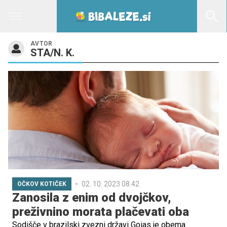
AVTOR
STA/N. K.
02. 10. 2023 08.42
OČKOV KOTIČEK
Zanosila z enim od dvojčkov,
preživnino morata plačevati oba
Sodišče v brazilski zvezni državi Goias je obema