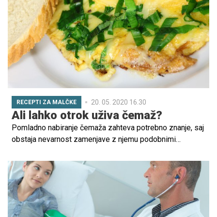
20. 05. 2020 16.30
RECEPTI ZA MALČKE
Ali lahko otrok uživa čemaž?
Pomladno nabiranje čemaža zahteva potrebno znanje, saj
obstaja nevarnost zamenjave z njemu podobnimi
strupenimi rastlinami, opozarjajo na Univerzitetnem
kliničnem centru (UKC) Ljubljana. V primeru prebavnih
težav moramo čim prej obiskati urgentno ambulanto in s
seboj prinesti zaužito rastlino, saj se na podlagi tega
določi tudi zdravljenje.