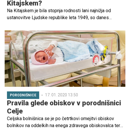
Kitajskem?
Na Kitajskem je bila stopnja rodnosti lani najnižja od
ustanovitve Ljudske republike leta 1949, so danes
sporočile oblasti v Pekingu. V najštevilčnejši državi sveta
se je lani rodilo 14,65 milijona otrok, je po poročanju
francoske tiskovne agencije AFP sporočil kitajski
statistični urad.
17. 01. 2020 13.50
PORODNIŠNICE
Pravila glede obiskov v porodnišnici
Celje
Celjska bolnišnica se je po četrtkovi omejitvi obiskov
bolnikov na oddelkih na enega zdravega obiskovalca ter