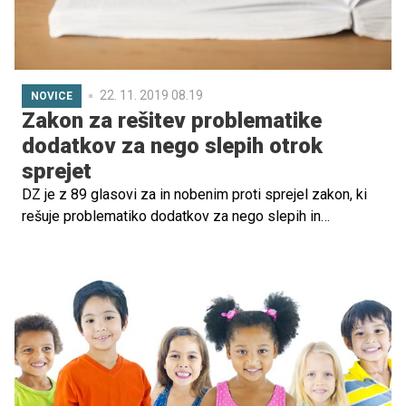
22. 11. 2019 08.19
NOVICE
Zakon za rešitev problematike
dodatkov za nego slepih otrok
sprejet
DZ je z 89 glasovi za in nobenim proti sprejel zakon, ki
rešuje problematiko dodatkov za nego slepih in
slabovidnih otrok. Prav tako rešuje problematiko
dodatkov za nego otrok z zmerno, težjo ali težko motnjo
v duševnem razvoju, ki so po polnoletnosti nadaljevali
izobraževanje v posebnem programu.