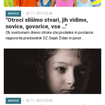
20. 11. 2019 22.46
NOVICE
"Otroci slišimo stvari, jih vidimo,
novice, govorice, vse ...''
Ob svetovnem dnevu otroka sta poslanke in poslance
nagovorila predsednik DZ Dejan Židan in junior
ambasadorka Unicefa Arja Ela Hvala. V 30 letih po
sprejetju konvencije o otrokovih pravicah se je marsikaj
izboljšalo, a je po Židanovih besedah dela še mnogo.
Mlada ambasadorka je poslance pozvala, naj pri grajenju
sveta prihodnosti mislijo na otroke.
20. 11. 2019 22.04
NOVICE