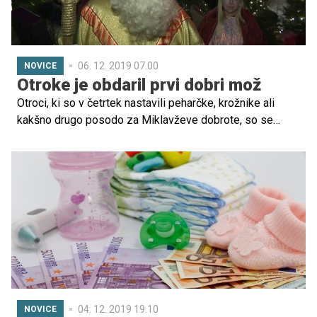
06. 12. 2019 07.00
NOVICE
Otroke je obdaril prvi dobri mož
Otroci, ki so v četrtek nastavili peharčke, krožnike ali
kakšno drugo posodo za Miklavževe dobrote, so se
danes zjutraj zbudili ob polnih peharčkih. Po ljudskem
izročilu jih sv. Miklavž namreč v noči na 6. december, ko
goduje, obišče in obdari.
04. 12. 2019 19.10
NOVICE