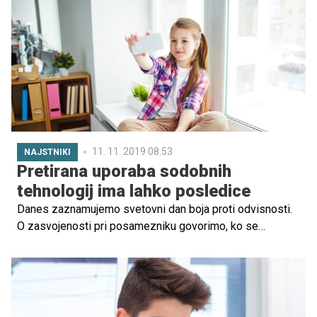
dvojčka Uroša in Anjo, serijo pa je ob 11. uri sklenila
Jelena, ki je na svet prinesla Darijo.
11. 11. 2019 08.53
NAJSTNIKI
Pretirana uporaba sodobnih
tehnologij ima lahko posledice
Danes zaznamujemo svetovni dan boja proti odvisnosti.
O zasvojenosti pri posamezniku govorimo, ko se
določen vedenjski vzorec začne ponavljati iz dneva v dan
in postane središče razmišljanja in dogajanja v njegovem
življenju, pojasnjujejo na Nacionalnem inštitutu za javno
zdravje (NIJZ).