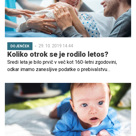
29. 10. 2019 14.44
DOJENČEK
Koliko otrok se je rodilo letos?
Sredi leta je bilo prvič v več kot 160-letni zgodovini,
odkar imamo zanesljive podatke o prebivalstvu
sedanjega ozemlja Slovenije, med prebivalci Slovenije
več moških kot žensk. Prebivalstvo Slovenije je tako 1.
julija 2019 sestavljalo 1.045.835 moških in 1.043.475
žensk, so zapisali v Statističnem uradu RS (Surs).