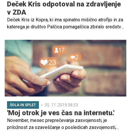
Deček Kris odpotoval na zdravljenje
v ZDA
Deček Kris iz Kopra, ki ima spinalno mišično atrofijo in za
katerega je društvo Palčica pomagalčica zbiralo sredstva
za zdravljenje v tujini, je danes s starši z Brnika odpotoval
na zdravljenje v Los Angeles. "Z nami je zdravnik in
imamo vse, kar potrebujemo," sta pred odhodom
novinarjem povedala Krisova starša, Ana Jerak in Matteo
Zudich.
05. 11. 2019 08.53
ŠOLA IN SPLET
'Moj otrok je ves čas na internetu.'
November, mesec preprečevanja zasvojenosti, je
priložnost za ozaveščanje o posledicah zasvojenosti,