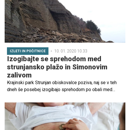
10. 01. 2020 10.33
IZLETI IN POČITNICE
Izogibajte se sprehodom med
strunjansko plažo in Simonovim
zalivom
Krajinski park Strunjan obiskovalce poziva, naj se v teh
dneh še posebej izogibajo sprehodom po obali med
strunjansko plažo in Simonovim zalivom, zlasti pa naj se
ne zadržujejo na območju Rtiča Strunjan in Rta Ronek, so
v četrtek zapisali na spletnih straneh izolske občine. V
zadnjem obdobju se je namreč zgodilo večje število
podorov.