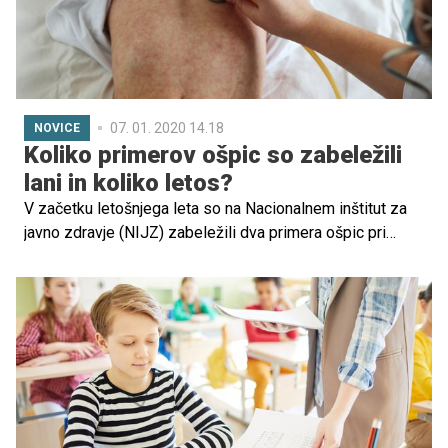
07. 01. 2020 14.18
NOVICE
Koliko primerov ošpic so zabeležili
lani in koliko letos?
V začetku letošnjega leta so na Nacionalnem inštitut za
javno zdravje (NIJZ) zabeležili dva primera ošpic pri
odraslih osebah. Oba sta predvidoma povezana z
izbruhom v kranjski regiji, ki se je začel novembra lani.
Skupno so lani zabeležili 48 primerov ošpic pri
slovenskih prebivalcih in dva pri tujcih, navaja NIJZ.