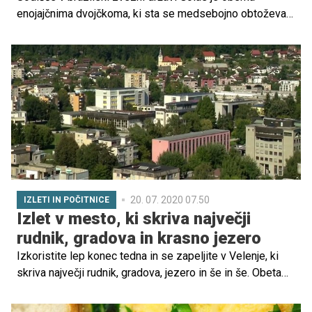
enojajčnima dvojčkoma, ki sta se medsebojno obtoževala
očetovstva deklice, naložilo plačevanje preživnine. Tudi v
rojstni list bosta vpisana oba dvojčka, ki sta skušala
izkoristiti svojo izjemno podobnost, da bi zakrila svojo
identiteto, poroča francoska tiskovna agencija AFP.
20. 07. 2020 07.50
IZLETI IN POČITNICE
Izlet v mesto, ki skriva največji
rudnik, gradova in krasno jezero
Izkoristite lep konec tedna in se zapeljite v Velenje, ki
skriva največji rudnik, gradova, jezero in še in še. Obeta
se vam nepozaben izlet!