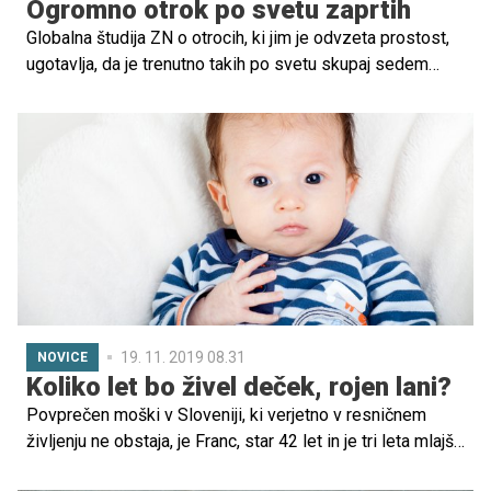
Ogromno otrok po svetu zaprtih
Globalna študija ZN o otrocih, ki jim je odvzeta prostost,
ugotavlja, da je trenutno takih po svetu skupaj sedem
milijonov. Otroci so zaprti v zaporih, priporih, domovih in
migracijskih centrih. Avtorji študije pravijo, da gre za
konservativne ocene in je zaprtih otrok verjetno še več.
19. 11. 2019 08.31
NOVICE
Koliko let bo živel deček, rojen lani?
Povprečen moški v Sloveniji, ki verjetno v resničnem
življenju ne obstaja, je Franc, star 42 let in je tri leta mlajši
od povprečne ženske. Na splošno ima nižjo izobrazbo