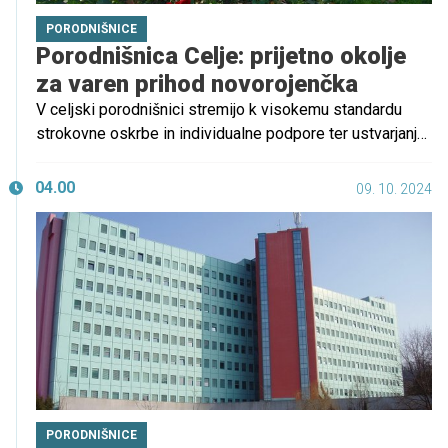
PORODNIŠNICE
Porodnišnica Celje: prijetno okolje
za varen prihod novorojenčka
V celjski porodnišnici stremijo k visokemu standardu
strokovne oskrbe in individualne podpore ter ustvarjanju
prijetnega vzdušja, ki omogoča, da porod poteka v
varnem in spodbudnem okolju. Njihovo poslanstvo je
04.00
09. 10. 2024
porodnicam in novorojenčkom zagotoviti vso potrebno
skrb za prijetno in nepozabno izkušnjo.
PORODNIŠNICE