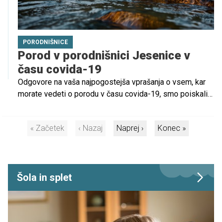
PORODNIŠNICE
Porod v porodnišnici Jesenice v
času covida-19
Odgovore na vaša najpogostejša vprašanja o vsem, kar
morate vedeti o porodu v času covida-19, smo poiskali v
porodnišnici Jesenice.
« Začetek
‹ Nazaj
Naprej ›
Konec »
Šola in splet