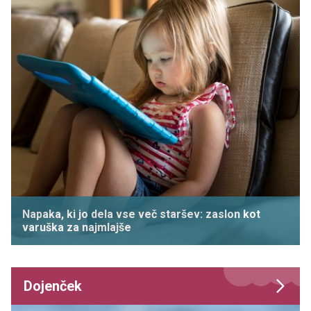
Napaka, ki jo dela vse več staršev: zaslon kot
varuška za najmlajše
Dojenček