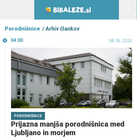
Porodnišnice
/ Arhiv člankov
04.00
08. 06. 2026
PORODNIŠNICE
Prijazna manjša porodnišnica med
Ljubljano in morjem