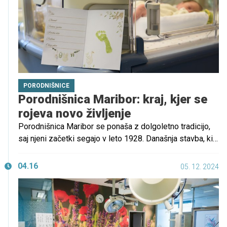
PORODNIŠNICE
Porodnišnica Maribor: kraj, kjer se
rojeva novo življenje
Porodnišnica Maribor se ponaša z dolgoletno tradicijo,
saj njeni začetki segajo v leto 1928. Današnja stavba, ki
je svoja vrata odprla leta 1991, je ob odprtju predstavljala
vrhunec medicinske infrastrukture. Danes z uvajanjem
04.16
05. 12. 2024
sodobnih metod in tehnologij zagotavljajo najboljšo
možno oskrbo za nosečnice, porodnice in novorojenčke.