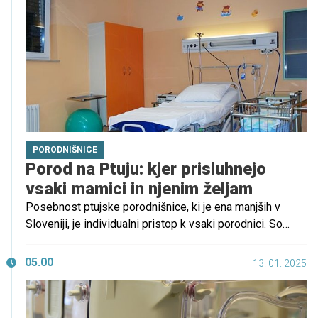
analgezijo, TENS terapijo, aromaterapijo in celo shiatsu
masažo.
PORODNIŠNICE
Porod na Ptuju: kjer prisluhnejo
vsaki mamici in njenim željam
Posebnost ptujske porodnišnice, ki je ena manjših v
Sloveniji, je individualni pristop k vsaki porodnici. So
novorojenčku prijazni ter nudijo možnost poroda v vodi in
omogočajo sobivanje partnerja.
05.00
13. 01. 2025