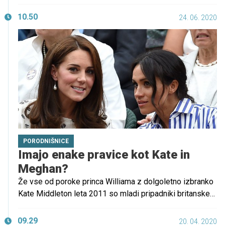
Poleg standardnih in nadstandardnih sob imajo na
poporodnem oddelku tudi apartma, v katerem lahko biva
10.50
24. 06. 2020
celotna družina – poleg očka tudi sestrice in bratci.
PORODNIŠNICE
Imajo enake pravice kot Kate in
Meghan?
Že vse od poroke princa Williama z dolgoletno izbranko
Kate Middleton leta 2011 so mladi pripadniki britanske
kraljeve družine v središču pozornosti. Poroki sta sledila
nosečnost in rojstvo princa Georgea, nato sta svet
09.29
20. 04. 2020