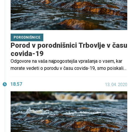
PORODNIŠNICE
Porod v porodnišnici Trbovlje v času
covida-19
Odgovore na vaša najpogostejša vprašanja o vsem, kar
morate vedeti o porodu v času covida-19, smo poiskali v
porodnišnici v Trbovljah.
18.57
13. 04. 2020