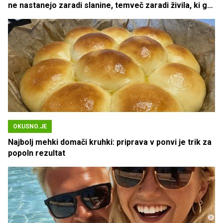
ne nastanejo zaradi slanine, temveč zaradi živila, ki ga
imamo vsi radi
OKUSNO.JE
Najbolj mehki domači kruhki: priprava v ponvi je trik za
popoln rezultat