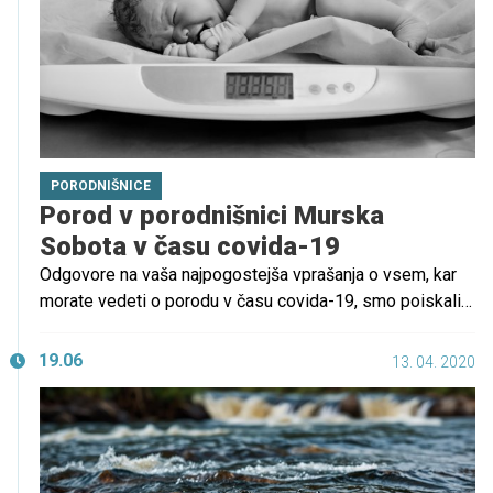
PORODNIŠNICE
Porod v porodnišnici Murska
Sobota v času covida-19
Odgovore na vaša najpogostejša vprašanja o vsem, kar
morate vedeti o porodu v času covida-19, smo poiskali
pri predstojniku ginekološko-porodniškega oddelka SB
Murska Sobota, dr. Petru Janku, dr. med., spec. gin. in
19.06
13. 04. 2020
porod.