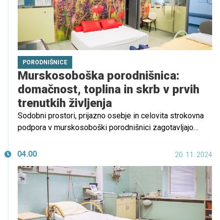
PORODNIŠNICE
Murskosoboška porodnišnica:
domačnost, toplina in skrb v prvih
trenutkih življenja
Sodobni prostori, prijazno osebje in celovita strokovna
podpora v murskosoboški porodnišnici zagotavljajo
porodnicam, novorojenčkom in družinam lepe prve
družinske trenutke v okolju, ki daje občutek domačnosti
04.00
20. 11. 2024
in topline.