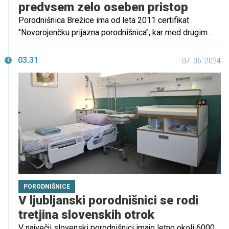
predvsem zelo oseben pristop
Porodnišnica Brežice ima od leta 2011 certifikat
"Novorojenčku prijazna porodnišnica", kar med drugim
pomeni 24-urno sobivanje mame in novorojenčka
oziroma tako imenovano "rooming in". Na ginekološko-
03.31
07. 06. 2024
porodnem oddelku letno pričakajo okoli 500
novorojenčkov, povprečen odstotek carskih rezov pa je
približno 20 odstotkov.
PORODNIŠNICE
V ljubljanski porodnišnici se rodi
tretjina slovenskih otrok
V največji slovenski porodnišnici imajo letno okoli 6000