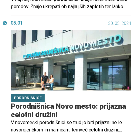
porodov. Znajo ukrepati ob najhujših zapletih ter lahko
poskrbijo tudi za najmlajše in najlažje nedonošenčke.
05.01
30. 05. 2024
PORODNIŠNICE
Porodnišnica Novo mesto: prijazna
celotni družini
V novomeški porodnišnici se trudijo biti prijazni ne le
novorojenčkom in mamicam, temveč celotni družini.