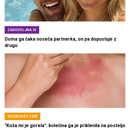
ZADOVOLJNA.SI
Doma ga čaka noseča partnerka, on pa dopustuje z
drugo
MOSKISVET.COM
"Koža mi je gorela": bolečina ga je priklenila na posteljo