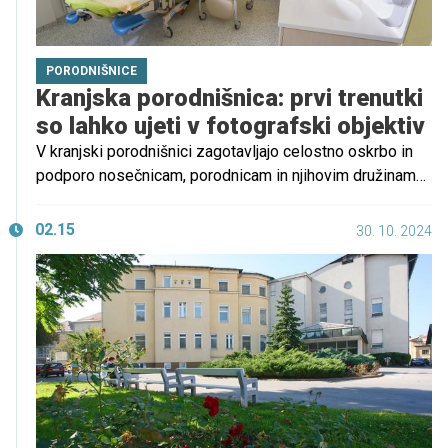
PORODNIŠNICE
Kranjska porodnišnica: prvi trenutki
so lahko ujeti v fotografski objektiv
V kranjski porodnišnici zagotavljajo celostno oskrbo in
podporo nosečnicam, porodnicam in njihovim družinam
tako med kot tudi po porodu. Naučijo jih pravilnega
pestovanja, rokovanja z novorojenčkom in nameščanja v
02.15
30. 10. 2024
lupinico za odhod domov. Lepa novost pa je možnost
profesionalnega fotografiranja z novorojenčkom na
porodniškem oddelku drugi dan po porodu.