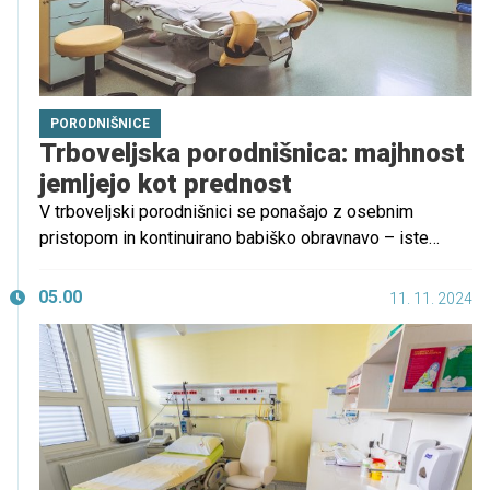
PORODNIŠNICE
Trboveljska porodnišnica: majhnost
jemljejo kot prednost
V trboveljski porodnišnici se ponašajo z osebnim
pristopom in kontinuirano babiško obravnavo – iste
babice spremljajo nosečnico skozi celotno pot od
zanositve do poroda. Njihova posebnost je program za
05.00
11. 11. 2024
shranjevanje popkovnične krvi in tkiv popkovnice.