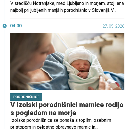
V središču Notranjske, med Ljubljano in morjem, stoji ena
najbolj priljubljenih manjših porodnišnic v Sloveniji. V
Bolnišnici za ženske bolezni in porodništvo Postojna,
kjer mamice rojevajo že desetletja, si prizadevajo za
04.00
27. 05. 2026
visoko strokovnost, individualno obravnavo ter občutek
varnosti in topline.
PORODNIŠNICE
V izolski porodnišnici mamice rodijo
s pogledom na morje
Izolska porodnišnica se ponaša s toplim, osebnim
pristopom in celostno obravnavo mamic in