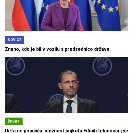
NOVICE
Znano, kdo je bil v vozilu s predsednico države
ŠPORT
Uefa ne popušča: možnost bojkota Fifinih tekmovanj še