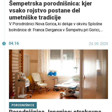
Šempetrska porodnišnica: kjer
vsako rojstvo postane del
umetniške tradicije
V Porodnišnici Nova Gorica, ki deluje v okviru Splošne
bolnišnice dr. Franca Derganca v Šempetru pri Gorici,
vlada prijetno vzdušje. Vsaka porodnica se lahko zanese
na individualno obravnavo in pričakuje sodobno
04.16
24. 09. 2024
opremljenost. Njihova prioriteta je zagotoviti najvišjo
raven oskrbe z osebno podporo in pozornostjo, kar
omogoča prijetno in varno izkušnjo za mamo in otroka.
PORODNIŠNICE