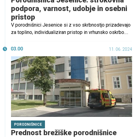
Porodnišnica Jesenice: strokovna
podpora, varnost, udobje in osebni
pristop
V porodnišnici Jesenice si z vso skrbnostjo prizadevajo
za toplino, individualiziran pristop in vrhunsko oskrbo.
Vsako mamico in novorojenčka spremljajo z nežnostjo in
strokovnostjo, pri čemer je njihova največja želja, da se
03.00
11. 06. 2024
oba vseskozi počutita udobno in varno. Z osebno
podporo in predanostjo želijo zagotoviti, da bo porod
čim lepša izkušnja.
PORODNIŠNICE
Prednost brežiške porodnišnice