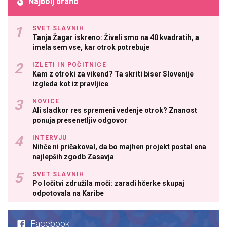
Najbolj brano
SVET SLAVNIH
Tanja Žagar iskreno: Živeli smo na 40 kvadratih, a
imela sem vse, kar otrok potrebuje
IZLETI IN POČITNICE
Kam z otroki za vikend? Ta skriti biser Slovenije
izgleda kot iz pravljice
NOVICE
Ali sladkor res spremeni vedenje otrok? Znanost
ponuja presenetljiv odgovor
INTERVJU
Nihče ni pričakoval, da bo majhen projekt postal ena
najlepših zgodb Zasavja
SVET SLAVNIH
Po ločitvi združila moči: zaradi hčerke skupaj
odpotovala na Karibe
Facebook