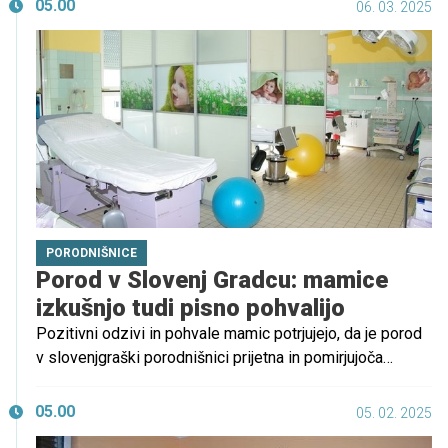
05.00
06. 03. 2025
porodnišnic, skupaj z uporabnimi informacijami, ki vam
bodo pomagale pri odločitvi.
PORODNIŠNICE
Porod v Slovenj Gradcu: mamice
izkušnjo tudi pisno pohvalijo
Pozitivni odzivi in pohvale mamic potrjujejo, da je porod
v slovenjgraški porodnišnici prijetna in pomirjujoča
izkušnja. Porodnicam omogočajo čim več svobode pri
izbiri načina poroda in lajšanja bolečin, pri čemer
05.00
05. 02. 2025
omogočajo različne položaje, porod v vodi, epiduralno