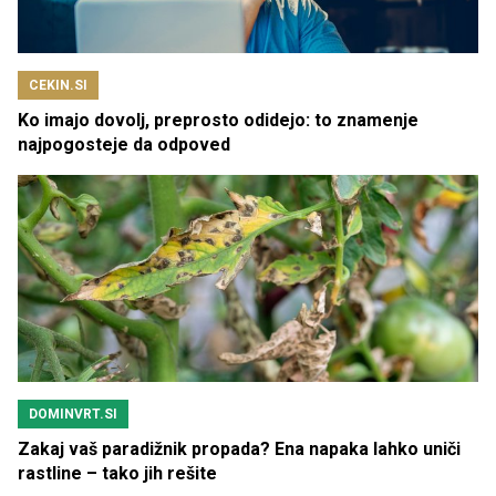
CEKIN.SI
Ko imajo dovolj, preprosto odidejo: to znamenje
najpogosteje da odpoved
DOMINVRT.SI
Zakaj vaš paradižnik propada? Ena napaka lahko uniči
rastline – tako jih rešite