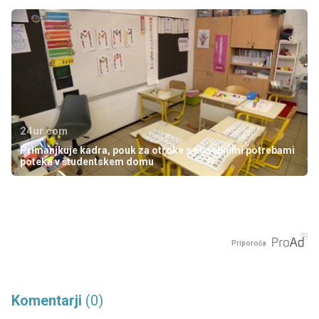
24ur.com
Primanjkuje kadra, pouk za otroke s posebnimi potrebami
poteka v študentskem domu
Priporoča
Komentarji
(0)