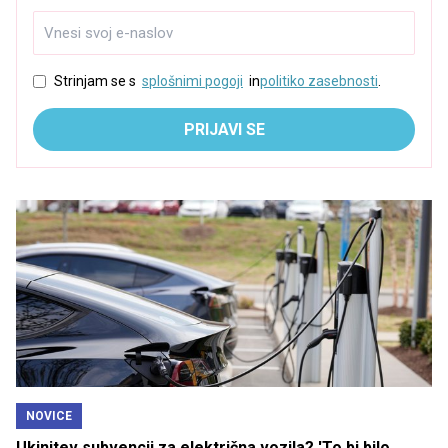
Strinjam se s
splošnimi pogoji
in
politiko zasebnosti
.
PRIJAVI SE
NOVICE
Ukinitev subvencij za električna vozila? 'To bi bilo