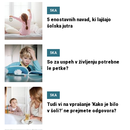
5KA
5 enostavnih navad, ki lajšajo
šolska jutra
5KA
So za uspeh v življenju potrebne
le petke?
5KA
Tudi vi na vprašanje 'Kako je bilo
v šoli?' ne prejmete odgovora?