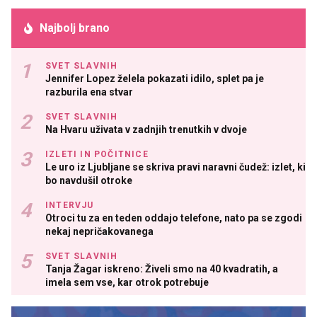
Najbolj brano
SVET SLAVNIH
Jennifer Lopez želela pokazati idilo, splet pa je
razburila ena stvar
SVET SLAVNIH
Na Hvaru uživata v zadnjih trenutkih v dvoje
IZLETI IN POČITNICE
Le uro iz Ljubljane se skriva pravi naravni čudež: izlet, ki
bo navdušil otroke
INTERVJU
Otroci tu za en teden oddajo telefone, nato pa se zgodi
nekaj nepričakovanega
SVET SLAVNIH
Tanja Žagar iskreno: Živeli smo na 40 kvadratih, a
imela sem vse, kar otrok potrebuje