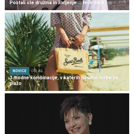
Postali ste družina in življenje ... teče dalje
NOVICE
OGLAS
3 modne kombinacije, v katerih nosimo torbe za
plažo