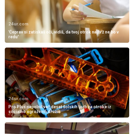
24ur.com
'Čeprav si zatiskaš oči, vidiš, da tvoj otrok najbrž ne bo v
redu'
24ur.com
Pro Plus napolnil več deset šolskih torb za otroke iz
socialno ogroženih družin