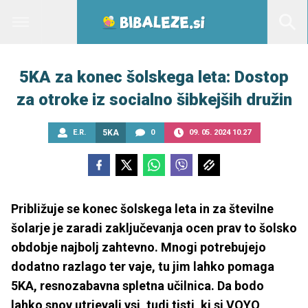
5KA za konec šolskega leta: Dostop
za otroke iz socialno šibkejših družin
E.R.
5KA
0
09. 05. 2024 10.27
Približuje se konec šolskega leta in za številne
šolarje je zaradi zaključevanja ocen prav to šolsko
obdobje najbolj zahtevno. Mnogi potrebujejo
dodatno razlago ter vaje, tu jim lahko pomaga
5KA, resnozabavna spletna učilnica. Da bodo
lahko snov utrjevali vsi, tudi tisti, ki si VOYO