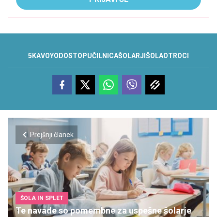
5KA
VOYO
DOSTOP
UČILNICA
ŠOLARJI
ŠOLA
OTROCI
Prejšnji članek
ŠOLA IN SPLET
Te navade so pomembne za uspešne šolarje