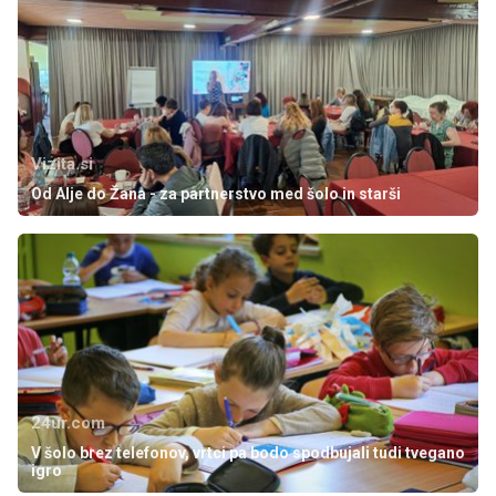
Vizita.si
Od Alje do Žana - za partnerstvo med šolo in starši
24ur.com
V šolo brez telefonov, vrtci pa bodo spodbujali tudi tvegano
igro