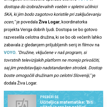
dostopa do izobraževalnih vsebin v spletni učilnici
5KA, ki jim bodo zagotovo koristile pri zaključevanju
ocen,"
je povedala
Živa Logar
, koordinatorka
projekta Veriga dobrih ljudi. Dostopa se bo gotovo
razveselila celotna družina, ki se bo ob večerih lahko
zabavala z gledanjem priljubljenih serij in filmov na
VOYO
.
"Družine, vključene v naš program, si
tovrstnih televizijskih platform ne morejo privoščiti,
saj jim predstavljajo nadstandarden strošek. Dostop
boste omogočili družinam po celotni Sloveniji,"
je
dodala Živa Logar.
PREBERI ŠE
Učiteljica matematike: 'Biti