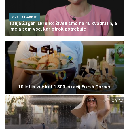
SVET SLAVNIH
Tanja Žagar iskreno: Živeli smo na 40 kvadratih, a
imela sem vse, kar otrok potrebuje
10 let in več kot 1.300 lokacij Fresh Corner
OGLAS