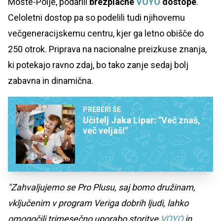
Moste-Polje, podarili
brezplačne
VOYO
dostope
.
Celoletni dostop pa so podelili tudi njihovemu
večgeneracijskemu centru, kjer ga letno obišče do
250 otrok. Priprava na nacionalne preizkuse znanja,
ki potekajo ravno zdaj, bo tako zanje sedaj bolj
zabavna in dinamična.
PREBERI ŠE
Učitelj Jaka Lipar: "Več znaš,
več veljaš!"
"Zahvaljujemo se Pro Plusu, saj bomo družinam,
vključenim v program Veriga dobrih ljudi, lahko
omogočili trimesečno uporabo storitve
VOYO
in