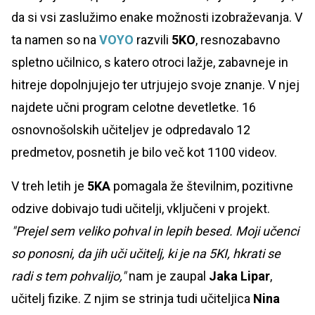
da si vsi zaslužimo enake možnosti izobraževanja. V
ta namen so na
VOYO
razvili
5KO
, resnozabavno
spletno učilnico, s katero otroci lažje, zabavneje in
hitreje dopolnjujejo ter utrjujejo svoje znanje. V njej
najdete učni program celotne devetletke. 16
osnovnošolskih učiteljev je odpredavalo 12
predmetov, posnetih je bilo več kot 1100 videov.
V treh letih je
5KA
pomagala že številnim, pozitivne
odzive dobivajo tudi učitelji, vključeni v projekt.
"Prejel sem veliko pohval in lepih besed. Moji učenci
so ponosni, da jih uči učitelj, ki je na 5KI, hkrati se
radi s tem pohvalijo,"
nam je zaupal
Jaka Lipar
,
učitelj fizike. Z njim se strinja tudi učiteljica
Nina