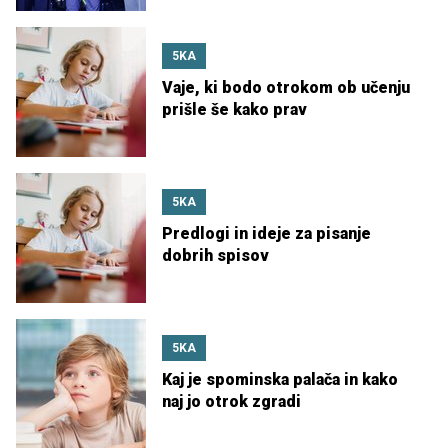
5KA
Vaje, ki bodo otrokom ob učenju
prišle še kako prav
5KA
Predlogi in ideje za pisanje
dobrih spisov
5KA
Kaj je spominska palača in kako
naj jo otrok zgradi