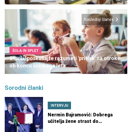
Naslednji članek
ŠOLA IN SPLET
Starši, poskušajte razumeti 'pritisk' na otroke
ob koncu šolskega leta
Sorodni članki
INTERVJU
Nermin Bajramović: Dobrega
učitelja žene strast do
predmeta, ki ga uči