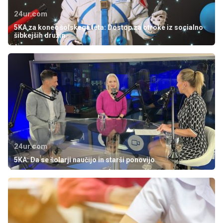
24ur.com
5KA za konec šolskega leta: Dostop za otroke iz socialno
šibkejših družin
24ur.com
5KA: Da se šolarji naučijo in starši ponovijo