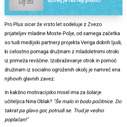
učitelj je res lep poklic!'
Pro Plus sicer že vrsto let sodeluje z Zvezo
prijateljev mladine Moste-Polje, od samega začetka
so tudi medijski partnerji projekta Veriga dobrih ljudi,
ki celostno pomaga družinam z mladoletnimi otroki
iz primeža revščine. Izobraževanje otrok in pomoč
družinam iz socialno ogroženih okolij je namreč ena
njihovih glavnih zavez.
In kakšno motivacijsko misel ima za šolarje
učiteljica Nina Oblak?
"Še malo in bodo počitnice. Do
takrat pa glavo gor, potrudi se. Trud je vedno
poplačan!"